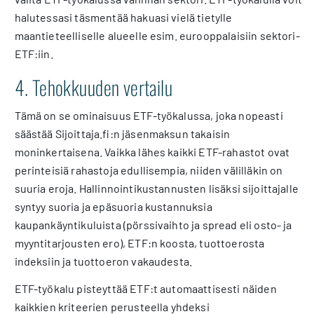
halutessasi täsmentää hakuasi vielä tietylle
maantieteelliselle alueelle esim. eurooppalaisiin sektori-
ETF:iin.
4. Tehokkuuden vertailu
Tämä on se ominaisuus ETF-työkalussa, joka nopeasti
säästää Sijoittaja.fi:n jäsenmaksun takaisin
moninkertaisena. Vaikka lähes kaikki ETF-rahastot ovat
perinteisiä rahastoja edullisempia, niiden välilläkin on
suuria eroja. Hallinnointikustannusten lisäksi sijoittajalle
syntyy suoria ja epäsuoria kustannuksia
kaupankäyntikuluista (pörssivaihto ja spread eli osto- ja
myyntitarjousten ero), ETF:n koosta, tuottoerosta
indeksiin ja tuottoeron vakaudesta.
ETF-työkalu pisteyttää ETF:t automaattisesti näiden
kaikkien kriteerien perusteella yhdeksi