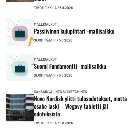
TIMO HEIKKILÄ
/
5.8.2026
MALLISALKUT
Passiivinen kulupihtari -mallisalkku
SIJOITTAJA.FI
/
5.8.2026
MALLISALKUT
Suomi Fundamentti -mallisalkku
SIJOITTAJA.FI
/
5.8.2026
KANSAINVÄLINEN SIJOITTAMINEN
Novo Nordisk ylitti tulosodotukset, mutta
osake laski – Wegovy-tabletti jäi
odotuksista
TIMO HEIKKILÄ
/
5.8.2026