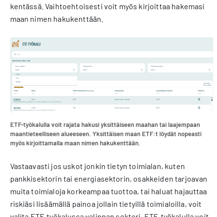
kentässä. Vaihtoehtoisesti voit myös kirjoittaa hakemasi
maan nimen hakukenttään.
ETF-työkalulla voit rajata hakusi yksittäiseen maahan tai laajempaan
maantieteelliseen alueeseen. Yksittäisen maan ETF:t löydät nopeasti
myös kirjoittamalla maan nimen hakukenttään.
Vastaavasti jos uskot jonkin tietyn toimialan, kuten
pankkisektorin tai energiasektorin, osakkeiden tarjoavan
muita toimialoja korkeampaa tuottoa, tai haluat hajauttaa
riskiäsi lisäämällä painoa jollain tietyillä toimialoilla, voit
valita ETF-työkalussa valinnan sektori. ETF-työkalulla voit