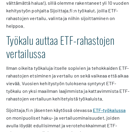
välttämättä halua!), sillä olemme rakentaneet yli 10 vuoden
kehitystyön pohjalta Sijoittaja.fi:n työkalut, joilla ETF-
rahastojen vertailu, valinta ja niihin sijoittaminen on
helppoa.
Työkalu auttaa ETF-rahastojen
vertailussa
Ilman oikeita työkaluja itselle sopivien ja tehokkaiden ETF-
rahastojen etsiminen ja vertailu on sekä vaikeaa että aikaa
vievää. Vuosien kehitystyön tuloksena syntynyt ETF-
työkalu on yksi maailman laajimmista ja kattavimmista ETF-
rahastojen vertailuun kehitetyistä työkaluista.
Sijoittaja.fi:n jäsenten käytössä olevassa
ETF-työkalussa
on monipuoliset haku- ja vertailuominaisuudet, joiden
avulla löydät edullisimmat ja verotehokkaimmat ETF-