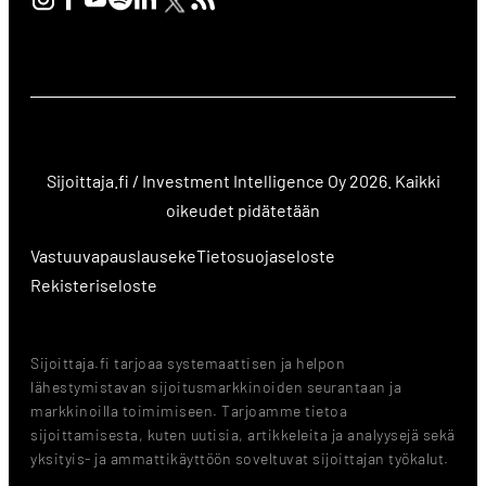
Sijoittaja.fi / Investment Intelligence Oy 2026. Kaikki
oikeudet pidätetään
Vastuuvapauslauseke
Tietosuojaseloste
Rekisteriseloste
Sijoittaja.fi tarjoaa systemaattisen ja helpon
lähestymistavan sijoitusmarkkinoiden seurantaan ja
markkinoilla toimimiseen. Tarjoamme tietoa
sijoittamisesta, kuten uutisia, artikkeleita ja analyysejä sekä
yksityis- ja ammattikäyttöön soveltuvat sijoittajan työkalut.