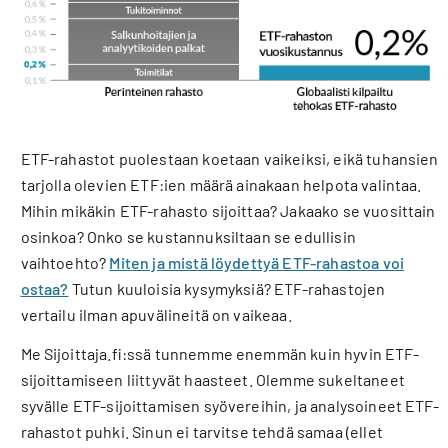
ETF-rahastot puolestaan koetaan vaikeiksi, eikä tuhansien
tarjolla olevien ETF:ien määrä ainakaan helpota valintaa.
Mihin mikäkin ETF-rahasto sijoittaa? Jakaako se vuosittain
osinkoa? Onko se kustannuksiltaan se edullisin
vaihtoehto?
Miten ja mistä löydettyä ETF-rahastoa voi
ostaa?
Tutun kuuloisia kysymyksiä? ETF-rahastojen
vertailu ilman apuvälineitä on vaikeaa.
Me Sijoittaja.fi:ssä tunnemme enemmän kuin hyvin ETF-
sijoittamiseen liittyvät haasteet. Olemme sukeltaneet
syvälle ETF-sijoittamisen syövereihin, ja analysoineet ETF-
rahastot puhki. Sinun ei tarvitse tehdä samaa (ellet