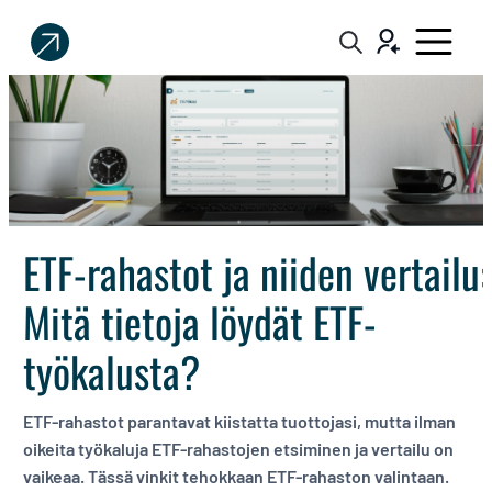
Sijoittaja.fi
Tee
parempia
sijoituspäätöksiä
ETF-rahastot ja niiden vertailu:
Mitä tietoja löydät ETF-
työkalusta?
ETF-rahastot parantavat kiistatta tuottojasi, mutta ilman
oikeita työkaluja ETF-rahastojen etsiminen ja vertailu on
vaikeaa. Tässä vinkit tehokkaan ETF-rahaston valintaan.