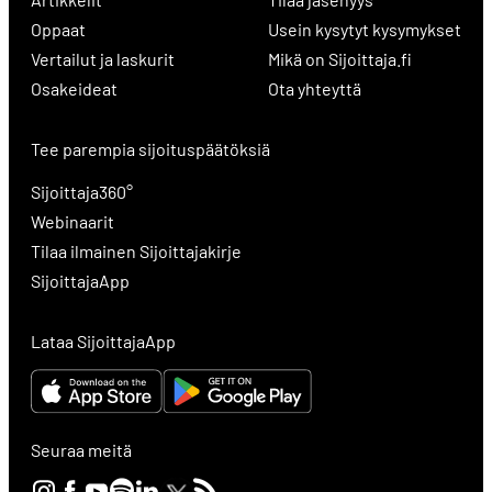
Oppaat
Usein kysytyt kysymykset
Vertailut ja laskurit
Mikä on Sijoittaja.fi
Osakeideat
Ota yhteyttä
Tee parempia sijoituspäätöksiä
Sijoittaja360°
Webinaarit
Tilaa ilmainen Sijoittajakirje
SijoittajaApp
Lataa SijoittajaApp
Seuraa meitä