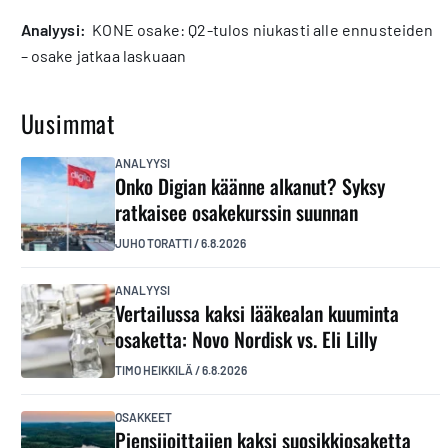
analyysi:
KONE osake: Q2-tulos niukasti alle ennusteiden
– osake jatkaa laskuaan
Uusimmat
ANALYYSI
Onko Digian käänne alkanut? Syksy
ratkaisee osakekurssin suunnan
JUHO TORATTI
/
6.8.2026
ANALYYSI
Vertailussa kaksi lääkealan kuuminta
osaketta: Novo Nordisk vs. Eli Lilly
TIMO HEIKKILÄ
/
6.8.2026
OSAKKEET
Piensijoittajien kaksi suosikkiosaketta