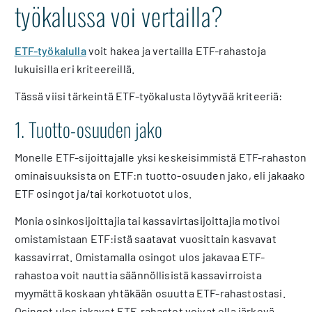
työkalussa voi vertailla?
ETF-työkalulla
voit hakea ja vertailla ETF-rahastoja
lukuisilla eri kriteereillä.
Tässä viisi tärkeintä ETF-työkalusta löytyvää kriteeriä:
1. Tuotto-osuuden jako
Monelle ETF-sijoittajalle yksi keskeisimmistä ETF-rahaston
ominaisuuksista on ETF:n tuotto-osuuden jako, eli jakaako
ETF osingot ja/tai korkotuotot ulos.
Monia osinkosijoittajia tai kassavirtasijoittajia motivoi
omistamistaan ETF:istä saatavat vuosittain kasvavat
kassavirrat. Omistamalla osingot ulos jakavaa ETF-
rahastoa voit nauttia säännöllisistä kassavirroista
myymättä koskaan yhtäkään osuutta ETF-rahastostasi.
Osingot ulos jakavat ETF-rahastot voivat olla järkevä