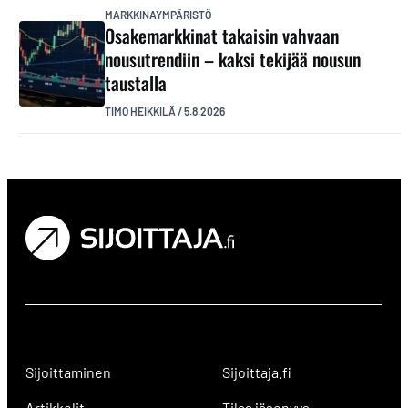
MARKKINAYMPÄRISTÖ
Osakemarkkinat takaisin vahvaan
nousutrendiin – kaksi tekijää nousun
taustalla
TIMO HEIKKILÄ
/
5.8.2026
Sijoittaminen
Sijoittaja.fi
Artikkelit
Tilaa jäsenyys