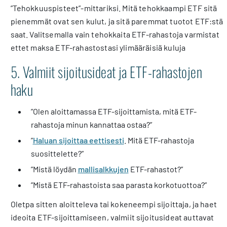
”Tehokkuuspisteet”-mittariksi. Mitä tehokkaampi ETF sitä
pienemmät ovat sen kulut, ja sitä paremmat tuotot ETF:stä
saat. Valitsemalla vain tehokkaita ETF-rahastoja varmistat
ettet maksa ETF-rahastostasi ylimääräisiä kuluja
5. Valmiit sijoitusideat ja ETF-rahastojen
haku
”Olen aloittamassa ETF-sijoittamista, mitä ETF-
rahastoja minun kannattaa ostaa?”
”
Haluan sijoittaa eettisesti
. Mitä ETF-rahastoja
suosittelette?”
”Mistä löydän
mallisalkkujen
ETF-rahastot?”
”Mistä ETF-rahastoista saa parasta korkotuottoa?”
Oletpa sitten aloitteleva tai kokeneempi sijoittaja, ja haet
ideoita ETF-sijoittamiseen, valmiit sijoitusideat auttavat