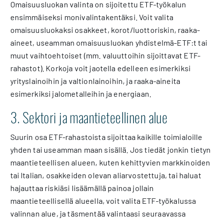
Omaisuusluokan valinta on sijoitettu ETF-työkalun
ensimmäiseksi monivalintakentäksi. Voit valita
omaisuusluokaksi osakkeet, korot/luottoriskin, raaka-
aineet, useamman omaisuusluokan yhdistelmä-ETF:t tai
muut vaihtoehtoiset (mm. valuuttoihin sijoittavat ETF-
rahastot). Korkoja voit jaotella edelleen esimerkiksi
yrityslainoihin ja valtionlainoihin, ja raaka-aineita
esimerkiksi jalometalleihin ja energiaan.
3. Sektori ja maantieteellinen alue
Suurin osa ETF-rahastoista sijoittaa kaikille toimialoille
yhden tai useamman maan sisällä. Jos tiedät jonkin tietyn
maantieteellisen alueen, kuten kehittyvien markkinoiden
tai Italian, osakkeiden olevan aliarvostettuja, tai haluat
hajauttaa riskiäsi lisäämällä painoa jollain
maantieteellisellä alueella, voit valita ETF-työkalussa
valinnan alue, ja täsmentää valintaasi seuraavassa