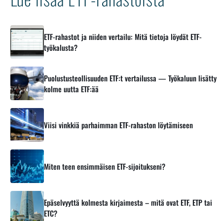
ETF-rahastot ja niiden vertailu: Mitä tietoja löydät ETF-
työkalusta?
Puolustusteollisuuden ETF:t vertailussa — Työkaluun lisätty
kolme uutta ETF:ää
Viisi vinkkiä parhaimman ETF-rahaston löytämiseen
Miten teen ensimmäisen ETF-sijoitukseni?
Epäselvyyttä kolmesta kirjaimesta – mitä ovat ETF, ETP tai
ETC?