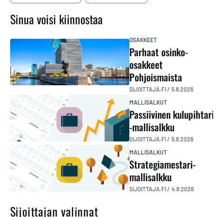
Sinua voisi kiinnostaa
OSAKKEET
Parhaat osinko-
osakkeet
Pohjoismaista
SIJOITTAJA.FI /
5.8.2026
MALLISALKUT
Passiivinen kulupihtari
-mallisalkku
SIJOITTAJA.FI /
5.8.2026
MALLISALKUT
Strategiamestari-
mallisalkku
SIJOITTAJA.FI /
4.8.2026
Sijoittajan valinnat