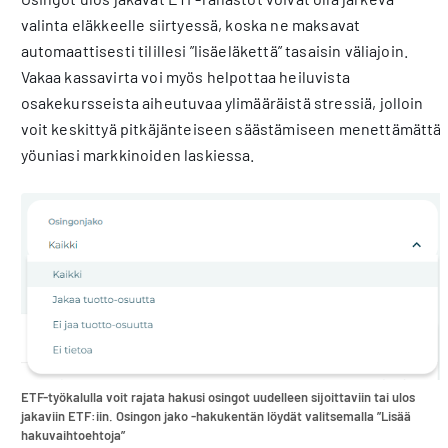
valinta eläkkeelle siirtyessä, koska ne maksavat
automaattisesti tilillesi ”lisäeläkettä” tasaisin väliajoin.
Vakaa kassavirta voi myös helpottaa heiluvista
osakekursseista aiheutuvaa ylimääräistä stressiä, jolloin
voit keskittyä pitkäjänteiseen säästämiseen menettämättä
yöuniasi markkinoiden laskiessa.
ETF-työkalulla voit rajata hakusi osingot uudelleen sijoittaviin tai ulos
jakaviin ETF:iin. Osingon jako -hakukentän löydät valitsemalla ”Lisää
hakuvaihtoehtoja”