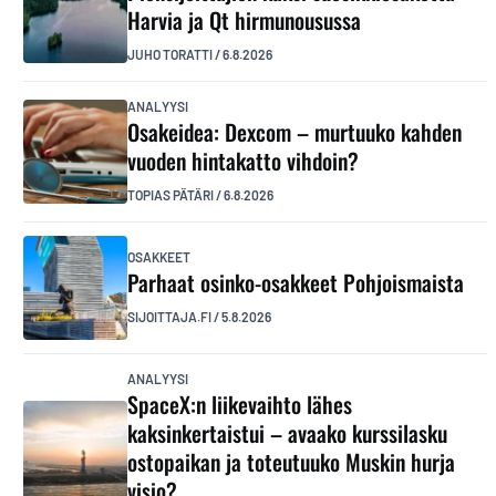
Harvia ja Qt hirmunousussa
JUHO TORATTI
/
6.8.2026
ANALYYSI
Osakeidea: Dexcom – murtuuko kahden
vuoden hintakatto vihdoin?
TOPIAS PÄTÄRI
/
6.8.2026
OSAKKEET
Parhaat osinko-osakkeet Pohjoismaista
SIJOITTAJA.FI
/
5.8.2026
ANALYYSI
SpaceX:n liikevaihto lähes
kaksinkertaistui – avaako kurssilasku
ostopaikan ja toteutuuko Muskin hurja
visio?