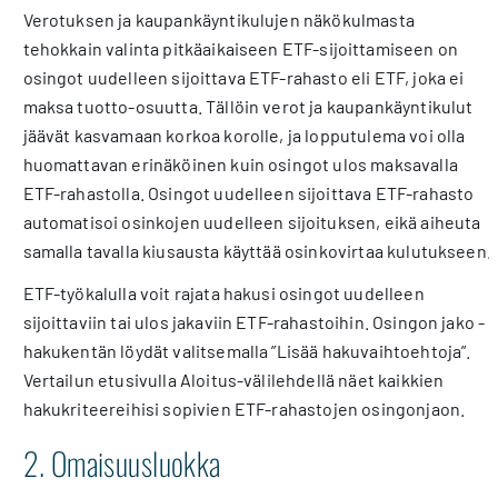
Verotuksen ja kaupankäyntikulujen näkökulmasta
tehokkain valinta pitkäaikaiseen ETF-sijoittamiseen on
osingot uudelleen sijoittava ETF-rahasto eli ETF, joka ei
maksa tuotto-osuutta. Tällöin verot ja kaupankäyntikulut
jäävät kasvamaan korkoa korolle, ja lopputulema voi olla
huomattavan erinäköinen kuin osingot ulos maksavalla
ETF-rahastolla. Osingot uudelleen sijoittava ETF-rahasto
automatisoi osinkojen uudelleen sijoituksen, eikä aiheuta
samalla tavalla kiusausta käyttää osinkovirtaa kulutukseen.
ETF-työkalulla voit rajata hakusi osingot uudelleen
sijoittaviin tai ulos jakaviin ETF-rahastoihin. Osingon jako -
hakukentän löydät valitsemalla ”Lisää hakuvaihtoehtoja”.
Vertailun etusivulla Aloitus-välilehdellä näet kaikkien
hakukriteereihisi sopivien ETF-rahastojen osingonjaon.
2. Omaisuusluokka