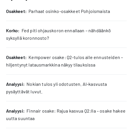
osakkeet:
Parhaat osinko-osakkeet Pohjoismaista
korko:
Fed piti ohjauskoron ennallaan – nähdäänkö
syksyllä koronnosto?
osakkeet:
Kempower osake: Q2-tulos alle ennusteiden –
hiljentynyt latausmarkkina näkyy tilauksissa
analyysi:
Nokian tulos yli odotusten. AI-kasvusta
pysäyttävät luvut.
analyysi:
Finnair osake: Rajua kasvua Q2:lla – osake hakee
uutta suuntaa