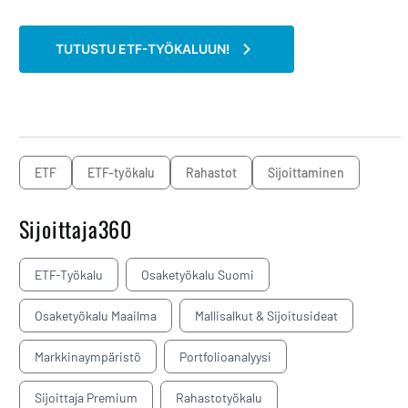
TUTUSTU ETF-TYÖKALUUN!
ETF
ETF-työkalu
rahastot
sijoittaminen
Sijoittaja360
ETF-Työkalu
Osaketyökalu Suomi
Osaketyökalu Maailma
Mallisalkut & Sijoitusideat
Markkinaympäristö
Portfolioanalyysi
Sijoittaja Premium
Rahastotyökalu