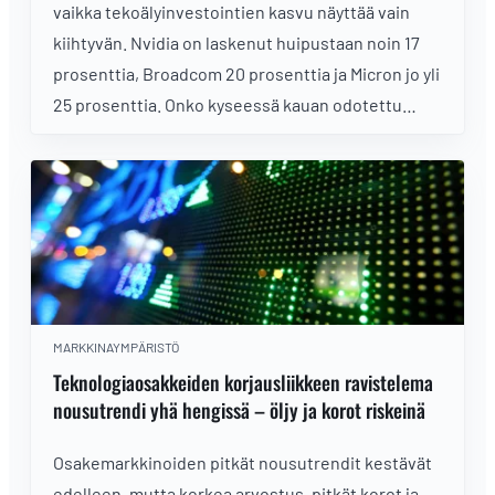
vaikka tekoälyinvestointien kasvu näyttää vain
kiihtyvän. Nvidia on laskenut huipustaan noin 17
prosenttia, Broadcom 20 prosenttia ja Micron jo yli
25 prosenttia. Onko kyseessä kauan odotettu
ostopaikka vai vasta AI-osakkeisiin liittyvä riski,
joka puhkaisee kuplan?
MARKKINAYMPÄRISTÖ
Teknologiaosakkeiden korjausliikkeen ravistelema
nousutrendi yhä hengissä – öljy ja korot riskeinä
Osakemarkkinoiden pitkät nousutrendit kestävät
edelleen, mutta korkea arvostus, pitkät korot ja