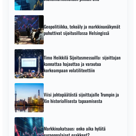
Geopolitiikka, tekoäly ja markkinanäkymät
puhuttivat sijoitusillassa Helsingissä
Timo Heikkilä Sijoitusmessuilla: sijoittajan
kannattaa hajauttaa ja varautua
korkeampaan volatiliteettiin
Viisi johtopäätöstä sijoittajalle Trumpin ja
Xin historiallisesta tapaamisesta
Markkinakatsaus: onko aika hylätä
eurooppalaiset osakkeet?