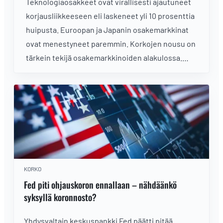
Teknologiaosakkeet ovat virallisesti ajautuneet
korjausliikkeeseen eli laskeneet yli 10 prosenttia
huipusta. Euroopan ja Japanin osakemarkkinat
ovat menestyneet paremmin. Korkojen nousu on
tärkein tekijä osakemarkkinoiden alakulossa.
Mitkä olisivat tekijät, joilla markkinat kääntyisivät
takaisin nousuun?
KORKO
Fed piti ohjauskoron ennallaan – nähdäänkö
syksyllä koronnosto?
Yhdysvaltain keskuspankki Fed päätti pitää