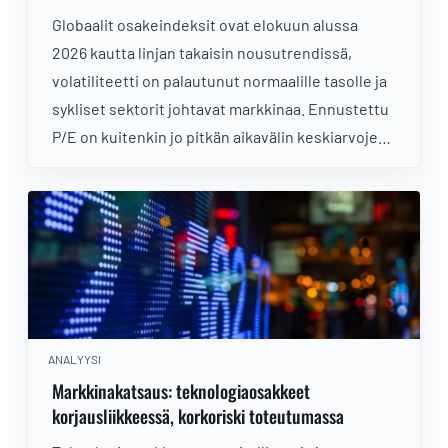
Globaalit osakeindeksit ovat elokuun alussa
2026 kautta linjan takaisin nousutrendissä,
volatiliteetti on palautunut normaalille tasolle ja
sykliset sektorit johtavat markkinaa. Ennustettu
P/E on kuitenkin jo pitkän aikavälin keskiarvojen
yläpuolella ja reaalikorot positiiviset, mikä
kiristää tuottovaatimusta. Kaksi tekijää, jotka
heiluttavat osakemarkkinoita, nousee nyt ylitse
muiden
ANALYYSI
Markkinakatsaus: teknologiaosakkeet
korjausliikkeessä, korkoriski toteutumassa