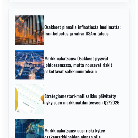
rahapolitiikkaympäristöön. Sijoittajat suosivat nyt
defensiivisiä sektoreita, mutta
puolijohdeosakkeet säilyvät markkinaliidereinä.
Osakkeet pinnalla inflaatiosta huolimatta:
Iran-helpotus ja vahva USA:n talous
Markkinakatsaus: Osakkeet pysyvät
johtoasemassa, mutta nousevat riskit
pakottavat salkkumuutoksiin
Strategiamestari-mallisalkku päivitetty
nykyiseen markkinatilanteeseen Q2/2026
Markkinakatsaus: uusi riski kytee
osakemarkkinoiden pinnan alla