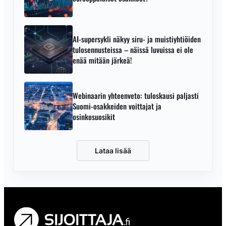
AI-supersykli näkyy siru- ja muistiyhtiöiden
tulosennusteissa – näissä luvuissa ei ole
enää mitään järkeä!
Webinaarin yhteenveto: tuloskausi paljasti
Suomi-osakkeiden voittajat ja
osinkosuosikit
Lataa lisää