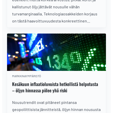
kallistunut öljy jättävät nousulle vähän
turvamarginaalia. Teknologiaosakkeiden korjaus
on tästä haavoittuvuudesta konkreettinen
esimerkki.
MARKKINAYMPÄRISTÖ
Kesäkuun inflaatioluvuista hetkellistä helpotusta
– öljyn hinnassa piilee yhä riski
Nousutrendit ovat pitäneet pintansa
geopoliittisista jännitteistä, öljyn hinnan noususta