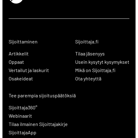
Sijoittaminen
Sijoittaja.fi
Artikkelit
Tilaa jäsenyys
Oppaat
Usein kysytyt kysymykset
Vertailut ja laskurit
Mikä on Sijoittaja.fi
Osakeideat
Ota yhteyttä
Tee parempia sijoituspäätöksiä
Sijoittaja360°
Webinaarit
Tilaa ilmainen Sijoittajakirje
SijoittajaApp