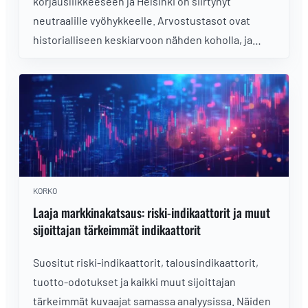
korjausliikkeeseen ja Helsinki on siirtynyt
neutraalille vyöhykkeelle. Arvostustasot ovat
historialliseen keskiarvoon nähden koholla, ja
reaalikorot kilpailevat osakeriskipreemion kanssa.
Analyysissa indeksitrendit, arvostus,
korkomarkkinat ja sektorirotaatio.
KORKO
Laaja markkinakatsaus: riski-indikaattorit ja muut
sijoittajan tärkeimmät indikaattorit
Suositut riski-indikaattorit, talousindikaattorit,
tuotto-odotukset ja kaikki muut sijoittajan
tärkeimmät kuvaajat samassa analyysissa. Näiden