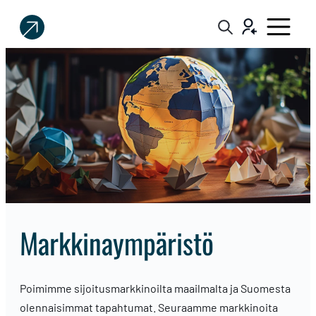
Sijoittaja.fi
Tee
parempia
sijoituspäätöksiä
markkinaympäristö
Poimimme sijoitusmarkkinoilta maailmalta ja Suomesta
olennaisimmat tapahtumat. Seuraamme markkinoita