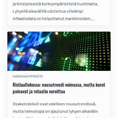
ja kiristyneestä korkoympäristöstä huolimatta.
Lyhyellä aikavälillä odotettua viileämpi
inflaatiodata on helpottanut markkinoiden
korkohuolia. Analyysissa indeksitrendit, arvostus,
korkomarkkinat ja sektorien viimeaikainen
rotaatio.
MARKKINAYMPÄRISTÖ
Ristiaallokossa: nousutrendi voimassa, mutta korot
painavat ja rotaatio varoittaa
Osakeindeksit ovat edelleen nousutrendissä,
mutta teknologia on ajautunut lyhyen aikavälin