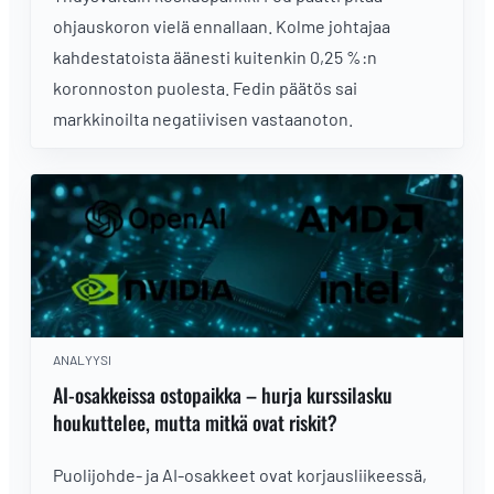
ohjauskoron vielä ennallaan. Kolme johtajaa
kahdestatoista äänesti kuitenkin 0,25 %:n
koronnoston puolesta. Fedin päätös sai
markkinoilta negatiivisen vastaanoton.
ANALYYSI
AI-osakkeissa ostopaikka – hurja kurssilasku
houkuttelee, mutta mitkä ovat riskit?
Puolijohde- ja AI-osakkeet ovat korjausliikeessä,