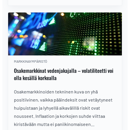
sektoritasolla tuottoerot ovat kasvaneet ja
volatiliteetin odotetaan pysyvän kesällä koholla.
MARKKINAYMPÄRISTÖ
Osakemarkkinat vedenjakajalla – volatiliteetti voi
olla kesällä korkealla
Osakemarkkinoiden tekninen kuva on yhä
positiivinen, vaikka pääindeksit ovat vetäytyneet
huipuistaan ja lyhyellä aikavälillä riskit ovat
nousseet. Inflaation ja korkojen suhde viittaa
kiristävään mutta ei paniikinomaiseen