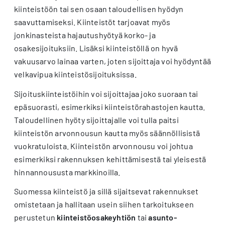
kiinteistöön tai sen osaan taloudellisen hyödyn
saavuttamiseksi. Kiinteistöt tarjoavat myös
jonkinasteista hajautushyötyä korko- ja
osakesijoituksiin. Lisäksi kiinteistöllä on hyvä
vakuusarvo lainaa varten, joten sijoittaja voi hyödyntää
velkavipua kiinteistösijoituksissa.
Sijoituskiinteistöihin voi sijoittajaa joko suoraan tai
epäsuorasti, esimerkiksi kiinteistörahastojen kautta.
Taloudellinen hyöty sijoittajalle voi tulla paitsi
kiinteistön arvonnousun kautta myös säännöllisistä
vuokratuloista. Kiinteistön arvonnousu voi johtua
esimerkiksi rakennuksen kehittämisestä tai yleisestä
hinnannoususta markkinoilla.
Suomessa kiinteistö ja sillä sijaitsevat rakennukset
omistetaan ja hallitaan usein siihen tarkoitukseen
perustetun
kiinteistöosakeyhtiön
tai
asunto-