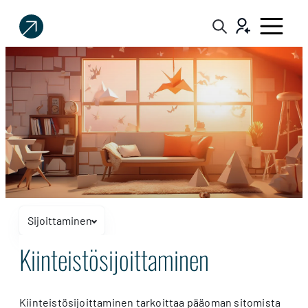
Sijoittaja.fi
Tee
parempia
sijoituspäätöksiä
Sijoittaminen
Näytä tai piilota navigaatio
Kiinteistösijoittaminen
Kiinteistösijoittaminen
Kiinteistösijoittaminen tarkoittaa pääoman sitomista