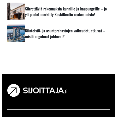
Siirrettäviä rakennuksia kunnille ja kaupungeille – jo
yli puolet merkitty KoskiRentin osakeannista!
Kiinteistö- ja asuntorahastojen vaikeudet jatkuvat –
mistä ongelmat johtuvat?