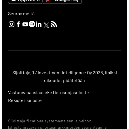
Seuraa meitä
Sijoittaja.fi / Investment Intelligence Oy 2026. Kaikki
oikeudet pidätetään
Vastuuvapauslauseke
Tietosuojaseloste
Rekisteriseloste
Sijoittaja.fi tarjoaa systemaattisen ja helpon
lähestymistavan sijoitusmarkkinoiden seurantaan ja