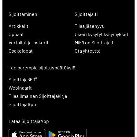
Sijoittaminen
Sijoittaja.fi
Artikkelit
Tilaa jäsenyys
Oppaat
Usein kysytyt kysymykset
Vertailut ja laskurit
Mikä on Sijoittaja.fi
Osakeideat
Ota yhteyttä
Tee parempia sijoituspäätöksiä
Sijoittaja360°
Webinaarit
Tilaa ilmainen Sijoittajakirje
SijoittajaApp
Lataa SijoittajaApp