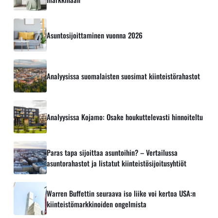
Asuntosijoittaminen vuonna 2026
Analyysissa suomalaisten suosimat kiinteistörahastot
Analyysissa Kojamo: Osake houkuttelevasti hinnoiteltu
Paras tapa sijoittaa asuntoihin? – Vertailussa
asuntorahastot ja listatut kiinteistösijoitusyhtiöt
Warren Buffettin seuraava iso liike voi kertoa USA:n
kiinteistömarkkinoiden ongelmista