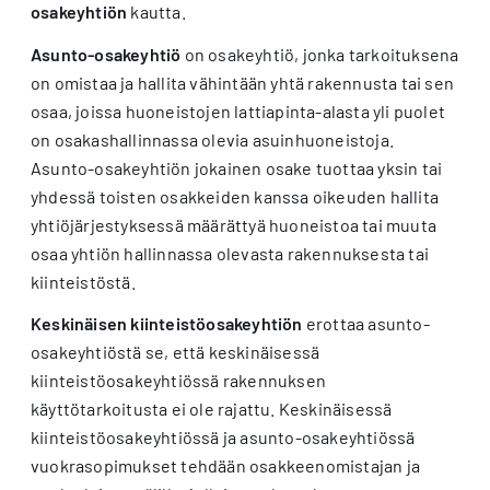
osakeyhtiön
kautta.
Asunto-osakeyhtiö
on osakeyhtiö, jonka tarkoituksena
on omistaa ja hallita vähintään yhtä rakennusta tai sen
osaa, joissa huoneistojen lattiapinta-alasta yli puolet
on osakashallinnassa olevia asuinhuoneistoja.
Asunto-osakeyhtiön jokainen osake tuottaa yksin tai
yhdessä toisten osakkeiden kanssa oikeuden hallita
yhtiöjärjestyksessä määrättyä huoneistoa tai muuta
osaa yhtiön hallinnassa olevasta rakennuksesta tai
kiinteistöstä.
Keskinäisen kiinteistöosakeyhtiön
erottaa asunto-
osakeyhtiöstä se, että keskinäisessä
kiinteistöosakeyhtiössä rakennuksen
käyttötarkoitusta ei ole rajattu. Keskinäisessä
kiinteistöosakeyhtiössä ja asunto-osakeyhtiössä
vuokrasopimukset tehdään osakkeenomistajan ja