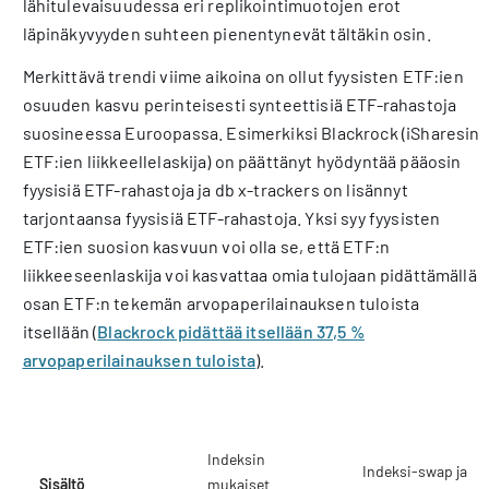
lähitulevaisuudessa eri replikointimuotojen erot
läpinäkyvyyden suhteen pienentynevät tältäkin osin.
Merkittävä trendi viime aikoina on ollut fyysisten ETF:ien
osuuden kasvu perinteisesti synteettisiä ETF-rahastoja
suosineessa Euroopassa. Esimerkiksi Blackrock (iSharesin
ETF:ien liikkeellelaskija) on päättänyt hyödyntää pääosin
fyysisiä ETF-rahastoja ja db x-trackers on lisännyt
tarjontaansa fyysisiä ETF-rahastoja. Yksi syy fyysisten
ETF:ien suosion kasvuun voi olla se, että ETF:n
liikkeeseenlaskija voi kasvattaa omia tulojaan pidättämällä
osan ETF:n tekemän arvopaperilainauksen tuloista
itsellään (
Blackrock pidättää itsellään 37,5 %
arvopaperilainauksen tuloista
).
Fyysinen ETF
Synteettinen ETF
Indeksin
Indeksi-swap ja
Sisältö
mukaiset