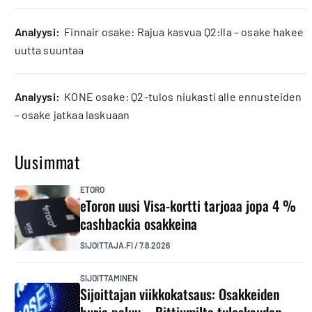
analyysi:
Finnair osake: Rajua kasvua Q2:lla – osake hakee
uutta suuntaa
analyysi:
KONE osake: Q2-tulos niukasti alle ennusteiden
– osake jatkaa laskuaan
Uusimmat
ETORO
eToron uusi Visa-kortti tarjoaa jopa 4 %
cashbackia osakkeina
SIJOITTAJA.FI
/
7.8.2026
SIJOITTAMINEN
Sijoittajan viikkokatsaus: Osakkeiden