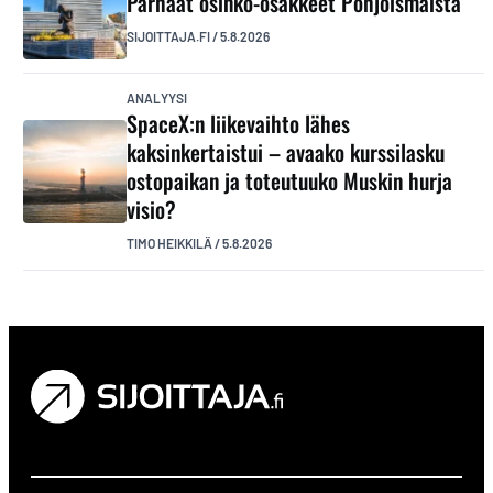
Parhaat osinko-osakkeet Pohjoismaista
SIJOITTAJA.FI
/
5.8.2026
ANALYYSI
SpaceX:n liikevaihto lähes
kaksinkertaistui – avaako kurssilasku
ostopaikan ja toteutuuko Muskin hurja
visio?
TIMO HEIKKILÄ
/
5.8.2026