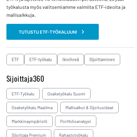
työkalusta myös valitsemiamme valmiita ETF-ideoita ja
mallisalkkuja.
TUTUSTU ETF-TYÖKALUUN!
ETF
ETF-työkalu
ikivihreä
sijoittaminen
Sijoittaja360
ETF-Työkalu
Osaketyökalu Suomi
Osaketyökalu Maailma
Mallisalkut & Sijoitusideat
Markkinaympäristö
Portfolioanalyysi
Sijoittaja Premium
Rahastotyökalu