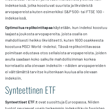
indekseissä, jotka koostuvat suurista ja likvideistä
arvopapereista kuten esimerkiksi S&P 500- tai FTSE 100 -
indekseissä.
Optimoitua replikointitapaa
käytetään, kun indeksi koostuu
laajasta joukosta arvopapereita, joista osalla on
mahdollisesti heikko likviditeetti, kuten 1600 osakkeesta
koostuva MSCI World -indeksi. Tässä replikointitavassa
poimitaan edustava otos sellaisista arvopapereista, joiden
avulla saadaan koko salkulle mahdollisimman korkea
korrelaatio alla olevaan indeksiin – näiden arvopapereiden
ei välttämättä tarvitse kuitenkaan kuulua alla olevaan
indeksiin.
Synteettinen ETF
Synteettiset ETF:t
ovat suosittuja Euroopassa. Niiden
tuotot seuraavat usein tarkemmin indeksiä kuin fyysisten