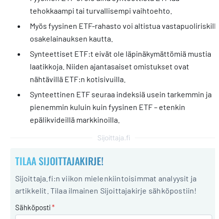
tehokkaampi tai turvallisempi vaihtoehto.
Myös fyysinen ETF-rahasto voi altistua vastapuoliriskill
osakelainauksen kautta.
Synteettiset ETF:t eivät ole läpinäkymättömiä mustia
laatikkoja. Niiden ajantasaiset omistukset ovat
nähtävillä ETF:n kotisivuilla.
Synteettinen ETF seuraa indeksiä usein tarkemmin ja
pienemmin kuluin kuin fyysinen ETF – etenkin
epälikvideillä markkinoilla.
Sijoittaja.fi
TILAA SIJOITTAJAKIRJE!
Sijoittaja.fi:n viikon mielenkiintoisimmat analyysit ja
artikkelit. Tilaa ilmainen Sijoittajakirje sähköpostiin!
Sähköposti
*