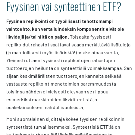
Fyysinen vai synteettinen ETF?
Fyysinen replikointi on tyypillisesti tehottomampi
vaihtoehto, kun vertailuindeksin komponentit eivät ole
likvidejä ja/tai niitä on paljon.
Toisaalta fyysisesti
replikoidut rahastot saattavat saada merkittäviä lisätuloja
(ja mahdollisesti myös lisäriskiä!) osakelainauksesta.
Yleisesti ottaen fyysisesti replikoitujen rahastojen
tuottoerojen heilunta on synteettisiä voimakkaampaa. Sen
sijaan keskimääräisten tuottoerojen kannalta selkeää
vastausta replikointimenetelmien paremmuudesta
toisiinsa nähden ei yleisesti ole, vaan se riippuu
esimerkiksi markkinoiden likviditeetistä ja
osakelainauksen mahdollisuuksista.
Moni suomalainen sijoittaja kokee fyysisen replikoinnin
synteettistä turvallisemmaksi. Synteettisiä ETF:iä on
kuitenkaan turha pelätä läpinäkymättömyyteen tai