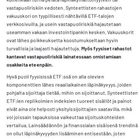
vastapuoliriskiin vedoten. Synteettisten rahastojen
vakuuskori on tyypillisesti nähtävillä ETF-talojen
verkkosivuilla, ja usein vastapuoliriskiä hajautetaan
useamman vakaan investointipankin kesken. Vakuuskorit
ovat lähes poikkeuksetta koostumukseltaan hyvin
turvallisia ja laajasti hajautettuja.
Myös fyysiset rahastot
kantavat vastapuoliriskiä lainatessaan omistamiaan
osakkeita eteenpäin.
Hyvä puoli fyysisissä ETF:ssä on alla olevien
komponenttien lähes reaaliaikainen läpinäkyvyys, joiden
pohjalta sijoittaja tietää, mihin on sijoittanut. Synteettisten
ETF:ien replikoimien indeksien tuoreet sisällöt ja painot
eivät aina ole helposti yksityissijoittajien saatavilla, mikä
voi joissain tapauksissa vaikeuttaa sijoituskohteiden
vertailua. Lainsäädännön ja finanssialan sisäisenä trendinä
on ollut läpinäkyvyyden lisääminen entisestään, joten