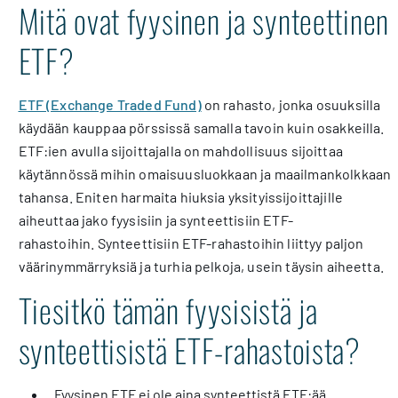
Mitä ovat fyysinen ja synteettinen
ETF?
ETF (Exchange Traded Fund)
on rahasto, jonka osuuksilla
käydään kauppaa pörssissä samalla tavoin kuin osakkeilla.
ETF:ien avulla sijoittajalla on mahdollisuus sijoittaa
käytännössä mihin omaisuusluokkaan ja maailmankolkkaan
tahansa. Eniten harmaita hiuksia yksityissijoittajille
aiheuttaa jako fyysisiin ja synteettisiin ETF-
rahastoihin. Synteettisiin ETF-rahastoihin liittyy paljon
väärinymmärryksiä ja turhia pelkoja, usein täysin aiheetta.
Tiesitkö tämän fyysisistä ja
synteettisistä ETF-rahastoista?
Fyysinen ETF ei ole aina synteettistä ETF:ää