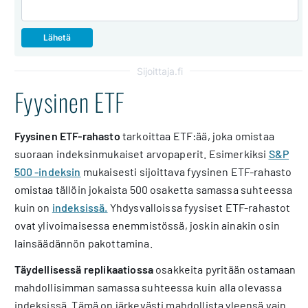
Sijoittaja.fi
Fyysinen ETF
Fyysinen ETF-rahasto
tarkoittaa ETF:ää, joka omistaa
suoraan indeksinmukaiset arvopaperit. Esimerkiksi
S&P
500 -indeksin
mukaisesti sijoittava fyysinen ETF-rahasto
omistaa tällöin jokaista 500 osaketta samassa suhteessa
kuin on
indeksissä.
­Yhdysvalloissa fyysiset ETF-rahastot
ovat ylivoimaisessa enemmistössä, joskin ainakin osin
lainsäädännön pakottamina.
Täydellisessä replikaatiossa
osakkeita pyritään ostamaan
mahdollisimman samassa suhteessa kuin alla olevassa
indeksissä. Tämä on järkevästi mahdollista yleensä vain