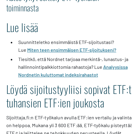
toiminnasta
Lue lisää
Suunnitteletko ensimmäistä ETF-sijoitustasi?
Lue
Miten teen ensimmäisen ETF-sijoitukseni?
Tiesitkö, että Nordnet tarjoaa merkintä-, lunastus- ja
hallinnointipalkkiottomia rahastoja? Lue
Analyysissa
Nordnetin kuluttomat indeksirahastot
Löydä sijoitustyyliisi sopivat ETF:t
tuhansien ETF:ien joukosta
Sijoittaja.fi:n ETF-työkalun avulla ETF:ien vertailu ja valinta
on helppoa. Mukana yli 3 600 ETF:ää. ETF-työkalu pisteyttää
ETF:t ja lajittelee ne tehokkuuden perusteella. Löydät