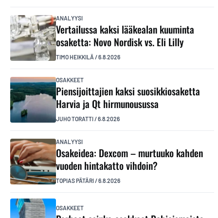
ANALYYSI
Vertailussa kaksi lääkealan kuuminta
osaketta: Novo Nordisk vs. Eli Lilly
TIMO HEIKKILÄ
/
6.8.2026
OSAKKEET
Piensijoittajien kaksi suosikkiosaketta
Harvia ja Qt hirmunousussa
JUHO TORATTI
/
6.8.2026
ANALYYSI
Osakeidea: Dexcom – murtuuko kahden
vuoden hintakatto vihdoin?
TOPIAS PÄTÄRI
/
6.8.2026
OSAKKEET