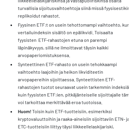
liikkeellelaskijariskinsä ja vastapuoliriskinsä osalta
turvallisia sijoitusvaihtoehtoja siinä missä fyysisestikin
replikoidut rahastot.
Fyysinen ETF:t on usein tehottomampi vaihtoehto, kun
vertailuindeksin sisältö on epälikvidi. Toisaalta
fyysisten ETF-rahastojen etuna on parempi
läpinäkyvyys, sillä ne ilmoittavat täysin kaikki
arvopaperiomistuksensa.
Synteettinen ETF-rahasto on usein tehokkaampi
vaihtoehto laajoihin ja heikon likviditeetin
arvopapereihin sijoittaessa. Synteettisten ETF-
rahastojen tuotot seuraavat usein tarkemmin indeksiä
kuin fyysisten ETF:ien, pitkäjänteiselle sijoittajalle täm
voi tarkoittaa merkittävää eroa tuotoissa.
Huom!
Toisin kuin ETF-tuotteisiin, esimerkiksi
kryptovaluuttoihin ja raaka-aineisiin sijoittaviin ETN- ja
ETC-tuotteisiin liittyy täysi liikkeellelaskijariski,