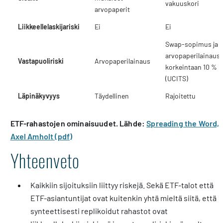
vakuuskori
arvopaperit
Liikkeellelaskijariski
Ei
Ei
Swap-sopimus ja
arvopaperilainaus,
Vastapuoliriski
Arvopaperilainaus
korkeintaan 10 %
(UCITS)
Läpinäkyvyys
Täydellinen
Rajoitettu
ETF-rahastojen ominaisuudet. Lähde:
Spreading the Word,
Axel Amholt (pdf)
Yhteenveto
Kaikkiin sijoituksiin liittyy riskejä. Sekä ETF-talot että
ETF-asiantuntijat ovat kuitenkin yhtä mieltä siitä, että
synteettisesti replikoidut rahastot ovat