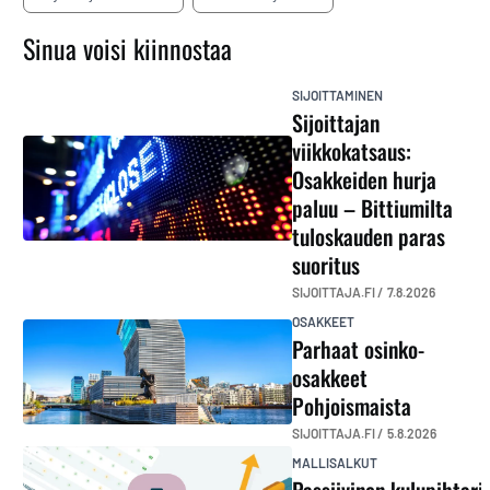
Sinua voisi kiinnostaa
SIJOITTAMINEN
Sijoittajan
viikkokatsaus:
Osakkeiden hurja
paluu – Bittiumilta
tuloskauden paras
suoritus
SIJOITTAJA.FI /
7.8.2026
OSAKKEET
Parhaat osinko-
osakkeet
Pohjoismaista
SIJOITTAJA.FI /
5.8.2026
MALLISALKUT