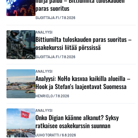
hurja paluu – Bittiumilta tuloskauden
paras suoritus
SIJOITTAJA.FI
/
7.8.2026
ANALYYSI
Bittiumilta tuloskauden paras suoritus –
osakekurssi liitää pörssissä
SIJOITTAJA.FI
/
7.8.2026
ANALYYSI
Analyysi: NoHo kasvaa kaikilla alueilla –
Hook ja Stefan’s laajentavat Suomessa
HENRI ELO
/
7.8.2026
ANALYYSI
Onko Digian käänne alkanut? Syksy
ratkaisee osakekurssin suunnan
JUHO TORATTI
/
6.8.2026