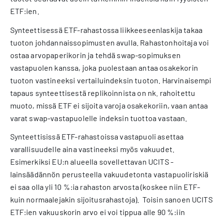
ETF:ien.
Synteettisessä ETF-rahastossa liikkeeseenlaskija takaa
tuoton johdannaissopimusten avulla. Rahastonhoitaja voi
ostaa arvopaperikorin ja tehdä swap-sopimuksen
vastapuolen kanssa, joka puolestaan antaa osakekorin
tuoton vastineeksi vertailuindeksin tuoton. Harvinaisempi
tapaus synteettisestä replikoinnista on nk. rahoitettu
muoto, missä ETF ei sijoita varoja osakekoriin, vaan antaa
varat swap-vastapuolelle indeksin tuottoa vastaan.
Synteettisissä ETF-rahastoissa vastapuoli asettaa
varallisuudelle aina vastineeksi myös vakuudet.
Esimerkiksi EU:n alueella sovellettavan UCITS -
lainsäädännön perusteella vakuudetonta vastapuoliriskiä
ei saa olla yli 10 %:ia rahaston arvosta (koskee niin ETF-
kuin normaalejakin sijoitusrahastoja). Toisin sanoen UCITS
ETF:ien vakuuskorin arvo ei voi tippua alle 90 %:iin