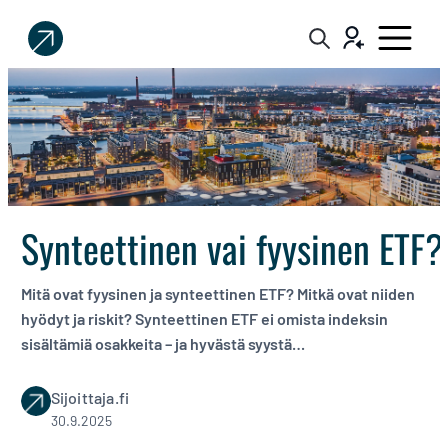
Sijoittaja.fi
Tee
parempia
sijoituspäätöksiä
Synteettinen vai fyysinen ETF?
Mitä ovat fyysinen ja synteettinen ETF? Mitkä ovat niiden
hyödyt ja riskit? Synteettinen ETF ei omista indeksin
sisältämiä osakkeita – ja hyvästä syystä…
Sijoittaja.fi
30.9.2025