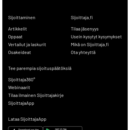
Sijoittaminen
Sijoittaja.fi
Artikkelit
Tilaa jäsenyys
Oppaat
Usein kysytyt kysymykset
Vertailut ja laskurit
Mikä on Sijoittaja.fi
Osakeideat
Ota yhteyttä
Tee parempia sijoituspäätöksiä
Sijoittaja360°
Webinaarit
Tilaa ilmainen Sijoittajakirje
SijoittajaApp
Lataa SijoittajaApp