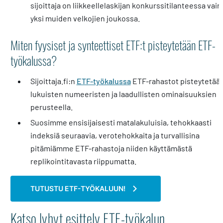
sijoittaja on liikkeellelaskijan konkurssitilanteessa vain
yksi muiden velkojien joukossa.
Miten fyysiset ja synteettiset ETF:t pisteytetään ETF-
työkalussa?
Sijoittaja.fi:n
ETF-työkalussa
ETF-rahastot pisteytetää
lukuisten numeeristen ja laadullisten ominaisuuksien
perusteella.
Suosimme ensisijaisesti matalakuluisia, tehokkaasti
indeksiä seuraavia, verotehokkaita ja turvallisina
pitämiämme ETF-rahastoja niiden käyttämästä
replikointitavasta riippumatta.
TUTUSTU ETF-TYÖKALUUN!
Katso lyhyt esittely ETF-työkalun