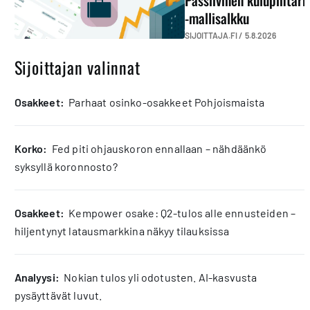
Passiivinen kulupihtari
-mallisalkku
SIJOITTAJA.FI /
5.8.2026
Sijoittajan valinnat
osakkeet:
Parhaat osinko-osakkeet Pohjoismaista
korko:
Fed piti ohjauskoron ennallaan – nähdäänkö
syksyllä koronnosto?
osakkeet:
Kempower osake: Q2-tulos alle ennusteiden –
hiljentynyt latausmarkkina näkyy tilauksissa
analyysi:
Nokian tulos yli odotusten. AI-kasvusta
pysäyttävät luvut.