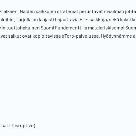
2014 alkaen. Näiden salkkujen strategiat perustuvat maailman joht
aluihin. Tarjolla on laajasti hajauttavia ETF-salkkuja, sekä kaksi k
skin tuottohakuinen Suomi Fundamentti ja matalariskisempi Suo
tavat salkut ovat kopioitavissa eToro-palvelussa. Hyödynnämme ak
sa II-Disruptive)