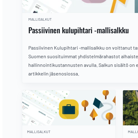
MALLISALKUT
Passiivinen kulupihtari -mallisalkku
Passiivinen Kulupihtari -mallisalkku on voittanut ta
Suomen suosituimmat yhdistelmärahastot alhaist
hallinnointikustannusten avulla. Salkun sisältö on e
artikkelin jäsenosiossa.
MALLISALKUT
MALL