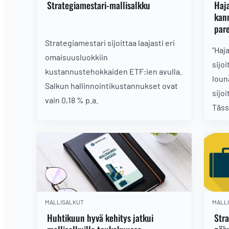
Strategiamestari-mallisalkku
Haja
kann
par
Strategiamestari sijoittaa laajasti eri
"Haj
omaisuusluokkiin
sijo
kustannustehokkaiden ETF:ien avulla.
loun
Salkun hallinnointikustannukset ovat
sijo
vain 0,18 % p.a.
Täss
haja
MALLISALKUT
MALL
Huhtikuun hyvä kehitys jatkui
Stra