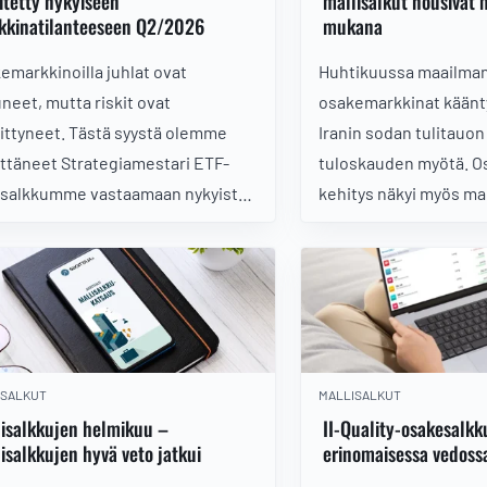
itetty nykyiseen
mallisalkut nousivat
kkinatilanteeseen Q2/2026
mukana
emarkkinoilla juhlat ovat
Huhtikuussa maailma
uneet, mutta riskit ovat
osakemarkkinat käänt
ittyneet. Tästä syystä olemme
Iranin sodan tulitauon
ittäneet Strategiamestari ETF-
tuloskauden myötä. O
isalkkumme vastaamaan nykyistä
kehitys näkyi myös m
kinatilannetta ja tuoretta
tuotoissa.
itusnäkemystämme. Muutokset
ävissä jäsenosiossa.
ISALKUT
MALLISALKUT
lisalkkujen helmikuu –
II-Quality-osakesalkk
isalkkujen hyvä veto jatkui
erinomaisessa vedos