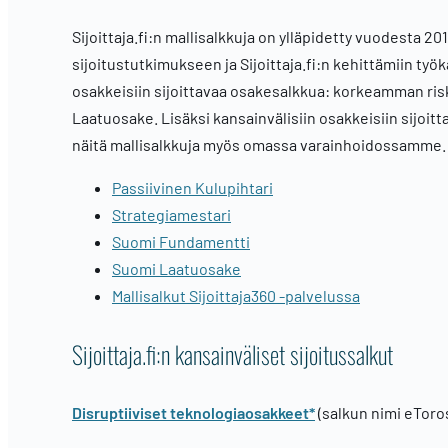
Sijoittaja.fi:n mallisalkkuja on ylläpidetty vuodesta 
sijoitustutkimukseen ja Sijoittaja.fi:n kehittämiin työk
osakkeisiin sijoittavaa osakesalkkua: korkeamman ri
Laatuosake. Lisäksi kansainvälisiin osakkeisiin sijoit
näitä mallisalkkuja myös omassa varainhoidossamme.
Passiivinen Kulupihtari
Strategiamestari
Suomi Fundamentti
Suomi Laatuosake
Mallisalkut Sijoittaja360 -palvelussa
Sijoittaja.fi:n kansainväliset sijoitussalkut
Disruptiiviset teknologiaosakkeet*
(salkun nimi eToros