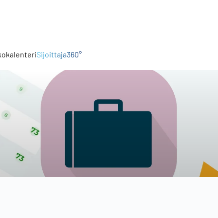
kokalenteri
Sijoittaja360°