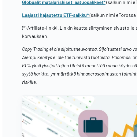
Globaalit matalariskiset laatuosakkeet*
(salkun nimi eT
Laajasti hajautettu ETF-salkku*
(salkun nimi eTorossa 
(*) Affiliate-linkki. Linkin kautta siirtyminen sivustolle
korvauksen.
Copy Trading ei ole sijoitusneuvontaa. Sijoitustesi arvo v
Aiempi kehitys ei ole tae tulevista tuotoista. Pääomasi o
61 % yksityissijoittajien tileistä menettää rahaa käydes
syytä harkita, ymmärrätkö hinnanerosopimusten toimintap
riskille.