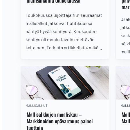
mallisalkuilla toukokuussa
päiv
mar
Toukokuussa Sijoittaja.fi:n seuraamat
Osak
mallisalkut jatkoivat huhtikuussa
jatk
nähtyä hyvää kehitystä. Kuukauden
kesk
kehitys oli monin tavoin edeltävän
päiv
kaltainen. Tarkista artikkelista, mikä
mall
salkuista pärjäsi parhaiten!
mark
sijo
näht
MALLISALKUT
MALL
Mallisalkkujen maaliskuu –
Mal
Markkinoiden epävarmuus painoi
Mall
tuottoja