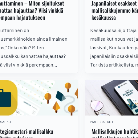
uttaminen – Miten sijoitukset
Japanilaiset osakkeet 
attaa hajauttaa? Viisi vinkkiä
mallisalkkujemme kärk
empaan hajautukseen
kesäkuussa
auttaminen on
Kesäkuussa Sijoittaja.
itusmarkkinoiden ainoa ilmainen
mallisalkut nousivat j
as." Onko näin? Miten
laskivat. Kuukauden pa
itussalkku kannattaa hajauttaa?
japanilaisiin osakkeisi
ä viisi vinkkiä parempaan
Tarkista artikkelista, 
utukseen.
pärjäsi parhaiten!
ISALKUT
MALLISALKUT
tegiamestari-mallisalkku
Mallisalkkujen huhti