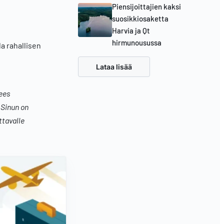
Piensijoittajien kaksi
suosikkiosaketta
Harvia ja Qt
hirmunousussa
da rahallisen
Lataa lisää
fees
 Sinun on
ttavalle