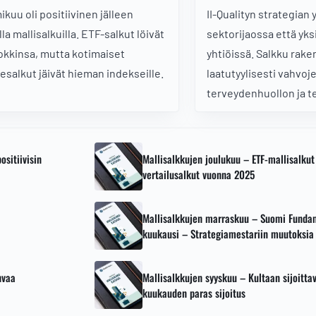
ikuu oli positiivinen jälleen
II-Qualityn strategian
lla mallisalkuilla. ETF-salkut löivät
sektorijaossa että yks
okkinsa, mutta kotimaiset
yhtiöissä. Salkku rak
esalkut jäivät hieman indekseille.
laatutyylisesti vahvoj
terveydenhuollon ja t
infrastruktuurin ympäri
kokonaisriskiä on hilli
on vain 0,72.
sitiivisin
Mallisalkkujen joulukuu – ETF-mallisalkut 
vertailusalkut vuonna 2025
Mallisalkkujen marraskuu – Suomi Fundam
kuukausi – Strategiamestariin muutoksia
hvaa
Mallisalkkujen syyskuu – Kultaan sijoittav
kuukauden paras sijoitus