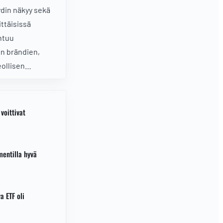
 ydin näkyy sekä
ittäisissä
entuu
en brändien,
eollisen
lle, ja
tty. Salkun beeta
voittivat
entilla hyvä
a ETF oli