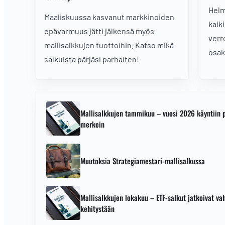
Helm
Maaliskuussa kasvanut markkinoiden
kaiki
epävarmuus jätti jälkensä myös
verr
mallisalkkujen tuottoihin. Katso mikä
osak
salkuista pärjäsi parhaiten!
Mallisalkkujen tammikuu – vuosi 2026 käyntiin po
merkein
Muutoksia Strategiamestari-mallisalkussa
Mallisalkkujen lokakuu – ETF-salkut jatkoivat va
kehitystään