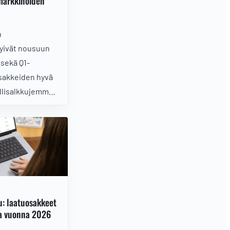
 markkinoiden
n
yivät nousuun
 sekä Q1-
sakkeiden hyvä
allisalkkujemme
u: laatuosakkeet
sa vuonna 2026