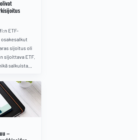
olivat
isijoitus
fi:n ETF-
a osakesalkut
ras sijoitus oli
in sijoittava ETF.
mikä salkuista
kuu –