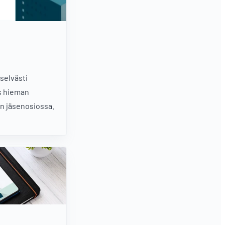
selvästi
s hieman
lin jäsenosiossa.