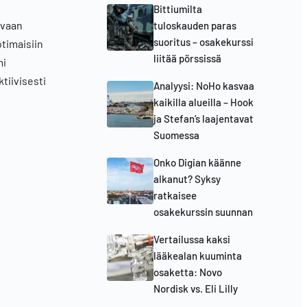
Bittiumilta
avaan
tuloskauden paras
suoritus – osakekurssi
otimaisiin
liitää pörssissä
mi
tiivisesti
Analyysi: NoHo kasvaa
kaikilla alueilla – Hook
ja Stefan’s laajentavat
Suomessa
Onko Digian käänne
alkanut? Syksy
ratkaisee
osakekurssin suunnan
Vertailussa kaksi
lääkealan kuuminta
osaketta: Novo
Nordisk vs. Eli Lilly