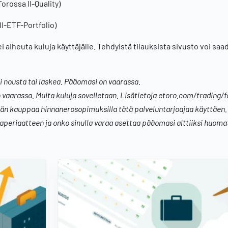
orossa II-Quality)
II-ETF-Portfolio)
 ei aiheuta kuluja käyttäjälle. Tehdyistä tilauksista sivusto voi saa
oi nousta tai laskea. Pääomasi on vaarassa.
n vaarassa. Muita kuluja sovelletaan. Lisätietoja etoro.com/trading/
sään kauppaa hinnanerosopimuksilla tätä palveluntarjoajaa käyttäen.
eriaatteen ja onko sinulla varaa asettaa pääomasi alttiiksi huoma