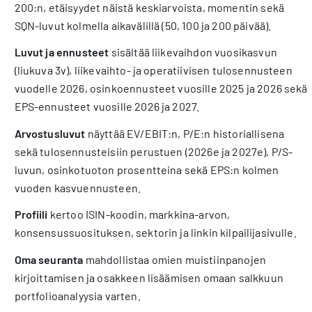
200:n, etäisyydet näistä keskiarvoista, momentin sekä
SQN-luvut kolmella aikavälillä (50, 100 ja 200 päivää).
Luvut ja ennusteet
sisältää liikevaihdon vuosikasvun
(liukuva 3v), liikevaihto- ja operatiivisen tulosennusteen
vuodelle 2026, osinkoennusteet vuosille 2025 ja 2026 sekä
EPS-ennusteet vuosille 2026 ja 2027.
Arvostusluvut
näyttää EV/EBIT:n, P/E:n historiallisena
sekä tulosennusteisiin perustuen (2026e ja 2027e), P/S-
luvun, osinkotuoton prosentteina sekä EPS:n kolmen
vuoden kasvuennusteen.
Profiili
kertoo ISIN-koodin, markkina-arvon,
konsensussuosituksen, sektorin ja linkin kilpailijasivulle.
Oma seuranta
mahdollistaa omien muistiinpanojen
kirjoittamisen ja osakkeen lisäämisen omaan salkkuun
portfolioanalyysia varten.