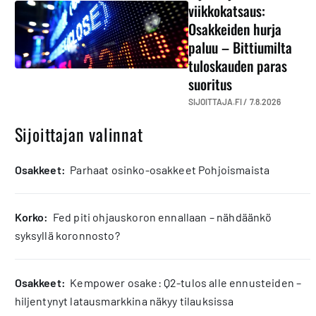
viikkokatsaus:
Osakkeiden hurja
paluu – Bittiumilta
tuloskauden paras
suoritus
SIJOITTAJA.FI /
7.8.2026
Sijoittajan valinnat
osakkeet:
Parhaat osinko-osakkeet Pohjoismaista
korko:
Fed piti ohjauskoron ennallaan – nähdäänkö
syksyllä koronnosto?
osakkeet:
Kempower osake: Q2-tulos alle ennusteiden –
hiljentynyt latausmarkkina näkyy tilauksissa