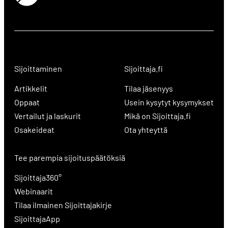
Sijoittaminen
Sijoittaja.fi
Artikkelit
Tilaa jäsenyys
Oppaat
Usein kysytyt kysymykset
Vertailut ja laskurit
Mikä on Sijoittaja.fi
Osakeideat
Ota yhteyttä
Tee parempia sijoituspäätöksiä
Sijoittaja360°
Webinaarit
Tilaa ilmainen Sijoittajakirje
SijoittajaApp