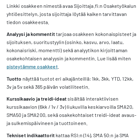
Linkki osakkeen nimestä avaa Sijoittaja.fi:n Osaketyökalun
yhtiöesittelyn, josta sijoittaja löytää kaiken tarvittavan
tiedon osakkeesta.
Analyysi ja kommentit
tarjoaa osakkeen kokonaispisteet ja
sijoituksen, suoritustyylin (osinko, kasvu, arvo, laatu,
kokonaisriski, momentti) sekä analyytikon kirjoittaman
osakekohtaisen analyysin ja kommentin. Lue lisää miten
pisteytämme osakkeet
.
Tuotto
näyttää tuotot eri aikajänteillä: 1kk, 3kk, YTD, 12kk,
3v ja 5v sekä 365 päivän volatiliteetin.
Kurssikaavio ja treidi-ideat
sisältää interaktiivisen
kurssikaavion (6kk / 1v / 3v) liukuvilla keskiarvoilla SMA20,
SMA50 ja SMA200, sekä osakekohtaiset treidi-ideat avaus-
ja sulkemispäivineen ja tuottoineen.
Tekniset indikaattorit
kattaa RSI:n (14), SMA 50:n ja SMA