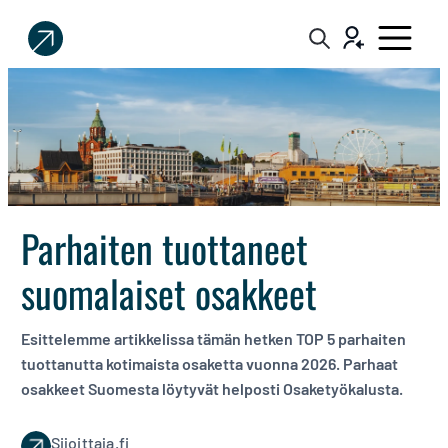
Sijoittaja.fi
Tee
parempia
sijoituspäätöksiä
Parhaiten tuottaneet
suomalaiset osakkeet
Esittelemme artikkelissa tämän hetken TOP 5 parhaiten
tuottanutta kotimaista osaketta vuonna 2026. Parhaat
osakkeet Suomesta löytyvät helposti Osaketyökalusta.
Sijoittaja.fi