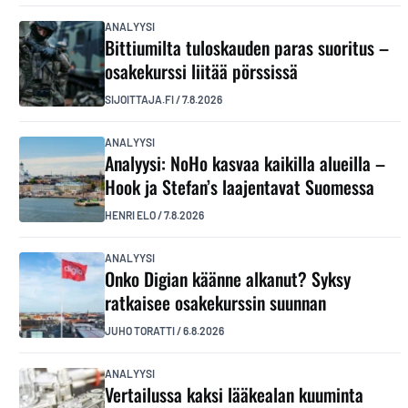
ANALYYSI
Bittiumilta tuloskauden paras suoritus –
osakekurssi liitää pörssissä
SIJOITTAJA.FI
/
7.8.2026
ANALYYSI
Analyysi: NoHo kasvaa kaikilla alueilla –
Hook ja Stefan’s laajentavat Suomessa
HENRI ELO
/
7.8.2026
ANALYYSI
Onko Digian käänne alkanut? Syksy
ratkaisee osakekurssin suunnan
JUHO TORATTI
/
6.8.2026
ANALYYSI
Vertailussa kaksi lääkealan kuuminta