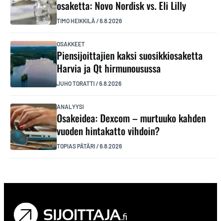
osaketta: Novo Nordisk vs. Eli Lilly
TIMO HEIKKILÄ
/
6.8.2026
OSAKKEET
Piensijoittajien kaksi suosikkiosaketta
Harvia ja Qt hirmunousussa
JUHO TORATTI
/
6.8.2026
ANALYYSI
Osakeidea: Dexcom – murtuuko kahden
vuoden hintakatto vihdoin?
TOPIAS PÄTÄRI
/
6.8.2026