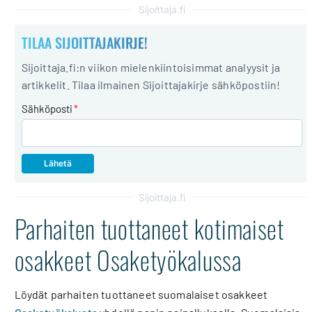
Sijoittaja.fi
TILAA SIJOITTAJAKIRJE!
Sijoittaja.fi:n viikon mielenkiintoisimmat analyysit ja
artikkelit. Tilaa ilmainen Sijoittajakirje sähköpostiin!
Sähköposti
*
Sijoittaja.fi
Parhaiten tuottaneet kotimaiset
osakkeet Osaketyökalussa
Löydät parhaiten tuottaneet suomalaiset osakkeet