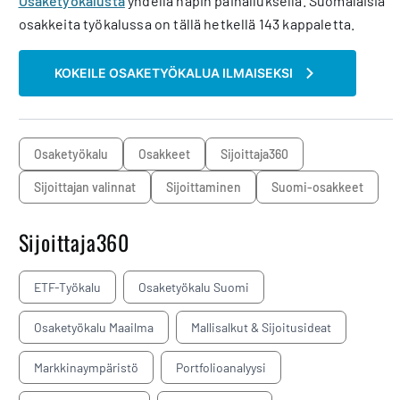
Osaketyökalusta
yhdellä napin painalluksella. Suomalaisia
osakkeita työkalussa on tällä hetkellä 143 kappaletta.
KOKEILE OSAKETYÖKALUA ILMAISEKSI
osaketyökalu
osakkeet
sijoittaja360
sijoittajan valinnat
sijoittaminen
suomi-osakkeet
Sijoittaja360
ETF-Työkalu
Osaketyökalu Suomi
Osaketyökalu Maailma
Mallisalkut & Sijoitusideat
Markkinaympäristö
Portfolioanalyysi