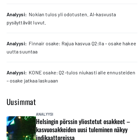
analyysi:
Nokian tulos yli odotusten. AI-kasvusta
pysäyttävät luvut.
analyysi:
Finnair osake: Rajua kasvua Q2:lla – osake hakee
uutta suuntaa
analyysi:
KONE osake: Q2-tulos niukasti alle ennusteiden
– osake jatkaa laskuaan
Uusimmat
ANALYYSI
Helsingin pörssin yliostetut osakkeet –
kasvuosakkeiden uusi tuleminen näkyy
indikaattoreissa