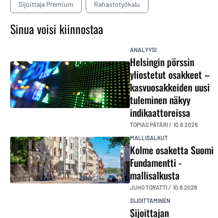
Sijoittaja Premium
Rahastotyökalu
Sinua voisi kiinnostaa
ANALYYSI
Helsingin pörssin
yliostetut osakkeet –
kasvuosakkeiden uusi
tuleminen näkyy
indikaattoreissa
TOPIAS PÄTÄRI /
10.8.2026
MALLISALKUT
Kolme osaketta Suomi
Fundamentti -
mallisalkusta
JUHO TORATTI /
10.8.2026
SIJOITTAMINEN
Sijoittajan