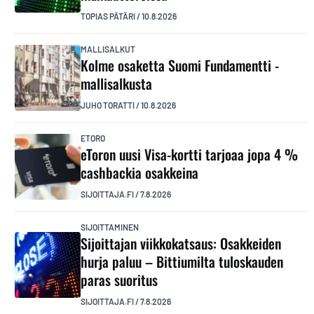
TOPIAS PÄTÄRI
/
10.8.2026
MALLISALKUT
Kolme osaketta Suomi Fundamentti -
mallisalkusta
JUHO TORATTI
/
10.8.2026
ETORO
eToron uusi Visa-kortti tarjoaa jopa 4 %
cashbackia osakkeina
SIJOITTAJA.FI
/
7.8.2026
SIJOITTAMINEN
Sijoittajan viikkokatsaus: Osakkeiden
hurja paluu – Bittiumilta tuloskauden
paras suoritus
SIJOITTAJA.FI
/
7.8.2026