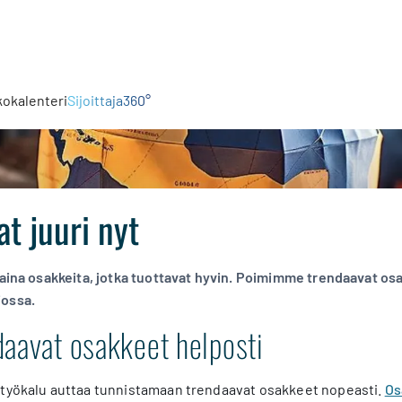
kokalenteri
Sijoittaja360°
t juuri nyt
 aina osakkeita, jotka tuottavat hyvin. Poimimme trendaavat o
iossa.
daavat osakkeet helposti
ketyökalu auttaa tunnistamaan trendaavat osakkeet nopeasti.
Os