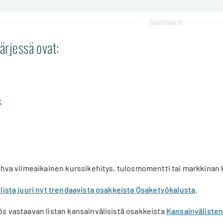
Sijoittaja.fi
kärjessä ovat:
t
ahva viimeaikainen kurssikehitys, tulosmomentti tai markkinan 
lista juuri nyt trendaavista osakkeista Osaketyökalusta
.
s vastaavan listan kansainvälisistä osakkeista
Kansainväliste