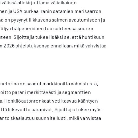
ivälissä allekirjoittama väliaikainen
lmen ja USA purkaa Iranin satamien merisaarron.
ina on pysynyt liikkuvana salmen avautumiseen ja
le öljyn halpeneminen tuo suhteessa suuren
een. Sijoittajia tukee lisäksi se, että huhtikuun
oden 2026 ohjeistuksensa ennallaan, mikä vahvistaa
netarina on saanut markkinoilta vahvistusta.
evoitto parani merkittävästi ja segmenttien
sta. Henkilöautonrenkaat veti kasvua kääntyen
että liikevoitto paranivat. Sijoittajia tukee myös
anto skaalautuu suunnitellusti, mikä vahvistaa