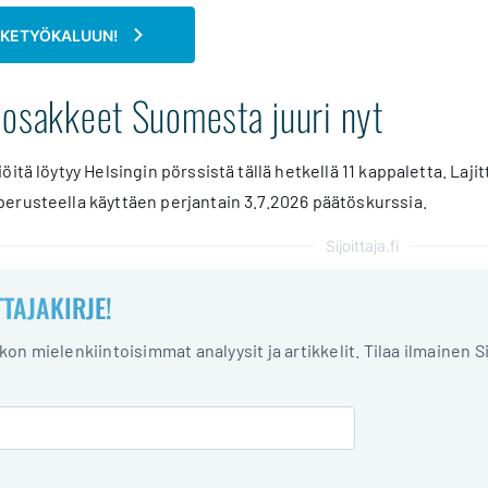
AKETYÖKALUUN!
 osakkeet Suomesta juuri nyt
öitä löytyy Helsingin pörssistä tällä hetkellä 11 kappaletta. 
erusteella käyttäen perjantain 3.7.2026 päätöskurssia.
Sijoittaja.fi
TTAJAKIRJE!
iikon mielenkiintoisimmat analyysit ja artikkelit. Tilaa ilmainen S