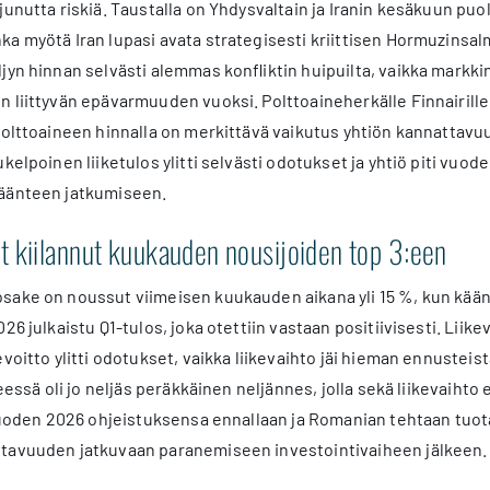
junutta riskiä. Taustalla on Yhdysvaltain ja Iranin kesäkuun puol
a myötä Iran lupasi avata strategisesti kriittisen Hormuzinsa
jyn hinnan selvästi alemmas konfliktin huipuilta, vaikka markk
n liittyvän epävarmuuden vuoksi. Polttoaineherkälle Finnairil
polttoaineen hinnalla on merkittävä vaikutus yhtiön kannattavuut
ukelpoinen liiketulos ylitti selvästi odotukset ja yhtiö piti vu
äänteen jatkumiseen.
 kiilannut kuukauden nousijoiden top 3:een
sake on noussut viimeisen kuukauden aikana yli 15 %, kun kään
26 julkaistu Q1-tulos, joka otettiin vastaan positiivisesti. Liik
evoitto ylitti odotukset, vaikka liikevaihto jäi hieman ennustei
seessä oli jo neljäs peräkkäinen neljännes, jolla sekä liikevaihto 
 vuoden 2026 ohjeistuksensa ennallaan ja Romanian tehtaan tuot
tavuuden jatkuvaan paranemiseen investointivaiheen jälkeen.