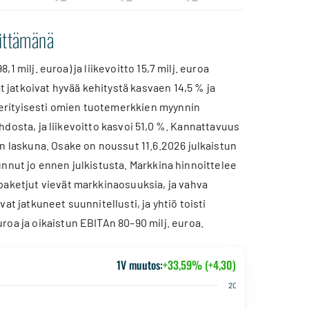
vittämänä
1 milj. euroa) ja liikevoitto 15,7 milj. euroa
t jatkoivat hyvää kehitystä kasvaen 14,5 % ja
i erityisesti omien tuotemerkkien myynnin
ihdosta, ja liikevoitto kasvoi 51,0 %. Kannattavuus
n laskuna. Osake on noussut 11.6.2026 julkaistun
ivunnut jo ennen julkistusta. Markkina hinnoittelee
paketjut vievät markkinaosuuksia, ja vahva
t jatkuneet suunnitellusti, ja yhtiö toisti
roa ja oikaistun EBITAn 80–90 milj. euroa.
1V muutos:
+33,59% (+4,30)
20