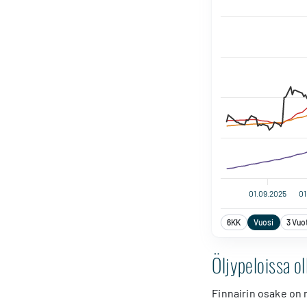
01.09.2025
01
6KK
Vuosi
3 Vuo
Öljypeloissa ol
Finnairin osake on 