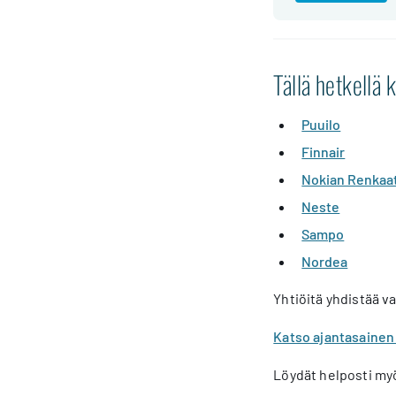
Tällä hetkellä 
Puuilo
Finnair
Nokian Renkaa
Neste
Sampo
Nordea
Yhtiöitä yhdistää v
Katso ajantasainen 
Löydät helposti myö