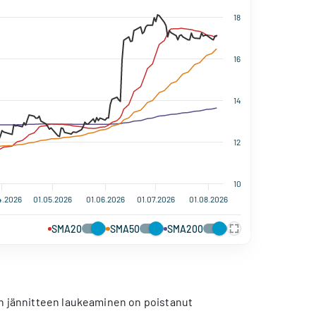
18
16
14
12
10
4.2026
01.05.2026
01.06.2026
01.07.2026
01.08.2026
SMA20
SMA50
SMA200
en jännitteen laukeaminen on poistanut