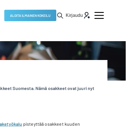
Kirjaudu
ALOITA ILMAINEN KOKEILU
sakkeet Suomesta. Nämä osakkeet ovat juuri nyt
aketyökalu
pisteyttää osakkeet kuuden