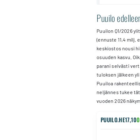
Puuilo edellee
Puuilon Q1/2026 ylitt
(ennuste 11,4 milj.
keskiostos nousi hi
osuuden kasvu. Oikai
parani selvästi ver
tuloksen jälkeen yli
Puuiloa rakenteelli
neljännes tukee tät
vuoden 2026 näkymän
PUUILO.HE
17,10
0