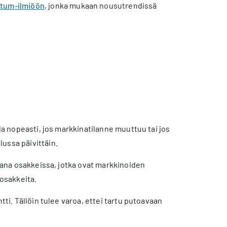
um-ilmiöön
, jonka mukaan nousutrendissä
lla nopeasti, jos markkinatilanne muuttuu tai jos
ussa päivittäin.
mukana osakkeissa, jotka ovat markkinoiden
-osakkeita.
tti. Tällöin tulee varoa, ettei tartu putoavaan