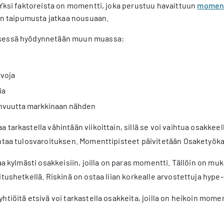
 Yksi faktoreista on momentti, joka perustuu havaittuun
moment
 on taipumusta jatkaa nousuaan.
sessä hyödynnetään muun muassa:
rvoja
ia
ahvuutta markkinaan nähden
 tarkastella vähintään viikoittain, sillä se voi vaihtua osakkee
ntaa tulosvaroituksen. Momenttipisteet päivitetään Osaketyökal
ttaa kylmästi osakkeisiin, joilla on paras momentti. Tällöin on 
oitushetkellä. Riskinä on ostaa liian korkealle arvostettuja hype
tiöitä etsivä voi tarkastella osakkeita, joilla on heikoin momen