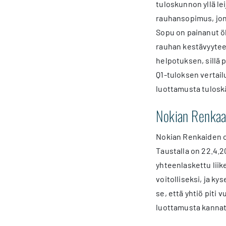
tuloskunnon yllä lei
rauhansopimus, jonk
Sopu on painanut öl
rauhan kestävyytee
helpotuksen, sillä 
Q1-tuloksen vertail
luottamusta tulosk
Nokian Renkaat
Nokian Renkaiden o
Taustalla on 22.4.20
yhteenlaskettu liik
voitolliseksi, ja ky
se, että yhtiö piti
luottamusta kannat