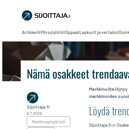
Sijoittaja.fi
Tee
parempia
Artikkelit
Pörssiyhtiöt
Oppaat
Laskurit ja vertailut
Osin
sijoituspäätöksiä
Nämä osakkeet trendaava
Markkinoilta löytyy
markkinoiden suos
Löydä tren
Sijoittaja.fi
6.7.2026
markkinaympäristö
Sijoittaja.fi:n Osa