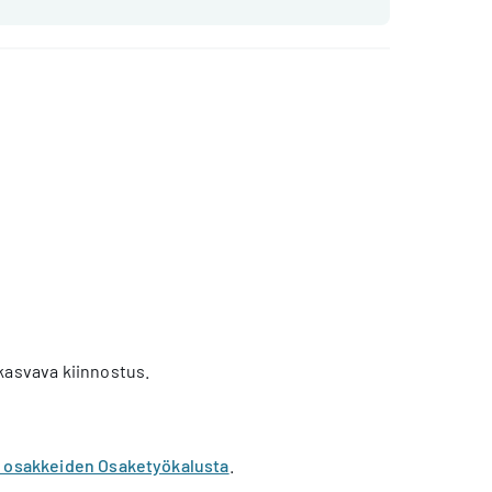
kasvava kiinnostus.
n osakkeiden Osaketyökalusta
.