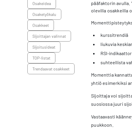
pääfaktorin avulla.
osakeidea
olevilla osakkeilla
osaketyökalu
Momenttipisteytyk
osakkeet
kurssitrendiä
sijoittajan valinnat
liukuvia keskia
sijoitusideat
RSI-indikaattor
TOP-listat
suhteellista v
trendaavat osakkeet
Momenttia kannattaa
yhtiö esimerkiksi a
Sijoittaja voi sijoi
suosiossa juuri sij
Vastaavasti käänneyh
puukkoon.