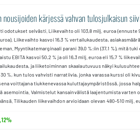
n nousijoiden kärjessä vahvan tulosjulkaisun sii
i odotukset selvästi. Liikevaihto oli 103,8 milj. euroa (ennuste 98,
 euroa). Liikevaihto kasvoi 16,3 % vertailukaudesta, asiakasmäärä
eman. Myyntikatemarginaali parani 39,0 %:iin (37,1 %), mitä tuk
stu EBITA kasvoi 50,2 % ja oli 16,3 milj. euroa eli 15,7 % liikeva
tailukaudesta, ja liiketoiminnan skaalautuvuus näkyi kulusuhtee
 30 %, kun tulos vahvisti narratiivia, jonka varassa kurssi oli k
sena voittajana tiukkenevassa kuluttajaympäristössä, jossa hal
ä asemointia. Valmistelut kansainvälistä laajentumista varten ova
sä. Tilikauden liikevaihdon arvioidaan olevan 480–510 milj. eu
,12%