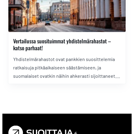
Vertailussa suosituimmat yhdistelmärahastot –
katso parhaat!
Yhdistelmärahastot ovat pankkien suosittelemia
ratkaisuja pitkäaikaiseen säästämiseen, ja
suomalaiset ovatkin näihin ahkerasti sijoittaneet.
Vertailimme suosituimmat vaihtoehdot ja
rakensimme oman ETF-yhdistelmärahaston. Mikä
voitti?