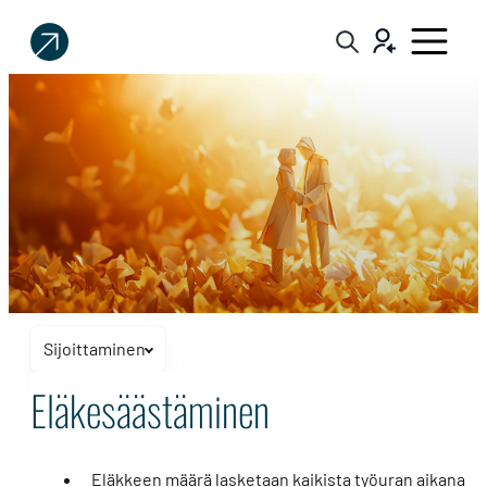
Sijoittaja.fi
Tee
parempia
sijoituspäätöksiä
Sijoittaminen
Näytä tai piilota navigaatio
Eläkesäästäminen
Eläkesäästäminen
Eläkkeen määrä lasketaan kaikista työuran aikana