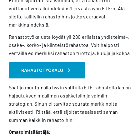
Ennen sijoittamista varmista, että rahasto on
voittanut vertailuindeksinsä ja vastaavan ETF:n. Älä
sijoita kalliisiin rahastoihin, jotka seuraavat
markkinaindeksiä.
Rahastotyökalusta löydät yli 280 erilaista yhdistelmä-,
osake-, korko- ja kiinteistörahastoa. Voit helposti
vertailla esimerkiksi rahaston tuottoja, kuluja ja kokoa.
RAHASTOTYÖKALU
Saat jo muutamalla hyvin valitulla ETF-rahastolla laajan
hajautuksen maailman osakkeisiin ja valmiin
strategian. Sinun ei tarvitse seurata markkinoita
aktiivisesti. Riittää, että sijoitat tasaisesti saman
summan kaikkiin rahastoihin.
Omatoimisäästäjä: