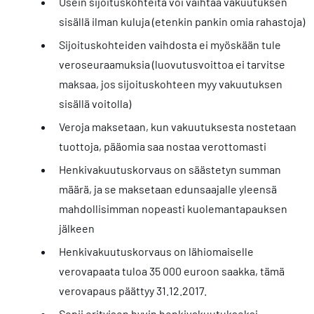
Usein sijoituskohteita voi vaihtaa vakuutuksen
sisällä ilman kuluja (etenkin pankin omia rahastoja)
Sijoituskohteiden vaihdosta ei myöskään tule
veroseuraamuksia (luovutusvoittoa ei tarvitse
maksaa, jos sijoituskohteen myy vakuutuksen
sisällä voitolla)
Veroja maksetaan, kun vakuutuksesta nostetaan
tuottoja, pääomia saa nostaa verottomasti
Henkivakuutuskorvaus on säästetyn summan
määrä, ja se maksetaan edunsaajalle yleensä
mahdollisimman nopeasti kuolemantapauksen
jälkeen
Henkivakuutuskorvaus on lähiomaiselle
verovapaata tuloa 35 000 euroon saakka, tämä
verovapaus päättyy 31.12.2017.
Sopii erityisen hyvin henkivakuutukseksi