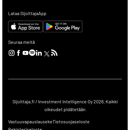
Lataa SijoittajaApp
Seuraa meitä
Sijoittaja.fi / Investment Intelligence Oy 2026. Kaikki
oikeudet pidätetään
Vastuuvapauslauseke
Tietosuojaseloste
Rekisteriseloste