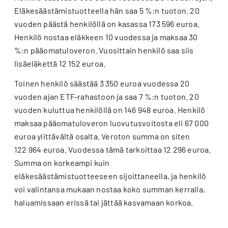
Eläkesäästämistuotteella hän saa 5 %:n tuoton. 20
vuoden päästä henkilöllä on kasassa 173 596 euroa.
Henkilö nostaa eläkkeen 10 vuodessa ja maksaa 30
%:n pääomatuloveron. Vuosittain henkilö saa siis
lisäeläkettä 12 152 euroa.
Toinen henkilö säästää 3 350 euroa vuodessa 20
vuoden ajan ETF-rahastoon ja saa 7 %:n tuoton. 20
vuoden kuluttua henkilöllä on 146 948 euroa. Henkilö
maksaa pääomatuloveron luovutusvoitosta eli 67 000
euroa ylittävältä osalta. Veroton summa on siten
122 964 euroa. Vuodessa tämä tarkoittaa 12 296 euroa.
Summa on korkeampi kuin
eläkesäästämistuotteeseen sijoittaneella, ja henkilö
voi valintansa mukaan nostaa koko summan kerralla,
haluamissaan erissä tai jättää kasvamaan korkoa.