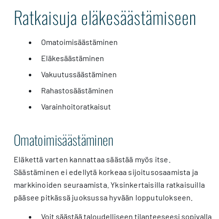
Ratkaisuja eläkesäästämiseen
Omatoimisäästäminen
Eläkesäästäminen
Vakuutussäästäminen
Rahastosäästäminen
Varainhoitoratkaisut
Omatoimisäästäminen
Eläkettä varten kannattaa säästää myös itse.
Säästäminen ei edellytä korkeaa sijoitusosaamista ja
markkinoiden seuraamista. Yksinkertaisilla ratkaisuilla
pääsee pitkässä juoksussa hyvään lopputulokseen.
Voit säästää taloudelliseen tilanteeseesi sopivalla