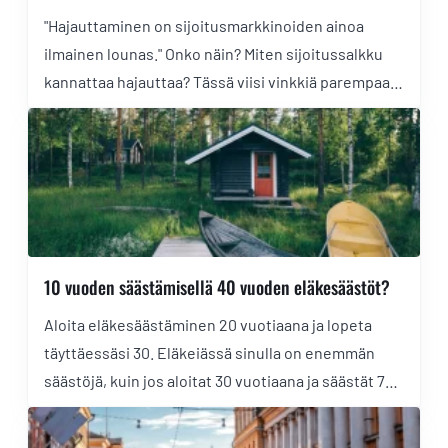
"Hajauttaminen on sijoitusmarkkinoiden ainoa
ilmainen lounas." Onko näin? Miten sijoitussalkku
kannattaa hajauttaa? Tässä viisi vinkkiä parempaan
hajautukseen.
10 vuoden säästämisellä 40 vuoden eläkesäästöt?
Aloita eläkesäästäminen 20 vuotiaana ja lopeta
täyttäessäsi 30. Eläkeiässä sinulla on enemmän
säästöjä, kuin jos aloitat 30 vuotiaana ja säästät 70
vuotiaaksi saakka. Tämä on korkoa korolle -ilmiö,
Einsteinia lainaten "maailman 8. ihme".