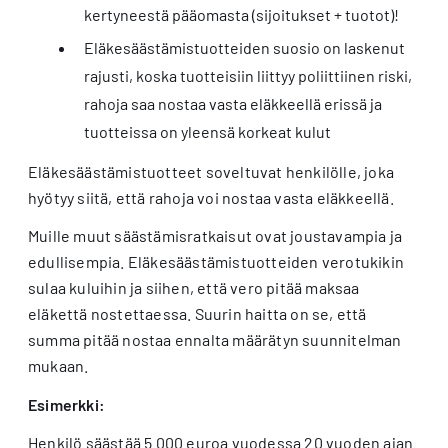
kertyneestä pääomasta (sijoitukset + tuotot)!
Eläkesäästämistuotteiden suosio on laskenut
rajusti, koska tuotteisiin liittyy poliittiinen riski,
rahoja saa nostaa vasta eläkkeellä erissä ja
tuotteissa on yleensä korkeat kulut
Eläkesäästämistuotteet soveltuvat henkilölle, joka
hyötyy siitä, että rahoja voi nostaa vasta eläkkeellä.
Muille muut säästämisratkaisut ovat joustavampia ja
edullisempia. Eläkesäästämistuotteiden verotukikin
sulaa kuluihin ja siihen, että vero pitää maksaa
eläkettä nostettaessa. Suurin haitta on se, että
summa pitää nostaa ennalta määrätyn suunnitelman
mukaan.
Esimerkki:
Henkilö säästää 5 000 euroa vuodessa 20 vuoden ajan.