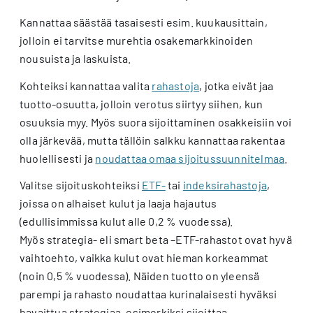
Kannattaa säästää tasaisesti esim. kuukausittain,
jolloin ei tarvitse murehtia osakemarkkinoiden
nousuista ja laskuista.
Kohteiksi kannattaa valita
rahastoja
, jotka eivät jaa
tuotto-osuutta, jolloin verotus siirtyy siihen, kun
osuuksia myy. Myös suora sijoittaminen osakkeisiin voi
olla järkevää, mutta tällöin salkku kannattaa rakentaa
huolellisesti ja
noudattaa omaa sijoitussuunnitelmaa
.
Valitse sijoituskohteiksi
ETF-
tai
indeksirahastoja
,
joissa on alhaiset kulut ja laaja hajautus
(edullisimmissa kulut alle 0,2 % vuodessa).
Myös strategia- eli smart beta –ETF-rahastot ovat hyvä
vaihtoehto, vaikka kulut ovat hieman korkeammat
(noin 0,5 % vuodessa). Näiden tuotto on yleensä
parempi ja rahasto noudattaa kurinalaisesti hyväksi
havaittua strategiaa, esimerkiksi sijoittaa