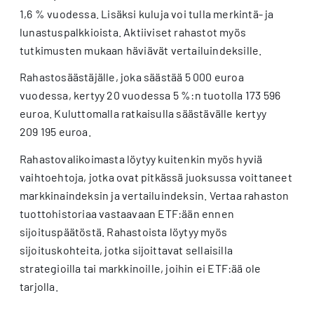
1,6 % vuodessa. Lisäksi kuluja voi tulla merkintä- ja
lunastuspalkkioista. Aktiiviset rahastot myös
tutkimusten mukaan häviävät vertailuindeksille.
Rahastosäästäjälle, joka säästää 5 000 euroa
vuodessa, kertyy 20 vuodessa 5 %:n tuotolla 173 596
euroa. Kuluttomalla ratkaisulla säästävälle kertyy
209 195 euroa.
Rahastovalikoimasta löytyy kuitenkin myös hyviä
vaihtoehtoja, jotka ovat pitkässä juoksussa voittaneet
markkinaindeksin ja vertailuindeksin. Vertaa rahaston
tuottohistoriaa vastaavaan ETF:ään ennen
sijoituspäätöstä. Rahastoista löytyy myös
sijoituskohteita, jotka sijoittavat sellaisilla
strategioilla tai markkinoille, joihin ei ETF:ää ole
tarjolla.