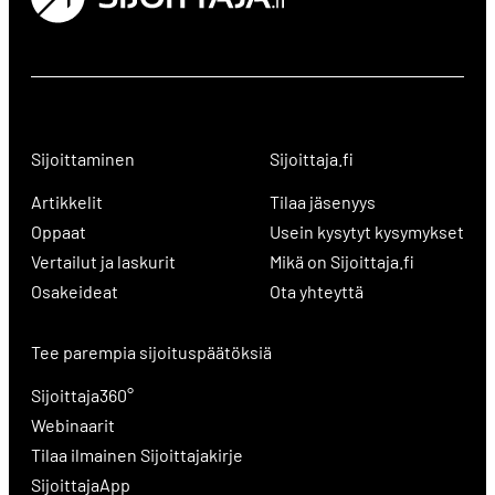
Sijoittaminen
Sijoittaja.fi
Artikkelit
Tilaa jäsenyys
Oppaat
Usein kysytyt kysymykset
Vertailut ja laskurit
Mikä on Sijoittaja.fi
Osakeideat
Ota yhteyttä
Tee parempia sijoituspäätöksiä
Sijoittaja360°
Webinaarit
Tilaa ilmainen Sijoittajakirje
SijoittajaApp