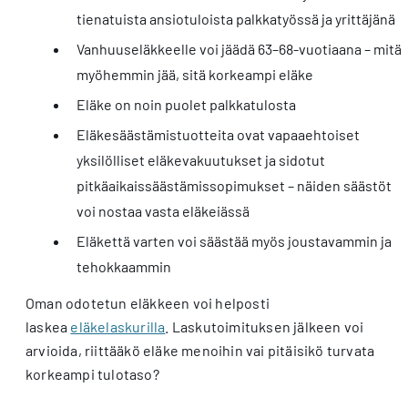
tienatuista ansiotuloista palkkatyössä ja yrittäjänä
Vanhuuseläkkeelle voi jäädä 63–68-vuotiaana – mitä
myöhemmin jää, sitä korkeampi eläke
Eläke on noin puolet palkkatulosta
Eläkesäästämistuotteita ovat vapaaehtoiset
yksilölliset eläkevakuutukset ja sidotut
pitkäaikaissäästämissopimukset – näiden säästöt
voi nostaa vasta eläkeiässä
Eläkettä varten voi säästää myös joustavammin ja
tehokkaammin
Oman odotetun eläkkeen voi helposti
laskea
eläkelaskurilla
. Laskutoimituksen jälkeen voi
arvioida, riittääkö eläke menoihin vai pitäisikö turvata
korkeampi tulotaso?