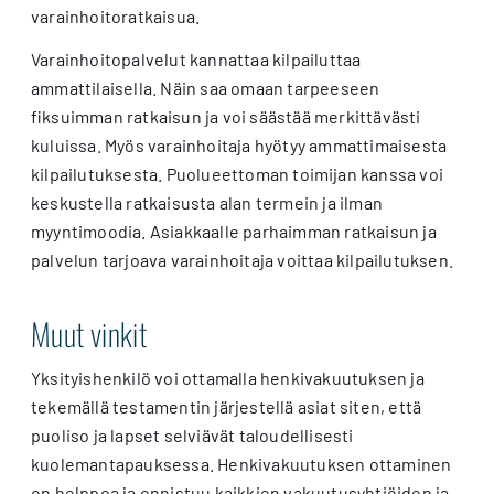
varainhoitoratkaisua.
Varainhoitopalvelut kannattaa kilpailuttaa
ammattilaisella. Näin saa omaan tarpeeseen
fiksuimman ratkaisun ja voi säästää merkittävästi
kuluissa. Myös varainhoitaja hyötyy ammattimaisesta
kilpailutuksesta. Puolueettoman toimijan kanssa voi
keskustella ratkaisusta alan termein ja ilman
myyntimoodia. Asiakkaalle parhaimman ratkaisun ja
palvelun tarjoava varainhoitaja voittaa kilpailutuksen.
Muut vinkit
Yksityishenkilö voi ottamalla henkivakuutuksen ja
tekemällä testamentin järjestellä asiat siten, että
puoliso ja lapset selviävät taloudellisesti
kuolemantapauksessa. Henkivakuutuksen ottaminen
on helppoa ja onnistuu kaikkien vakuutusyhtiöiden ja