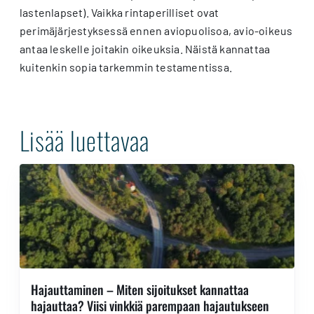
lastenlapset). Vaikka rintaperilliset ovat
perimäjärjestyksessä ennen aviopuolisoa, avio-oikeus
antaa leskelle joitakin oikeuksia. Näistä kannattaa
kuitenkin sopia tarkemmin testamentissa.
Lisää luettavaa
Hajauttaminen – Miten sijoitukset kannattaa
hajauttaa? Viisi vinkkiä parempaan hajautukseen