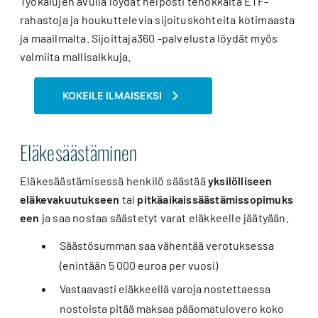
Työkalujen avulla löydät helposti tehokkaita ETF-
rahastoja ja houkuttelevia sijoituskohteita kotimaasta
ja maailmalta. Sijoittaja360 -palvelusta löydät myös
valmiita mallisalkkuja.
KOKEILE ILMAISEKSI
Eläkesäästäminen
Eläkesäästämisessä henkilö säästää
yksilölliseen
eläkevakuutukseen
tai
pitkäaikaissäästämissopimuks
een
ja saa nostaa säästetyt varat eläkkeelle jäätyään.
Säästösumman saa vähentää verotuksessa
(enintään 5 000 euroa per vuosi)
Vastaavasti eläkkeellä varoja nostettaessa
nostoista pitää maksaa pääomatulovero koko