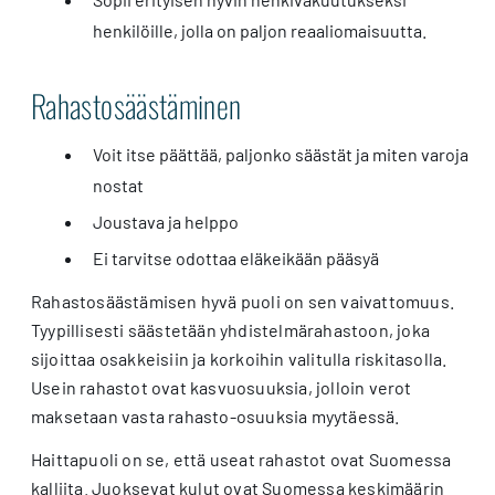
henkilöille, jolla on paljon reaaliomaisuutta.
Rahastosäästäminen
Voit itse päättää, paljonko säästät ja miten varoja
nostat
Joustava ja helppo
Ei tarvitse odottaa eläkeikään pääsyä
Rahastosäästämisen hyvä puoli on sen vaivattomuus.
Tyypillisesti säästetään yhdistelmärahastoon, joka
sijoittaa osakkeisiin ja korkoihin valitulla riskitasolla.
Usein rahastot ovat kasvuosuuksia, jolloin verot
maksetaan vasta rahasto-osuuksia myytäessä.
Haittapuoli on se, että useat rahastot ovat Suomessa
kalliita. Juoksevat kulut ovat Suomessa keskimäärin