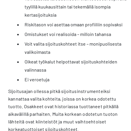
tyylillä kuukausittain tai tekemällä isompia
kertasijoituksia
Riskitason voi asettaa omaan profiiliin sopivaksi
Omistukset voi realisoida – milloin tahansa
Voit valita sijoituskohteet itse – monipuolisesta
valikoimasta
Oikeat työkalut helpottavat sijoituskohteiden
valinnassa
Ei veroetuja
Sijoitusajan ollessa pitkä sijoitusinstrumenteiksi
kannattaa valita kohteita, joissa on korkea odotettu
tuotto. Osakkeet ovat historiassa tuottaneet pitkällä
aikavälillä parhaiten. Muita korkean odotetun tuoton
lähteitä ovat kiinteistöt ja muut vaihtoehtoiset
korkeatuottoiset sijoituskohteet.