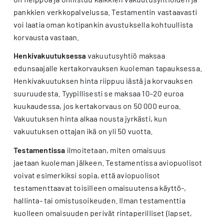
pankkien verkkopalvelussa. Testamentin vastaavasti
voi laatia oman kotipankin avustuksella kohtuullista
korvausta vastaan.
Henkivakuutuksessa
vakuutusyhtiö maksaa
edunsaajalle kertakorvauksen kuoleman tapauksessa.
Henkivakuutuksen hinta riippuu iästä ja korvauksen
suuruudesta. Tyypillisesti se maksaa 10–20 euroa
kuukaudessa, jos kertakorvaus on 50 000 euroa.
Vakuutuksen hinta alkaa nousta jyrkästi, kun
vakuutuksen ottajan ikä on yli 50 vuotta.
Testamentissa
ilmoitetaan, miten omaisuus
jaetaan kuoleman jälkeen. Testamentissa aviopuolisot
voivat esimerkiksi sopia, että aviopuolisot
testamenttaavat toisilleen omaisuutensa käyttö-,
hallinta- tai omistusoikeuden. Ilman testamenttia
kuolleen omaisuuden perivät rintaperilliset (lapset,