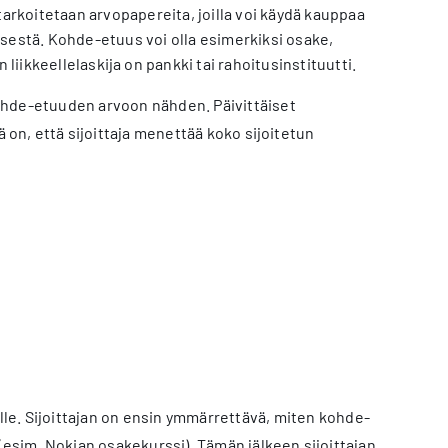
tarkoitetaan arvopapereita, joilla voi käydä kauppaa
sestä. Kohde-etuus voi olla esimerkiksi osake,
liikkeellelaskija on pankki tai rahoitusinstituutti.
ohde-etuuden arvoon nähden. Päivittäiset
 on, että sijoittaja menettää koko sijoitetun
jalle. Sijoittajan on ensin ymmärrettävä, miten kohde-
(esim. Nokian osakekurssi). Tämän jälkeen sijoittajan