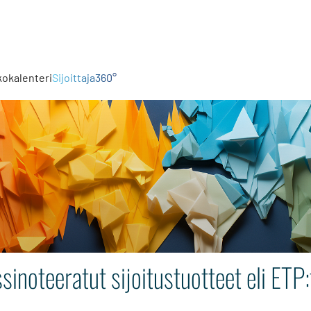
kokalenteri
Sijoittaja360°
sinoteeratut sijoitustuotteet eli ETP: