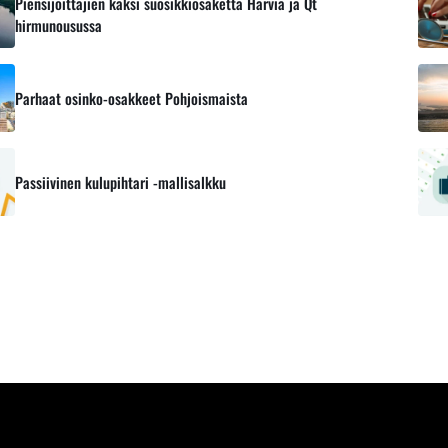
Piensijoittajien kaksi suosikkiosaketta Harvia ja Qt
hirmunousussa
Parhaat osinko-osakkeet Pohjoismaista
Passiivinen kulupihtari -mallisalkku