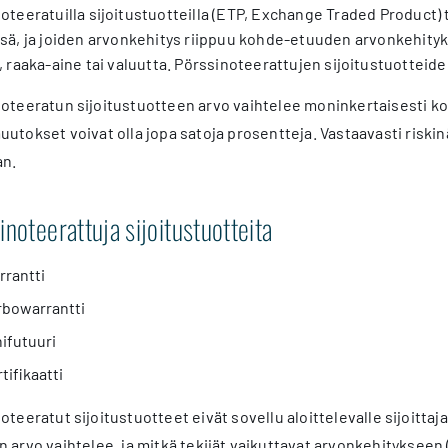
oteeratuilla sijoitustuotteilla (ETP, Exchange Traded Product) 
sä, ja joiden arvonkehitys riippuu kohde-etuuden arvonkehityk
, raaka-aine tai valuutta. Pörssinoteerattujen sijoitustuotteiden 
oteeratun sijoitustuotteen arvo vaihtelee moninkertaisesti k
utokset voivat olla jopa satoja prosentteja. Vastaavasti riskinä
n.
inoteerattuja sijoitustuotteita
rrantti
rbowarrantti
ifutuuri
tifikaatti
oteeratut sijoitustuotteet eivät sovellu aloittelevalle sijoitta
 arvo vaihtelee, ja mitkä tekijät vaikuttavat arvonkehitykseen 