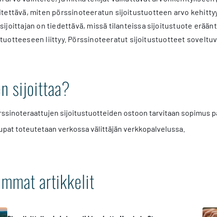
itettävä, miten pörssinoteeratun sijoitustuotteen arvo kehitt
 sijoittajan on tiedettävä, missä tilanteissa sijoitustuote erään
stuotteeseen liittyy. Pörssinoteeratut sijoitustuotteet sovel
n sijoittaa?
ssinoteraattujen sijoitustuotteiden ostoon tarvitaan sopimus pa
upat toteutetaan verkossa välittäjän verkkopalvelussa.
mmat artikkelit