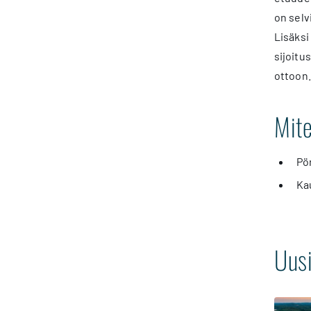
on selv
Lisäksi
sijoitu
ottoon.
Mite
Pör
Ka
Uusi