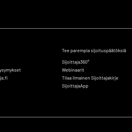
Tee parempia sijoituspäätöksiä
Sijoittaja360°
kysymykset
Webinaarit
ja.fi
Tilaa ilmainen Sijoittajakirje
SijoittajaApp