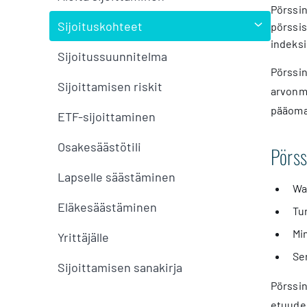
Pörssin
Sijoituskohteet
pörssis
indeksi
Sijoitussuunnitelma
Pörssin
Sijoittamisen riskit
arvonmu
pääoma
ETF-sijoittaminen
Osakesäästötili
Pörss
Lapselle säästäminen
Wa
Eläkesäästäminen
Tu
Min
Yrittäjälle
Ser
Sijoittamisen sanakirja
Pörssin
etuuden