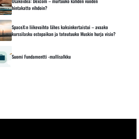
Osakeidea: Dexcom – murtuuko kahden vuoden
hintakatto vihdoin?
SpaceX:n liikevaihto lähes kaksinkertaistui – avaako
kurssilasku ostopaikan ja toteutuuko Muskin hurja visio?
Suomi Fundamentti -mallisalkku