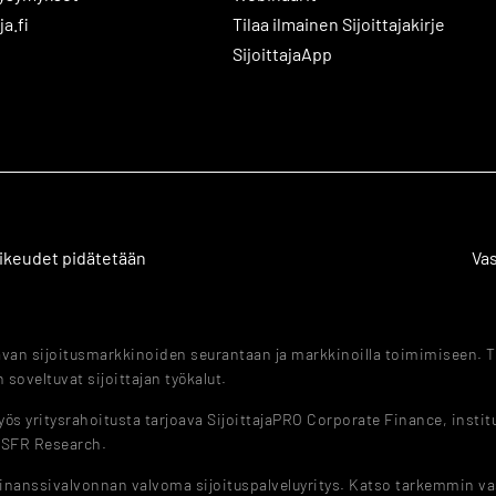
ja.fi
Tilaa ilmainen Sijoittajakirje
SijoittajaApp
 oikeudet pidätetään
Va
tavan sijoitusmarkkinoiden seurantaan ja markkinoilla toimimiseen. T
 soveltuvat sijoittajan työkalut.
s yritysrahoitusta tarjoava SijoittajaPRO Corporate Finance, instituut
a SFR Research.
Finanssivalvonnan valvoma sijoituspalveluyritys. Katso tarkemmin v