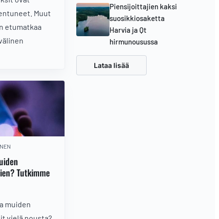
Piensijoittajien kaksi
ventuneet. Muut
suosikkiosaketta
en etumatkaa
Harvia ja Qt
 välinen
hirmunousussa
Lataa lisää
INEN
muiden
sien? Tutkimme
ja muiden
it vielä nousta?