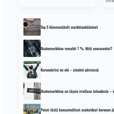
osta
huomioida salkussa. Lue ja katso
videolta, tuore
markkinanäkemyksemme.
Top 5 hämmentävät markkinakäänteet
Osakemarkkina romahti 7 %. Mitä seuraavaksi?
Koronakriisi on ohi – ainakin pörssissä
Osakemarkkina on täysin irrallaan taloudesta – 
Poimi tästä kansainväliset osakeideat koronan j