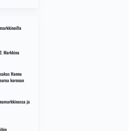
a?
markkinoilla
22. Markkina
aosakas Hannu
euroa koronan
onamarkkinassa ja
uihin