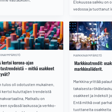
Elokuussa salkku on o
vedossa ja tuottanut 
paremmin. Katsaus lue
Osakesäästötilipalvelu
Sijoittaja.fi:n jäsenille
KINAYMPÄRISTÖ
MARKKINAYMPÄRISTÖ
 kertoi korona-ajan
Markkinatrendit: osak
tustrendeistä – mitkä osakkeet
markkinaliiderit.
tyvät?
Markkina yrittää palau
n tulos oli odotusten mukainen.
takaisesta rökälelasku
ö kertoi kuluttajien trendeistä
osakkeet ja indeksit 
nakvartaalina. Matkailu on
Entä mitkä ovat parhai
leen syvässä laskussa ja verkko-
tuottaneita osakkeit