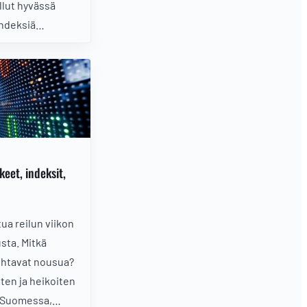
llut hyvässä
indeksiä
ttavissa vain
n tilanneille ja
.
keet, indeksit,
tua reilun viikon
sta. Mitkä
johtavat nousua?
ten ja heikoiten
a Suomessa,