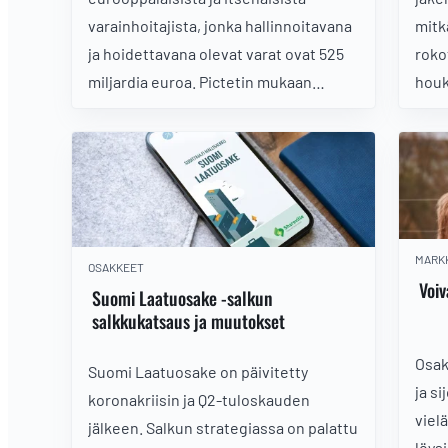
varainhoitajista, jonka hallinnoitavana
mitk
ja hoidettavana olevat varat ovat 525
roko
miljardia euroa. Pictetin mukaan
houk
koronapandemian jälkeinen
sijoitusaika merkitsee suuria
haasteita ja sijoituksia on hajautettava
monipuolisemmin, kuten
vaihtoehtoisiin omaisuusluokkiin.
MARK
OSAKKEET
Voiv
Suomi Laatuosake -salkun
salkkukatsaus ja muutokset
Osak
Suomi Laatuosake on päivitetty
ja si
koronakriisin ja Q2-tuloskauden
viel
jälkeen. Salkun strategiassa on palattu
löys