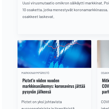
Uusi virusmutaatio omikron säikäytti markkinat. 
10 osaketta, jotka menestyvät koronamarkkinassa,
osakkeet laskevat.
MARKKINAYMPÄRISTÖ
OSAK
Pictet’n viiden vuoden
Mitk
markkinanäkemys: koronavirus jättää
COV
pysyvän jälkensä
parh
Pictet on yksi johtavista
COVI
eurooppalaisista ja itsenäisistä
jake