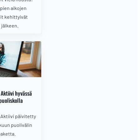
pien aikojen
t kehittyivät
 jälkeen.
Aktiivi hyvässä
puoliskolla
Aktiivi päivitetty
okuun puolivälin
saketta.