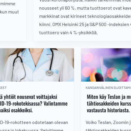
Poimimme
nousseet yli 60 %, mutta tuottoerot ovat ka
 kun muut
markkinat ovat kirineet teknologiaosakkeid
kiinni. OMX Helsinki 25 ja S&P 500 -indeksien
tuottoero vain 4 %-yksikköä.
KEET
KANSAINVÄLINEN SIJOITTAM
ä yhtiöt nousevat voittajaksi
Miten käy Teslan ja 
ID-19-rokotekisassa? Valintamme
tähtiosakkeiden kurs
aiksi osakkeiksi.
vastausta historiasta.
D-19-rokotteen odotetaan olevan
Voiko Teslan, Zoomin 
lussa jo lokakuussa. Selvitimme,
tähtiosakkeiden kurss