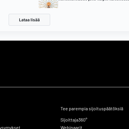
Lataa lisää
Tee parempia sijoituspäätöksiä
Sijoittaja360°
kysymykset
Webinaarit