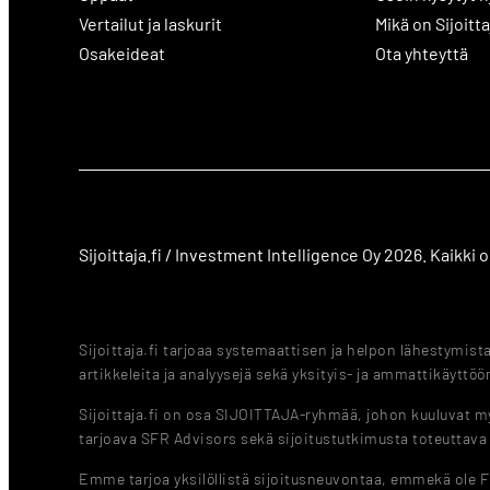
Vertailut ja laskurit
Mikä on Sijoitta
Osakeideat
Ota yhteyttä
Sijoittaja.fi / Investment Intelligence Oy 2026. Kaikki
Sijoittaja.fi tarjoaa systemaattisen ja helpon lähestymis
artikkeleita ja analyysejä sekä yksityis- ja ammattikäyttöön
Sijoittaja.fi on osa SIJOITTAJA-ryhmää, johon kuuluvat myö
tarjoava SFR Advisors sekä sijoitustutkimusta toteuttav
Emme tarjoa yksilöllistä sijoitusneuvontaa, emmekä ole 