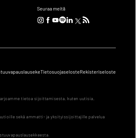
Seuraa meitä
stuuvapauslauseke
Tietosuojaseloste
Rekisteriseloste
arjoamme tietoa sijoittamisesta, kuten uutisia,
ioille sekä ammatti- ja yksityissijoittajille palvelua
astuuvapauslausekkeesta.