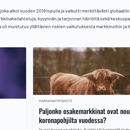
ka alkoi vuoden 2019 lopulla ja vaikutti merkittävästi globaaliin
rkkinaheilahteluja, kysynnän ja tarjonnan häiriöitä sekä keskuspa
ia oli muistutus yllättävien riskien vaikutuksesta markkinoihin ja
MARKKINAYMPÄRISTÖ
Paljonko osakemarkkinat ovat nou
koronapohjilta vuodessa?
Vuosi koronapohjista. Kaikki tärkeimmät inde