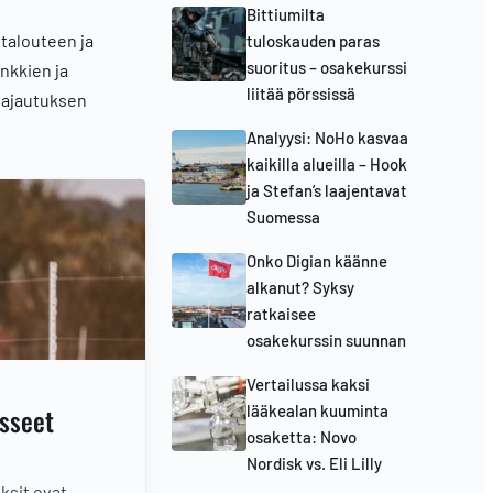
Bittiumilta
 talouteen ja
tuloskauden paras
suoritus – osakekurssi
nkkien ja
liitää pörssissä
 hajautuksen
Analyysi: NoHo kasvaa
kaikilla alueilla – Hook
ja Stefan’s laajentavat
Suomessa
Onko Digian käänne
alkanut? Syksy
ratkaisee
osakekurssin suunnan
Vertailussa kaksi
sseet
lääkealan kuuminta
osaketta: Novo
Nordisk vs. Eli Lilly
ksit ovat