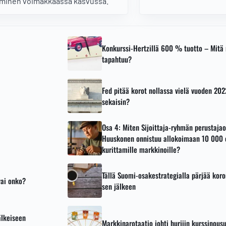
minen voimakkaassa kasvussa.
USA:ssa ja Euroopass
Konkurssi-Hertzillä 600 % tuotto – Mitä 
tapahtuu?
Fed pitää korot nollassa vielä vuoden 20
sekaisin?
Osa 4: Miten Sijoittaja-ryhmän perustaj
Huuskonen onnistuu allokoimaan 10 000 
kurittamille markkinoille?
Tällä Suomi-osakestrategialla pärjää kor
vai onko?
sen jälkeen
älkeiseen
Markkinarotaatio johti hurjiin kurssinous