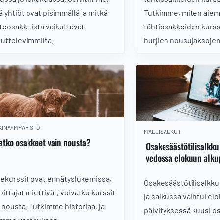
ä yhtiöt ovat pisimmällä ja mitkä
Tutkimme, miten aiem
teosakkeista vaikuttavat
tähtiosakkeiden kurssi
uttelevimmilta.
hurjien nousujaksojen
KINAYMPÄRISTÖ
MALLISALKUT
atko osakkeet vain nousta?
Osakesäästötilisalkku 
vedossa elokuun alku
ekurssit ovat ennätyslukemissa,
Osakesäästötilisalkku 
joittajat miettivät, voivatko kurssit
ja salkussa vaihtui el
ä nousta. Tutkimme historiaa, ja
päivityksessä kuusi o
imme vastauksen.