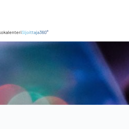
kokalenteri
Sijoittaja360°