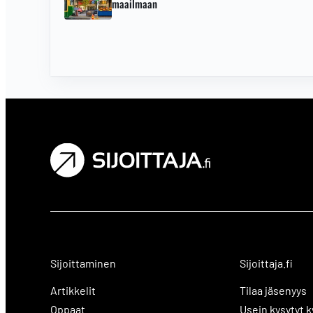
maailmaan
Sijoittaminen
Sijoittaja.fi
Artikkelit
Tilaa jäsenyys
Oppaat
Usein kysytyt 