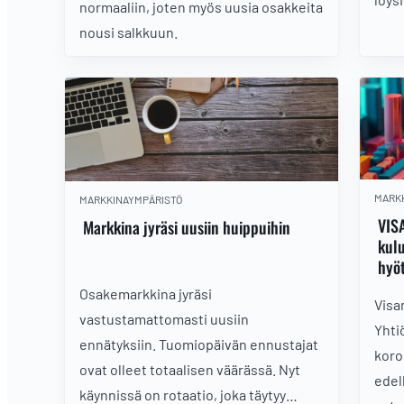
normaaliin, joten myös uusia osakkeita
nousi salkkuun.
MARK
MARKKINAYMPÄRISTÖ
VISA
Markkina jyräsi uusiin huippuihin
kulu
hyö
Osakemarkkina jyräsi
Visa
vastustamattomasti uusiin
Yhti
ennätyksiin. Tuomiopäivän ennustajat
koro
ovat olleet totaalisen väärässä. Nyt
edel
käynnissä on rotaatio, joka täytyy