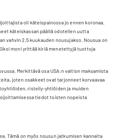
joittajista oli käteispainossa jo ennen koronaa.
neet käteiskassan päällä odotellen uutta
orian vahvin 2,5 kuukauden nousujakso. Nousua on
Siksi moni yrittää kiriä menetettyjä tuottoja
kasvussa. Merkittävä osa USA:n valtion maksamista
ohteita, joten osakkeet ovat tarjonneet korvaavaa
oyhtiöiden, risteily-yhtiöiden ja muiden
 sijoittamisessa tiedot toisten nopeista
happea. Tämä on myös nousun jatkumisen kannalta