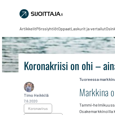
Sijoittaja.fi
Tee
parempia
Artikkelit
Pörssiyhtiöt
Oppaat
Laskurit ja vertailut
Osin
sijoituspäätöksiä
Koronakriisi on ohi – ai
Tuoreessa markkina
Markkina ol
Timo Heikkilä
7.6.2020
Tammi-helmikuussa e
koronavirus
Osakemarkkinoilla 