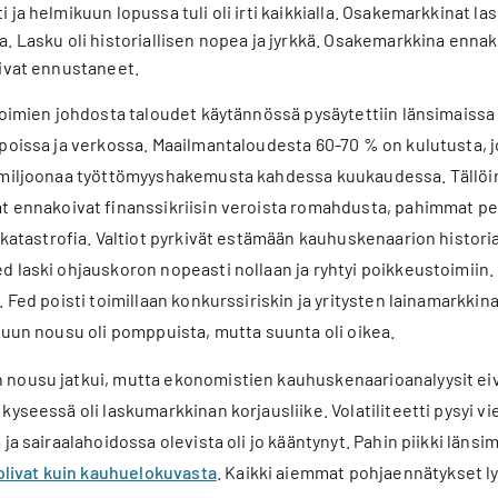
 ja helmikuun lopussa tuli oli irti kaikkialla. Osakemarkkinat l
. Lasku oli historiallisen nopea ja jyrkkä. Osakemarkkina ennak
livat ennustaneet.
toimien johdosta taloudet käytännössä pysäytettiin länsimaissa 
poissa ja verkossa. Maailmantaloudesta 60-70 % on kulutusta, jo
 miljoonaa työttömyyshakemusta kahdessa kuukaudessa. Tällöin 
at ennakoivat finanssikriisin veroista romahdusta, pahimmat pe
skatastrofia. Valtiot pyrkivät estämään kauhuskenaarion historial
 laski ohjauskoron nopeasti nollaan ja ryhtyi poikkeustoimiin. 
. Fed poisti toimillaan konkurssiriskin ja yritysten lainamarkki
kuun nousu oli pomppuista, mutta suunta oli oikea.
nousu jatkui, mutta ekonomistien kauhuskenaarioanalyysit eiv
kyseessä oli laskumarkkinan korjausliike. Volatiliteetti pysyi v
ja sairaalahoidossa olevista oli jo kääntynyt. Pahin piikki länsi
olivat kuin kauhuelokuvasta
. Kaikki aiemmat pohjaennätykset ly