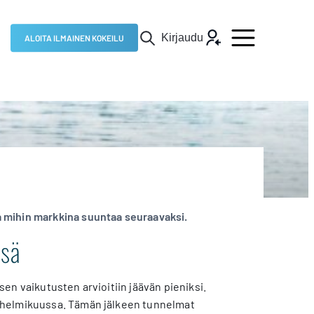
Kirjaudu
ALOITA ILMAINEN KOKEILU
 mihin markkina suuntaa seuraavaksi.
ssä
en vaikutusten arvioitiin jäävän pieniksi.
 helmikuussa. Tämän jälkeen tunnelmat