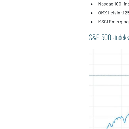
Nasdaq 100 -inde
OMX Helsinki 25
MSCI Emerging 
S&P 500 -indeksi 