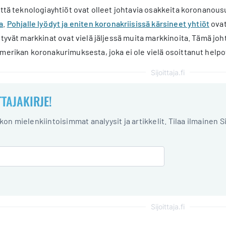
että teknologiayhtiöt ovat olleet johtavia osakkeita koronanous
a
.
Pohjalle lyödyt ja eniten koronakriisissä kärsineet yhtiöt
ovat
ttyvät markkinat ovat vielä jäljessä muita markkinoita. Tämä joht
Amerikan koronakurimuksesta, joka ei ole vielä osoittanut help
Sijoittaja.fi
TTAJAKIRJE!
iikon mielenkiintoisimmat analyysit ja artikkelit. Tilaa ilmainen S
Sijoittaja.fi