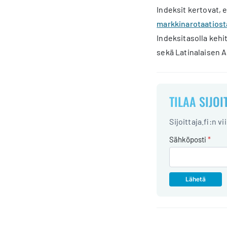
Indeksit kertovat, 
markkinarotaatiost
Indeksitasolla kehi
sekä Latinalaisen 
TILAA SIJOI
Sijoittaja.fi:n v
Sähköposti
*