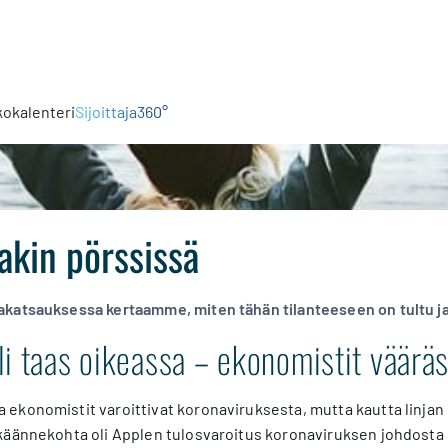
kokalenteri
Sijoittaja360°
nakin pörssissä
katsauksessa kertaamme, miten tähän tilanteeseen on tultu ja
i taas oikeassa – ekonomistit väärä
konomistit varoittivat koronaviruksesta, mutta kautta linjan s
käännekohta oli Applen tulosvaroitus koronaviruksen johdosta