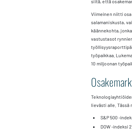
siitä, että osakema
Viimeinen niitti os
salamaniskusta, vai
käännekohta, jonka 
vastustasot rynnien
työllisyysraporttip
työpaikkaa. Lukema o
10 miljoonan työpai
Osakemarkk
Teknologiayhtiöide
lievästi alle. Täss
S&P 500 -indeks
DOW -indeksi 27