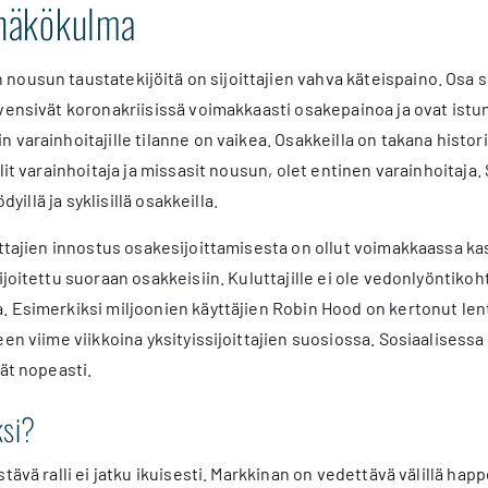
 näkökulma
ousun taustatekijöitä on sijoittajien vahva käteispaino. Osa si
evensivät koronakriisissä voimakkaasti osakepainoa ja ovat istu
 varainhoitajille tilanne on vaikea. Osakkeilla on takana hist
lit varainhoitaja ja missasit nousun, olet entinen varainhoitaja. 
ödyillä ja syklisillä osakkeilla.
oittajien innostus osakesijoittamisesta on ollut voimakkaassa 
sijoitettu suoraan osakkeisiin. Kuluttajille ei ole vedonlyöntik
 Esimerkiksi miljoonien käyttäjien Robin Hood on kertonut lent
een viime viikkoina yksityissijoittajien suosiossa. Sosiaalisessa
vät nopeasti.
ksi?
stävä ralli ei jatku ikuisesti. Markkinan on vedettävä välillä 