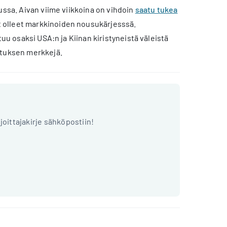
ussa. Aivan viime viikkoina on vihdoin
saatu tukea
 olleet markkinoiden nousukärjesssä.
uu osaksi USA:n ja Kiinan kiristyneistä väleistä
otuksen merkkejä.
ijoittajakirje sähköpostiin!