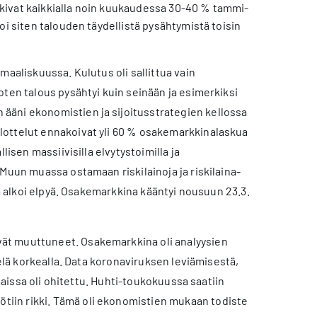
askivat kaikkialla noin kuukaudessa 30-40 % tammi-
oi siten talouden täydellistä pysähtymistä toisin
maaliskuussa. Kulutus oli sallittua vain
ten talous pysähtyi kuin seinään ja esimerkiksi
ääni ekonomistien ja sijoitusstrategien kellossa
lottelut ennakoivat yli 60 % osakemarkkinalaskua
lisen massiivisilla elvytystoimilla ja
Muun muassa ostamaan riskilainoja ja riskilaina-
na alkoi elpyä. Osakemarkkina kääntyi nousuun 23.3.
ät muuttuneet. Osakemarkkina oli analyysien
ielä korkealla. Data koronaviruksen leviämisestä,
maissa oli ohitettu. Huhti-toukokuussa saatiin
ötiin rikki. Tämä oli ekonomistien mukaan todiste