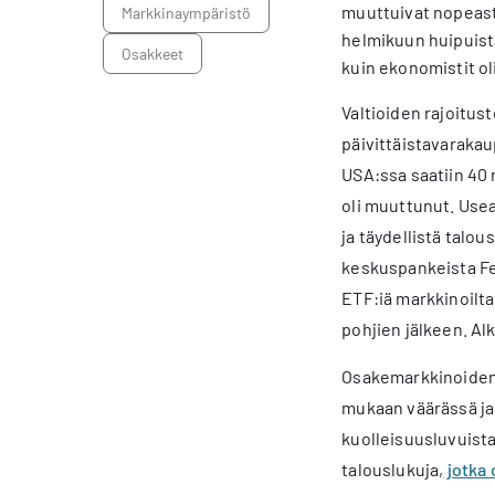
muuttuivat nopeasti
markkinaympäristö
helmikuun huipuista
osakkeet
kuin ekonomistit o
Valtioiden rajoitus
päivittäistavarakau
USA:ssa saatiin 40
oli muuttunut. Use
ja täydellistä talou
keskuspankeista Fed
ETF:iä markkinoilta
pohjien jälkeen. Al
Osakemarkkinoiden 
mukaan väärässä ja 
kuolleisuusluvuista 
talouslukuja,
jotka 