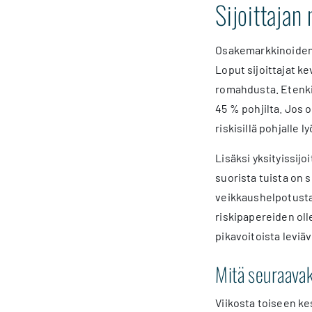
Sijoittajan
Osakemarkkinoiden n
Loput sijoittajat k
romahdusta. Etenkin
45 % pohjilta. Jos o
riskisillä pohjalle ly
Lisäksi yksityissij
suorista tuista on 
veikkaushelpotusta.
riskipapereiden oll
pikavoitoista leviä
Mitä seuraava
Viikosta toiseen ke