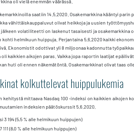
rkkina oli vielä enemmän väärässä.
akemarkkinoilla saatiin 14.5.2020. Osakemarkkina kääntyi parin 
kka vähittäiskauppaluvut olivat heikkoja ja uusien työttömyys
jälkeen volatiliteetti on laskenut tasaisesti ja osakemarkkina 
 kohti helmikuun huippuja. Perjantaina 5.6.2020 kaikki ekonomis
äivä. Ekonomistit odottivat yli 8 miljoonaa kadonnutta työpaikka
li kaikkien aikojen paras. Vaikka jopa raportin laatijat epäilivä
kan huti oli ennen näkemätöntä. Osakemarkkinat olivat taas oll
inat kolkuttelevat huippulukemia
n kehitystä mittaava Nasdaq 100 -indeksi on kaikkien aikojen 
ä muutamien indeksien päätöskurssit 5.6.2020.
i 3 194 (5,5 % alle helmikuun huippujen)
 111 (8,0 % alle helmikuun huippujen)