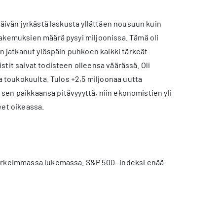
päivän jyrkästä laskusta yllättäen nousuun kuin
hakemuksien määrä pysyi miljoonissa. Tämä oli
on jatkanut ylöspäin puhkoen kaikki tärkeät
tit saivat todisteen olleensa väärässä. Oli
a toukokuulta. Tulos +2,5 miljoonaa uutta
t sen paikkaansa pitävyyyttä, niin ekonomistien yli
eet oikeassa.
korkeimmassa lukemassa. S&P 500 -indeksi enää