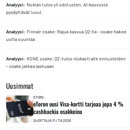
analyysi:
Nokian tulos yli odotusten. AI-kasvusta
pysäyttävät luvut.
analyysi:
Finnair osake: Rajua kasvua Q2:lla – osake hakee
uutta suuntaa
analyysi:
KONE osake: Q2-tulos niukasti alle ennusteiden
– osake jatkaa laskuaan
Uusimmat
ETORO
eToron uusi Visa-kortti tarjoaa jopa 4 %
cashbackia osakkeina
SIJOITTAJA.FI
/
7.8.2026