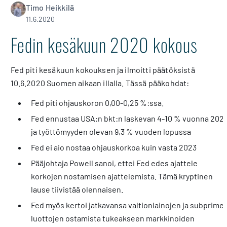
Timo Heikkilä
11.6.2020
Fedin kesäkuun 2020 kokous
Fed piti kesäkuun kokouksen ja ilmoitti päätöksistä
10.6.2020 Suomen aikaan illalla. Tässä pääkohdat:
Fed piti ohjauskoron 0,00-0,25 %:ssa.
Fed ennustaa USA:n bkt:n laskevan 4-10 % vuonna 202
ja työttömyyden olevan 9,3 % vuoden lopussa
Fed ei aio nostaa ohjauskorkoa kuin vasta 2023
Pääjohtaja Powell sanoi, ettei Fed edes ajattele
korkojen nostamisen ajattelemista. Tämä kryptinen
lause tiivistää olennaisen.
Fed myös kertoi jatkavansa valtionlainojen ja subprime-
luottojen ostamista tukeakseen markkinoiden