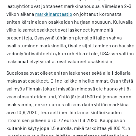
laatuyhtiöt ovat johtaneet markkinanousua. Viimeisen 2-3
viikon aikana
markkinarotaatio
on johtanut koronasta
eniten kärsineiden osakkeiden hurjaan nousuun. Kuluvalla
viikolla samat osakkeet ovat laskeneet kymmeniä
prosentteja. Osasyynä tähän on piensijoittajien vahva
osallistuminen markkinoilla. Osalle sijoittaminen on hauska
vedonlyöntivaihtoehto, kun urheilua ei ole. USA:ssa valtion
maksamat elvytysrahat ovat valuneet osakkeisiin.
Suosiossa ovat olleet eniten laskeneet sekä alle 1 dollaria
maksavat osakkeet. Eli ne kaikkein heikoimmat. Osan tästä
sai myös Finnair, joka ei missään nimessä ole huono yhtiö,
vaan olosuhteiden uhri. Yhtiö järjesti 500 miljoonan euron
osakeannin, jonka suuruus oli sama kuin yhtiön markkina-
arvo 10.6.2020. Teoreettinen hinta merkintäoikeuden
irtoamisen jälkeen oli 0,72 euroa 11.6.2020. Kauppaa on
kuitenkin käyty jopa 1,5 eurolla, mikä tarkoittaa yli 100 %:n
kurssinousua eiliseen. Mitään uutta tietoa yhtiöstä ei ole