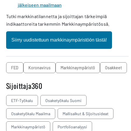
jälkeiseen maailmaan
Tutki markkinatilannetta ja sijoittajan tärkeimpiä
indikaattoreita tarkemmin Markkinaympäristössä.
Siirry uudistettuun markkinaympäristöön tästä!
FED
koronavirus
markkinaympäristö
osakkeet
Sijoittaja360
ETF-Työkalu
Osaketyökalu Suomi
Osaketyökalu Maailma
Mallisalkut & Sijoitusideat
Markkinaympäristö
Portfolioanalyysi