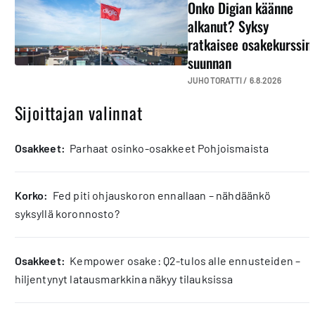
Onko Digian käänne
alkanut? Syksy
ratkaisee osakekurssin
suunnan
JUHO TORATTI /
6.8.2026
Sijoittajan valinnat
osakkeet:
Parhaat osinko-osakkeet Pohjoismaista
korko:
Fed piti ohjauskoron ennallaan – nähdäänkö
syksyllä koronnosto?
osakkeet:
Kempower osake: Q2-tulos alle ennusteiden –
hiljentynyt latausmarkkina näkyy tilauksissa