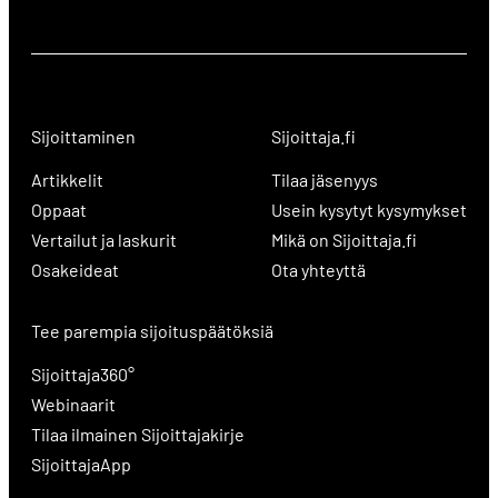
Sijoittaminen
Sijoittaja.fi
Artikkelit
Tilaa jäsenyys
Oppaat
Usein kysytyt kysymykset
Vertailut ja laskurit
Mikä on Sijoittaja.fi
Osakeideat
Ota yhteyttä
Tee parempia sijoituspäätöksiä
Sijoittaja360°
Webinaarit
Tilaa ilmainen Sijoittajakirje
SijoittajaApp