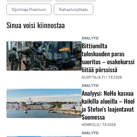
Sijoittaja Premium
Rahastotyökalu
Sinua voisi kiinnostaa
ANALYYSI
Bittiumilta
tuloskauden paras
suoritus – osakekurssi
liitää pörssissä
SIJOITTAJA.FI /
7.8.2026
ANALYYSI
Analyysi: NoHo kasvaa
kaikilla alueilla – Hook
ja Stefan’s laajentavat
Suomessa
HENRI ELO /
7.8.2026
ANALYYSI