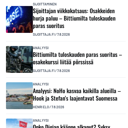
SIJOITTAMINEN
Sijoittajan viikkokatsaus: Osakkeiden
hurja paluu – Bittiumilta tuloskauden
paras suoritus
SIJOITTAJA.FI
/
7.8.2026
ANALYYSI
Bittiumilta tuloskauden paras suoritus –
osakekurssi liitää pörssissä
SIJOITTAJA.FI
/
7.8.2026
ANALYYSI
Analyysi: NoHo kasvaa kaikilla alueilla –
Hook ja Stefan’s laajentavat Suomessa
HENRI ELO
/
7.8.2026
ANALYYSI
Onko Digian käänne alkanut? Syksy