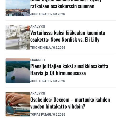
ratkaisee osakekurssin suunnan
JUHO TORATTI
/
6.8.2026
ANALYYSI
Vertailussa kaksi lääkealan kuuminta
osaketta: Novo Nordisk vs. Eli Lilly
TIMO HEIKKILÄ
/
6.8.2026
OSAKKEET
Piensijoittajien kaksi suosikkiosaketta
Harvia ja Qt hirmunousussa
JUHO TORATTI
/
6.8.2026
ANALYYSI
Osakeidea: Dexcom – murtuuko kahden
vuoden hintakatto vihdoin?
TOPIAS PÄTÄRI
/
6.8.2026