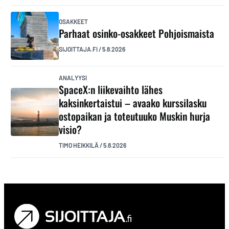
OSAKKEET
Parhaat osinko-osakkeet Pohjoismaista
SIJOITTAJA.FI
/
5.8.2026
ANALYYSI
SpaceX:n liikevaihto lähes
kaksinkertaistui – avaako kurssilasku
ostopaikan ja toteutuuko Muskin hurja
visio?
TIMO HEIKKILÄ
/
5.8.2026