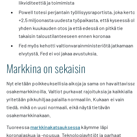
likviditeettiä ja toimimista
Powell totesi perjantain työllisyysraportista, joka kertoi
+2,5 miljoonasta uudesta työpaikasta, että kyseessä oli
yhden kuukauden otos ja että edessä on pitkä tie
takaisin taloustilanteeseen ennen koronaa
Fed myös kehotti valtionvarainministeriötä jatkamaan
elvytystä. Fed ei voi jakaa avustuksia.
Markkina on sekaisin
Nyt eletään poikkeuksellisia aikoja ja sama on havaittavissa
osakemarkkinoilla. Valtiot purkavat rajoituksia ja kaikkialla
yritetään pikkuhiljaa palailla normaaliin. Kukaan ei vain
tiedä, mikä on uusi normaali, eikä näytä tietävän
osakemarkkinakaan.
Tuoreessa
markkinakatsauksessa
käymme läpi
koronalaskua ja -nousua. Teknologiayhtiöt ja parhaat