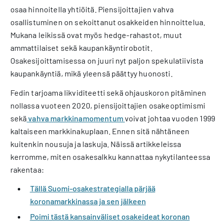
osaa hinnoitella yhtiöitä. Piensijoittajien vahva
osallistuminen on sekoittanut osakkeiden hinnoittelua.
Mukana leikissä ovat myös hedge-rahastot, muut
ammattilaiset sekä kaupankäyntirobotit.
Osakesijoittamisessa on juuri nyt paljon spekulatiivista
kaupankäyntiä, mikä yleensä päättyy huonosti.
Fedin tarjoama likviditeetti sekä ohjauskoron pitäminen
nollassa vuoteen 2020, piensijoittajien osakeoptimismi
sekä
vahva markkinamomentum
voivat johtaa vuoden 1999
kaltaiseen markkinakuplaan. Ennen sitä nähtäneen
kuitenkin nousuja ja laskuja. Näissä artikkeleissa
kerromme, miten osakesalkku kannattaa nykytilanteessa
rakentaa:
Tällä Suomi-osakestrategialla pärjää
koronamarkkinassa ja sen jälkeen
Poimi tästä kansainväliset osakeideat koronan