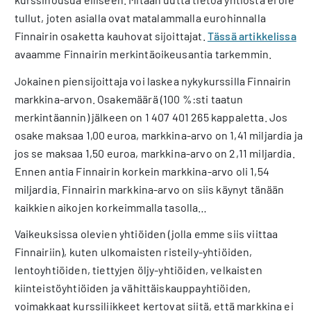
tullut, joten asialla ovat matalammalla eurohinnalla
Finnairin osaketta kauhovat sijoittajat.
Tässä artikkelissa
avaamme Finnairin merkintäoikeusantia tarkemmin.
Jokainen piensijoittaja voi laskea nykykurssilla Finnairin
markkina-arvon. Osakemäärä (100 %:sti taatun
merkintäannin) jälkeen on 1 407 401 265 kappaletta. Jos
osake maksaa 1,00 euroa, markkina-arvo on 1,41 miljardia ja
jos se maksaa 1,50 euroa, markkina-arvo on 2,11 miljardia.
Ennen antia Finnairin korkein markkina-arvo oli 1,54
miljardia. Finnairin markkina-arvo on siis käynyt tänään
kaikkien aikojen korkeimmalla tasolla…
Vaikeuksissa olevien yhtiöiden (jolla emme siis viittaa
Finnairiin), kuten ulkomaisten risteily-yhtiöiden,
lentoyhtiöiden, tiettyjen öljy-yhtiöiden, velkaisten
kiinteistöyhtiöiden ja vähittäiskauppayhtiöiden,
voimakkaat kurssiliikkeet kertovat siitä, että markkina ei