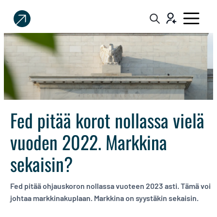
Sijoittaja.fi
Tee
parempia
sijoituspäätöksiä
Fed pitää korot nollassa vielä
vuoden 2022. Markkina
sekaisin?
Fed pitää ohjauskoron nollassa vuoteen 2023 asti. Tämä voi
johtaa markkinakuplaan. Markkina on syystäkin sekaisin.