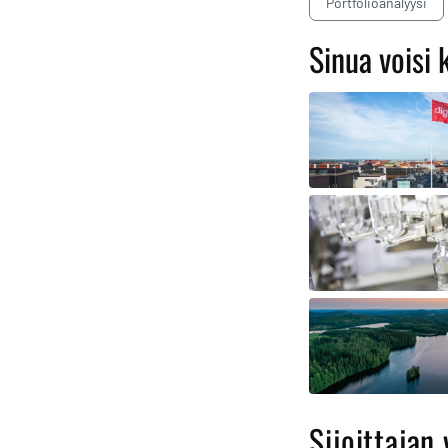
Portfolioanalyysi
Sinua voisi 
Sijoittajan 