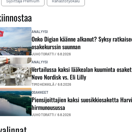
Sijoittaja Premium
Rahastotyökalu
kiinnostaa
ANALYYSI
Onko Digian käänne alkanut? Syksy ratkaise
osakekurssin suunnan
JUHO TORATTI /
6.8.2026
ANALYYSI
Vertailussa kaksi lääkealan kuuminta osaket
Novo Nordisk vs. Eli Lilly
TIMO HEIKKILÄ /
6.8.2026
OSAKKEET
Piensijoittajien kaksi suosikkiosaketta Harvi
hirmunousussa
JUHO TORATTI /
6.8.2026
valinnat