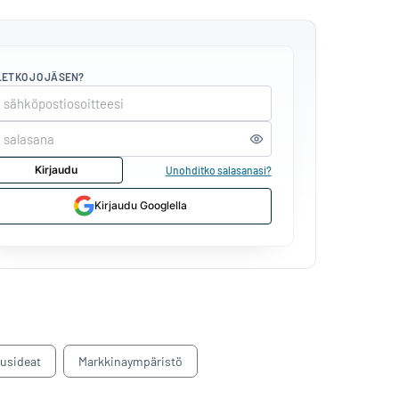
LETKO JO JÄSEN?
Kirjaudu
Unohditko salasanasi?
Kirjaudu Googlella
tusideat
Markkinaympäristö