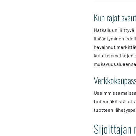
Kun rajat avau
Matkailuun liiittyvä
lisääntyminen edelly
havainnut merkittäv
kuluttajamatkojen e
mukavuusalueensa 
Verkkokaupassa
Useimmissa maissa V
todennäköistä, että
tuotteen lähetyspa
Sijoittajan