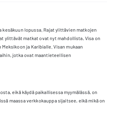
ana kesäkuun lopussa. Rajat ylittävien matkojen
jat ylittävät matkat ovat nyt mahdollista, Visa on
n Meksikoon ja Karibialle. Visan mukaan
ihin, jotka ovat maantieteellisen
osta, eikä käydä paikallisessa myymälässä, on
 missä maassa verkkokauppa sijaitsee, eikä mikä on