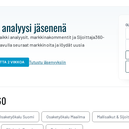
 analyysi jäsenenä
O
aikki analyysit, markkinakommentit ja Sijoittaja360-
 avulla seuraat markkinoita ja löydät uusia
Tutustu jäsenyyksiin
TTA 2 VIIKKOA
60
Osaketyökalu Suomi
Osaketyökalu Maailma
Mallisalkut & Sijoi