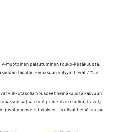
asi V-muotoinen palautuminen touko-kesäkuussa.
lukauden tasolle. Heinäkuun volyymit ovat 7 %:n
 ovat viikkotasolla nousseet heinäkuussa kasvuun.
komaksuissa (card not present, excluding travel),
nt) ovat nousseet tasaisesti ja olivat heinäkuussa