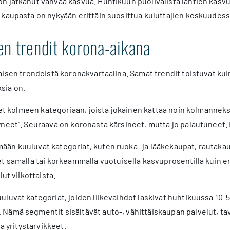
 jatkanut vahvaa kasvua. Huhtikuun puolivälistä lähtien kasvuv
 kaupasta on nykyään erittäin suosittua kuluttajien keskuudess
en trendit korona-aikana
misen trendeistä koronakvartaalina. Samat trendit toistuvat ku
sia on.
ykset kolmeen kategoriaan, joista jokainen kattaa noin kolman
neet”. Seuraava on koronasta kärsineet, mutta jo palautuneet.
än kuuluvat kategoriat, kuten ruoka- ja lääkekaupat, rautakau
t samalla tai korkeammalla vuotuisella kasvuprosentilla kuin e
lut viikottaista.
luvat kategoriat, joiden liikevaihdot laskivat huhtikuussa 10-
Nämä segmentit sisältävät auto-, vähittäiskaupan palvelut, tav
ja yritystarvikkeet.