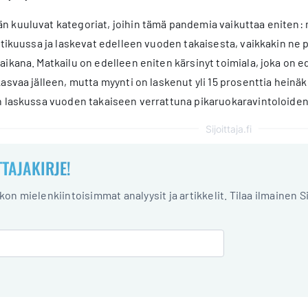
kuuluvat kategoriat, joihin tämä pandemia vaikuttaa eniten: ma
htikuussa ja laskevat edelleen vuoden takaisesta, vaikkakin ne 
ikana. Matkailu on edelleen eniten kärsinyt toimiala, joka on 
asvaa jälleen, mutta myynti on laskenut yli 15 prosenttia hein
n laskussa vuoden takaiseen verrattuna pikaruokaravintoloiden
Sijoittaja.fi
TTAJAKIRJE!
iikon mielenkiintoisimmat analyysit ja artikkelit. Tilaa ilmainen S