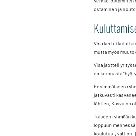
Verkko-ostaminen on
ostaminen ja nouto
Kuluttamis
Visa kertoi kulutta
mutta myös muutok
Visa jaotteli yrit
on koronasta ”hyöty
Ensimmäiseen ryhmä
jatkuvasti kasvanee
lähtien. Kasvu on ol
Toiseen ryhmään kuu
loppuun mennessä. 
koulutus-, valtion- 