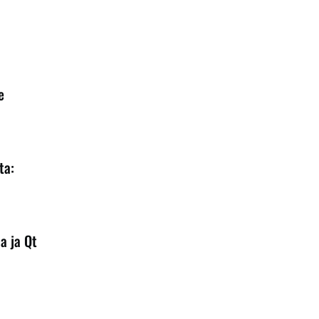
e
ta:
a ja Qt