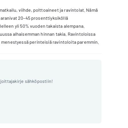
tkailu, viihde, polttoaineet ja ravintolat. Nämä
paranivat 20–45 prosenttiyksiköllä
edelleen yli 50% vuoden takaista alempana.
äkuussa alhaisemman hinnan takia. Ravintoloissa
 menestyessä perinteisiä ravintoloita paremmin.
ijoittajakirje sähköpostiin!