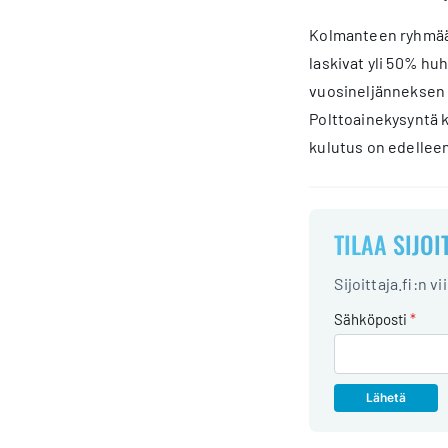
Kolmanteen ryhmään 
laskivat yli 50% hu
vuosineljänneksen a
Polttoainekysyntä k
kulutus on edellee
TILAA SIJOI
Sijoittaja.fi:n v
Sähköposti
*