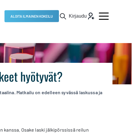
Kirjaudu
ALOITA ILMAINEN KOKEILU
kkeet hyötyvät?
taalina. Matkailu on edelleen syvässä laskussa ja
en kanssa. Osake laski jälkipörssissä reilun