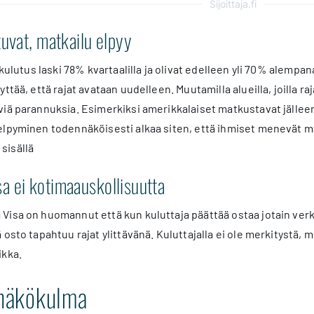
Sijoittaja.fi
tuvat, matkailu elpyy
 kulutus laski 78% kvartaalilla ja olivat edelleen yli 70% alemp
ttää, että rajat avataan uudelleen. Muutamilla alueilla, joilla ra
iä parannuksia. Esimerkiksi amerikkalaiset matkustavat jällee
lpyminen todennäköisesti alkaa siten, että ihmiset menevät ma
sisällä
 ei kotimaauskollisuutta
isa on huomannut että kun kuluttaja päättää ostaa jotain verk
 osto tapahtuu rajat ylittävänä. Kuluttajalla ei ole merkitystä,
ikka.
 näkökulma