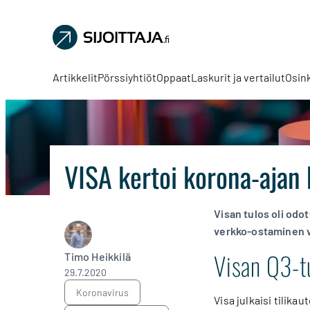
Sijoittaja.fi
Tee
parempia
Artikkelit
Pörssiyhtiöt
Oppaat
Laskurit ja vertailut
Osin
sijoituspäätöksiä
VISA kertoi korona-ajan
Visan tulos oli odo
verkko-ostaminen 
Visan Q3-t
Timo Heikkilä
29.7.2020
koronavirus
Visa julkaisi tilika