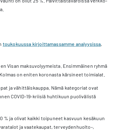
auhti on ollut 25 %. Päivittäistavaroissa verkko-
a.
in
toukokuussa kirjoittamassamme analyysissa
,
neksen Visan maksuvolyymeista. Ensimmäinen ryhmä
 Kolmas on eniten koronasta kärsineet toimialat.
pat ja vähittäiskauppa. Nämä kategoriat ovat
nnen COVID-19-kriisiä huhtikuun puolivälistä
50 % ja olivat kaikki toipuneet kasvuun kesäkuun
aratalot ja vaatekaupat, terveydenhuolto-,