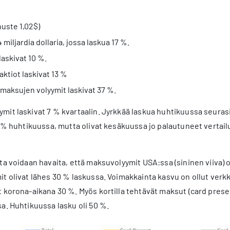
nuste 1,02$)
 miljardia dollaria, jossa laskua 17 %.
askivat 10 %.
aktiot laskivat 13 %
n maksujen volyymit laskivat 37 %.
mit laskivat 7 % kvartaalin. Jyrkkää laskua huhtikuussa seur
8 % huhtikuussa, mutta olivat kesäkuussa jo palautuneet vertai
ta voidaan havaita, että maksuvolyymit USA:ssa (sininen viiva)
t olivat lähes 30 % laskussa. Voimakkainta kasvu on ollut verk
 korona-aikana 30 %. Myös kortilla tehtävät maksut (card prese
a. Huhtikuussa lasku oli 50 %.