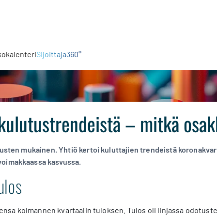
kokalenteri
Sijoittaja360°
 kulutustrendeistä – mitkä osa
tusten mukainen. Yhtiö kertoi kuluttajien trendeistä koronakvar
voimakkaassa kasvussa.
ulos
utensa kolmannen kvartaalin tuloksen. Tulos oli linjassa odotust