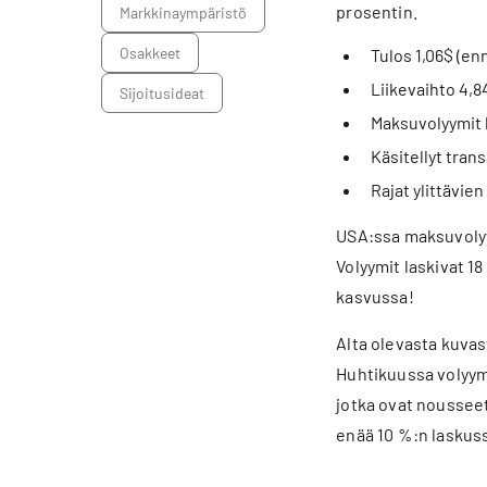
prosentin.
markkinaympäristö
osakkeet
Tulos 1,06$ (en
Liikevaihto 4,84
sijoitusideat
Maksuvolyymit l
Käsitellyt trans
Rajat ylittävie
USA:ssa maksuvolyy
Volyymit laskivat 1
kasvussa!
Alta olevasta kuvas
Huhtikuussa volyymi
jotka ovat nousseet
enää 10 %:n laskuss