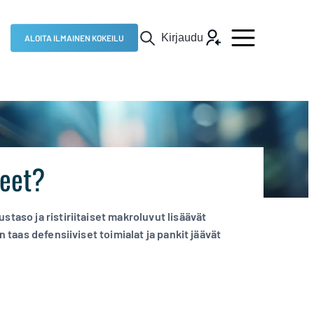
Kirjaudu
ALOITA ILMAINEN KOKEILU
keet?
taso ja ristiriitaiset makroluvut lisäävät
 taas defensiiviset toimialat ja pankit jäävät