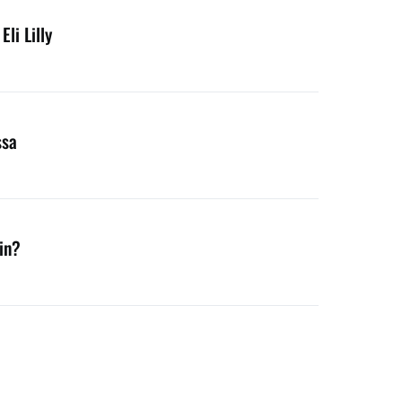
li Lilly
ssa
in?