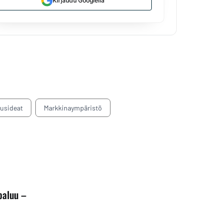
Kirjaudu Googlella
tusideat
Markkinaympäristö
paluu –