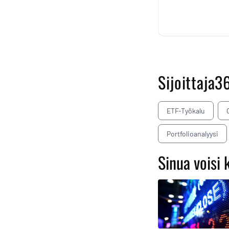
Sijoittaja3
ETF-Työkalu
Portfolioanalyysi
Sinua voisi 