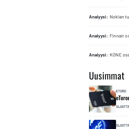
analyysi:
Nokian tu
analyysi:
Finnair o
analyysi:
KONE osak
Uusimmat
ETORO
eToro
SIJOITT
SIJOIT