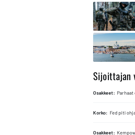
Sijoittajan 
osakkeet:
Parhaat
korko:
Fed piti oh
osakkeet:
Kempower