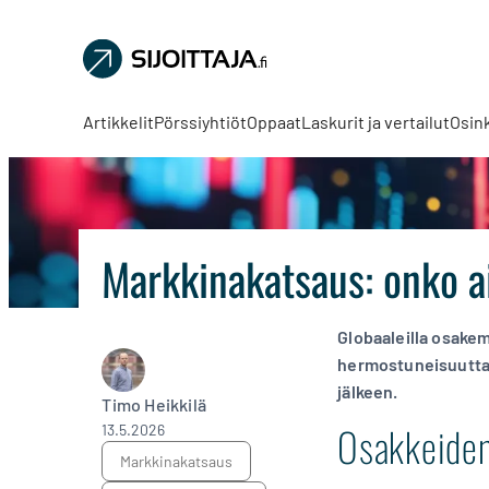
Sijoittaja.fi
Tee
parempia
Artikkelit
Pörssiyhtiöt
Oppaat
Laskurit ja vertailut
Osin
sijoituspäätöksiä
Markkinakatsaus: onko a
Globaaleilla osakem
hermostuneisuutta. S
jälkeen.
Timo Heikkilä
Osakkeiden
13.5.2026
markkinakatsaus