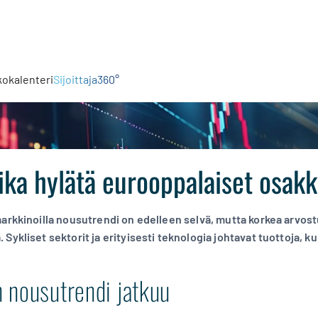
kokalenteri
Sijoittaja360°
ika hylätä eurooppalaiset osak
arkkinoilla nousutrendi on edelleen selvä, mutta korkea arvostus
ykliset sektorit ja erityisesti teknologia johtavat tuottoja, kun
 nousutrendi jatkuu