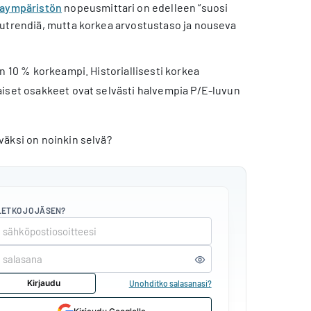
inaympäristön
nopeusmittari on edelleen “suosi
sutrendiä, mutta korkea arvostustaso ja nouseva
n 10 % korkeampi. Historiallisesti korkea
aiset osakkeet ovat selvästi halvempia P/E-luvun
väksi on noinkin selvä?
LETKO JO JÄSEN?
Kirjaudu
Unohditko salasanasi?