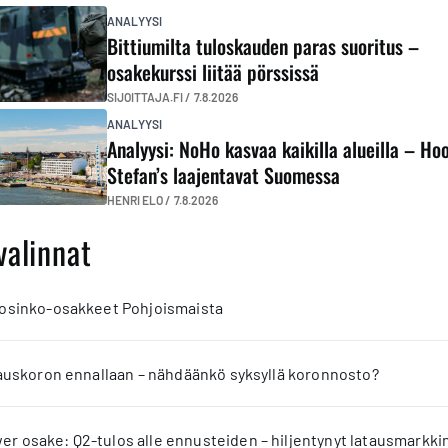
ANALYYSI
Bittiumilta tuloskauden paras suoritus –
osakekurssi liitää pörssissä
SIJOITTAJA.FI /
7.8.2026
ANALYYSI
Analyysi: NoHo kasvaa kaikilla alueilla – Ho
Stefan’s laajentavat Suomessa
HENRI ELO /
7.8.2026
valinnat
 osinko-osakkeet Pohjoismaista
jauskoron ennallaan – nähdäänkö syksyllä koronnosto?
 osake: Q2-tulos alle ennusteiden – hiljentynyt latausmarkkin