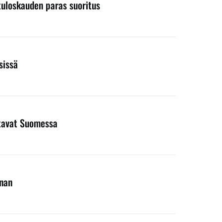
 tuloskauden paras suoritus
sissä
entavat Suomessa
nnan