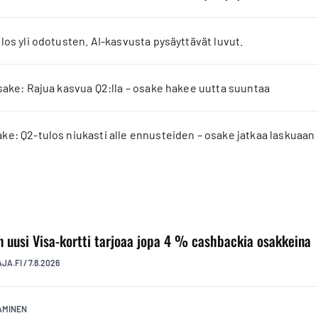
los yli odotusten. AI-kasvusta pysäyttävät luvut.
sake: Rajua kasvua Q2:lla – osake hakee uutta suuntaa
e: Q2-tulos niukasti alle ennusteiden – osake jatkaa laskuaan
n uusi Visa-kortti tarjoaa jopa 4 % cashbackia osakkeina
AJA.FI
/
7.8.2026
TAMINEN