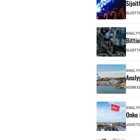
Sijoi
SIJOITT
ANALYY
Bitti
SIJOITT
ANALYY
Analy
HENRI E
ANALYY
Onko 
JUHO T