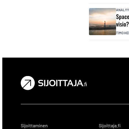
ANALYY
Space
visio
TIMO HE
Sijoittaminen
Sijoittaja.fi