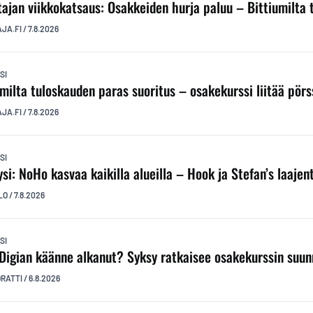
ttajan viikkokatsaus: Osakkeiden hurja paluu – Bittiumilta
AJA.FI
/
7.8.2026
SI
umilta tuloskauden paras suoritus – osakekurssi liitää pörs
AJA.FI
/
7.8.2026
SI
ysi: NoHo kasvaa kaikilla alueilla – Hook ja Stefan’s laaj
LO
/
7.8.2026
SI
Digian käänne alkanut? Syksy ratkaisee osakekurssin suu
ORATTI
/
6.8.2026