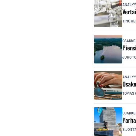
ANALYY
Verta
TIMO HE
OSAKKE
Piens
JUHO T
ANALYY
Osake
TOPIAS 
OSAKKE
Parha
SIJOITT