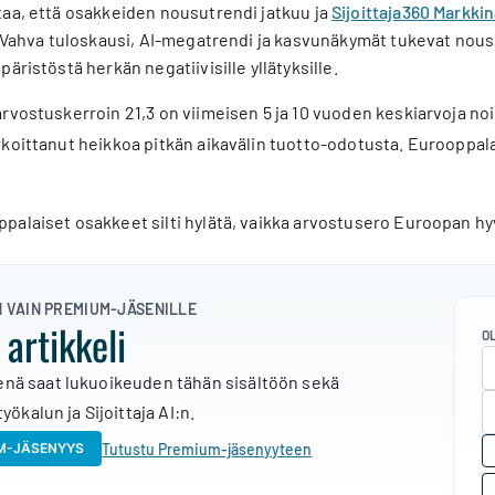
taa, että osakkeiden nousutrendi jatkuu ja
Sijoittaja360 Markk
a. Vahva tuloskausi, AI-megatrendi ja kasvunäkymät tukevat nou
päristöstä herkän negatiivisille yllätyksille.
rvostuskerroin 21,3 on viimeisen 5 ja 10 vuoden keskiarvoja noi
koittanut heikkoa pitkän aikavälin tuotto-odotusta. Eurooppal
alaiset osakkeet silti hylätä, vaikka arvostusero Euroopan hy
N VAIN PREMIUM-JÄSENILLE
 artikkeli
O
nä saat lukuoikeuden tähän sisältöön sekä
yökalun ja Sijoittaja AI:n.
Tutustu Premium-jäsenyyteen
UM-JÄSENYYS