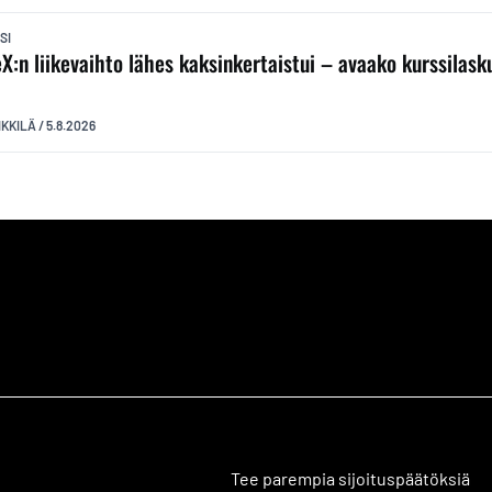
SI
X:n liikevaihto lähes kaksinkertaistui – avaako kurssilas
?
IKKILÄ
/
5.8.2026
Tee parempia sijoituspäätöksiä