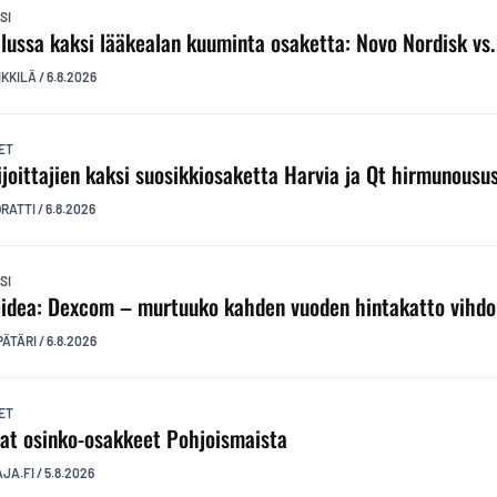
SI
ilussa kaksi lääkealan kuuminta osaketta: Novo Nordisk vs. E
IKKILÄ
/
6.8.2026
ET
ijoittajien kaksi suosikkiosaketta Harvia ja Qt hirmunousu
ORATTI
/
6.8.2026
SI
idea: Dexcom – murtuuko kahden vuoden hintakatto vihdo
PÄTÄRI
/
6.8.2026
ET
at osinko-osakkeet Pohjoismaista
AJA.FI
/
5.8.2026