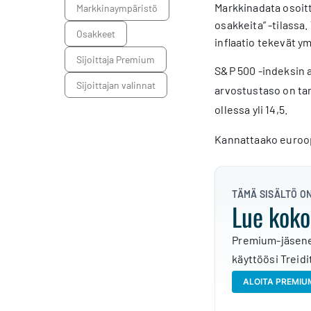
Markkinadata osoit
markkinaympäristö
osakkeita” -tilass
osakkeet
inflaatio tekevät ym
Sijoittaja Premium
S&P 500 -indeksin a
sijoittajan valinnat
arvostustaso on tar
ollessa yli 14,5.
Kannattaako euroopp
TÄMÄ SISÄLTÖ O
Lue koko
Premium-jäsene
käyttöösi Treidit
ALOITA PREMI