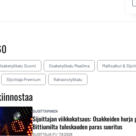
60
Osaketyökalu Suomi
Osaketyökalu Maailma
Mallisalkut & Sijoi
Sijoittaja Premium
Rahastotyökalu
kiinnostaa
SIJOITTAMINEN
Sijoittajan viikkokatsaus: Osakkeiden hurja 
Bittiumilta tuloskauden paras suoritus
SIJOITTAJA.FI /
7.8.2026