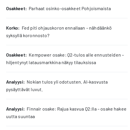
osakkeet:
Parhaat osinko-osakkeet Pohjoismaista
korko:
Fed piti ohjauskoron ennallaan – nähdäänkö
syksyllä koronnosto?
osakkeet:
Kempower osake: Q2-tulos alle ennusteiden –
hiljentynyt latausmarkkina näkyy tilauksissa
analyysi:
Nokian tulos yli odotusten. AI-kasvusta
pysäyttävät luvut.
analyysi:
Finnair osake: Rajua kasvua Q2:lla – osake hakee
uutta suuntaa