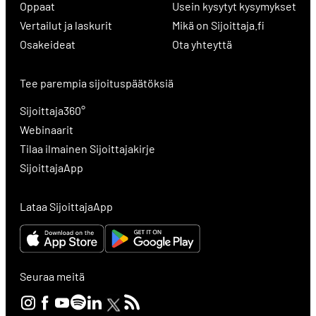
Oppaat
Usein kysytyt kysymykset
Vertailut ja laskurit
Mikä on Sijoittaja.fi
Osakeideat
Ota yhteyttä
Tee parempia sijoituspäätöksiä
Sijoittaja360°
Webinaarit
Tilaa ilmainen Sijoittajakirje
SijoittajaApp
Lataa SijoittajaApp
Seuraa meitä