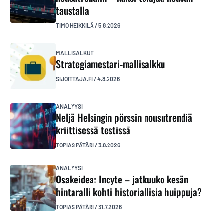
taustalla
TIMO HEIKKILÄ
/
5.8.2026
MALLISALKUT
Strategiamestari-mallisalkku
SIJOITTAJA.FI
/
4.8.2026
ANALYYSI
Neljä Helsingin pörssin nousutrendiä
kriittisessä testissä
TOPIAS PÄTÄRI
/
3.8.2026
ANALYYSI
Osakeidea: Incyte – jatkuuko kesän
hintaralli kohti historiallisia huippuja?
TOPIAS PÄTÄRI
/
31.7.2026