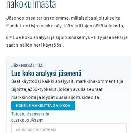
näkökulmasta
Jäsenosiossa tarkastelemme, millaiselta sijoitukselta
Mandatum Oyj:n osake näyttää sijoittajan näkökulmasta.
👉 Lue koko analyysi ja sijoitusnäkemys – liity jäseneksi ja
saat sisällön heti käyttöösi.
JÄSENSISÄLTÖÄ
Lue koko analyysi jäsenenä
Saat käyttöösi kaikki analyysit, markkinakommentit ja
Sijoittaja360-työkalut, joiden avulla seuraat
markkinoita ja löydät uusia sijoitusideoita.
KOKEILE MAKSUTTA 2 VIIKKOA
Tutustu jäsenyyksiin
OLETKO JO JÄSEN?