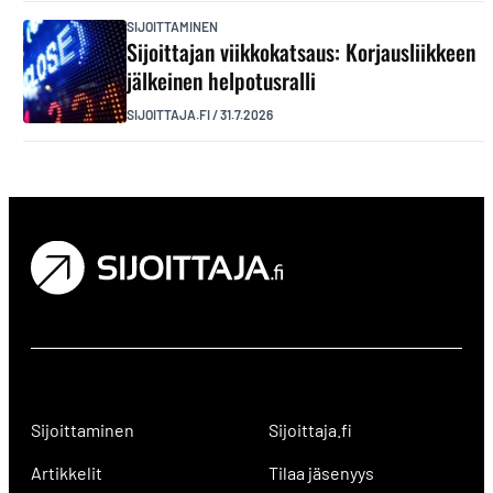
SIJOITTAMINEN
Sijoittajan viikkokatsaus: Korjausliikkeen
jälkeinen helpotusralli
SIJOITTAJA.FI
/
31.7.2026
Sijoittaminen
Sijoittaja.fi
Artikkelit
Tilaa jäsenyys