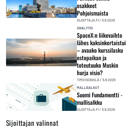
osakkeet
Pohjoismaista
SIJOITTAJA.FI /
5.8.2026
ANALYYSI
SpaceX:n liikevaihto
lähes kaksinkertaistui
– avaako kurssilasku
ostopaikan ja
toteutuuko Muskin
hurja visio?
TIMO HEIKKILÄ /
5.8.2026
MALLISALKUT
Suomi Fundamentti -
mallisalkku
SIJOITTAJA.FI /
5.8.2026
Sijoittajan valinnat