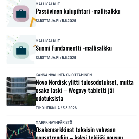
MALLISALKUT
Passiivinen kulupihtari -mallisalkku
SIJOITTAJA.FI
/
5.8.2026
MALLISALKUT
Suomi Fundamentti -mallisalkku
SIJOITTAJA.FI
/
5.8.2026
KANSAINVÄLINEN SIJOITTAMINEN
Novo Nordisk ylitti tulosodotukset, mutta
osake laski – Wegovy-tabletti jäi
odotuksista
TIMO HEIKKILÄ
/
5.8.2026
MARKKINAYMPÄRISTÖ
Osakemarkkinat takaisin vahvaan
nousutrendiin – kaksi tekijää nousun