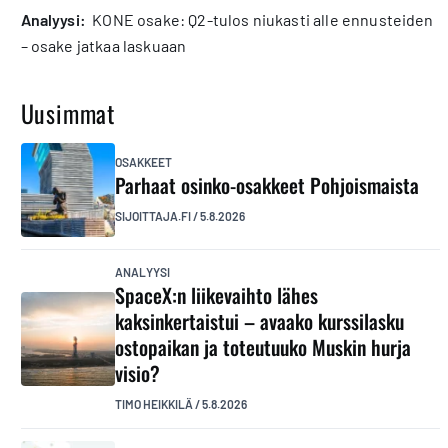
analyysi:
KONE osake: Q2-tulos niukasti alle ennusteiden
– osake jatkaa laskuaan
Uusimmat
OSAKKEET
Parhaat osinko-osakkeet Pohjoismaista
SIJOITTAJA.FI
/
5.8.2026
ANALYYSI
SpaceX:n liikevaihto lähes
kaksinkertaistui – avaako kurssilasku
ostopaikan ja toteutuuko Muskin hurja
visio?
TIMO HEIKKILÄ
/
5.8.2026