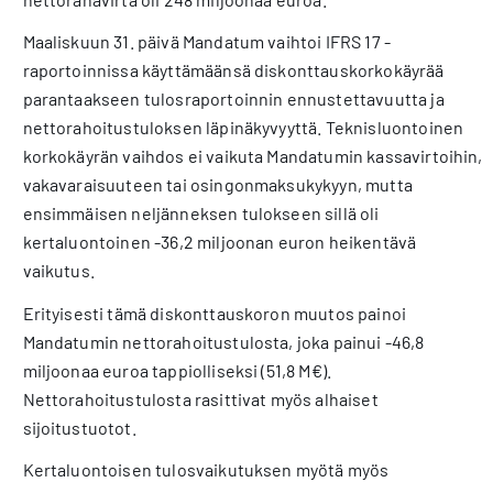
Maaliskuun 31. päivä Mandatum vaihtoi IFRS 17 -
raportoinnissa käyttämäänsä diskonttauskorkokäyrää
parantaakseen tulosraportoinnin ennustettavuutta ja
nettorahoitustuloksen läpinäkyvyyttä. Teknisluontoinen
korkokäyrän vaihdos ei vaikuta Mandatumin kassavirtoihin,
vakavaraisuuteen tai osingonmaksukykyyn, mutta
ensimmäisen neljänneksen tulokseen sillä oli
kertaluontoinen -36,2 miljoonan euron heikentävä
vaikutus.
Erityisesti tämä diskonttauskoron muutos painoi
Mandatumin nettorahoitustulosta, joka painui -46,8
miljoonaa euroa tappiolliseksi (51,8 M€).
Nettorahoitustulosta rasittivat myös alhaiset
sijoitustuotot.
Kertaluontoisen tulosvaikutuksen myötä myös