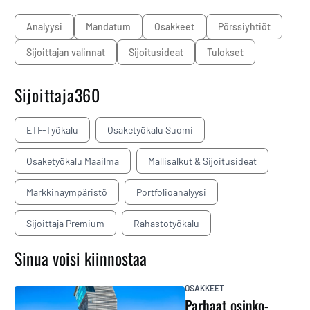
analyysi
Mandatum
osakkeet
pörssiyhtiöt
sijoittajan valinnat
sijoitusideat
tulokset
Sijoittaja360
ETF-Työkalu
Osaketyökalu Suomi
Osaketyökalu Maailma
Mallisalkut & Sijoitusideat
Markkinaympäristö
Portfolioanalyysi
Sijoittaja Premium
Rahastotyökalu
Sinua voisi kiinnostaa
OSAKKEET
Parhaat osinko-