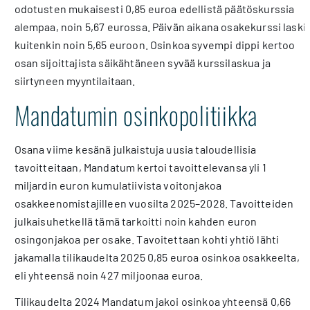
odotusten mukaisesti 0,85 euroa edellistä päätöskurssia
alempaa, noin 5,67 eurossa. Päivän aikana osakekurssi laski
kuitenkin noin 5,65 euroon. Osinkoa syvempi dippi kertoo
osan sijoittajista säikähtäneen syvää kurssilaskua ja
siirtyneen myyntilaitaan.
Mandatumin osinkopolitiikka
Osana viime kesänä julkaistuja uusia taloudellisia
tavoitteitaan, Mandatum kertoi tavoittelevansa yli 1
miljardin euron kumulatiivista voitonjakoa
osakkeenomistajilleen vuosilta 2025–2028. Tavoitteiden
julkaisuhetkellä tämä tarkoitti noin kahden euron
osingonjakoa per osake. Tavoitettaan kohti yhtiö lähti
jakamalla tilikaudelta 2025 0,85 euroa osinkoa osakkeelta,
eli yhteensä noin 427 miljoonaa euroa.
Tilikaudelta 2024 Mandatum jakoi osinkoa yhteensä 0,66