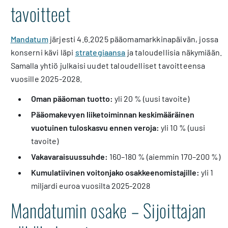
tavoitteet
Mandatum
järjesti 4.6.2025 pääomamarkkinapäivän, jossa
konserni kävi läpi
strategiaansa
ja taloudellisia näkymiään.
Samalla yhtiö julkaisi uudet taloudelliset tavoitteensa
vuosille 2025-2028.
Oman pääoman tuotto:
yli 20 % (uusi tavoite)
Pääomakevyen liiketoiminnan keskimääräinen
vuotuinen tuloskasvu ennen veroja:
yli 10 % (uusi
tavoite)
Vakavaraisuussuhde:
160–180 % (aiemmin 170–200 %)
Kumulatiivinen voitonjako osakkeenomistajille:
yli 1
miljardi euroa vuosilta 2025-2028
Mandatumin osake – Sijoittajan