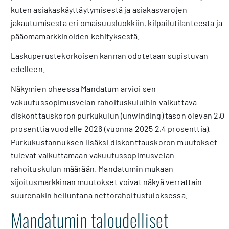
kuten asiakaskäyttäytymisestä ja asiakasvarojen
jakautumisesta eri omaisuusluokkiin, kilpailutilanteesta ja
pääomamarkkinoiden kehityksestä.
Laskuperustekorkoisen kannan odotetaan supistuvan
edelleen.
Näkymien oheessa Mandatum arvioi sen
vakuutussopimusvelan rahoituskuluihin vaikuttava
diskonttauskoron purkukulun (unwinding) tason olevan 2,0
prosenttia vuodelle 2026 (vuonna 2025 2,4 prosenttia).
Purkukustannuksen lisäksi diskonttauskoron muutokset
tulevat vaikuttamaan vakuutussopimusvelan
rahoituskulun määrään. Mandatumin mukaan
sijoitusmarkkinan muutokset voivat näkyä verrattain
suurenakin heiluntana nettorahoitustuloksessa.
Mandatumin taloudelliset