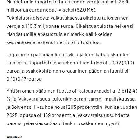
Mandatumin raportoitu tulos ennen veroja putosi -25,9
miljoonaa euroa negatiiviseksi (62,0 M€).
Teknisluontoisesta vaikutuksesta oikaistu tulos ennen
veroja oli 10,3 miljoonaa euroa. Oikaistua tulosta heikensi
Mandatumille epäsuotuisien markkinaliikkeiden
seurauksena laskenut nettorahoitustulos.
Orgaaninen pääoman luonti ylitti jälleen katsauskauden
tuloksen. Raportoitu osakekohtainen tulos oli -0,02 (0,10)
euroa ja osakekohtainen orgaaninen pääoman luonti oli
0,10 (0,17) euroa.
Yhtiön oman pääoman tuotto oli katsauskaudella -3,5 (12,4)
%:ia. Vakavaraisuus kuitenkin parani tammi-maaliskuussa,
ja Solvenssi II -suhde nousi 203 prosenttiin, kun se vuoden
2025 lopussa oli 169 prosenttia. Vakavaraisuussuhdetta
paransi pääasiassa Saxo Bankin osakkeiden myynti.