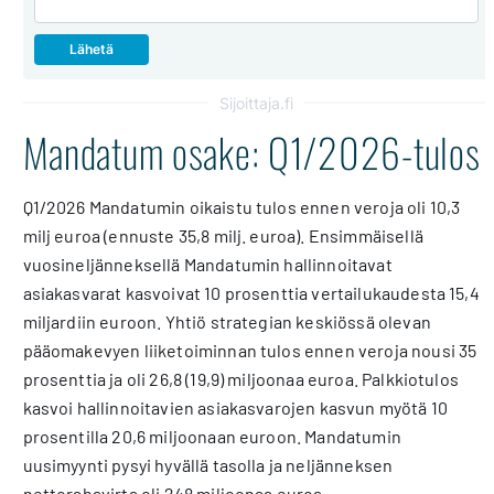
Sijoittaja.fi
Mandatum osake: Q1/2026-tulos
Q1/2026 Mandatumin oikaistu tulos ennen veroja oli 10,3
milj euroa (ennuste 35,8 milj. euroa). Ensimmäisellä
vuosineljänneksellä Mandatumin hallinnoitavat
asiakasvarat kasvoivat 10 prosenttia vertailukaudesta 15,4
miljardiin euroon. Yhtiö strategian keskiössä olevan
pääomakevyen liiketoiminnan tulos ennen veroja nousi 35
prosenttia ja oli 26,8 (19,9) miljoonaa euroa. Palkkiotulos
kasvoi hallinnoitavien asiakasvarojen kasvun myötä 10
prosentilla 20,6 miljoonaan euroon. Mandatumin
uusimyynti pysyi hyvällä tasolla ja neljänneksen
nettorahavirta oli 248 miljoonaa euroa.