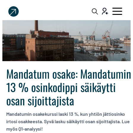
Sijoittaja.fi
Tee
parempia
sijoituspäätöksiä
Mandatum osake: Mandatumin
13 % osinkodippi säikäytti
osan sijoittajista
Mandatumin osakekurssi laski 13 %, kun yhtiön jättiosinko
irtosi osakkeesta. Syvä lasku säikäytti osan sijoittajista. Lue
myös Q1-analyysi!