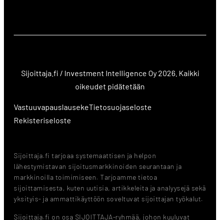
Sijoittaja.fi / Investment Intelligence Oy 2026. Kaikki
oikeudet pidätetään
Vastuuvapauslauseke
Tietosuojaseloste
Rekisteriseloste
Sijoittaja.fi tarjoaa systemaattisen ja helpon
lähestymistavan sijoitusmarkkinoiden seurantaan ja
markkinoilla toimimiseen. Tarjoamme tietoa
sijoittamisesta, kuten uutisia, artikkeleita ja analyysejä sekä
yksityis- ja ammattikäyttöön soveltuvat sijoittajan työkalut.
Sijoittaja.fi on osa SIJOITTAJA-ryhmää, johon kuuluvat