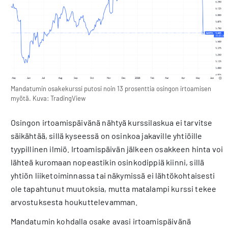
Mandatumin osakekurssi putosi noin 13 prosenttia osingon irtoamisen
myötä. Kuva: TradingView
Osingon irtoamispäivänä nähtyä kurssilaskua ei tarvitse
säikähtää, sillä kyseessä on osinkoa jakaville yhtiöille
tyypillinen ilmiö. Irtoamispäivän jälkeen osakkeen hinta voi
lähteä kuromaan nopeastikin osinkodippiä kiinni, sillä
yhtiön liiketoiminnassa tai näkymissä ei lähtökohtaisesti
ole tapahtunut muutoksia, mutta matalampi kurssi tekee
arvostuksesta houkuttelevamman.
Mandatumin kohdalla osake avasi irtoamispäivänä