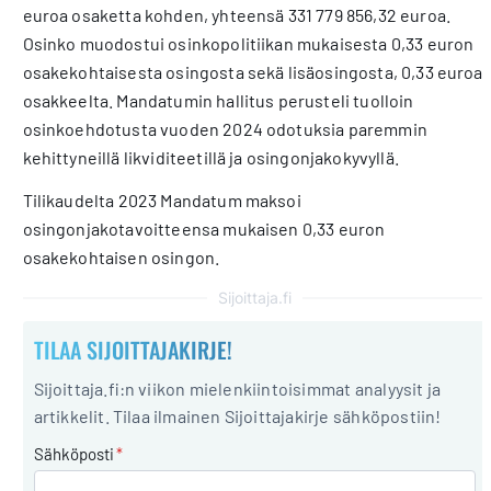
euroa osaketta kohden, yhteensä 331 779 856,32 euroa.
Osinko muodostui osinkopolitiikan mukaisesta 0,33 euron
osakekohtaisesta osingosta sekä lisäosingosta, 0,33 euroa
osakkeelta. Mandatumin hallitus perusteli tuolloin
osinkoehdotusta vuoden 2024 odotuksia paremmin
kehittyneillä likviditeetillä ja osingonjakokyvyllä.
Tilikaudelta 2023 Mandatum maksoi
osingonjakotavoitteensa mukaisen 0,33 euron
osakekohtaisen osingon.
Sijoittaja.fi
TILAA SIJOITTAJAKIRJE!
Sijoittaja.fi:n viikon mielenkiintoisimmat analyysit ja
artikkelit. Tilaa ilmainen Sijoittajakirje sähköpostiin!
Sähköposti
*