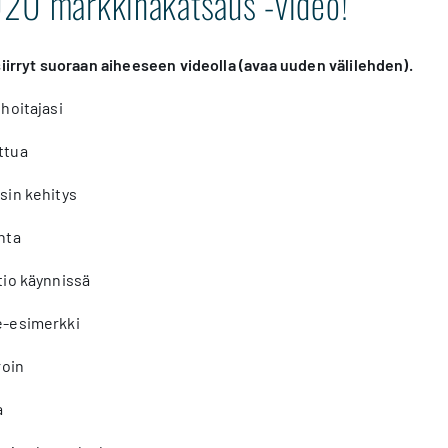
20 markkinakatsaus -video!
siirryt suoraan aiheeseen videolla (avaa uuden välilehden).
hoitajasi
ttua
in kehitys
nta
io käynnissä
-esimerkki
roin
a