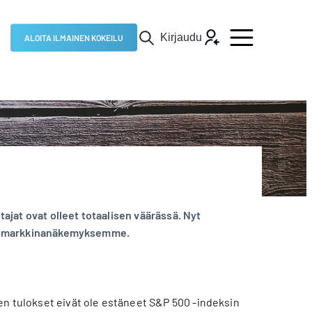
Kirjaudu
ALOITA ILMAINEN KOKEILU
jat ovat olleet totaalisen väärässä. Nyt
uore markkinanäkemyksemme.
en tulokset eivät ole estäneet S&P 500 -indeksin