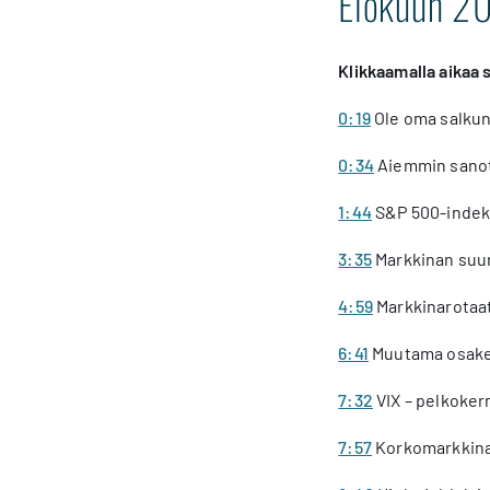
Elokuun 20
Klikkaamalla aikaa 
0:19
Ole oma salkun
0:34
Aiemmin sano
1:44
S&P 500-indeks
3:35
Markkinan suu
4:59
Markkinarotaat
6:41
Muutama osake
7:32
VIX – pelkoker
7:57
Korkomarkkin