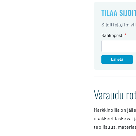
TILAA SIJOI
Sijoittaja.fi:n v
Sähköposti
*
Varaudu rot
Markkinoilla on jäl
osakkeet laskevat j
teollisuus, materiaa