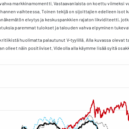
 vahva markkinamomentti. Vastaavanlaista on koettu viimeksi vu
hannen vaihteessa. Toinen tekijä on sijoittajien edelleen isot kä
näkemätön elvytys ja keskuspankkien rajaton likviditeetti, jo
otuksia paremmat tulokset ja talouden vahva elpyminen tukevat
ritiikistä huolimatta palautunut V-tyylillä. Alla kuvassa olevat
n olleet näin positiiviset. Videolla alla käymme lisää syitä osa