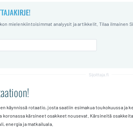
TTAJAKIRJE!
iikon mielenkiintoisimmat analyysit ja artikkelit. Tilaa ilmainen S
Sijoittaja.fi
aatioon!
leen käynnissä rotaatio, josta saatiin esimakua toukokuussa ja k
a koronassa kärsineet osakkeet nousevat. Kärsineitä osakkeita 
li, energia ja matkailuala.