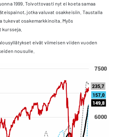
onna 1999. Toivottovasti nyt ei koeta samaa
teispainot, jotka valuvat osakkeisiin. Taustalla
tka tukevat osakemarkkinoita. Myös
 kursseja.
 talousyllätykset eivät viimeisen viiden vuoden
kkeiden nousulle.