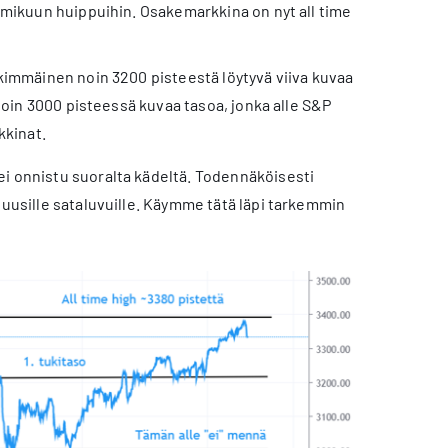
elmikuun huippuihin. Osakemarkkina on nyt all time
skimmäinen noin 3200 pisteestä löytyvä viiva kuvaa
 noin 3000 pisteessä kuvaa tasoa, jonka alle S&P
kkinat.
ei onnistu suoralta kädeltä. Todennäköisesti
 uusille sataluvuille. Käymme tätä läpi tarkemmin