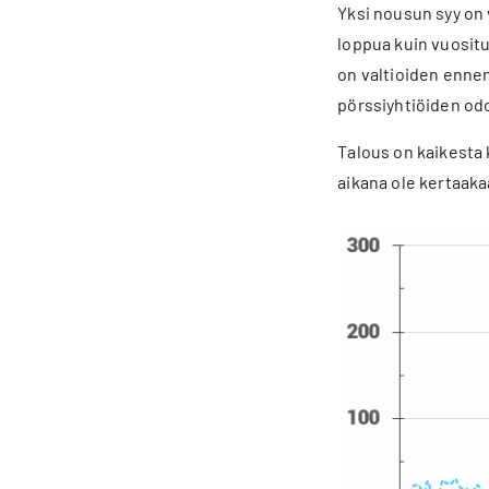
Yksi nousun syy on
loppua kuin vuositu
on valtioiden ennen
pörssiyhtiöiden od
Talous on kaikesta k
aikana ole kertaakaa