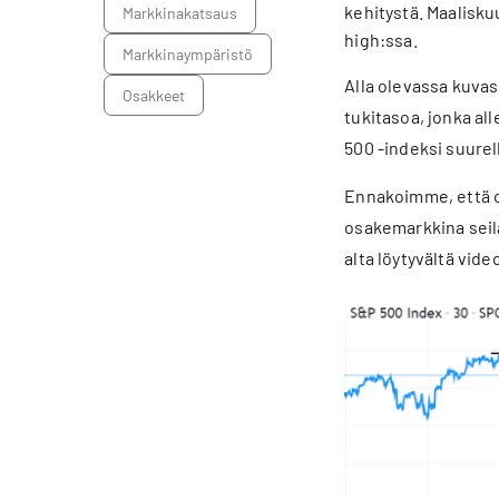
kehitystä. Maalisku
markkinakatsaus
high:ssa.
markkinaympäristö
Alla olevassa kuvas
osakkeet
tukitasoa, jonka al
500 -indeksi suurel
Ennakoimme, että os
osakemarkkina seila
alta löytyvältä video