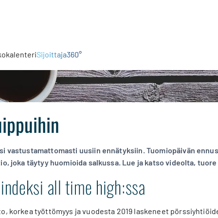
kokalenteri
Sijoittaja360°
uippuihin
i vastustamattomasti uusiin ennätyksiin. Tuomiopäivän ennusta
tio, joka täytyy huomioida salkussa. Lue ja katso videolta, t
ndeksi all time high:ssa
o, korkea työttömyys ja vuodesta 2019 laskeneet pörssiyhtiöid