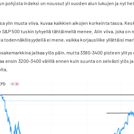
un pohjista indeksi on noussut yli vuoden alun lukujen ja nyt h
sa ylin musta viiva, kuvaa kaikkien aikojen korkeinta tasoa. Ke
le S&P 500 tuskin lyhyellä tähtäimellä menee. Alin viiva, joka on
la todennäköisyydellä ei mene, vaikka korjausliike yllättäisi mar
akemarkkina jatkaa ylös päin, mutta 3380-3400 pisteen ylitys 
a ensin 3200-3400 välillä ennen kuin suunta on selvästi ylös ja
lta.