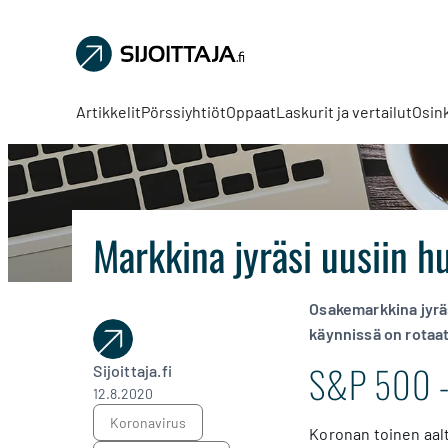
Sijoittaja.fi
Tee
parempia
Artikkelit
Pörssiyhtiöt
Oppaat
Laskurit ja vertailut
Osin
sijoituspäätöksiä
Markkina jyräsi uusiin h
Osakemarkkina jyräs
käynnissä on rotaa
S&P 500 -i
Sijoittaja.fi
12.8.2020
koronavirus
Koronan toinen aalt