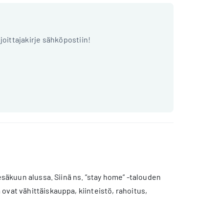
ijoittajakirje sähköpostiin!
esäkuun alussa. Siinä ns. ”stay home” -talouden
ovat vähittäiskauppa, kiinteistö, rahoitus,