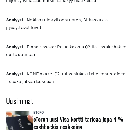
hiljentynyt latausmarkkina näkyy tilauksissa
analyysi:
Nokian tulos yli odotusten. AI-kasvusta
pysäyttävät luvut.
analyysi:
Finnair osake: Rajua kasvua Q2:lla – osake hakee
uutta suuntaa
analyysi:
KONE osake: Q2-tulos niukasti alle ennusteiden
– osake jatkaa laskuaan
Uusimmat
ETORO
eToron uusi Visa-kortti tarjoaa jopa 4 %
cashbackia osakkeina