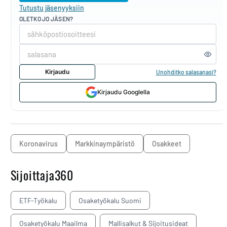
Tutustu jäsenyyksiin
OLETKO JO JÄSEN?
Kirjaudu
Unohditko salasanasi?
Kirjaudu Googlella
koronavirus
markkinaympäristö
osakkeet
Sijoittaja360
ETF-Työkalu
Osaketyökalu Suomi
Osaketyökalu Maailma
Mallisalkut & Sijoitusideat