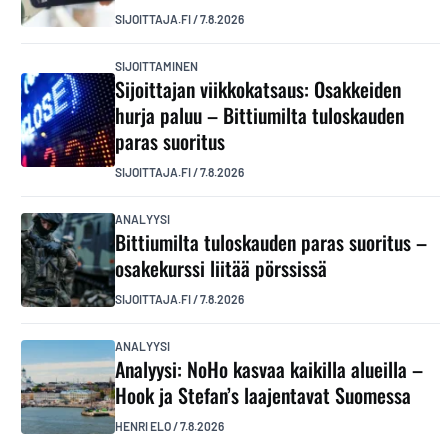
SIJOITTAJA.FI
/
7.8.2026
SIJOITTAMINEN
Sijoittajan viikkokatsaus: Osakkeiden
hurja paluu – Bittiumilta tuloskauden
paras suoritus
SIJOITTAJA.FI
/
7.8.2026
ANALYYSI
Bittiumilta tuloskauden paras suoritus –
osakekurssi liitää pörssissä
SIJOITTAJA.FI
/
7.8.2026
ANALYYSI
Analyysi: NoHo kasvaa kaikilla alueilla –
Hook ja Stefan’s laajentavat Suomessa
HENRI ELO
/
7.8.2026