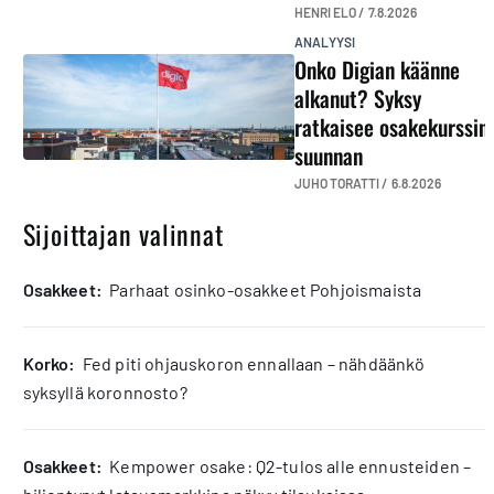
HENRI ELO /
7.8.2026
ANALYYSI
Onko Digian käänne
alkanut? Syksy
ratkaisee osakekurssin
suunnan
JUHO TORATTI /
6.8.2026
Sijoittajan valinnat
osakkeet:
Parhaat osinko-osakkeet Pohjoismaista
korko:
Fed piti ohjauskoron ennallaan – nähdäänkö
syksyllä koronnosto?
osakkeet:
Kempower osake: Q2-tulos alle ennusteiden –