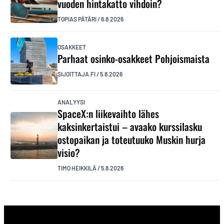
vuoden hintakatto vihdoin?
TOPIAS PÄTÄRI
/
6.8.2026
OSAKKEET
Parhaat osinko-osakkeet Pohjoismaista
SIJOITTAJA.FI
/
5.8.2026
ANALYYSI
SpaceX:n liikevaihto lähes
kaksinkertaistui – avaako kurssilasku
ostopaikan ja toteutuuko Muskin hurja
visio?
TIMO HEIKKILÄ
/
5.8.2026