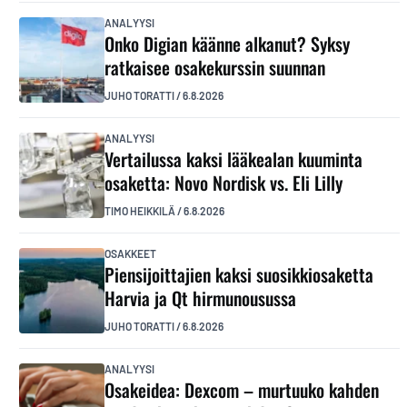
ANALYYSI
Onko Digian käänne alkanut? Syksy
ratkaisee osakekurssin suunnan
JUHO TORATTI
/
6.8.2026
ANALYYSI
Vertailussa kaksi lääkealan kuuminta
osaketta: Novo Nordisk vs. Eli Lilly
TIMO HEIKKILÄ
/
6.8.2026
OSAKKEET
Piensijoittajien kaksi suosikkiosaketta
Harvia ja Qt hirmunousussa
JUHO TORATTI
/
6.8.2026
ANALYYSI
Osakeidea: Dexcom – murtuuko kahden