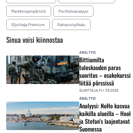
Markkinaympäristö
Portfolioanalyysi
Sijoittaja Premium
Rahastotyökalu
Sinua voisi kiinnostaa
ANALYYSI
Bittiumilta
tuloskauden paras
suoritus – osakekurssi
liitää pörssissä
SIJOITTAJA.FI /
7.8.2026
ANALYYSI
Analyysi: NoHo kasvaa
kaikilla alueilla – Hook
ja Stefan’s laajentavat
Suomessa