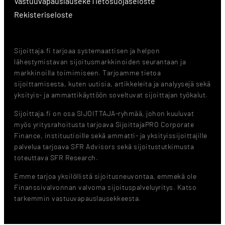
Vastuuvapauslauseke
Tietosuojaseloste
Rekisteriseloste
Sijoittaja.fi tarjoaa systemaattisen ja helpon
lähestymistavan sijoitusmarkkinoiden seurantaan ja
markkinoilla toimimiseen. Tarjoamme tietoa
sijoittamisesta, kuten uutisia, artikkeleita ja analyysejä sekä
yksityis- ja ammattikäyttöön soveltuvat sijoittajan työkalut.
Sijoittaja.fi on osa SIJOITTAJA-ryhmää, johon kuuluvat
myös yritysrahoitusta tarjoava SijoittajaPRO Corporate
Finance, instituutioille sekä ammatti- ja yksityissijoittajille
palvelua tarjoava SFR Advisors sekä sijoitustutkimusta
toteuttava SFR Research.
Emme tarjoa yksilöllistä sijoitusneuvontaa, emmekä ole
Finanssivalvonnan valvoma sijoituspalveluyritys. Katso
tarkemmin vastuuvapauslausekkeesta.