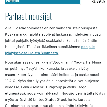
Parhaat nousijat
Alla 15 osakepoimintaa eniten vaihdetuista nousijoista.
Koska markkinajohtajat olivat laskussa, indeksien nousu
johtui pohjalle lyödyistä osakkeista. Sama ilmiö nähtiin
Helsingissä. Tässä artikkelissa suosikkimme
pohjalle
lyödyistä osakkeista Suomesta
.
Nousukärjessä oli jenkkien ”Stockmann” Macy’s. Markkina
on pelännyt Macy’sin konkurssia, ja osake on lyöty
maanrakoon. Nyt oli toinen ääni kellossa, ja osake nousi
18,4 %. Myös risteily-yhtiöt ja lentoyhtiöt olivat hurjassa
vedossa. Pankkisektori, Citigroup ja Wells Fargo
etunenässä, nousi voimakkaasti. Nousijoiden listalta löytyy
myös teräsyhtiö United States Steel, jonka kurssia
Outokumpu on seurannut aiemmin. Myös kriisiyhtiöt