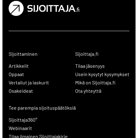
Sijoittaminen
Sijoittaja.fi
Artikkelit
Tilaa jäsenyys
Oppaat
Usein kysytyt kysymykset
Vertailut ja laskurit
Mikä on Sijoittaja.fi
Osakeideat
Ota yhteyttä
Tee parempia sijoituspäätöksiä
Sijoittaja360°
Webinaarit
Tilaa ilmainen Sijoittajakirje