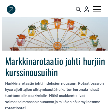
Sijoittaja.fi
Tee
parempia
sijoituspäätöksiä
Markkinarotaatio johti hurjiin
kurssinousuihin
Markkinarotaatio johti indeksien nousuun. Rotaatiossa on
kyse sijoittajien siirtymisestä heikoiten koronakriisissä
tuottaneisiin osakkeisiin. Mitkä osakkeet olivat
voimakkaimmassa nousussa ja mikä on näkemyksemme
rotaatiosta?