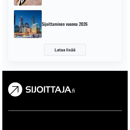
Sijoittaminen vuonna 2026
Lataa lisää