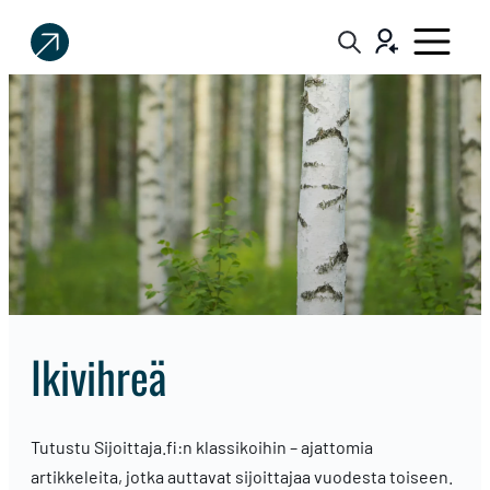
Sijoittaja.fi
Tee
parempia
sijoituspäätöksiä
ikivihreä
Tutustu Sijoittaja.fi:n klassikoihin – ajattomia
artikkeleita, jotka auttavat sijoittajaa vuodesta toiseen.