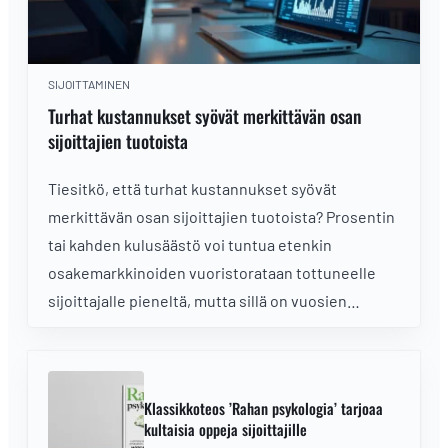
SIJOITTAMINEN
Turhat kustannukset syövät merkittävän osan
sijoittajien tuotoista
Tiesitkö, että turhat kustannukset syövät
merkittävän osan sijoittajien tuotoista? Prosentin
tai kahden kulusäästö voi tuntua etenkin
osakemarkkinoiden vuoristorataan tottuneelle
sijoittajalle pieneltä, mutta sillä on vuosien
saatossa ratkaiseva merkitys sijoittajan saamalle
kokonaistuotolle.
Klassikkoteos ’Rahan psykologia’ tarjoaa
kultaisia oppeja sijoittajille