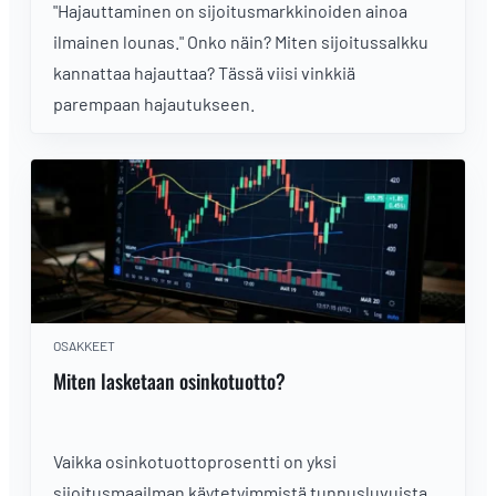
"Hajauttaminen on sijoitusmarkkinoiden ainoa
ilmainen lounas." Onko näin? Miten sijoitussalkku
kannattaa hajauttaa? Tässä viisi vinkkiä
parempaan hajautukseen.
OSAKKEET
Miten lasketaan osinkotuotto?
Vaikka osinkotuottoprosentti on yksi
sijoitusmaailman käytetyimmistä tunnusluvuista,