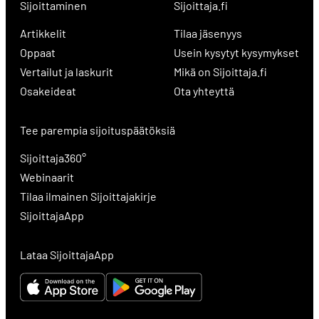
Sijoittaminen
Sijoittaja.fi
Artikkelit
Tilaa jäsenyys
Oppaat
Usein kysytyt kysymykset
Vertailut ja laskurit
Mikä on Sijoittaja.fi
Osakeideat
Ota yhteyttä
Tee parempia sijoituspäätöksiä
Sijoittaja360°
Webinaarit
Tilaa ilmainen Sijoittajakirje
SijoittajaApp
Lataa SijoittajaApp