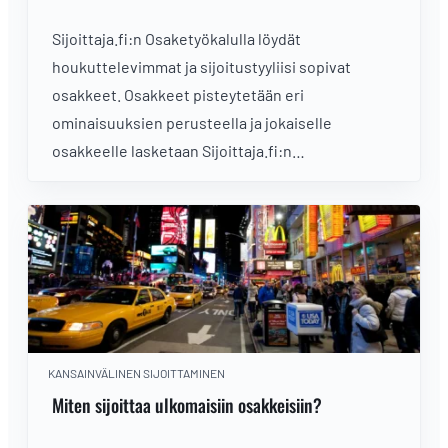
Sijoittaja.fi:n Osaketyökalulla löydät
houkuttelevimmat ja sijoitustyyliisi sopivat
osakkeet. Osakkeet pisteytetään eri
ominaisuuksien perusteella ja jokaiselle
osakkeelle lasketaan Sijoittaja.fi:n
kokonaispisteet. Historiallisesti Sijoittaja.fi-
kokonaispisteiden perusteella sijoittamalla
sijoittaja olisi voinut päihittää markkinat
merkittävällä erolla.
KANSAINVÄLINEN SIJOITTAMINEN
Miten sijoittaa ulkomaisiin osakkeisiin?