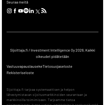
Seuraa meitä
Sijoittaja.fi / Investment Intelligence Oy 2026. Kaikki
oikeudet pidätetään
Vastuuvapauslauseke
Tietosuojaseloste
Rekisteriseloste
Sijoittaja.fi tarjoaa systemaattisen ja helpon
lähestymistavan sijoitusmarkkinoiden seurantaan ja
markkinoilla toimimiseen. Tarjoamme tietoa
sijoittamisesta, kuten uutisia, artikkeleita ja analyysejä sekä