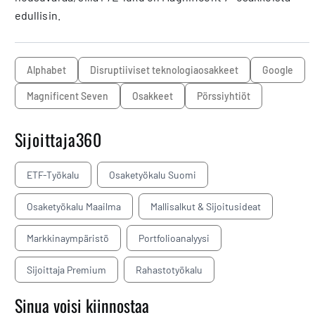
edullisin.
Alphabet
disruptiiviset teknologiaosakkeet
Google
Magnificent Seven
osakkeet
pörssiyhtiöt
Sijoittaja360
ETF-Työkalu
Osaketyökalu Suomi
Osaketyökalu Maailma
Mallisalkut & Sijoitusideat
Markkinaympäristö
Portfolioanalyysi
Sijoittaja Premium
Rahastotyökalu
Sinua voisi kiinnostaa