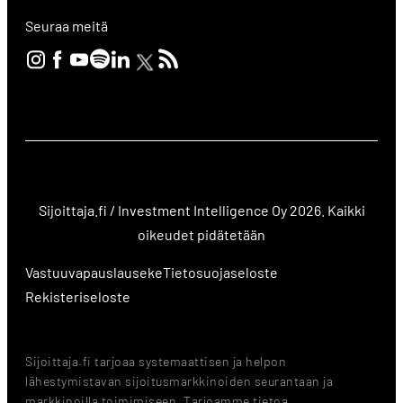
Seuraa meitä
Sijoittaja.fi / Investment Intelligence Oy 2026. Kaikki
oikeudet pidätetään
Vastuuvapauslauseke
Tietosuojaseloste
Rekisteriseloste
Sijoittaja.fi tarjoaa systemaattisen ja helpon
lähestymistavan sijoitusmarkkinoiden seurantaan ja
markkinoilla toimimiseen. Tarjoamme tietoa