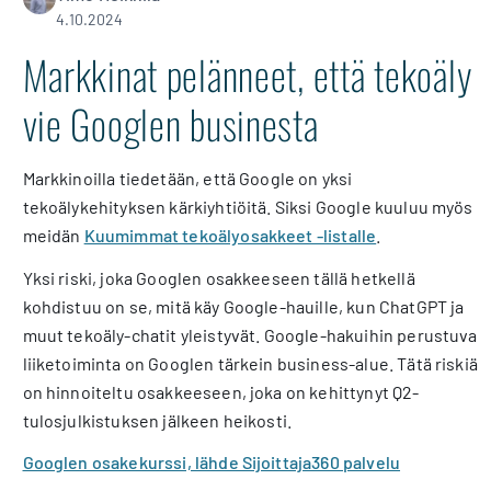
4.10.2024
Markkinat pelänneet, että tekoäly
vie Googlen businesta
Markkinoilla tiedetään, että Google on yksi
tekoälykehityksen kärkiyhtiöitä. Siksi Google kuuluu myös
meidän
Kuumimmat tekoälyosakkeet -listalle
.
Yksi riski, joka Googlen osakkeeseen tällä hetkellä
kohdistuu on se, mitä käy Google-hauille, kun ChatGPT ja
muut tekoäly-chatit yleistyvät. Google-hakuihin perustuva
liiketoiminta on Googlen tärkein business-alue. Tätä riskiä
on hinnoiteltu osakkeeseen, joka on kehittynyt Q2-
tulosjulkistuksen jälkeen heikosti.
Googlen osakekurssi, lähde Sijoittaja360 palvelu