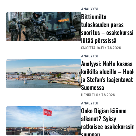
ANALYYSI
Bittiumilta
tuloskauden paras
suoritus – osakekurssi
liitää pörssissä
SIJOITTAJA.FI /
7.8.2026
ANALYYSI
Analyysi: NoHo kasvaa
kaikilla alueilla – Hook
ja Stefan’s laajentavat
Suomessa
HENRI ELO /
7.8.2026
ANALYYSI
Onko Digian käänne
alkanut? Syksy
ratkaisee osakekurssin
suunnan