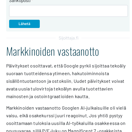
Sähköposti
*
Sijoittaja.fi
Markkinoiden vastaanotto
Päivitykset osoittavat, että Google pyrkii sijoittaa tekoäly
suoraan tuotteidensa ytimeen, hakutoiminnoista
sisällöntuotantoon ja ostoksiin. Uudet päivitykset voivat
avata uusia tulovirtoja tekoälyn avulla tuotettavien
mainosten ja ostointgraatioiden kautta.
Markkinoiden vastaanotto Googlen AI-julkaisuille oli vielä
vaisu, eikä osakekurssi juuri reagoinut. Jos yhtiö pystyy
osoittamaan tuloksia uusilla AI-työkaluilla osakkeessa on
nousuvaraa, sillä P/E-luku on Magnificent 7 -osakkeista