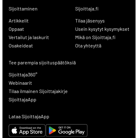
Sijoittaminen
Sijoittaja.fi
Artikkelit
Tilaa jäsenyys
Oppaat
Usein kysytyt kysymykset
Vertailut ja laskurit
Mikä on Sijoittaja.fi
Osakeideat
Ota yhteyttä
Tee parempia sijoituspäätöksiä
Sijoittaja360°
Webinaarit
Tilaa ilmainen Sijoittajakirje
SijoittajaApp
Lataa SijoittajaApp