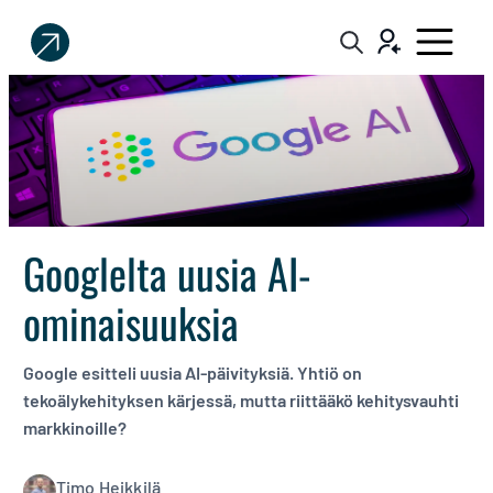
Sijoittaja.fi
Tee
parempia
sijoituspäätöksiä
Googlelta uusia AI-
ominaisuuksia
Google esitteli uusia AI-päivityksiä. Yhtiö on
tekoälykehityksen kärjessä, mutta riittääkö kehitysvauhti
markkinoille?
Timo Heikkilä