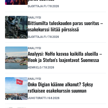
SIJOITTAJA.FI
/
7.8.2026
ANALYYSI
Bittiumilta tuloskauden paras suoritus –
osakekurssi liitää pörssissä
SIJOITTAJA.FI
/
7.8.2026
ANALYYSI
Analyysi: NoHo kasvaa kaikilla alueilla –
Hook ja Stefan’s laajentavat Suomessa
HENRI ELO
/
7.8.2026
ANALYYSI
Onko Digian käänne alkanut? Syksy
ratkaisee osakekurssin suunnan
JUHO TORATTI
/
6.8.2026