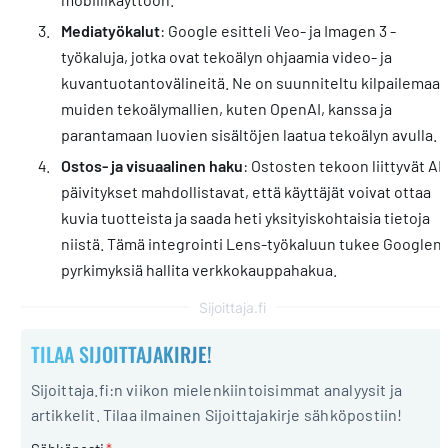
Mediatyökalut
: Google esitteli Veo- ja Imagen 3 -
työkaluja, jotka ovat tekoälyn ohjaamia video- ja
kuvantuotantovälineitä. Ne on suunniteltu kilpailemaa
muiden tekoälymallien, kuten OpenAI, kanssa ja
parantamaan luovien sisältöjen laatua tekoälyn avulla.
Ostos- ja visuaalinen haku
: Ostosten tekoon liittyvät AI-
päivitykset mahdollistavat, että käyttäjät voivat ottaa
kuvia tuotteista ja saada heti yksityiskohtaisia tietoja
niistä. Tämä integrointi Lens-työkaluun tukee Googlen
pyrkimyksiä hallita verkkokauppahakua.
Sijoittaja.fi
TILAA SIJOITTAJAKIRJE!
Sijoittaja.fi:n viikon mielenkiintoisimmat analyysit ja
artikkelit. Tilaa ilmainen Sijoittajakirje sähköpostiin!