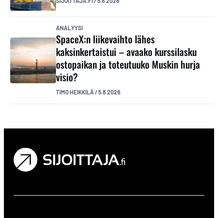
SIJOITTAJA.FI
/
5.8.2026
ANALYYSI
SpaceX:n liikevaihto lähes
kaksinkertaistui – avaako kurssilasku
ostopaikan ja toteutuuko Muskin hurja
visio?
TIMO HEIKKILÄ
/
5.8.2026