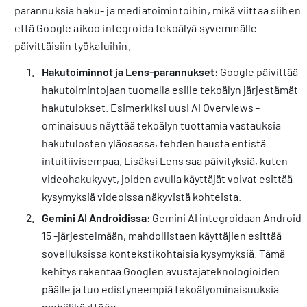
parannuksia haku- ja mediatoimintoihin, mikä viittaa siihen,
että Google aikoo integroida tekoälyä syvemmälle
päivittäisiin työkaluihin.
Hakutoiminnot ja Lens-parannukset
: Google päivittää
hakutoimintojaan tuomalla esille tekoälyn järjestämät
hakutulokset. Esimerkiksi uusi AI Overviews -
ominaisuus näyttää tekoälyn tuottamia vastauksia
hakutulosten yläosassa, tehden hausta entistä
intuitiivisempaa. Lisäksi Lens saa päivityksiä, kuten
videohakukyvyt, joiden avulla käyttäjät voivat esittää
kysymyksiä videoissa näkyvistä kohteista.
Gemini AI Androidissa
: Gemini AI integroidaan Android
15 -järjestelmään, mahdollistaen käyttäjien esittää
sovelluksissa kontekstikohtaisia kysymyksiä. Tämä
kehitys rakentaa Googlen avustajateknologioiden
päälle ja tuo edistyneempiä tekoälyominaisuuksia
mobiilikäyttöön.