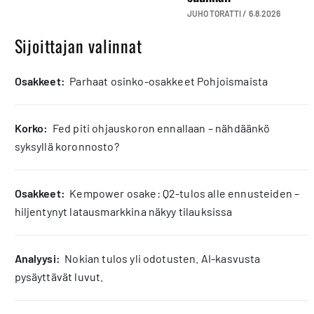
JUHO TORATTI /
6.8.2026
Sijoittajan valinnat
osakkeet:
Parhaat osinko-osakkeet Pohjoismaista
korko:
Fed piti ohjauskoron ennallaan – nähdäänkö
syksyllä koronnosto?
osakkeet:
Kempower osake: Q2-tulos alle ennusteiden –
hiljentynyt latausmarkkina näkyy tilauksissa
analyysi:
Nokian tulos yli odotusten. AI-kasvusta
pysäyttävät luvut.