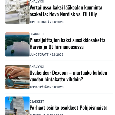
ANALYYSI
Vertailussa kaksi lääkealan kuuminta
osaketta: Novo Nordisk vs. Eli Lilly
TIMO HEIKKILÄ
/
6.8.2026
OSAKKEET
Piensijoittajien kaksi suosikkiosaketta
Harvia ja Qt hirmunousussa
JUHO TORATTI
/
6.8.2026
ANALYYSI
Osakeidea: Dexcom – murtuuko kahden
vuoden hintakatto vihdoin?
TOPIAS PÄTÄRI
/
6.8.2026
OSAKKEET
Parhaat osinko-osakkeet Pohjoismaista