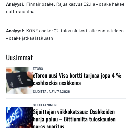
analyysi:
Finnair osake: Rajua kasvua Q2:lla – osake hakee
uutta suuntaa
analyysi:
KONE osake: Q2-tulos niukasti alle ennusteiden
– osake jatkaa laskuaan
Uusimmat
ETORO
eToron uusi Visa-kortti tarjoaa jopa 4 %
cashbackia osakkeina
SIJOITTAJA.FI
/
7.8.2026
SIJOITTAMINEN
Sijoittajan viikkokatsaus: Osakkeiden
hurja paluu – Bittiumilta tuloskauden
paras suoritus