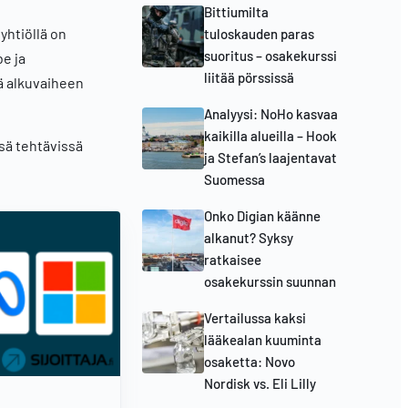
Bittiumilta
yhtiöllä on
tuloskauden paras
suoritus – osakekurssi
be ja
liitää pörssissä
ää alkuvaiheen
Analyysi: NoHo kasvaa
kaikilla alueilla – Hook
sä tehtävissä
ja Stefan’s laajentavat
Suomessa
Onko Digian käänne
alkanut? Syksy
ratkaisee
osakekurssin suunnan
Vertailussa kaksi
lääkealan kuuminta
osaketta: Novo
Nordisk vs. Eli Lilly