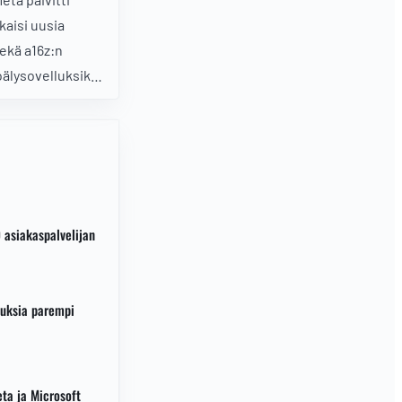
kaisi uusia
ekä a16z:n
oälysovelluksiksi
 asiakaspalvelijan
tuksia parempi
eta ja Microsoft