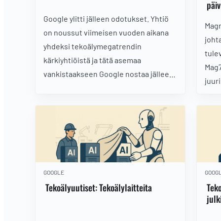
päiv
Google ylitti jälleen odotukset. Yhtiö
Magn
on noussut viimeisen vuoden aikana
joht
yhdeksi tekoälymegatrendin
tule
kärkiyhtiöistä ja tätä asemaa
Mag7
vankistaakseen Google nostaa jälleen
juur
AI-investointeja ja kiihdyttää vauhtia
syve
myös vuonna 2027.
tila
osal
tekn
GOOGLE
GOOG
Tekoälyuutiset: Tekoälylaitteita
Teko
julk