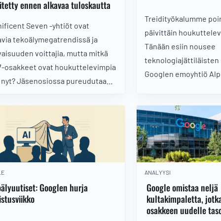
itetty ennen alkavaa tuloskautta
Treidityökalumme poim
ificent Seven -yhtiöt ovat
päivittäin houkuttelev
avia tekoälymegatrendissä ja
Tänään esiin nousee
vaisuuden voittajia, mutta mitkä
teknologiajättiläisten 
-osakkeet ovat houkuttelevimpia
Googlen emoyhtiö Alp
i nyt? Jäsenosiossa pureudutaan
hakee pilvi- ja tekoä
mmälle näiden yritysten
kasvuveturia mainostu
nteeseen viimeaikaisten lukujen
Onko tällä hetkellä hy
ta ja tarkastellaan osakkeita
kyytiin?
isen analyysin näkökulmasta.
LE
ANALYYSI
älyuutiset: Googlen hurja
Google omistaa neljä
istusviikko
kultakimpaletta, jotk
osakkeen uudelle taso