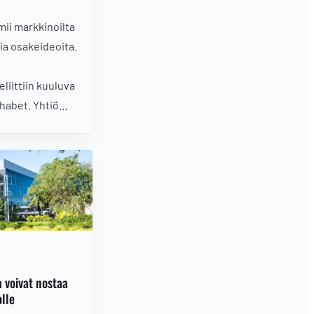
ii markkinoilta
ia osakeideoita.
eliittiin kuuluva
habet. Yhtiö
lysegmenteistä
lojen rinnalle.
vä paikka hypätä
a voivat nostaa
lle