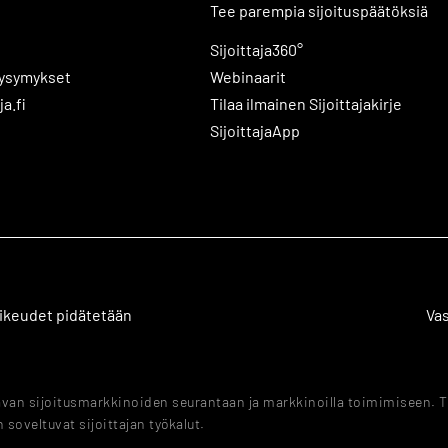
Tee parempia sijoituspäätöksiä
Sijoittaja360°
kysymykset
Webinaarit
ja.fi
Tilaa ilmainen Sijoittajakirje
SijoittajaApp
 oikeudet pidätetään
Va
tavan sijoitusmarkkinoiden seurantaan ja markkinoilla toimimiseen. T
 soveltuvat sijoittajan työkalut.