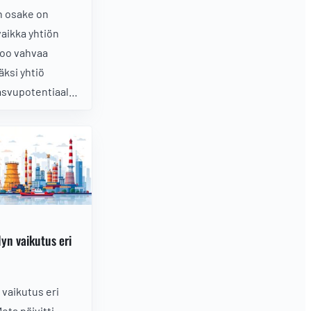
n osake on
vaikka yhtiön
koo vahvaa
äksi yhtiö
asvupotentiaalin
oivat nostaa
lle.
lyn vaikutus eri
n vaikutus eri
eta päivitti