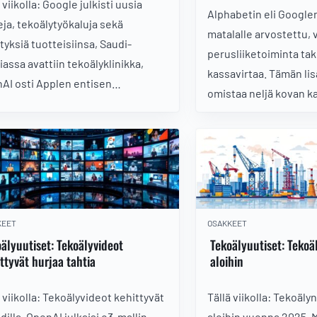
 viikolla: Google julkisti uusia
Alphabetin eli Google
eja, tekoälytyökaluja sekä
matalalle arvostettu, 
tyksiä tuotteisiinsa, Saudi-
perusliiketoiminta ta
iassa avattiin tekoälyklinikka,
kassavirtaa. Tämän lis
AI osti Applen entisen
omistaa neljä kovan k
pumuotoilijan yrityksen ja
liiketoimintaa, jotka v
ropic julkaisi Claude 4-mallin
osakkeen uudelle taso
KEET
OSAKKEET
älyuutiset: Tekoälyvideot
Tekoälyuutiset: Tekoä
ttyvät hurjaa tahtia
aloihin
 viikolla: Tekoälyvideot kehittyvät
Tällä viikolla: Tekoäly
illa, OpenAI julkaisi o3-mallin,
aloihin vuonna 2025, M