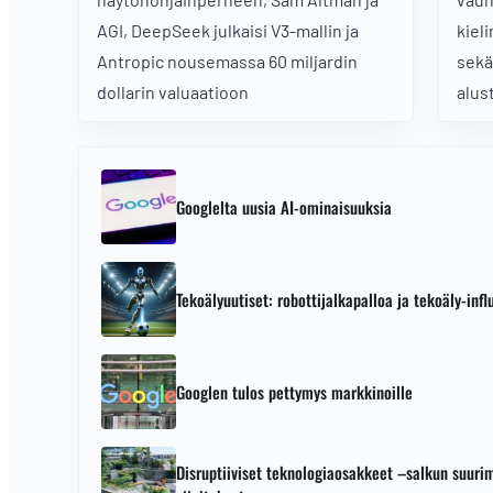
AGI, DeepSeek julkaisi V3-mallin ja
kiel
Antropic nousemassa 60 miljardin
sekä
dollarin valuaatioon
alus
Googlelta uusia AI-ominaisuuksia
Tekoälyuutiset: robottijalkapalloa ja tekoäly-infl
Googlen tulos pettymys markkinoille
Disruptiiviset teknologiaosakkeet –salkun suur