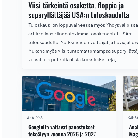
Viisi tärkeintä osaketta, floppia ja
superyllättäjää USA:n tuloskaudelta
Tuloskausi on loppuvaiheessa myös Yhdysvalloissa
artikkelissa kiinnostavimmat osakenostot USA:n
tuloskaudelta. Markkinoiden voittajat ja häviäjät ova
Mukana myös viisi tuntemattomampaa superyllättäj
voivat olla potentiaalisia kurssiraketteja.
ANALYYSI
KANSA
Googlelta valtavat panostukset
Anal
tekoälyyn vuonna 2026 ja 2027
Mag