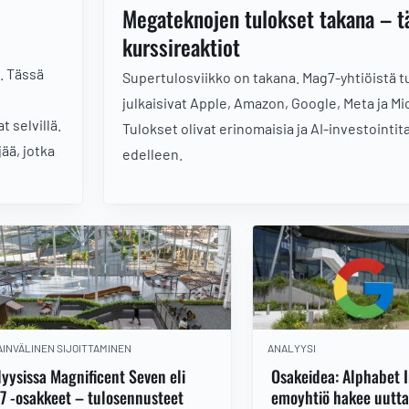
Megateknojen tulokset takana – t
kurssireaktiot
. Tässä
Supertulosviikko on takana. Mag7-yhtiöistä 
julkaisivat Apple, Amazon, Google, Meta ja Mi
t selvillä.
Tulokset olivat erinomaisia ja AI-investointit
ää, jotka
edelleen.
INVÄLINEN SIJOITTAMINEN
ANALYYSI
yysissa Magnificent Seven eli
Osakeidea: Alphabet 
7 -osakkeet – tulosennusteet
emoyhtiö hakee uutta