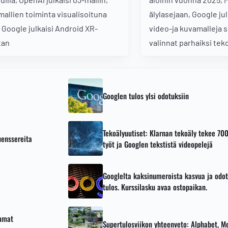
imallien toiminta visualisoituna
älylasejaan, Google jul
 Google julkaisi Android XR-
video-ja kuvamalleja s
tan
valinnat parhaiksi tek
vuodelta 2024
Googlen tulos ylsi odotuksiin
Tekoälyuutiset: Klarnan tekoäly tekee 700
uenssereita
työt ja Googlen tekstistä videopelejä
Googlelta kaksinumeroista kasvua ja odo
tulos. Kurssilasku avaa ostopaikan.
immat
Supertulosviikon yhteenveto: Alphabet, M