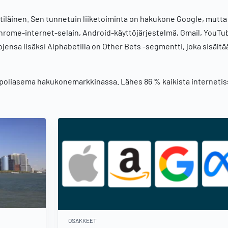
tiläinen. Sen tunnetuin liiketoiminta on hakukone Google, mutta 
n Chrome-internet-selain, Android-käyttöjärjestelmä, Gmail, YouTu
ojensa lisäksi Alphabetilla on Other Bets -segmentti, joka sisält
oliasema hakukonemarkkinassa. Lähes 86 % kaikista internetis
OSAKKEET