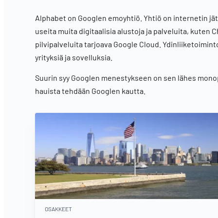
Alphabet on Googlen emoyhtiö. Yhtiö on internetin jät
useita muita digitaalisia alustoja ja palveluita, kute
pilvipalveluita tarjoava Google Cloud. Ydinliiketoimint
yrityksiä ja sovelluksia.
Suurin syy Googlen menestykseen on sen lähes monop
hauista tehdään Googlen kautta.
OSAKKEET