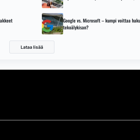
sakkeet
Google vs. Microsoft – kumpi voittaa ha
tekoälykisan?
Lataa lisää