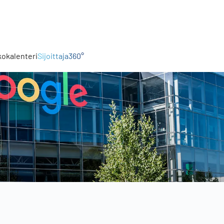
kokalenteri
Sijoittaja360°