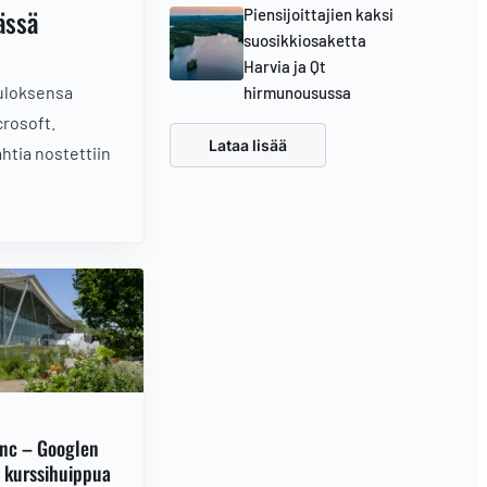
ässä
Piensijoittajien kaksi
suosikkiosaketta
Harvia ja Qt
tuloksensa
hirmunousussa
crosoft.
Lataa lisää
ahtia nostettiin
Inc – Googlen
 kurssihuippua