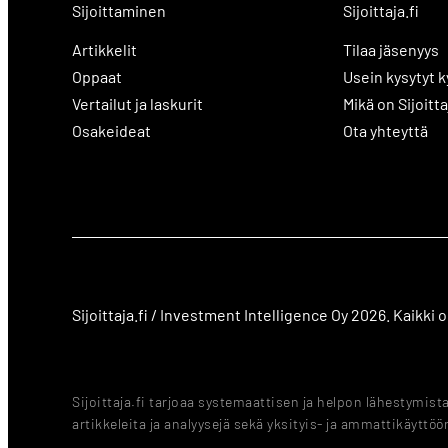
Sijoittaminen
Sijoittaja.fi
Artikkelit
Tilaa jäsenyys
Oppaat
Usein kysytyt 
Vertailut ja laskurit
Mikä on Sijoitta
Osakeideat
Ota yhteyttä
Sijoittaja.fi / Investment Intelligence Oy 2026. Kaikki
Sijoittaja.fi tarjoaa systemaattisen ja helpon lähestymis
artikkeleita ja analyysejä sekä yksityis- ja ammattikäyttöön