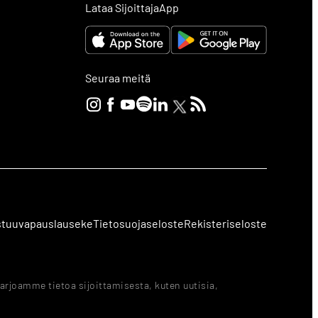
Lataa SijoittajaApp
Seuraa meitä
stuuvapauslauseke
Tietosuojaseloste
Rekisteriseloste
arjoamme tietoa sijoittamisesta, kuten uutisia,