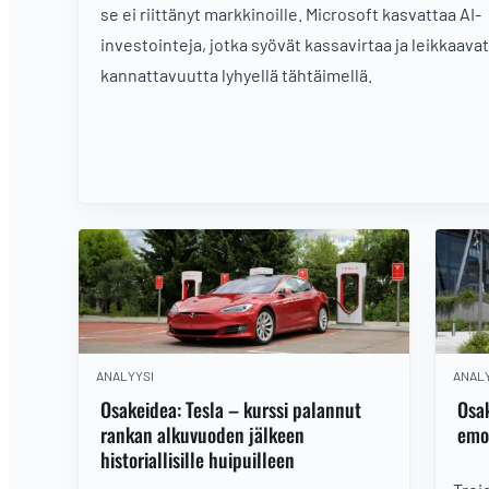
se ei riittänyt markkinoille. Microsoft kasvattaa AI-
investointeja, jotka syövät kassavirtaa ja leikkaavat
kannattavuutta lyhyellä tähtäimellä.
ANALYYSI
ANALY
Osakeidea: Tesla – kurssi palannut
Osak
rankan alkuvuoden jälkeen
emo
historiallisille huipuilleen