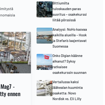
Bittiumilta
nimitystä
tuloskauden paras
suoritus – osakekurssi
rinomaisia
liitää pörssissä
Analyysi: NoHo kasvaa
kaikilla alueilla – Hook
ja Stefan’s laajentavat
Suomessa
Onko Digian käänne
alkanut? Syksy
ratkaisee
osakekurssin suunnan
Vertailussa kaksi
 Mag7 -
lääkealan kuuminta
etty ennen
osaketta: Novo
Nordisk vs. Eli Lilly