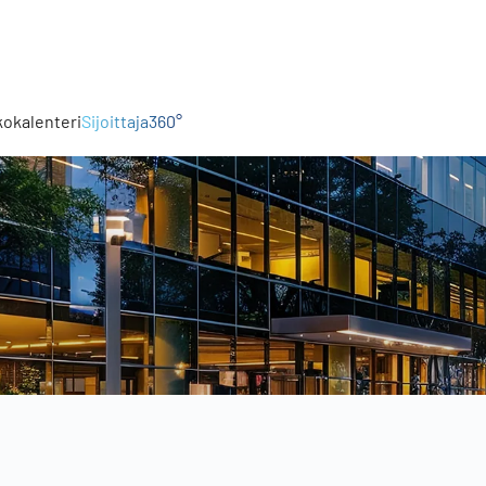
kokalenteri
Sijoittaja360°