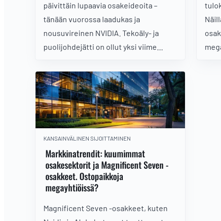
päivittäin lupaavia osakeideoita –
tulo
tänään vuorossa laadukas ja
Näil
nousuvireinen NVIDIA. Tekoäly- ja
osak
puolijohdejätti on ollut yksi viime
mega
vuosien suurimmista kasvutarinoista,
alka
ja tekninen näkymä tukee edelleen
nousutrendin jatkumista. Momentti on
vahva, sijoittajaluottamus korkealla ja
tekoälymegatrendi pitää yhtiön
valokeilassa.
KANSAINVÄLINEN SIJOITTAMINEN
Markkinatrendit: kuumimmat
osakesektorit ja Magnificent Seven -
osakkeet. Ostopaikkoja
megayhtiöissä?
Magnificent Seven -osakkeet, kuten