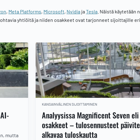
zon
,
Meta Platforms
,
Microsoft
,
Nvidia
ja
Tesla
. Näistä käytetään 
ohtavia yhtiöitä ja niiden osakkeet ovat tarjonneet sijoittajille e
KANSAINVÄLINEN SIJOITTAMINEN
 AI-
Analyysissa Magnificent Seven eli
osakkeet – tulosennusteet päivit
alkavaa tuloskautta
in, mutta