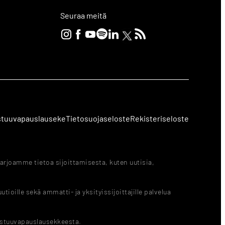
Seuraa meitä
stuuvapauslauseke
Tietosuojaseloste
Rekisteriseloste
arjoamme tietoa sijoittamisesta, kuten uutisia,
ioille sekä ammatti- ja yksityissijoittajille palvelua
astuuvapauslausekkeesta.