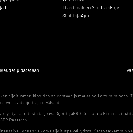
ja.fi
Tilaa ilmainen Sijoittajakirje
SijoittajaApp
 oikeudet pidätetään
Va
tavan sijoitusmarkkinoiden seurantaan ja markkinoilla toimimiseen. T
 soveltuvat sijoittajan työkalut.
s yritysrahoitusta tarjoava SijoittajaPRO Corporate Finance, instituut
a SFR Research.
Finanssivalvonnan valvoma sijoituspalveluyritys. Katso tarkemmin v