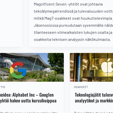
Magnificent Seven -yhtiöt ovat johtavia
tekoälymegatrendissä ja tulevaisuuden voitta
mitkä Mag7-osakkeet ovat houkuttelevimpia j
Jäsenosiossa pureudutaan syvemmälle näide
tilanteeseen viimeaikaisten lukujen osalta ja
osakkeita teknisen analyysin näkökulmasta.
YSI
OSAKKEET
eidea: Alphabet Inc – Googlen
Teknologiajätit tulos
yhtiö hakee uutta kurssihuippua
analyytikot ja markki