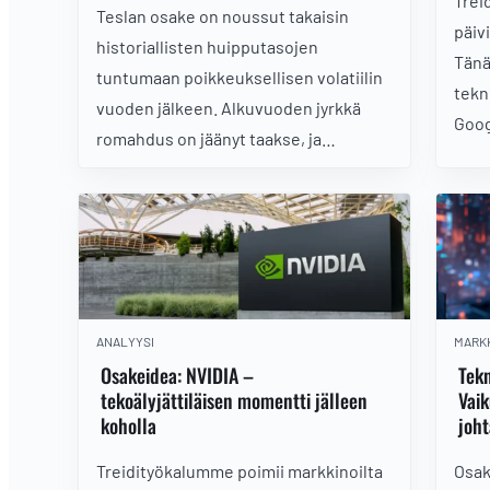
Trei
Teslan osake on noussut takaisin
päiv
historiallisten huipputasojen
Tänä
tuntumaan poikkeuksellisen volatiilin
tekno
vuoden jälkeen. Alkuvuoden jyrkkä
Goog
romahdus on jäänyt taakse, ja
hake
sijoittajien kiinnostus on palautunut
kasv
erityisesti odotusten varaan
Onko
rakennetun kasvutarinan, robotaxi-
kyyti
hankkeen ja Muskin fokuksen
palautumisen myötä.
ANALYYSI
MARK
Osakeidea: NVIDIA –
Tekn
tekoälyjättiläisen momentti jälleen
Vaik
koholla
joh
Treidityökalumme poimii markkinoilta
Osak