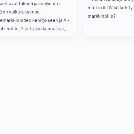
kset ovat takana ja analysoitu.
mutta riittääkö kehity
lä on vaikutuksensa
markkinoille?
emarkkinoiden kehitykseen ja AI-
trendiin. Sijoittajan kannattaa
a jo reagoida.