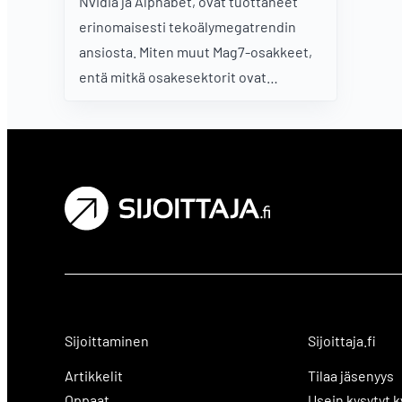
Nvidia ja Alphabet, ovat tuottaneet
erinomaisesti tekoälymegatrendin
ansiosta. Miten muut Mag7-osakkeet,
entä mitkä osakesektorit ovat
sijoittajien suosiossa juuri nyt?
Analyysissa arvokasta tietoa
sijoittajalle, joka haluaa olla tietoinen
tärkeimmistä markkinatrendeistä.
Sijoittaminen
Sijoittaja.fi
Artikkelit
Tilaa jäsenyys
Oppaat
Usein kysytyt 