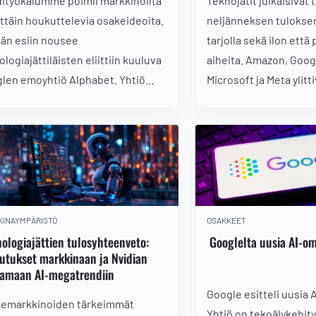
dityökalumme poimii markkinoilta
Teknojätit julkaisivat 
ittäin houkuttelevia osakeideoita.
neljänneksen tuloksens
än esiin nousee
tarjolla sekä ilon ett
logiajättiläisten eliittiin kuuluva
aiheita. Amazon, Goog
len emoyhtiö Alphabet. Yhtiö
Microsoft ja Meta ylitti
e pilvi- ja tekoälysegmenteistä
analyytikoiden tulose
uveturia mainostulojen rinnalle.
markkinoiden reaktiot 
 tällä hetkellä hyvä paikka hypätä
ohjeistusten ja arvos
in?
mukaan. Tuloskausi os
teknologiajättien kas
sijoittajan kannattaa 
taakse ennen seuraava
KINAYMPÄRISTÖ
OSAKKEET
ologiajättien tulosyhteenveto:
Googlelta uusia AI-o
utukset markkinaan ja Nvidian
tamaan AI-megatrendiin
Google esitteli uusia A
emarkkinoiden tärkeimmät
Yhtiö on tekoälykehit