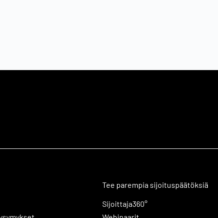
Tee parempia sijoituspäätöksiä
Sijoittaja360°
kysymykset
Webinaarit