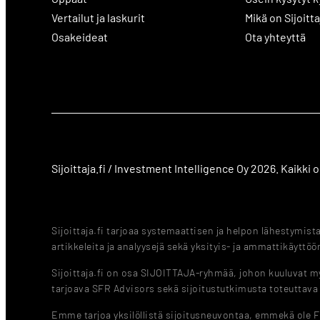
Vertailut ja laskurit
Mikä on Sijoitta
Osakeideat
Ota yhteyttä
Sijoittaja.fi / Investment Intelligence Oy 2026. Kaikki
Sijoittaja.fi tarjoaa systemaattisen ja helpon lähestymis
artikkeleita ja analyysejä sekä yksityis- ja ammattikäyttöön
Sijoittaja.fi on osa SIJOITTAJA-ryhmää, johon kuuluvat myö
tarjoava SFR Advisors sekä sijoitustutkimusta toteuttav
Emme tarjoa yksilöllistä sijoitusneuvontaa, emmekä ole 