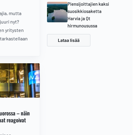
Piensijoittajien kaksi
suosikkiosaketta
jia, mutta
Harvia ja Qt
uuri nyt?
hirmunousussa
n yritysten
 tarkastellaan
Lataa lisää
vuorossa – näin
nat reagoivat