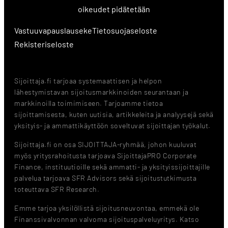
oikeudet pidätetään
Vastuuvapauslauseke
Tietosuojaseloste
Rekisteriseloste
Sijoittaja.fi tarjoaa systemaattisen ja helpon
lähestymistavan sijoitusmarkkinoiden seurantaan ja
markkinoilla toimimiseen. Tarjoamme tietoa
sijoittamisesta, kuten uutisia, artikkeleita ja analyysejä sekä
yksityis- ja ammattikäyttöön soveltuvat sijoittajan työkalut.
Sijoittaja.fi on osa SIJOITTAJA-ryhmää, johon kuuluvat
myös yritysrahoitusta tarjoava SijoittajaPRO Corporate
Finance, instituutioille sekä ammatti- ja yksityissijoittajille
palvelua tarjoava SFR Advisors sekä sijoitustutkimusta
toteuttava SFR Research.
Emme tarjoa yksilöllistä sijoitusneuvontaa, emmekä ole
Finanssivalvonnan valvoma sijoituspalveluyritys. Katso