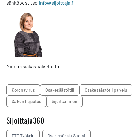
sähköpostitse
info@sijoittaja.fi
Minna asiakaspalvelusta
koronavirus
osakesäästötili
osakesäästötilipalvelu
salkun hajautus
sijoittaminen
Sijoittaja360
ETF-Työkalu
Osaketyökalu Suomi