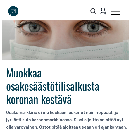
Sijoittaja.fi
Tee
parempia
sijoituspäätöksiä
Muokkaa
osakesäästötilisalkusta
koronan kestävä
Osakemarkkina ei ole koskaan laskenut näin nopeasti ja
jyrkästi kuin koronamarkkinassa. Siksi sijoittajan pitää nyt
olla varovainen. Ostot pitää ajoittaa useaan eri ajankohtaan.