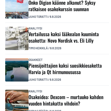
Onko Digian käänne alkanut? Syksy
ratkaisee osakekurssin suunnan
JUHO TORATTI
/
6.8.2026
ANALYYSI
Vertailussa kaksi lääkealan kuuminta
osaketta: Novo Nordisk vs. Eli Lilly
TIMO HEIKKILÄ
/
6.8.2026
OSAKKEET
Piensijoittajien kaksi suosikkiosaketta
Harvia ja Qt hirmunousussa
JUHO TORATTI
/
6.8.2026
ANALYYSI
Osakeidea: Dexcom – murtuuko kahden
vuoden hintakatto vihdoin?