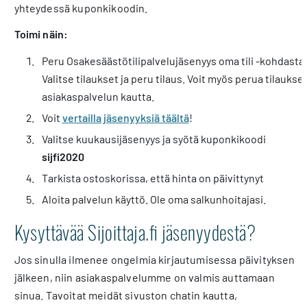
yhteydessä kuponkikoodin.
Toimi näin:
Peru Osakesäästötilipalvelujäsenyys oma tili -kohdasta.
Valitse tilaukset ja peru tilaus. Voit myös perua tilaukse
asiakaspalvelun kautta.
Voit
vertailla jäsenyyksiä täältä
!
Valitse kuukausijäsenyys ja syötä kuponkikoodi
sijfi2020
Tarkista ostoskorissa, että hinta on päivittynyt
Aloita palvelun käyttö. Ole oma salkunhoitajasi.
Kysyttävää Sijoittaja.fi jäsenyydestä?
Jos sinulla ilmenee ongelmia kirjautumisessa päivityksen
jälkeen, niin asiakaspalvelumme on valmis auttamaan
sinua. Tavoitat meidät sivuston chatin kautta,