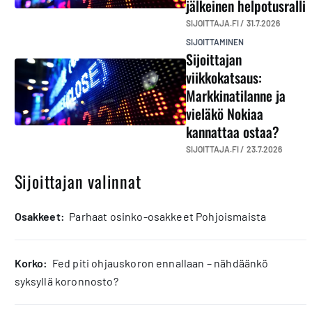
jälkeinen helpotusralli
SIJOITTAJA.FI /
31.7.2026
SIJOITTAMINEN
Sijoittajan
viikkokatsaus:
Markkinatilanne ja
vieläkö Nokiaa
kannattaa ostaa?
SIJOITTAJA.FI /
23.7.2026
Sijoittajan valinnat
osakkeet:
Parhaat osinko-osakkeet Pohjoismaista
korko:
Fed piti ohjauskoron ennallaan – nähdäänkö
syksyllä koronnosto?