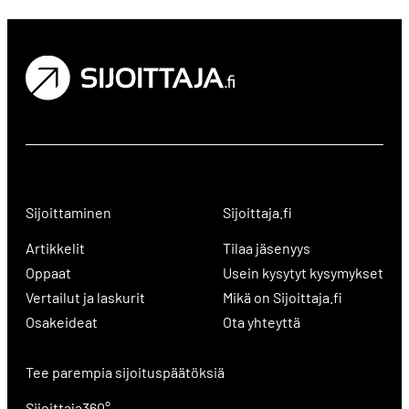
Sijoittaminen
Sijoittaja.fi
Artikkelit
Tilaa jäsenyys
Oppaat
Usein kysytyt kysymykset
Vertailut ja laskurit
Mikä on Sijoittaja.fi
Osakeideat
Ota yhteyttä
Tee parempia sijoituspäätöksiä
Sijoittaja360°