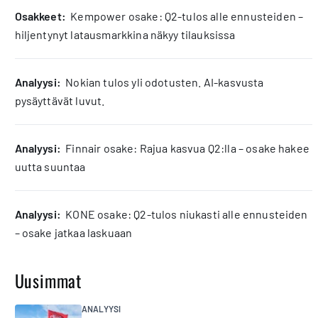
osakkeet:
Kempower osake: Q2-tulos alle ennusteiden –
hiljentynyt latausmarkkina näkyy tilauksissa
analyysi:
Nokian tulos yli odotusten. AI-kasvusta
pysäyttävät luvut.
analyysi:
Finnair osake: Rajua kasvua Q2:lla – osake hakee
uutta suuntaa
analyysi:
KONE osake: Q2-tulos niukasti alle ennusteiden
– osake jatkaa laskuaan
Uusimmat
ANALYYSI