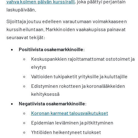
vahva kolmen päivän kurssiralli
, joka päättyi perjantain
laskupäivään.
Sijoittaja joutuu edelleen varautumaan voimakkaaseen
kurssiheiluntaan. Markkinoiden vaakakupissa painavat
seuraavat tekijät:
Positiivista osakemarkkinoille
:
Keskuspankkien rajoittamattomat ostotoimet ja
elvytys
Valtioiden tukipaketit yrityksille ja kuluttajille
Edistyminen rokotteen ja koronalääkkeiden
kehityksessä
Negatiivista osakemarkkinoille
:
Koronan karmeat talousvaikutukset
Epidemian leviäminen ja pitkittyminen
Yhtiöiden heikentyneet tulokset