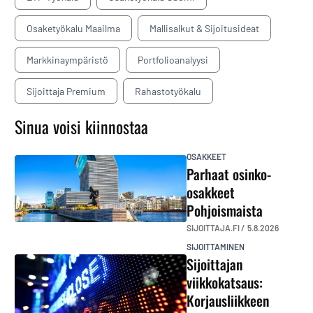
Osaketyökalu Maailma
Mallisalkut & Sijoitusideat
Markkinaympäristö
Portfolioanalyysi
Sijoittaja Premium
Rahastotyökalu
Sinua voisi kiinnostaa
OSAKKEET
Parhaat osinko-
osakkeet
Pohjoismaista
SIJOITTAJA.FI /
5.8.2026
SIJOITTAMINEN
Sijoittajan
viikkokatsaus:
Korjausliikkeen