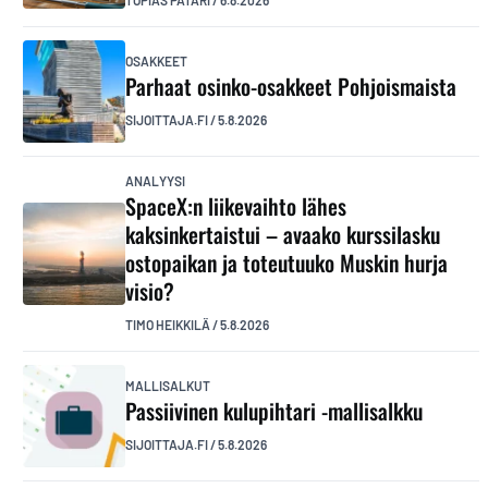
TOPIAS PÄTÄRI
/
6.8.2026
OSAKKEET
Parhaat osinko-osakkeet Pohjoismaista
SIJOITTAJA.FI
/
5.8.2026
ANALYYSI
SpaceX:n liikevaihto lähes
kaksinkertaistui – avaako kurssilasku
ostopaikan ja toteutuuko Muskin hurja
visio?
TIMO HEIKKILÄ
/
5.8.2026
MALLISALKUT
Passiivinen kulupihtari -mallisalkku
SIJOITTAJA.FI
/
5.8.2026