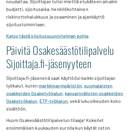
noudattaa. Sijoittajan tulisi miettiä etukäteen ainakin
budjetti, sijoitusaika, henkilökohtainen
riskinottohalukkuus ja osaaminen ja ajankäyttö
sijoitustoimintaan.
K
atso tästä sijoitussuunnitelman pohja
Päivitä Osakesäästötilipalvelu
Sijoittaja.fi-jäsenyyteen
Sijoittaja.fi-jäsenenä saat käyttöösi kaikki sijoittajan
työkalut, kuten
markkinaympäristön
,
suomalaisten
osakkeiden Osaketyökalun
,
kansainvälisten osakkeiden
Osaketyökalun
,
ETF-työkalun
, sekä lukuoikeuden koko
sisältöön.
Huom Osakesäästötilipalvelun tilaaja! Kokeilet
ensimmäisen kuukauden eurolla kun käytät oston