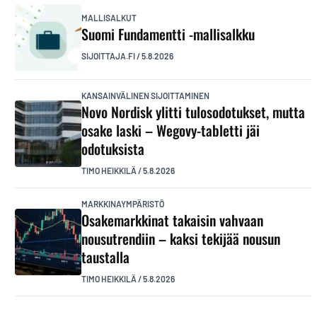
MALLISALKUT
Suomi Fundamentti -mallisalkku
SIJOITTAJA.FI
/
5.8.2026
KANSAINVÄLINEN SIJOITTAMINEN
Novo Nordisk ylitti tulosodotukset, mutta
osake laski – Wegovy-tabletti jäi
odotuksista
TIMO HEIKKILÄ
/
5.8.2026
MARKKINAYMPÄRISTÖ
Osakemarkkinat takaisin vahvaan
nousutrendiin – kaksi tekijää nousun
taustalla
TIMO HEIKKILÄ
/
5.8.2026