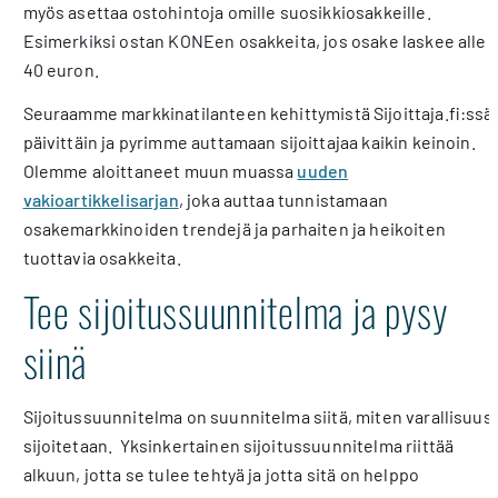
myös asettaa ostohintoja omille suosikkiosakkeille.
Esimerkiksi ostan KONEen osakkeita, jos osake laskee alle
40 euron.
Seuraamme markkinatilanteen kehittymistä Sijoittaja.fi:ssä
päivittäin ja pyrimme auttamaan sijoittajaa kaikin keinoin.
Olemme aloittaneet muun muassa
uuden
vakioartikkelisarjan
, joka auttaa tunnistamaan
osakemarkkinoiden trendejä ja parhaiten ja heikoiten
tuottavia osakkeita.
Tee sijoitussuunnitelma ja pysy
siinä
Sijoitussuunnitelma on suunnitelma siitä, miten varallisuus
sijoitetaan. Yksinkertainen sijoitussuunnitelma riittää
alkuun, jotta se tulee tehtyä ja jotta sitä on helppo