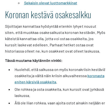
Sekaisin olevat luottomarkkinat
Koronan kestävä osakesalkku
Sijoittajan kannattaa hyödyntää etenkin lyhyet nousut
siten, että muokkaa osakesalkusta koronan kestävän. Myös
käteistä kannattaa olla, jotta voi ostaa osakkeita, jos
kurssit laskevat edelleen. Parhaat hetket ostaa ovat
historiassa olleet ne, kun osakkeet ovat olleet laskussa.
Tässä muutama käytännön vinkki:
Huolehdi, että salkussa on myös koronakriisin kestäviä
osakkeita ja vältä näin kriisin alkuvaiheessa
koronasta
eniten kärsiviä osakkeita
.
Ole rohkea ja osta osakkeita, kun kurssit ovat jyrkässä
laskussa.
Älä ole liian rohkea, vaan ajoita ostot ainakin neljään eri