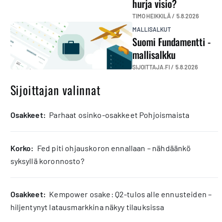
hurja visio?
TIMO HEIKKILÄ /
5.8.2026
MALLISALKUT
Suomi Fundamentti -
mallisalkku
SIJOITTAJA.FI /
5.8.2026
Sijoittajan valinnat
osakkeet:
Parhaat osinko-osakkeet Pohjoismaista
korko:
Fed piti ohjauskoron ennallaan – nähdäänkö
syksyllä koronnosto?
osakkeet:
Kempower osake: Q2-tulos alle ennusteiden –
hiljentynyt latausmarkkina näkyy tilauksissa