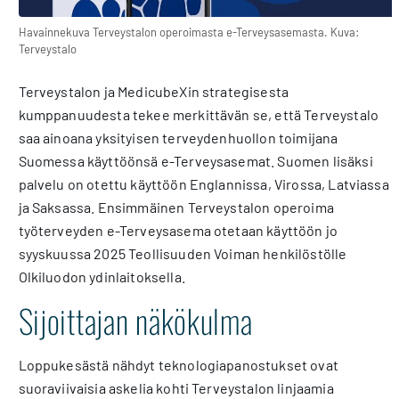
Havainnekuva Terveystalon operoimasta e-Terveysasemasta. Kuva:
Terveystalo
Terveystalon ja MedicubeXin strategisesta
kumppanuudesta tekee merkittävän se, että Terveystalo
saa ainoana yksityisen terveydenhuollon toimijana
Suomessa käyttöönsä e-Terveysasemat. Suomen lisäksi
palvelu on otettu käyttöön Englannissa, Virossa, Latviassa
ja Saksassa. Ensimmäinen Terveystalon operoima
työterveyden e-Terveysasema otetaan käyttöön jo
syyskuussa 2025 Teollisuuden Voiman henkilöstölle
Olkiluodon ydinlaitoksella.
Sijoittajan näkökulma
Loppukesästä nähdyt teknologiapanostukset ovat
suoraviivaisia askelia kohti Terveystalon linjaamia