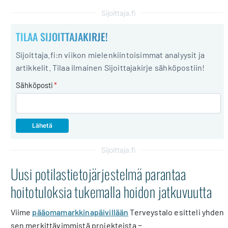
Sijoittaja.fi
TILAA SIJOITTAJAKIRJE!
Sijoittaja.fi:n viikon mielenkiintoisimmat analyysit ja
artikkelit. Tilaa ilmainen Sijoittajakirje sähköpostiin!
Sähköposti
*
Sijoittaja.fi
Uusi potilastietojärjestelmä parantaa
hoitotuloksia tukemalla hoidon jatkuvuutta
Viime
pääomamarkkinapäivillään
Terveystalo esitteli yhden
sen merkittävimmistä projekteista −