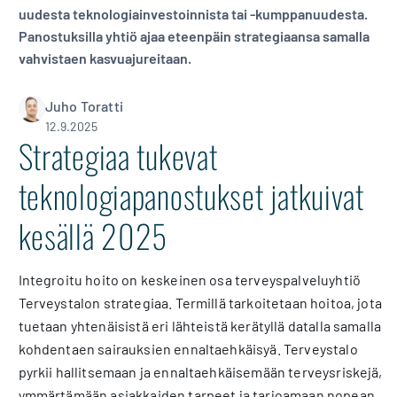
uudesta teknologiainvestoinnista tai -kumppanuudesta.
Panostuksilla yhtiö ajaa eteenpäin strategiaansa samalla
vahvistaen kasvuajureitaan.
Juho Toratti
12.9.2025
Strategiaa tukevat
teknologiapanostukset jatkuivat
kesällä 2025
Integroitu hoito on keskeinen osa terveyspalveluyhtiö
Terveystalon strategiaa. Termillä tarkoitetaan hoitoa, jota
tuetaan yhtenäisistä eri lähteistä kerätyllä datalla samalla
kohdentaen sairauksien ennaltaehkäisyä. Terveystalo
pyrkii hallitsemaan ja ennaltaehkäisemään terveysriskejä,
ymmärtämään asiakkaiden tarpeet ja tarjoamaan nopean