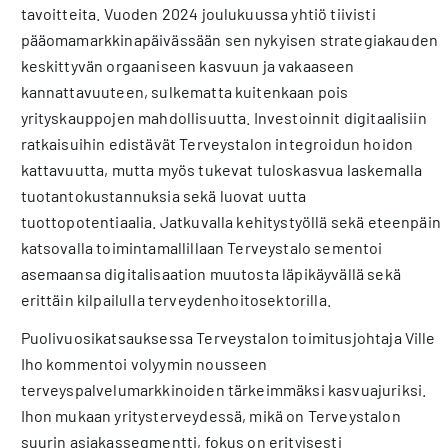
tavoitteita. Vuoden 2024 joulukuussa yhtiö tiivisti
pääomamarkkinapäivässään sen nykyisen strategiakauden
keskittyvän orgaaniseen kasvuun ja vakaaseen
kannattavuuteen, sulkematta kuitenkaan pois
yrityskauppojen mahdollisuutta. Investoinnit digitaalisiin
ratkaisuihin edistävät Terveystalon integroidun hoidon
kattavuutta, mutta myös tukevat tuloskasvua laskemalla
tuotantokustannuksia sekä luovat uutta
tuottopotentiaalia. Jatkuvalla kehitystyöllä sekä eteenpäin
katsovalla toimintamallillaan Terveystalo sementoi
asemaansa digitalisaation muutosta läpikäyvällä sekä
erittäin kilpailulla terveydenhoitosektorilla.
Puolivuosikatsauksessa Terveystalon toimitusjohtaja Ville
Iho kommentoi volyymin nousseen
terveyspalvelumarkkinoiden tärkeimmäksi kasvuajuriksi.
Ihon mukaan yritysterveydessä, mikä on Terveystalon
suurin asiakassegmentti, fokus on erityisesti