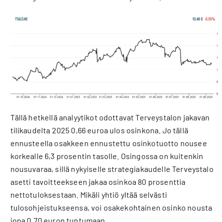
Tällä hetkellä analyytikot odottavat Terveystalon jakavan
tilikaudelta 2025 0,66 euroa ulos osinkona. Jo tällä
ennusteella osakkeen ennustettu osinkotuotto nousee
korkealle 6,3 prosentin tasolle. Osingossa on kuitenkin
nousuvaraa, sillä nykyiselle strategiakaudelle Terveystalo
asetti tavoitteekseen jakaa osinkoa 80 prosenttia
nettotuloksestaan. Mikäli yhtiö yltää selvästi
tulosohjeistukseensa, voi osakekohtainen osinko nousta
jopa 0,70 euron tuntumaan.