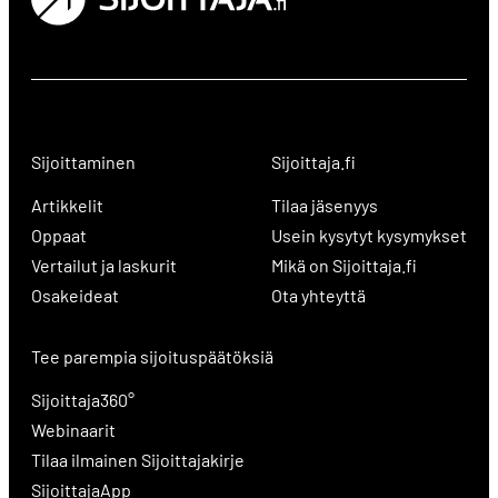
Sijoittaminen
Sijoittaja.fi
Artikkelit
Tilaa jäsenyys
Oppaat
Usein kysytyt kysymykset
Vertailut ja laskurit
Mikä on Sijoittaja.fi
Osakeideat
Ota yhteyttä
Tee parempia sijoituspäätöksiä
Sijoittaja360°
Webinaarit
Tilaa ilmainen Sijoittajakirje
SijoittajaApp