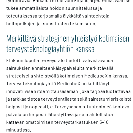
työtehtäviä. Ratkaisu ei ole vain kirjausjärjestelmä, vaan se
tukee ammattilaista hoidon suunnittelussa ja
toteutuksessa tarjoamalla älykkäitä vaihtoehtoja
hoitopolkujen ja -suositusten tekemiseen.
Merkittävä strateginen yhteistyö kotimaisen
terveysteknologiayhtiön kanssa
Elokuun lopulla Terveystalo tiedotti vahvistavansa
sairauksien ennaltaehkäisypalveluita merkittävällä
strategisella yhteistyöllä kotimaisen MedicubeXin kanssa.
Terveysteknologiayhtiö MedicubeX on kehittänyt
innovatiivisen itsemittausaseman, joka tarjoaa luotettavaa
ja tarkkaa tietoa terveydentilasta sekä sairastumisriskeistä
helposti ja nopeasti. e-Terveysasema-tuotenimeä kantava
palvelu on helposti lähestyttävä ja se mahdollistaa
kattavan omatoimisen terveystarkastuksen 5–10
minuutissa.