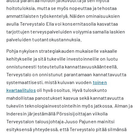
alusta parantaa hoidon jatkuvuutta ja sen myötä
hoitotuloksia, mutta se myös nopeuttaa ja tehostaa
ammattilaisten työskentelyä. Näiden ominaisuuksien
avulla Terveystalo Ella voi konsernitasolla kasvattaa
tarjottujen terveyspalveluiden volyymia samalla laskien
palveluiden tuotantokustannuksia.
Pohja nykyisen strategiakauden mukaiselle vakaalle
kehitykselle ja sitä tukeville investoinneille on luotu
onnistuneesti toteutetulla kannattavuuskäänteellä.
Terveystalo on onnistunut parantamaan kannattavuutta
systemaattisesti, mistä kuluvan vuoden
toinen
kvartaalitulos
oli hyvä osoitus. Hyvä tuloskunto
mahdollistaa panostukset kasvua sekä kannattavuutta
tukeviin teknologiainvestointeihin myös jatkossa. Alman ja
Inderesin järjestämällä Pörssisijoittajan viikolla
Terveystalon talousjohtaja Juuso Pajunen mainitsi
esityksensä yhteydessä, että Terveystalo pitää silmänsä