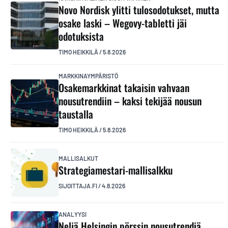
Novo Nordisk ylitti tulosodotukset, mutta
osake laski – Wegovy-tabletti jäi
odotuksista
TIMO HEIKKILÄ
/
5.8.2026
MARKKINAYMPÄRISTÖ
Osakemarkkinat takaisin vahvaan
nousutrendiin – kaksi tekijää nousun
taustalla
TIMO HEIKKILÄ
/
5.8.2026
MALLISALKUT
Strategiamestari-mallisalkku
SIJOITTAJA.FI
/
4.8.2026
ANALYYSI
Neljä Helsingin pörssin nousutrendiä