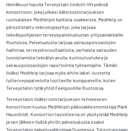
Heinäkuun lopulla Terveystalo tiedotti liittyvänsä
konsortioon, joka julkaisi käteisostotarjouksen
ruotsalaisen MedHelpin kaikista osakkeista. MedHelp on
pörssilistattu teknologiayritys, joka tarjoaa
tekoälypohjaisen terveyspalvelualustan yritysasiakkaille
Ruotsissa. Palvelualusta tarjoaa sairauspoissaolojen
hallintaa, terveyskonsultaatioita, varhaista sairauden
tunnistamista tekoälyn avulla, kuntoutustukea ja
sairauspoissaolojen raportointia työnantajille. Tämän
lisäksi MedHelp tarjoaa myös white label -tuotetta
työterveyspalveluita tuottaville kumppaneille, kuten
Terveystalon tytäryhtiö Feelgoodille Ruotsissa.
Terveystalon lisäksi ostotarjouksen tehneeseen
konsortioon kuuluu MedHelpin pääosakkeenomistaja Mark
Hauschildt. Konsortion tavoitteena on yksityistää MedHelp
ja sen jälkeen lisätä yhtiön palvelualusta osaksi
Terveystalon palveluvalikoimaa Suomessa. Toteutuessaan