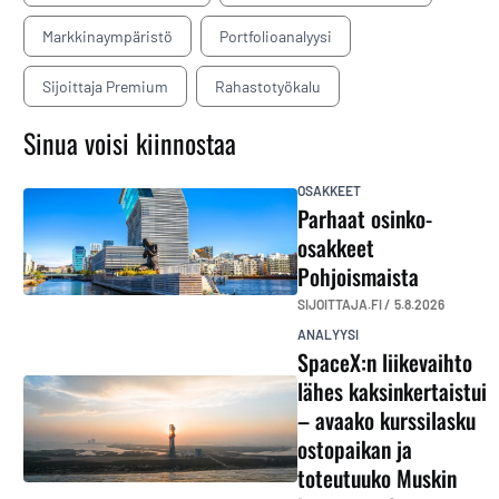
Markkinaympäristö
Portfolioanalyysi
Sijoittaja Premium
Rahastotyökalu
Sinua voisi kiinnostaa
OSAKKEET
Parhaat osinko-
osakkeet
Pohjoismaista
SIJOITTAJA.FI /
5.8.2026
ANALYYSI
SpaceX:n liikevaihto
lähes kaksinkertaistui
– avaako kurssilasku
ostopaikan ja
toteutuuko Muskin