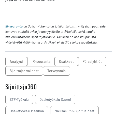
IR-seuranta
on SalkunRakentajan ja Sijoittaja.fi:n yrityskumppaneiden
kanava taustoittaville ja analyyttisille artikkeleille sekä muulle
mielenkiintoiselle sijoittajatiedolle. Artikkeli on osa kaupallista
yhteistyötä yhtiön kanssa. Artikkeli ei sisällä sijoitussuosituksia.
analyysi
IR-seuranta
osakkeet
pörssiyhtiöt
sijoittajan valinnat
Terveystalo
Sijoittaja360
ETF-Työkalu
Osaketyökalu Suomi
Osaketyökalu Maailma
Mallisalkut & Sijoitusideat