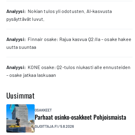
analyysi:
Nokian tulos yli odotusten. AI-kasvusta
pysäyttävät luvut.
analyysi:
Finnair osake: Rajua kasvua Q2:lla – osake hakee
uutta suuntaa
analyysi:
KONE osake: Q2-tulos niukasti alle ennusteiden
– osake jatkaa laskuaan
Uusimmat
OSAKKEET
Parhaat osinko-osakkeet Pohjoismaista
SIJOITTAJA.FI
/
5.8.2026