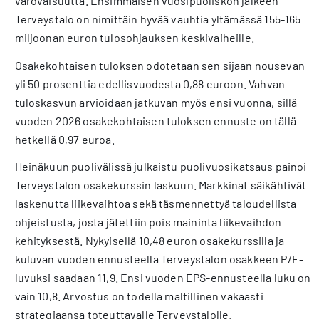
varovaisuutta. Ensimmäisen vuosipuoliskon jälkeen
Terveystalo on nimittäin hyvää vauhtia yltämässä 155-165
miljoonan euron tulosohjauksen keskivaiheille.
Osakekohtaisen tuloksen odotetaan sen sijaan nousevan
yli 50 prosenttia edellisvuodesta 0,88 euroon. Vahvan
tuloskasvun arvioidaan jatkuvan myös ensi vuonna, sillä
vuoden 2026 osakekohtaisen tuloksen ennuste on tällä
hetkellä 0,97 euroa.
Heinäkuun puolivälissä julkaistu puolivuosikatsaus painoi
Terveystalon osakekurssin laskuun. Markkinat säikähtivät
laskenutta liikevaihtoa sekä täsmennettyä taloudellista
ohjeistusta, josta jätettiin pois maininta liikevaihdon
kehityksestä. Nykyisellä 10,48 euron osakekurssilla ja
kuluvan vuoden ennusteella Terveystalon osakkeen P/E-
luvuksi saadaan 11,9. Ensi vuoden EPS-ennusteella luku on
vain 10,8. Arvostus on todella maltillinen vakaasti
strategiaansa toteuttavalle Terveystalolle.