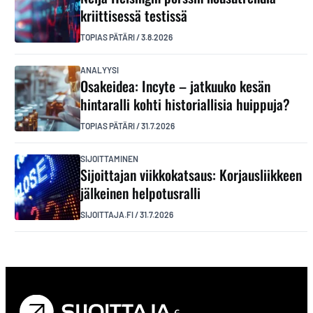
kriittisessä testissä
TOPIAS PÄTÄRI
/
3.8.2026
ANALYYSI
Osakeidea: Incyte – jatkuuko kesän
hintaralli kohti historiallisia huippuja?
TOPIAS PÄTÄRI
/
31.7.2026
SIJOITTAMINEN
Sijoittajan viikkokatsaus: Korjausliikkeen
jälkeinen helpotusralli
SIJOITTAJA.FI
/
31.7.2026