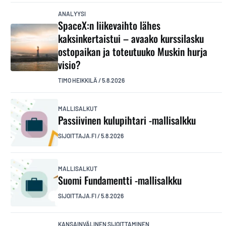
ANALYYSI
SpaceX:n liikevaihto lähes
kaksinkertaistui – avaako kurssilasku
ostopaikan ja toteutuuko Muskin hurja
visio?
TIMO HEIKKILÄ
/
5.8.2026
MALLISALKUT
Passiivinen kulupihtari -mallisalkku
SIJOITTAJA.FI
/
5.8.2026
MALLISALKUT
Suomi Fundamentti -mallisalkku
SIJOITTAJA.FI
/
5.8.2026
KANSAINVÄLINEN SIJOITTAMINEN