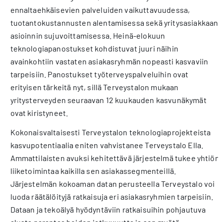
ennaltaehkäisevien palveluiden vaikuttavuudessa,
tuotantokustannusten alentamisessa sekä yritysasiakkaan
asioinnin sujuvoittamisessa. Heinä-elokuun
teknologiapanostukset kohdistuvat juuri näihin
avainkohtiin vastaten asiakasryhmän nopeasti kasvaviin
tarpeisiin. Panostukset työterveyspalveluihin ovat
erityisen tärkeitä nyt, sillä Terveystalon mukaan
yritysterveyden seuraavan 12 kuukauden kasvunäkymät
ovat kiristyneet.
Kokonaisvaltaisesti Terveystalon teknologiaprojekteista
kasvupotentiaalia eniten vahvistanee Terveystalo Ella.
Ammattilaisten avuksi kehitettävä järjestelmä tukee yhtiön
liiketoimintaa kaikilla sen asiakassegmenteillä.
Järjestelmän kokoaman datan perusteella Terveystalo voi
luoda räätälöityjä ratkaisuja eri asiakasryhmien tarpeisiin.
Dataan ja tekoälyä hyödyntäviin ratkaisuihin pohjautuva