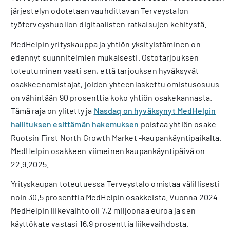
järjestelyn odotetaan vauhdittavan Terveystalon
työterveyshuollon digitaalisten ratkaisujen kehitystä.
MedHelpin yrityskauppa ja yhtiön yksityistäminen on
edennyt suunnitelmien mukaisesti. Ostotarjouksen
toteutuminen vaati sen, että tarjouksen hyväksyvät
osakkeenomistajat, joiden yhteenlaskettu omistusosuus
on vähintään 90 prosenttia koko yhtiön osakekannasta.
Tämä raja on ylitetty ja
Nasdaq on hyväksynyt MedHelpin
hallituksen esittämän hakemuksen
poistaa yhtiön osake
Ruotsin First North Growth Market -kaupankäyntipaikalta.
MedHelpin osakkeen viimeinen kaupankäyntipäivä on
22.9.2025.
Yrityskaupan toteutuessa Terveystalo omistaa välillisesti
noin 30,5 prosenttia MedHelpin osakkeista. Vuonna 2024
MedHelpin liikevaihto oli 7,2 miljoonaa euroa ja sen
käyttökate vastasi 16,9 prosenttia liikevaihdosta.