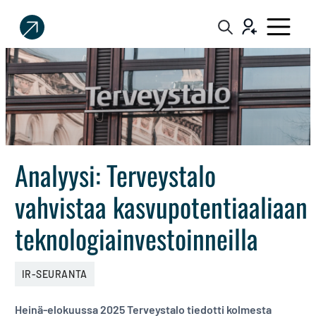
Sijoittaja.fi
Tee
parempia
sijoituspäätöksiä
Analyysi: Terveystalo
vahvistaa kasvupotentiaaliaan
teknologiainvestoinneilla
IR-SEURANTA
Heinä-elokuussa 2025 Terveystalo tiedotti kolmesta