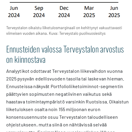
Terveystalon oikaistu liiketulosmarginaali on kehittynyt vakuuttavasti
viimeisen vuoden aikana. Kuva: Terveystalo puolivuosiesitys
Ennusteiden valossa Terveystalon arvostus
on kiinnostava
Analyytikot odottavat Terveystalon liikevaihdon vuonna
2025 pysyvän edellisvuoden tasolla tai laskevan hieman.
Ennusteissa näkyvät Portfolioliiketoiminnot-segmentin
päättyvien sopimusten negatiivinen vaikutus sekä
haastava toimintaympäristö varsinkin Ruotsissa. Oikaistun
liiketuloksen osalta noin 155 miljoonan euron
konsensusennuste osuu Terveystalon taloudelliseen
ohjeistukseen, mutta siinä on nähtävissä selvää