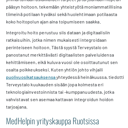
pääsyn hoitoon, tekemään yhteistyötä moniammatillisina
tiimeinä potilaan hyväksi sekä huolehtimaan potilaasta
koko hoitopolun ajan aina toipumiseen saakka.
Integroitu hoito perustuu siis dataan ja digitaalisiin
ratkaisuihin, jotka nimen mukaisesti integroidaan
perinteiseen hoitoon. Tästä syystä Terveystalo on
panostanut merkittävästi digitaalisten palveluidensa
kehittämiseen, eikä kuluva vuosi ole osoittautunut sen
osalta poikkeukseksi. Kuten yhtiön johto vihjaili
puolivuosikatsauksensa
yhteydessä heinäkuussa, tiedotti
Terveystalo kuukauden sisään jopa kolmesta eri
teknologiainvestoinnista tai -kumppanuudesta, jotka
vahvistavat sen asemaa kattavan integroidun hoidon
tarjoajana.
MedHelpin yrityskauppa Ruotsissa