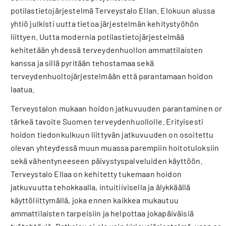
potilastietojärjestelmä Terveystalo Ellan. Elokuun alussa
yhtiö julkisti uutta tietoa järjestelmän kehitystyöhön
liittyen. Uutta modernia potilastietojärjestelmää
kehitetään yhdessä terveydenhuollon ammattilaisten
kanssa ja sillä pyritään tehostamaa sekä
terveydenhuoltojärjestelmään että parantamaan hoidon
laatua.
Terveystalon mukaan hoidon jatkuvuuden parantaminen on
tärkeä tavoite Suomen terveydenhuollolle. Erityisesti
hoidon tiedonkulkuun liittyvän jatkuvuuden on osoitettu
olevan yhteydessä muun muassa parempiin hoitotuloksiin
sekä vähentyneeseen päivystyspalveluiden käyttöön.
Terveystalo Ellaa on kehitetty tukemaan hoidon
jatkuvuutta tehokkaalla, intuitiivisella ja älykkäällä
käyttöliittymällä, joka ennen kaikkea mukautuu
ammattilaisten tarpeisiin ja helpottaa jokapäiväisiä