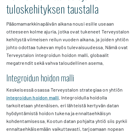
tuloskehityksen taustalla
Pääomamarkkinapäivän aikana nousi esille useaan
otteeseen kolme ajuria, jotka ovat tukeneet Terveystalon
kehitystä viimeisen reilun vuoden aikana, ja joiden yhtiön
johto odottaa tukevan myös tulevaisuudessa. Nämä ovat
Terveystalon integroidun hoidon malli, globaalit
megatrendit sekä vahva taloudellinen asema.
Integroidun hoidon malli
Keskeisessä osassa Terveystalon strategiaa on yhtiön
integroidun hoidon malli
. Integroidulla hoidolla
tarkoitetaan yhtenäisen, eri lähteistä kertyvän datan
hyödyntämistä hoidon tukena ja ennaltaehkäisyn
kohdentamisessa. Kootun datan pohjalta yhtiö siis pyrkii
ennaltaehkäisemään vaikuttavasti, tarjoamaan nopean