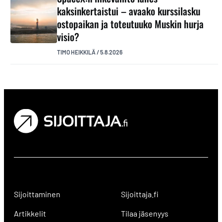
kaksinkertaistui – avaako kurssilasku
ostopaikan ja toteutuuko Muskin hurja
visio?
TIMO HEIKKILÄ
/
5.8.2026
Sijoittaminen
Sijoittaja.fi
Artikkelit
Tilaa jäsenyys