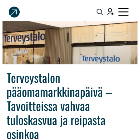
Sijoittaja.fi
Tee
parempia
sijoituspäätöksiä
Terveystalon
pääomamarkkinapäivä –
Tavoitteissa vahvaa
tuloskasvua ja reipasta
osinkoa