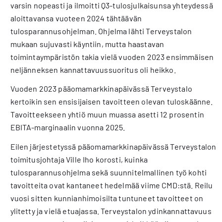
varsin nopeasti ja ilmoitti Q3-tulosjulkaisunsa yhteydessä
aloittavansa vuoteen 2024 tähtäävän
tulosparannusohjelman. Ohjelma lähti Terveystalon
mukaan sujuvasti käyntiin, mutta haastavan
toimintaympäristön takia vielä vuoden 2023 ensimmäisen
neljänneksen kannattavuussuoritus oli heikko.
Vuoden 2023 pääomamarkkinapäivässä Terveystalo
kertoikin sen ensisijaisen tavoitteen olevan tuloskäänne.
Tavoitteekseen yhtiö muun muassa asetti 12 prosentin
EBITA-marginaalin vuonna 2025.
Eilen järjestetyssä pääomamarkkinapäivässä Terveystalon
toimitusjohtaja Ville Iho korosti, kuinka
tulosparannusohjelma sekä suunnitelmallinen työ kohti
tavoitteita ovat kantaneet hedelmää viime CMD:stä. Reilu
vuosi sitten kunnianhimoisilta tuntuneet tavoitteet on
ylitetty ja vielä etuajassa. Terveystalon ydinkannattavuus