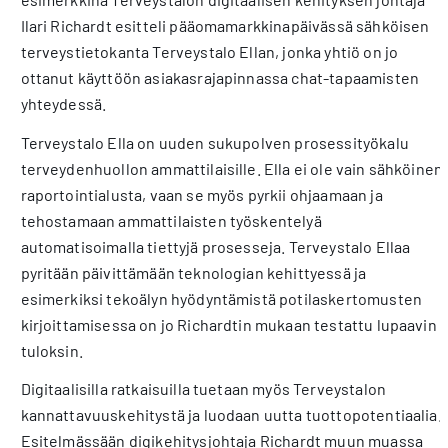
Ilari Richardt esitteli pääomamarkkinapäivässä sähköisen
terveystietokanta Terveystalo Ellan, jonka yhtiö on jo
ottanut käyttöön asiakasrajapinnassa chat-tapaamisten
yhteydessä.
Terveystalo Ella on uuden sukupolven prosessityökalu
terveydenhuollon ammattilaisille. Ella ei ole vain sähköinen
raportointialusta, vaan se myös pyrkii ohjaamaan ja
tehostamaan ammattilaisten työskentelyä
automatisoimalla tiettyjä prosesseja. Terveystalo Ellaa
pyritään päivittämään teknologian kehittyessä ja
esimerkiksi tekoälyn hyödyntämistä potilaskertomusten
kirjoittamisessa on jo Richardtin mukaan testattu lupaavin
tuloksin.
Digitaalisilla ratkaisuilla tuetaan myös Terveystalon
kannattavuuskehitystä ja luodaan uutta tuottopotentiaalia.
Esitelmässään digikehitysjohtaja Richardt muun muassa