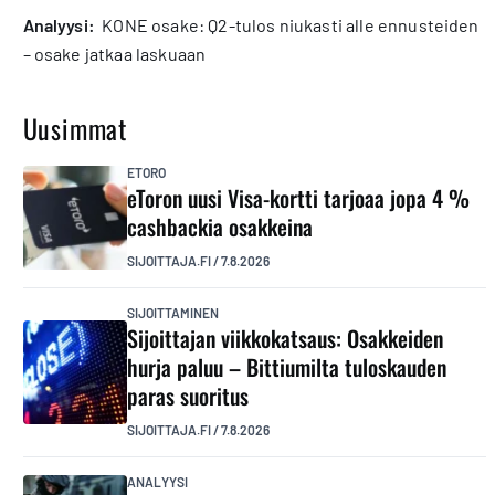
analyysi:
KONE osake: Q2-tulos niukasti alle ennusteiden
– osake jatkaa laskuaan
Uusimmat
ETORO
eToron uusi Visa-kortti tarjoaa jopa 4 %
cashbackia osakkeina
SIJOITTAJA.FI
/
7.8.2026
SIJOITTAMINEN
Sijoittajan viikkokatsaus: Osakkeiden
hurja paluu – Bittiumilta tuloskauden
paras suoritus
SIJOITTAJA.FI
/
7.8.2026
ANALYYSI