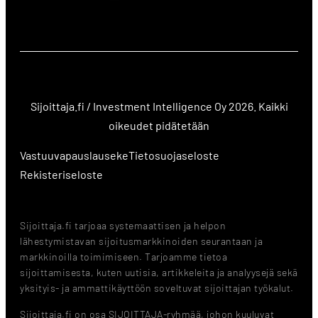
Sijoittaja.fi / Investment Intelligence Oy 2026. Kaikki
oikeudet pidätetään
Vastuuvapauslauseke
Tietosuojaseloste
Rekisteriseloste
Sijoittaja.fi tarjoaa systemaattisen ja helpon
lähestymistavan sijoitusmarkkinoiden seurantaan ja
markkinoilla toimimiseen. Tarjoamme tietoa
sijoittamisesta, kuten uutisia, artikkeleita ja analyysejä sekä
yksityis- ja ammattikäyttöön soveltuvat sijoittajan työkalut.
Sijoittaja.fi on osa SIJOITTAJA-ryhmää, johon kuuluvat