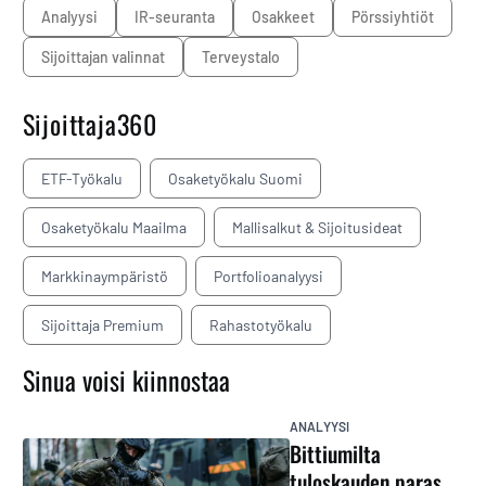
analyysi
IR-seuranta
osakkeet
pörssiyhtiöt
sijoittajan valinnat
Terveystalo
Sijoittaja360
ETF-Työkalu
Osaketyökalu Suomi
Osaketyökalu Maailma
Mallisalkut & Sijoitusideat
Markkinaympäristö
Portfolioanalyysi
Sijoittaja Premium
Rahastotyökalu
Sinua voisi kiinnostaa
ANALYYSI
Bittiumilta
tuloskauden paras