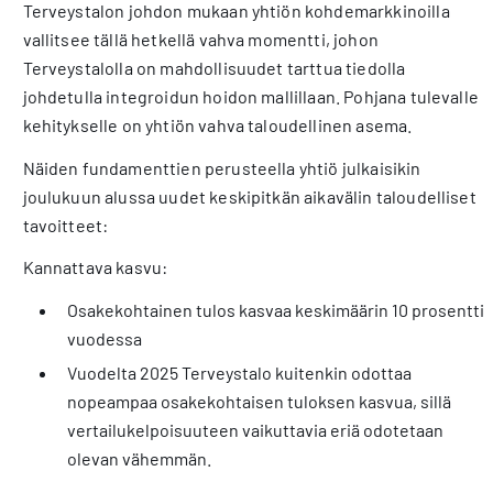
Terveystalon johdon mukaan yhtiön kohdemarkkinoilla
vallitsee tällä hetkellä vahva momentti, johon
Terveystalolla on mahdollisuudet tarttua tiedolla
johdetulla integroidun hoidon mallillaan. Pohjana tulevalle
kehitykselle on yhtiön vahva taloudellinen asema.
Näiden fundamenttien perusteella yhtiö julkaisikin
joulukuun alussa uudet keskipitkän aikavälin taloudelliset
tavoitteet:
Kannattava kasvu:
Osakekohtainen tulos kasvaa keskimäärin 10 prosenttia
vuodessa
Vuodelta 2025 Terveystalo kuitenkin odottaa
nopeampaa osakekohtaisen tuloksen kasvua, sillä
vertailukelpoisuuteen vaikuttavia eriä odotetaan
olevan vähemmän.