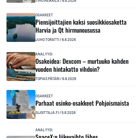
TIMO HEIKKILÄ
/
6.8.2026
OSAKKEET
Piensijoittajien kaksi suosikkiosaketta
Harvia ja Qt hirmunousussa
JUHO TORATTI
/
6.8.2026
ANALYYSI
Osakeidea: Dexcom – murtuuko kahden
vuoden hintakatto vihdoin?
TOPIAS PÄTÄRI
/
6.8.2026
OSAKKEET
Parhaat osinko-osakkeet Pohjoismaista
SIJOITTAJA.FI
/
5.8.2026
ANALYYSI
SpaceX:n liikevaihto lähes