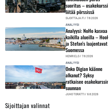
suoritus – osakekurssi
liitää pörssissä
SIJOITTAJA.FI /
7.8.2026
ANALYYSI
Analyysi: NoHo kasvaa
kaikilla alueilla – Hook
ja Stefan’s laajentavat
Suomessa
HENRI ELO /
7.8.2026
ANALYYSI
Onko Digian käänne
alkanut? Syksy
ratkaisee osakekurssin
suunnan
JUHO TORATTI /
6.8.2026
Sijoittajan valinnat