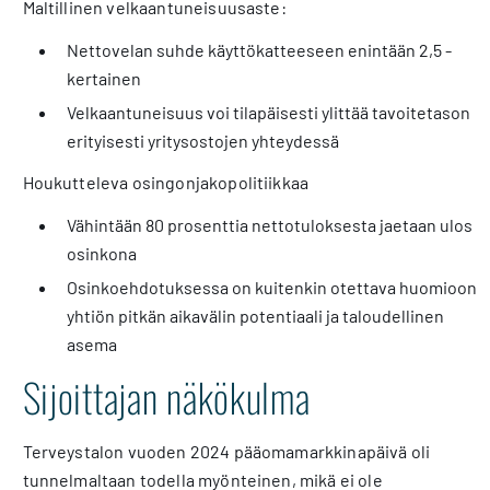
Maltillinen velkaantuneisuusaste:
Nettovelan suhde käyttökatteeseen enintään 2,5 -
kertainen
Velkaantuneisuus voi tilapäisesti ylittää tavoitetason
erityisesti yritysostojen yhteydessä
Houkutteleva osingonjakopolitiikkaa
Vähintään 80 prosenttia nettotuloksesta jaetaan ulos
osinkona
Osinkoehdotuksessa on kuitenkin otettava huomioon
yhtiön pitkän aikavälin potentiaali ja taloudellinen
asema
Sijoittajan näkökulma
Terveystalon vuoden 2024 pääomamarkkinapäivä oli
tunnelmaltaan todella myönteinen, mikä ei ole