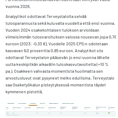
vuonna 2026.
Analyytikot odottavat Terveystalolta selvää
tulosparannusta sekä kuluvalta vuodelta että ensi vuonna.
Vuoden 2024 osakekohtaisen tuloksen arvioidaan
viimeisimmän tulosvaroituksen valossa nousevan jopa 0,78
euroon (2023: -0,33 €). Vuodelle 2025 EPS:n odotetaan
kasvavan 9,0 prosenttia 0,85 euroon. Analyytikot siis
odottavat Terveystalon pääsevän jo ensi vuonna lähelle
uutta keskipitkän aikavälin tuloskasvutavoitetta (+10 %
pa.). Osakkeen vahvasta momentista huolimatta sen
arvostusluvut ovat pysyneet melko edullisina. Terveystalo
saa Osaketyökalun pisteytyksessä momentista täydet
kymmenen pistettä.