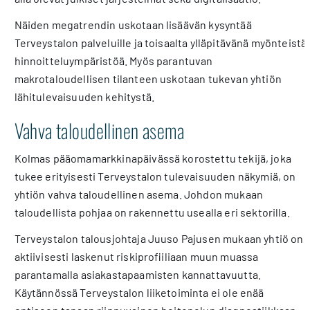
Näiden megatrendin uskotaan lisäävän kysyntää
Terveystalon palveluille ja toisaalta ylläpitävänä myönteistä
hinnoitteluympäristöä. Myös parantuvan
makrotaloudellisen tilanteen uskotaan tukevan yhtiön
lähitulevaisuuden kehitystä.
Vahva taloudellinen asema
Kolmas pääomamarkkinapäivässä korostettu tekijä, joka
tukee erityisesti Terveystalon tulevaisuuden näkymiä, on
yhtiön vahva taloudellinen asema. Johdon mukaan
taloudellista pohjaa on rakennettu usealla eri sektorilla.
Terveystalon talousjohtaja Juuso Pajusen mukaan yhtiö on
aktiivisesti laskenut riskiprofiiliaan muun muassa
parantamalla asiakastapaamisten kannattavuutta.
Käytännössä Terveystalon liiketoiminta ei ole enää