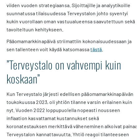
viiden vuoden strategiaansa. Sijoittajille ja analyytikoille
suunnatussa tilaisuudessa Terveystalon johto syventyi
kukin vuorollaan oman vastuualueensa saavutettuun sekä
tavoiteltuun kehitykseen.
Pääomamarkkinapäivä striimattiin kokonaisuudessaan ja
sen tallenteen voit käydä katsomassa
tästä
.
”Terveystalo on vahvempi kuin
koskaan”
Kun Terveystalo järjesti edellisen pääomamarkkinapäivän
toukokuussa 2023, oli yhtiön tilanne varsin erilainen kuin
nyt. Vuoden 2022 loppupuolella nopeasti nousseen
inflaation kasvattamat kustannukset sekä
koronatestauksen merkittävä väheneminen alkoivat painaa
Terveystalon kannattavuutta. Yhtiö reagoi tilanteeseen