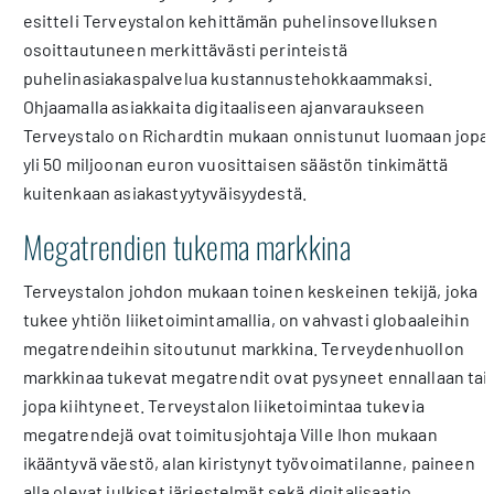
esitteli Terveystalon kehittämän puhelinsovelluksen
osoittautuneen merkittävästi perinteistä
puhelinasiakaspalvelua kustannustehokkaammaksi.
Ohjaamalla asiakkaita digitaaliseen ajanvaraukseen
Terveystalo on Richardtin mukaan onnistunut luomaan jopa
yli 50 miljoonan euron vuosittaisen säästön tinkimättä
kuitenkaan asiakastyytyväisyydestä.
Megatrendien tukema markkina
Terveystalon johdon mukaan toinen keskeinen tekijä, joka
tukee yhtiön liiketoimintamallia, on vahvasti globaaleihin
megatrendeihin sitoutunut markkina. Terveydenhuollon
markkinaa tukevat megatrendit ovat pysyneet ennallaan tai
jopa kiihtyneet. Terveystalon liiketoimintaa tukevia
megatrendejä ovat toimitusjohtaja Ville Ihon mukaan
ikääntyvä väestö, alan kiristynyt työvoimatilanne, paineen
alla olevat julkiset järjestelmät sekä digitalisaatio.