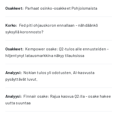
osakkeet:
Parhaat osinko-osakkeet Pohjoismaista
korko:
Fed piti ohjauskoron ennallaan – nähdäänkö
syksyllä koronnosto?
osakkeet:
Kempower osake: Q2-tulos alle ennusteiden –
hiljentynyt latausmarkkina näkyy tilauksissa
analyysi:
Nokian tulos yli odotusten. AI-kasvusta
pysäyttävät luvut.
analyysi:
Finnair osake: Rajua kasvua Q2:lla – osake hakee
uutta suuntaa