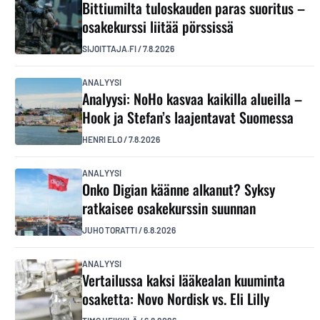
Bittiumilta tuloskauden paras suoritus –
osakekurssi liitää pörssissä
SIJOITTAJA.FI
/
7.8.2026
ANALYYSI
Analyysi: NoHo kasvaa kaikilla alueilla –
Hook ja Stefan’s laajentavat Suomessa
HENRI ELO
/
7.8.2026
ANALYYSI
Onko Digian käänne alkanut? Syksy
ratkaisee osakekurssin suunnan
JUHO TORATTI
/
6.8.2026
ANALYYSI
Vertailussa kaksi lääkealan kuuminta
osaketta: Novo Nordisk vs. Eli Lilly