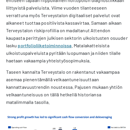
entiseen tapaan riippuvainen hoitopolun diagnostiikkaan
liittyvistä palveluista. Viime vuoden tilanteeseen
verrattuna myös Terveystalon digitaaliset palvelut ovat
alkaneet tuottaa positiivista kassavirtaa. Samaan aikaan
Terveystalon riskiprofiilia on madaltanut Attendon
kaupasta perittyjen julkisen sektorin ulkoistusten osuuden
lasku
portfolioliiketoiminnoissa
. Matalakatteisista
ulkoistuspalveluista pyritään luopumaan ja niiden tilalle
haetaan vakaampia yhteistyösopimuksia.
Taseen kannalta Terveystalo on rakentanut vakaampaa
asemaa pienentämällä velkaantuneisuuttaan
kannattavuustrendin noustessa. Pajusen mukaan yhtiön
velkaantuneisuus on tällä hetkellä historiansa
matalimmalla tasolla.