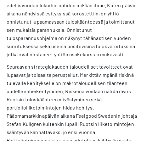
edellisvuoden lukuihin nähden mikään ihme. Kuten päivän
aikana nähdyissä esityksissä korostettiin, on yhtiö
onnistunut lupaamassaan tuloskäänteessä ja toimittanut
sen mukaisia parannuksia. Onnistunut
tulosparannusohjelma on näkynyt tähänastisen vuoden
suorituksessa sekä useina positiivisina tulosvaroituksina,
jotka ovat nostaneet yhtiön osakekurssia mukavasti.
Seuraavan strategiakauden taloudelliset tavoitteet ovat
lupaavat ja toisaalta perustellut. Merkittävimpänä riskinä
tulevalle kehitykselle on makrotaloudellisen tilanteen
uudelleenheikentyminen. Riskeinä voidaan nähdä myös
Ruotsin tuloskäänteen viivästyminen sekä
portfolioliiketoimintojen hidas kehitys.
Pääomamarkkinapäivän aikana Feelgood Swedenin johtaja
Stefan Kullgren kuitenkin lupaili Ruotsin liiketoimintojen
kääntyvän kannattavaksi jo ensi vuonna.
Portfoliotoiminnoissa kasvun odotetaan kiihtyvän vasta