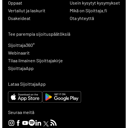
Oppaat
Usein kysytyt kysymykset
Vertailut ja laskurit
Mikä on Sijoittaja.fi
Osakeideat
Ota yhteyttä
Tee parempia sijoituspäätöksiä
Sijoittaja360°
Webinaarit
Tilaa ilmainen Sijoittajakirje
SijoittajaApp
Lataa SijoittajaApp
Seuraa meitä