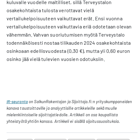
kuluvalle vuodelle maltilliset, sillä Terveystalon
osakekohtaista tulosta verottavat vielä
vertailukelpoisuuteen vaikuttavat erät. Ensi vuonna
vertailukelpoisuuteen vaikuttavia eriä odotetaan olevan
vähemmän. Vahvan suoriutumisen myötä Terveystalo
todennäköisesti nostaa tilikauden 2024 osakekohtaista
osinkoaan edellisvuodesta (0,30 €), mutta yli 0,60 euron
osinko jää vielä tulevien vuosien odotuksiin.
IR-seuranta
on SalkunRakentajan ja Sijoittaja.fi:n yrityskumppaneiden
kanava taustoittaville ja analyyttisille artikkeleille sekä muulle
mielenkiintoiselle sijoittajatiedolle. Artikkeli on osa kaupallista
yhteistyötä yhtiön kanssa. Artikkeli ei sisällä sijoitussuosituksia.