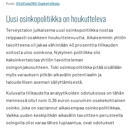
Kuva:
Sijoittaja360 Osaketyökalu
Uusi osinkopolitiikka on houkutteleva
Terveystalon julkaisema uusi osinkopolitiikka nostaa
reippaasti osakkeen houkuttelevuutta. Aikaisemmin yhtiön
tavoitteena oli jakaa vähintään 40 prosenttia tilikauden
voitosta ulos osinkona. Nykyinen politiikka siis
kaksinkertaistaa yhtiön tavoitteleman
osingonjakosuhteen. Toki osinkopolitiikka pitää sisällään
myös varauksen pitkän aikavälin potentiaalin ja
taloudellisen aseman säilyttämisestä.
Kuluvalta tilikaudelta analyytikoiden odotuksissa on tähän
mennessä ollut noin 0,36 euron suuruinen osakekohtainen
osinko, joka on vastannut aikaisempaa osinkopolitiikkaa.
Vaikka uuden keskipitkän aikavälin tavoitteen perusteella
osingolla olisi varaa lähes tuplaantua, ovat odotukset