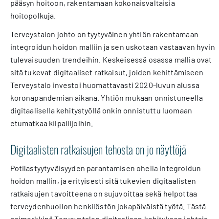
pääsyn hoitoon, rakentamaan kokonaisvaltaisia
hoitopolkuja.
Terveystalon johto on tyytyväinen yhtiön rakentamaan
integroidun hoidon malliin ja sen uskotaan vastaavan hyvin
tulevaisuuden trendeihin. Keskeisessä osassa mallia ovat
sitä tukevat digitaaliset ratkaisut, joiden kehittämiseen
Terveystalo investoi huomattavasti 2020-luvun alussa
koronapandemian aikana. Yhtiön mukaan onnistuneella
digitaalisella kehitystyöllä onkin onnistuttu luomaan
etumatkaa kilpailijoihin.
Digitaalisten ratkaisujen tehosta on jo näyttöjä
Potilastyytyväisyyden parantamisen ohella integroidun
hoidon mallin, ja erityisesti sitä tukevien digitaalisten
ratkaisujen tavoitteena on sujuvoittaa sekä helpottaa
terveydenhuollon henkilöstön jokapäiväistä työtä. Tästä
esimerkkinä Terveystalon digitaalisen kehityksen johtaja