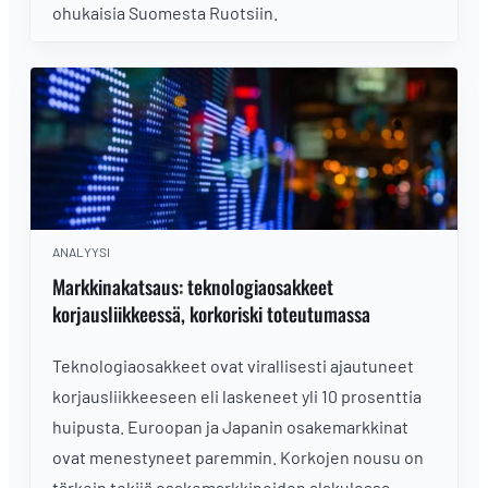
ohukaisia Suomesta Ruotsiin.
ANALYYSI
Markkinakatsaus: teknologiaosakkeet
korjausliikkeessä, korkoriski toteutumassa
Teknologiaosakkeet ovat virallisesti ajautuneet
korjausliikkeeseen eli laskeneet yli 10 prosenttia
huipusta. Euroopan ja Japanin osakemarkkinat
ovat menestyneet paremmin. Korkojen nousu on
tärkein tekijä osakemarkkinoiden alakulossa.