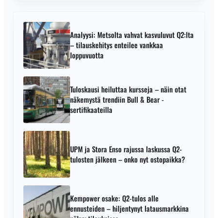
ostopaikka vai vasta AI-osakkeisiin liittyvä riski,
joka puhkaisee kuplan?
Analyysi: Metsolta vahvat kasvuluvut Q2:lta
– tilauskehitys enteilee vankkaa
loppuvuotta
Tuloskausi heiluttaa kursseja – näin otat
näkemystä trendiin Bull & Bear -
sertifikaateilla
UPM ja Stora Enso rajussa laskussa Q2-
tulosten jälkeen – onko nyt ostopaikka?
Kempower osake: Q2-tulos alle
ennusteiden – hiljentynyt latausmarkkina