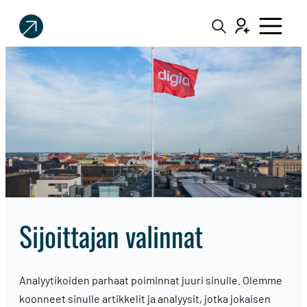
Sijoittaja.fi
Tee
parempia
sijoituspäätöksiä
sijoittajan valinnat
Analyytikoiden parhaat poiminnat juuri sinulle. Olemme
koonneet sinulle artikkelit ja analyysit, jotka jokaisen