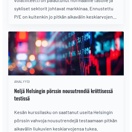
volatiliteetti on palautunut normaalille tasolle ja
sykliset sektorit johtavat markkinaa. Ennustettu
P/E on kuitenkin jo pitkän aikavälin keskiarvojen
yläpuolella ja reaalikorot positiiviset, mikä kiristää
tuottovaatimusta. Kaksi tekijää, jotka heiluttavat
osakemarkkinoita, nousee nyt ylitse muiden
ANALYYSI
Neljä Helsingin pörssin nousutrendiä kriittisessä
testissä
Kesän kurssilasku on saattanut useita Helsingin
pörssin vahvoja nousutrendejä testaamaan pitkän
aikavälin liukuvien keskiarvojensa tukea.