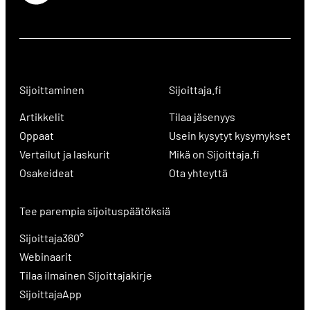
Sijoittaminen
Sijoittaja.fi
Artikkelit
Tilaa jäsenyys
Oppaat
Usein kysytyt kysymykset
Vertailut ja laskurit
Mikä on Sijoittaja.fi
Osakeideat
Ota yhteyttä
Tee parempia sijoituspäätöksiä
Sijoittaja360°
Webinaarit
Tilaa ilmainen Sijoittajakirje
SijoittajaApp