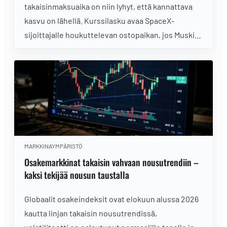
takaisinmaksuaika on niin lyhyt, että kannattava
kasvu on lähellä. Kurssilasku avaa SpaceX-
sijoittajalle houkuttelevan ostopaikan, jos Muskin
hurja visio toteutuu.
MARKKINAYMPÄRISTÖ
Osakemarkkinat takaisin vahvaan nousutrendiin –
kaksi tekijää nousun taustalla
Globaalit osakeindeksit ovat elokuun alussa 2026
kautta linjan takaisin nousutrendissä,