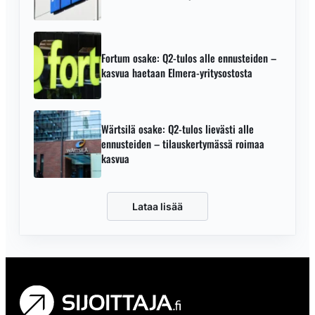
Fortum osake: Q2-tulos alle ennusteiden –
kasvua haetaan Elmera-yritysostosta
Wärtsilä osake: Q2-tulos lievästi alle
ennusteiden – tilauskertymässä roimaa
kasvua
Lataa lisää