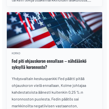
Mitkä olisivat tekijät, joilla markkinat kääntyisivät
takaisin nousuun?
KORKO
Fed piti ohjauskoron ennallaan – nähdäänkö
syksyllä koronnosto?
Yhdysvaltain keskuspankki Fed päätti pitää
ohjauskoron vielä ennallaan. Kolme johtajaa
kahdestatoista äänesti kuitenkin 0,25 %:n
koronnoston puolesta. Fedin päätös sai
markkinoilta negatiivisen vastaanoton.