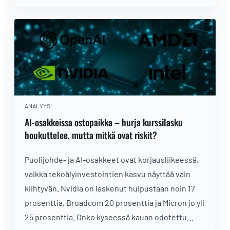
ANALYYSI
AI-osakkeissa ostopaikka – hurja kurssilasku
houkuttelee, mutta mitkä ovat riskit?
Puolijohde- ja AI-osakkeet ovat korjausliikeessä,
vaikka tekoälyinvestointien kasvu näyttää vain
kiihtyvän. Nvidia on laskenut huipustaan noin 17
prosenttia, Broadcom 20 prosenttia ja Micron jo yli
25 prosenttia. Onko kyseessä kauan odotettu