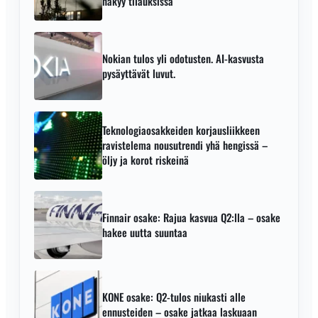
näkyy tilauksissa
Nokian tulos yli odotusten. AI-kasvusta
pysäyttävät luvut.
Teknologiaosakkeiden korjausliikkeen
ravistelema nousutrendi yhä hengissä –
öljy ja korot riskeinä
Finnair osake: Rajua kasvua Q2:lla – osake
hakee uutta suuntaa
KONE osake: Q2-tulos niukasti alle
ennusteiden – osake jatkaa laskuaan