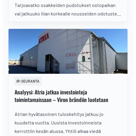
Tarjoavatko osakkeiden pudotukset ostopaikan
vai jatkuuko liian korkealle nousseiden odotusten
purkautuminen?
IR-SEURANTA
Analyysi: Atria jatkaa investointeja
toimintamaissaan – Viron brändiin luotetaan
Atrian hyvätasoinen tuloskehitys jatkuu jo
kuudetta vuotta. Uusista investoinneista
kerrottiin kesän alussa. Yhtiö alkaa viedä