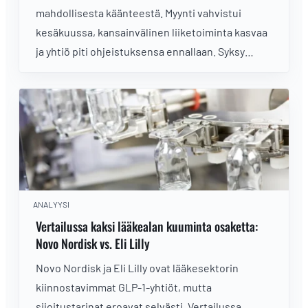
mahdollisesta käänteestä. Myynti vahvistui
kesäkuussa, kansainvälinen liiketoiminta kasvaa
ja yhtiö piti ohjeistuksensa ennallaan. Syksy
näyttää, alkaako tehty työ näkyä tuloksessa ja
kääntyykö samalla myös osakekurssin suunta.
ANALYYSI
Vertailussa kaksi lääkealan kuuminta osaketta:
Novo Nordisk vs. Eli Lilly
Novo Nordisk ja Eli Lilly ovat lääkesektorin
kiinnostavimmat GLP-1-yhtiöt, mutta
sijoitustarinat eroavat selvästi. Vertailussa