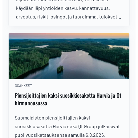
käydään läpi yhtiöiden kasvu, kannattavuus,
arvostus, riskit, osingot ja tuoreimmat tulokset –
kumpi sopii paremmin sinun sijoitusstrategiaasi?
OSAKKEET
Piensijoittajien kaksi suosikkiosaketta Harvia ja Qt
hirmunousussa
Suomalaisten piensijoittajien kaksi
suosikkiosaketta Harvia sekä Qt Group julkaisivat
puolivuosikatsauksensa aamulla 6.8.2026.