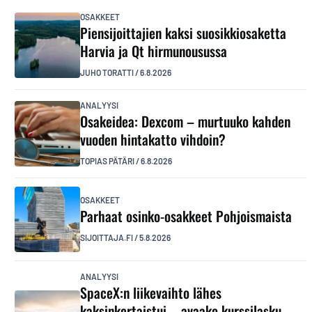
OSAKKEET
Piensijoittajien kaksi suosikkiosaketta
Harvia ja Qt hirmunousussa
JUHO TORATTI
/
6.8.2026
ANALYYSI
Osakeidea: Dexcom – murtuuko kahden
vuoden hintakatto vihdoin?
TOPIAS PÄTÄRI
/
6.8.2026
OSAKKEET
Parhaat osinko-osakkeet Pohjoismaista
SIJOITTAJA.FI
/
5.8.2026
ANALYYSI
SpaceX:n liikevaihto lähes
kaksinkertaistui – avaako kurssilasku