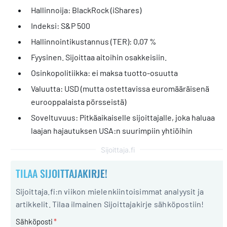
Hallinnoija: BlackRock (iShares)
Indeksi: S&P 500
Hallinnointikustannus (TER): 0,07 %
Fyysinen. Sijoittaa aitoihin osakkeisiin.
Osinkopolitiikka: ei maksa tuotto-osuutta
Valuutta: USD (mutta ostettavissa euromääräisenä
eurooppalaista pörsseistä)
Soveltuvuus: Pitkäaikaiselle sijoittajalle, joka haluaa
laajan hajautuksen USA:n suurimpiin yhtiöihin
Sijoittaja.fi
TILAA SIJOITTAJAKIRJE!
Sijoittaja.fi:n viikon mielenkiintoisimmat analyysit ja
artikkelit. Tilaa ilmainen Sijoittajakirje sähköpostiin!
Sähköposti
*