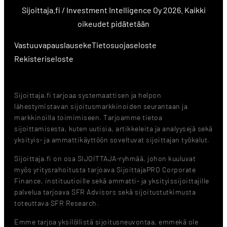
Sijoittaja.fi / Investment Intelligence Oy 2026. Kaikki
oikeudet pidätetään
Vastuuvapauslauseke
Tietosuojaseloste
Rekisteriseloste
Sijoittaja.fi tarjoaa systemaattisen ja helpon
lähestymistavan sijoitusmarkkinoiden seurantaan ja
markkinoilla toimimiseen. Tarjoamme tietoa
sijoittamisesta, kuten uutisia, artikkeleita ja analyysejä sekä
yksityis- ja ammattikäyttöön soveltuvat sijoittajan työkalut.
Sijoittaja.fi on osa SIJOITTAJA-ryhmää, johon kuuluvat
myös yritysrahoitusta tarjoava SijoittajaPRO Corporate
Finance, instituutioille sekä ammatti- ja yksityissijoittajille
palvelua tarjoava SFR Advisors sekä sijoitustutkimusta
toteuttava SFR Research.
Emme tarjoa yksilöllistä sijoitusneuvontaa, emmekä ole