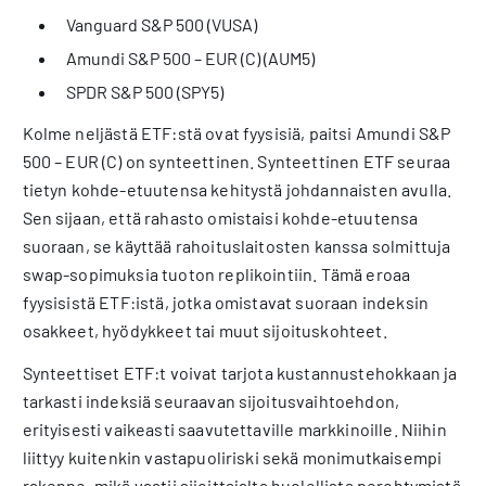
Vanguard S&P 500 (VUSA)
Amundi S&P 500 – EUR (C) (AUM5)
SPDR S&P 500 (SPY5)
Kolme neljästä ETF:stä ovat fyysisiä, paitsi Amundi S&P
500 – EUR (C) on synteettinen. Synteettinen ETF seuraa
tietyn kohde-etuutensa kehitystä johdannaisten avulla.
Sen sijaan, että rahasto omistaisi kohde-etuutensa
suoraan, se käyttää rahoituslaitosten kanssa solmittuja
swap-sopimuksia tuoton replikointiin. Tämä eroaa
fyysisistä ETF:istä, jotka omistavat suoraan indeksin
osakkeet, hyödykkeet tai muut sijoituskohteet.
Synteettiset ETF:t voivat tarjota kustannustehokkaan ja
tarkasti indeksiä seuraavan sijoitusvaihtoehdon,
erityisesti vaikeasti saavutettaville markkinoille. Niihin
liittyy kuitenkin vastapuoliriski sekä monimutkaisempi
rakenne, mikä vaatii sijoittajalta huolellista perehtymistä