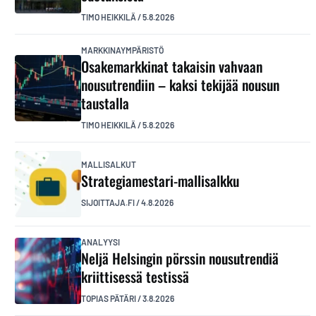
TIMO HEIKKILÄ
/
5.8.2026
MARKKINAYMPÄRISTÖ
Osakemarkkinat takaisin vahvaan
nousutrendiin – kaksi tekijää nousun
taustalla
TIMO HEIKKILÄ
/
5.8.2026
MALLISALKUT
Strategiamestari-mallisalkku
SIJOITTAJA.FI
/
4.8.2026
ANALYYSI
Neljä Helsingin pörssin nousutrendiä
kriittisessä testissä
TOPIAS PÄTÄRI
/
3.8.2026