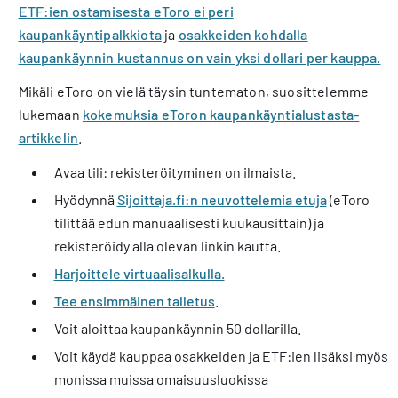
ETF:ien ostamisesta eToro ei peri
kaupankäyntipalkkiota
ja
osakkeiden kohdalla
kaupankäynnin kustannus on vain yksi dollari per kauppa.
Mikäli eToro on vielä täysin tuntematon, suosittelemme
lukemaan
kokemuksia eToron kaupankäyntialustasta-
artikkelin
.
Avaa tili: rekisteröityminen on ilmaista.
Hyödynnä
Sijoittaja.fi:n neuvottelemia etuja
(eToro
tilittää edun manuaalisesti kuukausittain) ja
rekisteröidy alla olevan linkin kautta.
Harjoittele virtuaal
i
salkulla.
Tee ensimmäinen talletus
.
Voit aloittaa kaupankäynnin 50 dollarilla.
Voit käydä kauppaa osakkeiden ja ETF:ien lisäksi myös
monissa muissa omaisuusluokissa