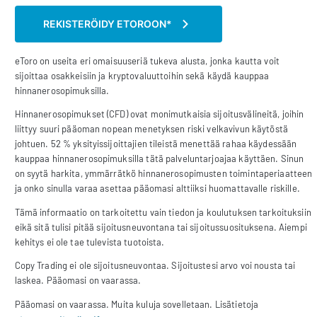
REKISTERÖIDY ETOROON*
eToro on useita eri omaisuuseriä tukeva alusta, jonka kautta voit
sijoittaa osakkeisiin ja kryptovaluuttoihin sekä käydä kauppaa
hinnanerosopimuksilla.
Hinnanerosopimukset (CFD) ovat monimutkaisia sijoitusvälineitä, joihin
liittyy suuri pääoman nopean menetyksen riski velkavivun käytöstä
johtuen. 52 % yksityissijoittajien tileistä menettää rahaa käydessään
kauppaa hinnanerosopimuksilla tätä palveluntarjoajaa käyttäen. Sinun
on syytä harkita, ymmärrätkö hinnanerosopimusten toimintaperiaatteen
ja onko sinulla varaa asettaa pääomasi alttiiksi huomattavalle riskille.
Tämä informaatio on tarkoitettu vain tiedon ja koulutuksen tarkoituksiin
eikä sitä tulisi pitää sijoitusneuvontana tai sijoitussuosituksena. Aiempi
kehitys ei ole tae tulevista tuotoista.
Copy Trading ei ole sijoitusneuvontaa. Sijoitustesi arvo voi nousta tai
laskea. Pääomasi on vaarassa.
Pääomasi on vaarassa. Muita kuluja sovelletaan. Lisätietoja