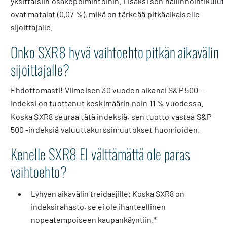
yksittäisiin osakepoimintoihin. Lisäksi sen hallinnointikulut
ovat matalat (0,07 %), mikä on tärkeää pitkäaikaiselle
sijoittajalle.
Onko SXR8 hyvä vaihtoehto pitkän aikavälin
sijoittajalle?
Ehdottomasti! Viimeisen 30 vuoden aikanai S&P 500 -
indeksi on tuottanut keskimäärin noin 11 % vuodessa.
Koska SXR8 seuraa tätä indeksiä, sen tuotto vastaa S&P
500 -indeksiä valuuttakurssimuutokset huomioiden.
Kenelle SXR8 EI välttämättä ole paras
vaihtoehto?
Lyhyen aikavälin treidaajille: Koska SXR8 on
indeksirahasto, se ei ole ihanteellinen
nopeatempoiseen kaupankäyntiin.*