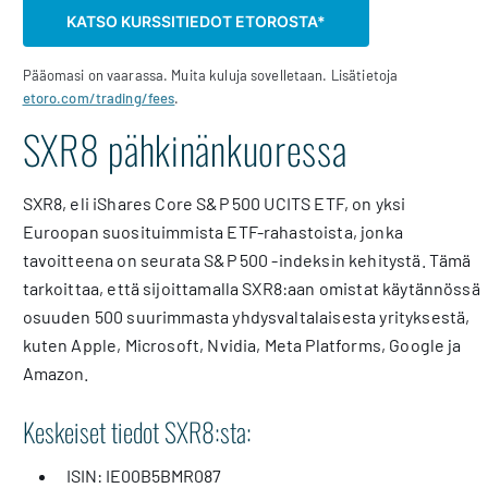
KATSO KURSSITIEDOT ETOROSTA*
Pääomasi on vaarassa. Muita kuluja sovelletaan. Lisätietoja
etoro.com/trading/fees
.
SXR8 pähkinänkuoressa
SXR8, eli iShares Core S&P 500 UCITS ETF, on yksi
Euroopan suosituimmista ETF-rahastoista, jonka
tavoitteena on seurata S&P 500 -indeksin kehitystä. Tämä
tarkoittaa, että sijoittamalla SXR8:aan omistat käytännössä
osuuden 500 suurimmasta yhdysvaltalaisesta yrityksestä,
kuten Apple, Microsoft, Nvidia, Meta Platforms, Google ja
Amazon.
Keskeiset tiedot SXR8:sta:
ISIN: IE00B5BMR087