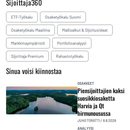
Sijoittaja360
ETF-Työkalu
Osaketyökalu Suomi
Osaketyökalu Maailma
Mallisalkut & Sijoitusideat
Markkinaympäristö
Portfolioanalyysi
Sijoittaja Premium
Rahastotyökalu
Sinua voisi kiinnostaa
OSAKKEET
Piensijoittajien kaksi
suosikkiosaketta
Harvia ja Qt
hirmunousussa
JUHO TORATTI /
6.8.2026
ANALYYSI