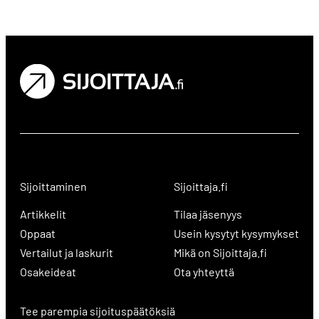
Sijoittaminen
Sijoittaja.fi
Artikkelit
Tilaa jäsenyys
Oppaat
Usein kysytyt kysymykset
Vertailut ja laskurit
Mikä on Sijoittaja.fi
Osakeideat
Ota yhteyttä
Tee parempia sijoituspäätöksiä