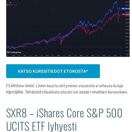
KATSO KURSSITIEDOT ETOROSTA*
(*) Affiliate-linkki. Linkin kautta siirtyminen sivustolle ei aiheuta kuluja
käyttäjälle. Tehdyistä tilauksista sivusto voi saada rahallisen korvauksen.
SXR8 – iShares Core S&P 500
UCITS ETF lyhyesti