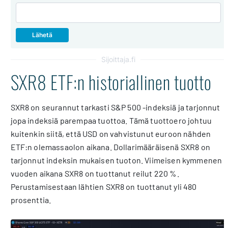
Sijoittaja.fi
SXR8 ETF:n historiallinen tuotto
SXR8 on seurannut tarkasti S&P 500 -indeksiä ja tarjonnut
jopa indeksiä parempaa tuottoa. Tämä tuottoero johtuu
kuitenkin siitä, että USD on vahvistunut euroon nähden
ETF:n olemassaolon aikana. Dollarimääräisenä SXR8 on
tarjonnut indeksin mukaisen tuoton. Viimeisen kymmenen
vuoden aikana SXR8 on tuottanut reilut 220 %.
Perustamisestaan lähtien SXR8 on tuottanut yli 480
prosenttia.