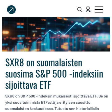
Sijoittaja.fi
Tee
parempia
sijoituspäätöksiä
SXR8 on suomalaisten
suosima S&P 500 -indeksiin
sijoittava ETF
SXR8 on S&P 500 -indeksin mukaisesti sijoittava ETF. Se on
yksi suosituimmista ETF:stä ja erityisen suosittu
suomalaisten keskuudessa. Tutustu sen historiallisiin