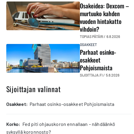
Osakeidea: Dexcom –
murtuuko kahden
vuoden hintakatto
vihdoin?
TOPIAS PÄTÄRI /
6.8.2026
OSAKKEET
Parhaat osinko-
osakkeet
Pohjoismaista
SIJOITTAJA.FI /
5.8.2026
Sijoittajan valinnat
osakkeet:
Parhaat osinko-osakkeet Pohjoismaista
korko:
Fed piti ohjauskoron ennallaan – nähdäänkö
syksyllä koronnosto?