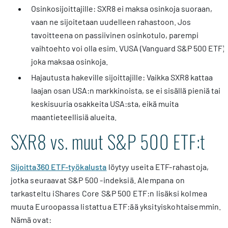
Osinkosijoittajille: SXR8 ei maksa osinkoja suoraan,
vaan ne sijoitetaan uudelleen rahastoon. Jos
tavoitteena on passiivinen osinkotulo, parempi
vaihtoehto voi olla esim. VUSA (Vanguard S&P 500 ETF),
joka maksaa osinkoja.
Hajautusta hakeville sijoittajille: Vaikka SXR8 kattaa
laajan osan USA:n markkinoista, se ei sisällä pieniä tai
keskisuuria osakkeita USA:sta, eikä muita
maantieteellisiä alueita.
SXR8 vs. muut S&P 500 ETF:t
Sijoitta360 ETF-työkalusta
löytyy useita ETF-rahastoja,
jotka seuraavat S&P 500 -indeksiä. Alempana on
tarkasteltu iShares Core S&P 500 ETF:n lisäksi kolmea
muuta Euroopassa listattua ETF:ää yksityiskohtaisemmin.
Nämä ovat: