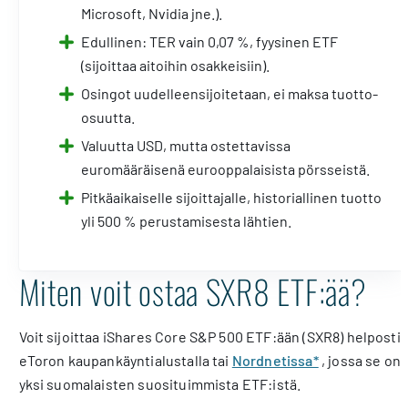
Microsoft, Nvidia jne.).
Edullinen: TER vain 0,07 %, fyysinen ETF
(sijoittaa aitoihin osakkeisiin).
Osingot uudelleensijoitetaan, ei maksa tuotto-
osuutta.
Valuutta USD, mutta ostettavissa
euromääräisenä eurooppalaisista pörsseistä.
Pitkäaikaiselle sijoittajalle, historiallinen tuotto
yli 500 % perustamisesta lähtien.
Miten voit ostaa SXR8 ETF:ää?
Voit sijoittaa iShares Core S&P 500 ETF:ään (SXR8) helposti
eToron kaupankäyntialustalla tai
Nordnetissa*
, jossa se on
yksi suomalaisten suosituimmista ETF:istä.