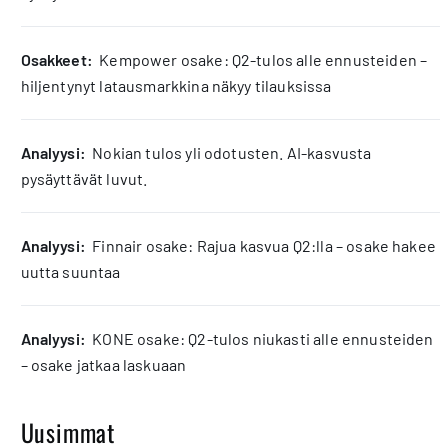
osakkeet:
Kempower osake: Q2-tulos alle ennusteiden –
hiljentynyt latausmarkkina näkyy tilauksissa
analyysi:
Nokian tulos yli odotusten. AI-kasvusta
pysäyttävät luvut.
analyysi:
Finnair osake: Rajua kasvua Q2:lla – osake hakee
uutta suuntaa
analyysi:
KONE osake: Q2-tulos niukasti alle ennusteiden
– osake jatkaa laskuaan
Uusimmat