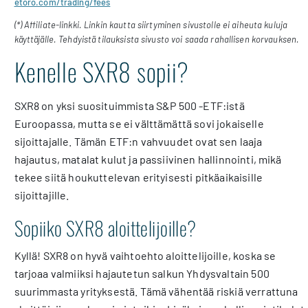
etoro.com/trading/fees
(*) Affiliate-linkki. Linkin kautta siirtyminen sivustolle ei aiheuta kuluja
käyttäjälle. Tehdyistä tilauksista sivusto voi saada rahallisen korvauksen.
Kenelle SXR8 sopii?
SXR8 on yksi suosituimmista S&P 500 -ETF:istä
Euroopassa, mutta se ei välttämättä sovi jokaiselle
sijoittajalle. Tämän ETF:n vahvuudet ovat sen laaja
hajautus, matalat kulut ja passiivinen hallinnointi, mikä
tekee siitä houkuttelevan erityisesti pitkäaikaisille
sijoittajille.
Sopiiko SXR8 aloittelijoille?
Kyllä! SXR8 on hyvä vaihtoehto aloittelijoille, koska se
tarjoaa valmiiksi hajautetun salkun Yhdysvaltain 500
suurimmasta yrityksestä. Tämä vähentää riskiä verrattuna