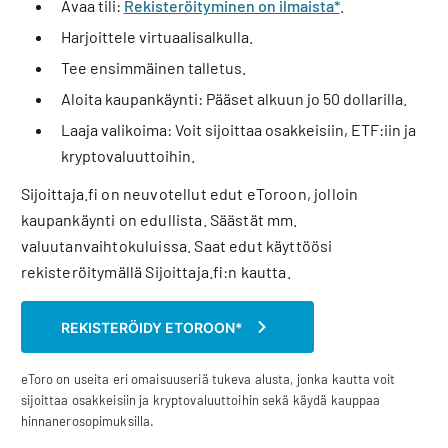
Avaa tili:
Rekisteröityminen on ilmaista*
.
Harjoittele virtuaalisalkulla.
Tee ensimmäinen talletus.
Aloita kaupankäynti: Pääset alkuun jo 50 dollarilla.
Laaja valikoima: Voit sijoittaa osakkeisiin, ETF:iin ja
kryptovaluuttoihin.
Sijoittaja.fi on neuvotellut edut eToroon, jolloin
kaupankäynti on edullista. Säästät mm.
valuutanvaihtokuluissa. Saat edut käyttöösi
rekisteröitymällä Sijoittaja.fi:n kautta.
REKISTERÖIDY ETOROON*
eToro on useita eri omaisuuseriä tukeva alusta, jonka kautta voit
sijoittaa osakkeisiin ja kryptovaluuttoihin sekä käydä kauppaa
hinnanerosopimuksilla.