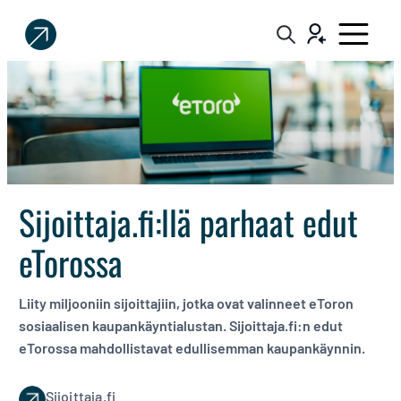
Sijoittaja.fi
Tee
parempia
sijoituspäätöksiä
Sijoittaja.fi:llä parhaat edut
eTorossa
Liity miljooniin sijoittajiin, jotka ovat valinneet eToron
sosiaalisen kaupankäyntialustan. Sijoittaja.fi:n edut
eTorossa mahdollistavat edullisemman kaupankäynnin.
Sijoittaja.fi