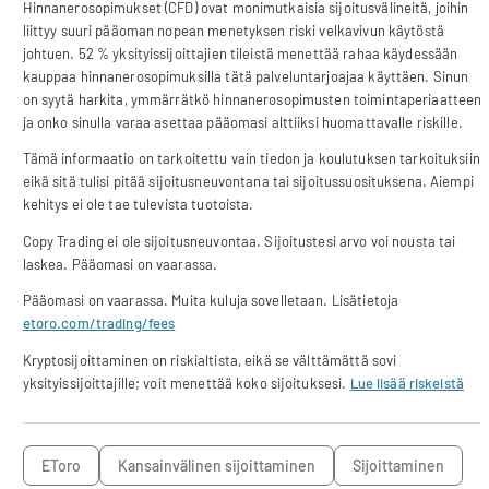
Hinnanerosopimukset (CFD) ovat monimutkaisia sijoitusvälineitä, joihin
liittyy suuri pääoman nopean menetyksen riski velkavivun käytöstä
johtuen. 52 % yksityissijoittajien tileistä menettää rahaa käydessään
kauppaa hinnanerosopimuksilla tätä palveluntarjoajaa käyttäen. Sinun
on syytä harkita, ymmärrätkö hinnanerosopimusten toimintaperiaatteen
ja onko sinulla varaa asettaa pääomasi alttiiksi huomattavalle riskille.
Tämä informaatio on tarkoitettu vain tiedon ja koulutuksen tarkoituksiin
eikä sitä tulisi pitää sijoitusneuvontana tai sijoitussuosituksena. Aiempi
kehitys ei ole tae tulevista tuotoista.
Copy Trading ei ole sijoitusneuvontaa. Sijoitustesi arvo voi nousta tai
laskea. Pääomasi on vaarassa.
Pääomasi on vaarassa. Muita kuluja sovelletaan. Lisätietoja
etoro.com/trading/fees
Kryptosijoittaminen on riskialtista, eikä se välttämättä sovi
yksityissijoittajille; voit menettää koko sijoituksesi.
Lue lisää riskeistä
eToro
kansainvälinen sijoittaminen
sijoittaminen