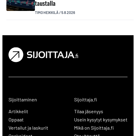
taustalla
TIMO HEIKKILÄ
/
5.8.2026
Sijoittaminen
Sijoittaja.fi
Artikkelit
Tilaa jäsenyys
Oppaat
Usein kysytyt kysymykset
Vertailut ja laskurit
Mikä on Sijoittaja.fi
Osakeideat
Ota yhteyttä