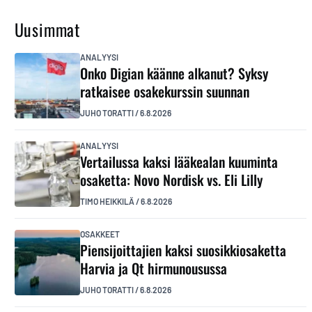
Uusimmat
ANALYYSI
Onko Digian käänne alkanut? Syksy
ratkaisee osakekurssin suunnan
JUHO TORATTI
/
6.8.2026
ANALYYSI
Vertailussa kaksi lääkealan kuuminta
osaketta: Novo Nordisk vs. Eli Lilly
TIMO HEIKKILÄ
/
6.8.2026
OSAKKEET
Piensijoittajien kaksi suosikkiosaketta
Harvia ja Qt hirmunousussa
JUHO TORATTI
/
6.8.2026