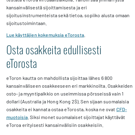
kansainvälisestä sijoittamisesta ja eri
sijoitusinstrumenteista sekä tietoa, sopiiko alusta omaan
sijoitustoimintaan.
Lue käyttäjien kokemuksia eTorosta
.
Osta osakkeita edullisesti
eTorosta
eToron kautta on mahdollista sijoittaa lähes 6 800
kansainväliseen osakkeeseen eri markkinoilta. Osakkeiden
osto- ja myyntipalkkio on useimmissa pörsseissä vain 1
dollari (Australia ja Hong Kong 2$). Sen sijaan suomalaisia
osakkeita ei kannata ostaa eTorosta, koska ne ovat
CFD-
muotoisia
. Siksi monet suomalaiset sijoittajat käyttävät
eToroa erityisesti kansainvälisiin osakkeisiin.