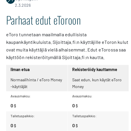
2.3.2026
Parhaat edut eToroon
eToro tunnetaan maailmalla edullisista
kaupankäyntikuluista. Sijoittaja.fi:n käyttäjille eToron kulut
ovat muita käyttäjiä vielä alhaisemmat. Edut eTorossa saa
käyttöön rekisteröitymällä Sijoittaja.fi:n kautta.
Ilman etua
Rekisteröidy kauttamme
Normaalihinta / eToro Money
Saat edun, kun käytät eToro
-käyttäjät
Money
0
0
$
$
0
0
$
$