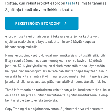
Riittää, kun rekisteröidyt eToroon
tästä
tai mistä tahansa
Sijoittaja.fi:ssä olevien linkkien kautta.
REKISTERÖIDY ETOROON*
eToro on useita eri omaisuuseriä tukeva alusta, jonka kautta voit
sijoittaa osakkeisiin ja kryptovaluuttoihin sekä käydä kauppaa
hinnanerosopimuksilla.
Hinnanerosopimukset (CFD) ovat monimutkaisia sijoitusvälineitä, joihin
liittyy suuri pääoman nopean menetyksen riski velkavivun käytöstä
johtuen. 52 % yksityissijoittajien tileistä menettää rahaa käydessään
kauppaa hinnanerosopimuksilla tätä palveluntarjoajaa käyttäen. Sinun
on syytä harkita, ymmärrätkö hinnanerosopimusten toimintaperiaatteen
ja onko sinulla varaa asettaa pääomasi alttiiksi huomattavalle riskille.
Tämä informaatio on tarkoitettu vain tiedon ja koulutuksen tarkoituksiin
eikä sitä tulisi pitää sijoitusneuvontana tai sijoitussuosituksena. Aiempi
kehitys ei ole tae tulevista tuotoista.
Copy Trading ei ole sijoitusneuvontaa. Sijoitustesi arvo voi nousta tai