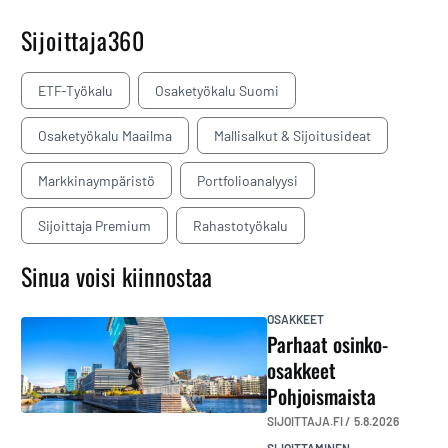
Sijoittaja360
ETF-Työkalu
Osaketyökalu Suomi
Osaketyökalu Maailma
Mallisalkut & Sijoitusideat
Markkinaympäristö
Portfolioanalyysi
Sijoittaja Premium
Rahastotyökalu
Sinua voisi kiinnostaa
OSAKKEET
Parhaat osinko-
osakkeet
Pohjoismaista
SIJOITTAJA.FI /
5.8.2026
SIJOITTAMINEN