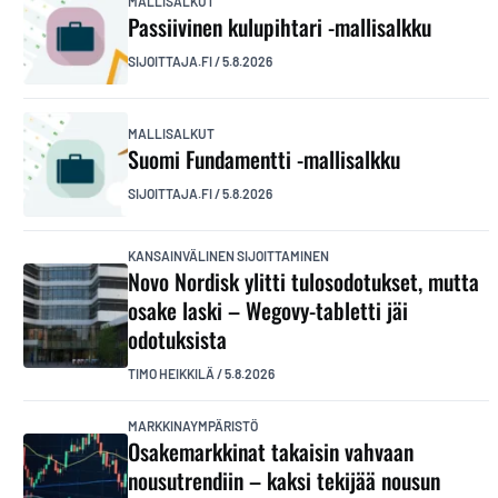
MALLISALKUT
Passiivinen kulupihtari -mallisalkku
SIJOITTAJA.FI
/
5.8.2026
MALLISALKUT
Suomi Fundamentti -mallisalkku
SIJOITTAJA.FI
/
5.8.2026
KANSAINVÄLINEN SIJOITTAMINEN
Novo Nordisk ylitti tulosodotukset, mutta
osake laski – Wegovy-tabletti jäi
odotuksista
TIMO HEIKKILÄ
/
5.8.2026
MARKKINAYMPÄRISTÖ
Osakemarkkinat takaisin vahvaan
nousutrendiin – kaksi tekijää nousun