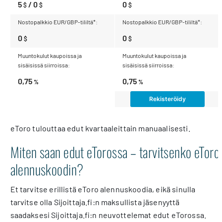
5
/ 0
0
$
$
$
0
0
$
$
0,75
0,75
%
%
Rekisteröidy
eToro tulouttaa edut kvartaaleittain manuaalisesti.
Miten saan edut eTorossa – tarvitsenko eToro
alennuskoodin?
Et tarvitse erillistä eToro alennuskoodia, eikä sinulla
tarvitse olla Sijoittaja.fi:n maksullista jäsenyyttä
saadaksesi Sijoittaja.fi:n neuvottelemat edut eTorossa.