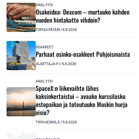
ANALYYSI
Osakeidea: Dexcom – murtuuko kahden
vuoden hintakatto vihdoin?
TOPIAS PÄTÄRI
/
6.8.2026
OSAKKEET
Parhaat osinko-osakkeet Pohjoismaista
SIJOITTAJA.FI
/
5.8.2026
ANALYYSI
SpaceX:n liikevaihto lähes
kaksinkertaistui – avaako kurssilasku
ostopaikan ja toteutuuko Muskin hurja
visio?
TIMO HEIKKILÄ
/
5.8.2026