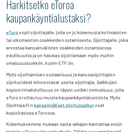
Harkitsetko eToroa
kaupankäyntialustaksi?
eToro
sopii sijoittajalle, jolla on jo kokemusta kotimaisten
tai ulkomaisten osakkeiden ostamisesta. Sijoittajalle, joka
arvostaa kansainvälisten osakkeiden ostamisessa
edullisuutta ja on halukas sijoittamaan myös muihin
omaisuusluokkiin, kuten ETF:iin.
Myös sijoittamisen sosiaalisuus ja kanssasijoittajien
sijoitusideat kiinnostavat useita sijoittajia. Salkkujen
kopiointimahdollisuus on täysin uniikki ominaisuus, jolla
eToro erottautuu muista kaupankäyntialustoista. Myös
Sijoittaja.fi:n
kansainväliset sijoitussalkut
ovat
kopioitavissa eTorossa.
Kokemuksemme mukaan vasta-alkajan kannattaa ensin
testata eToroa virtuaalisalkulla. Tällöin saa ymmärrystä