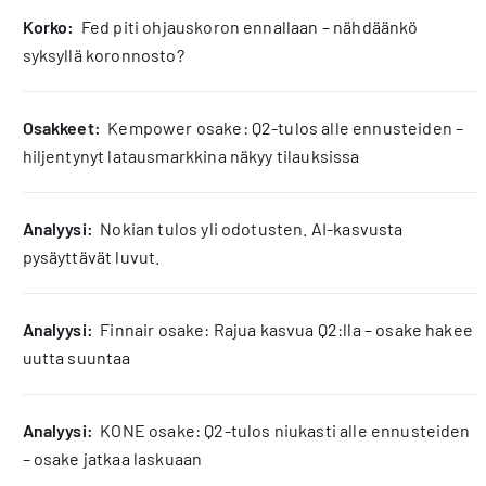
korko:
Fed piti ohjauskoron ennallaan – nähdäänkö
syksyllä koronnosto?
osakkeet:
Kempower osake: Q2-tulos alle ennusteiden –
hiljentynyt latausmarkkina näkyy tilauksissa
analyysi:
Nokian tulos yli odotusten. AI-kasvusta
pysäyttävät luvut.
analyysi:
Finnair osake: Rajua kasvua Q2:lla – osake hakee
uutta suuntaa
analyysi:
KONE osake: Q2-tulos niukasti alle ennusteiden
– osake jatkaa laskuaan