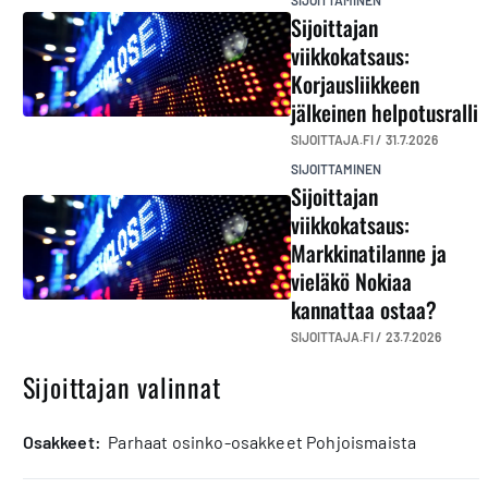
Sijoittajan
viikkokatsaus:
Korjausliikkeen
jälkeinen helpotusralli
SIJOITTAJA.FI /
31.7.2026
SIJOITTAMINEN
Sijoittajan
viikkokatsaus:
Markkinatilanne ja
vieläkö Nokiaa
kannattaa ostaa?
SIJOITTAJA.FI /
23.7.2026
Sijoittajan valinnat
osakkeet:
Parhaat osinko-osakkeet Pohjoismaista