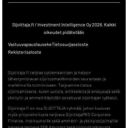
Sijoittaja.fi / Investment Intelligence Oy 2026. Kaikki
oikeudet pidätetään
Vastuuvapauslauseke
Tietosuojaseloste
Rekisteriseloste
Sijoittaja.fi tarjoaa systemaattisen ja helpon
lähestymistavan sijoitusmarkkinoiden seurantaan ja
markkinoilla toimimiseen. Tarjoamme tietoa
sijoittamisesta, kuten uutisia, artikkeleita ja analyysejä sekä
yksityis- ja ammattikäyttöön soveltuvat sijoittajan työkalut.
Sijoittaja.fi on osa SIJOITTAJA-ryhmää, johon kuuluvat
myös yritysrahoitusta tarjoava SijoittajaPRO Corporate
Finance, instituutioille sekä ammatti- ja yksityissijoittajille
palvelua tarjoava SFR Advisors sekä sijoitustutkimusta