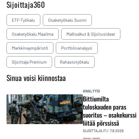
Sijoittaja360
ETF-Työkalu
Osaketyökalu Suomi
Osaketyökalu Maailma
Mallisalkut & Sijoitusideat
Markkinaympäristö
Portfolioanalyysi
Sijoittaja Premium
Rahastotyökalu
Sinua voisi kiinnostaa
ANALYYSI
Bittiumilta
tuloskauden paras
suoritus – osakekurssi
liitää pörssissä
SIJOITTAJA.FI /
7.8.2026