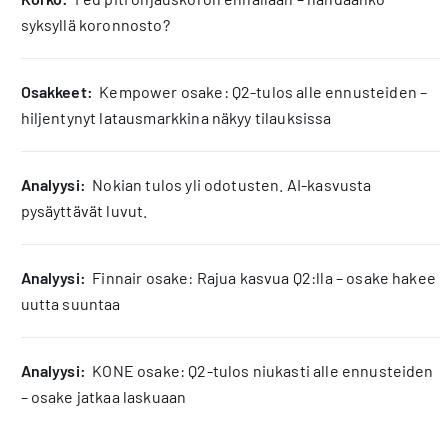
syksyllä koronnosto?
osakkeet:
Kempower osake: Q2-tulos alle ennusteiden –
hiljentynyt latausmarkkina näkyy tilauksissa
analyysi:
Nokian tulos yli odotusten. AI-kasvusta
pysäyttävät luvut.
analyysi:
Finnair osake: Rajua kasvua Q2:lla – osake hakee
uutta suuntaa
analyysi:
KONE osake: Q2-tulos niukasti alle ennusteiden
– osake jatkaa laskuaan