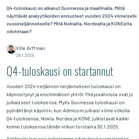
Q4-tuloskausi on alkanut Suomessa ja maailmalla. Miltä
näyttävät analyytikoiden ennusteet vuoden 2024 viimeiselle
vuosineljännekselle? Mitä Nokialta, Nordealta ja KONEelta
odotetaan?
Ville Arffman
28.1.2025
Q4-tuloskausi on startannut
Vuoden 2024 neljännen neljänneksen tuloskausi on
käynnistynyt ja ensimmäisen yhtiöt Yhdysvalloissa ovat jo
julkaisseet tuloksensa. Myös Suomessa tuloskausi on
pyörähtänyt käyntiin, kun Admicom julkaisi viime viikolla
Q4-tuloksensa. Nokia, Nordea ja KONE julkistavat kaikki
kolme tuloksensa tämän viikon torstaina 30.1.2025.
Artikkelin lopussa esitelemme odotukset suomalaisten