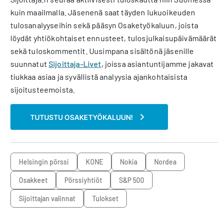
kuin maailmalla. Jäsenenä saat täyden lukuoikeuden
tulosanalyyseihin sekä pääsyn Osaketyökaluun, joista
löydät yhtiökohtaiset ennusteet, tulosjulkaisupäivämäärät
sekä tuloskommentit. Uusimpana sisältönä jäsenille
suunnatut
Sijoittaja-Livet
, joissa asiantuntijamme jakavat
tiukkaa asiaa ja syvällistä analyysia ajankohtaisista
sijoitusteemoista.
TUTUSTU OSAKETYÖKALUUN!
Helsingin pörssi
KONE
Nokia
Nordea
osakkeet
pörssiyhtiöt
S&P 500
sijoittajan valinnat
tulokset