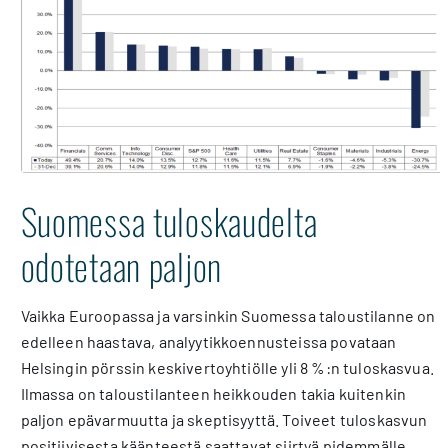
Suomessa tuloskaudelta
odotetaan paljon
Vaikka Euroopassa ja varsinkin Suomessa taloustilanne on
edelleen haastava, analyytikkoennusteissa povataan
Helsingin pörssin keskivertoyhtiölle yli 8 %:n tuloskasvua.
Ilmassa on taloustilanteen heikkouden takia kuitenkin
paljon epävarmuutta ja skeptisyyttä. Toiveet tuloskasvun
positiivisesta käänteestä saattavat siirtyä pidemmälle