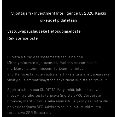
Sijoittaja.fi / Investment Intelligence Oy 2026. Kaikki
oikeudet pidätetään
Vastuuvapauslauseke
Tietosuojaseloste
Rekisteriseloste
Sijoittaja.fi tarjoaa systemaattisen ja helpon
lähestymistavan sijoitusmarkkinoiden seurantaan ja
markkinoilla toimimiseen. Tarjoamme tietoa
sijoittamisesta, kuten uutisia, artikkeleita ja analyysejä sekä
yksityis- ja ammattikäyttöön soveltuvat sijoittajan työkalut.
Sijoittaja.fi on osa SIJOITTAJA-ryhmää, johon kuuluvat
myös yritysrahoitusta tarjoava SijoittajaPRO Corporate
Finance, instituutioille sekä ammatti- ja yksityissijoittajille
palvelua tarjoava SFR Advisors sekä sijoitustutkimusta
toteuttava SFR Research.