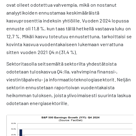
ovat olleet odotettua vahvempia, mikä on nostanut
analyytikoiden ennustamaa keskimääräistä
kasvuprosenttia indeksin yhtiöille. Vuoden 2024 lopussa
ennuste oli 11,8 %, kun taas tällä hetkellä vastaava luku on
12,7 %. Mikäli kasvu toteutuu ennustettuna, tarkoittaisi se
kovinta kasvua vuodentakaiseen lukemaan verrattuna
sitten vuoden 2021 Q4:n (31,4 %).
Sektoritasolla seitsemältä sektorilta yhdestätoista
odotetaan tuloskasvua Q4:lla, vahvimpina finanssi-,
viestintäpalvelu- ja informaatioteknologiasektorit. Neljän
sektorin ennustetaan raportoivan vuodentakaista
heikomman tuloksen, joista ylivoimaisesti suurinta laskua
odotetaan energiasektorille.