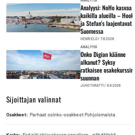
ANALYYSI
Analyysi: NoHo kasvaa
kaikilla alueilla – Hook
ja Stefan’s laajentavat
Suomessa
HENRI ELO /
7.8.2026
ANALYYSI
Onko Digian käänne
alkanut? Syksy
ratkaisee osakekurssin
suunnan
JUHO TORATTI /
6.8.2026
Sijoittajan valinnat
osakkeet:
Parhaat osinko-osakkeet Pohjoismaista
korko:
Fed piti ohjauskoron ennallaan – nähdäänkö