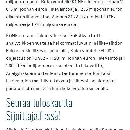
miljoonaa euroa. Koko vuodelle KONEelle ennustetaan 11
015 miljoonan euron liikevaihtoa ja 1 286 miljoonan euron
oikaistua liikevoittoa. Vuonna 2023 luvut olivat 10 952
miljoonaa ja 1 248 miljoonaa euroa.
KONE on raportoinut viimeiset kaksi kvartaalia
analyytikkoennusteita heikommat luvut niin liikevaihdon
kuin etenkin liikevoiton osalta. Koko vuodelle yhtiön
ohjeistus on 10 952 – 11 281 miljoonan euron liikevaihto ja 1
260 – 1 342 miljoonan euron oikaistu liikevoitto.
Analyytikkoennusteiden toteutuminen tarkoittaisi
liikevaihdon maltillista kasvua ja liikevoiton hienoista
paranemista niin Q4:n kuin koko vuodenkin osalta.
Seuraa tuloskautta
Sijoittaja.fi:ssä!
Sijoittaja.fi seuraa aktiivisesti tuloskautta niin Suomessa