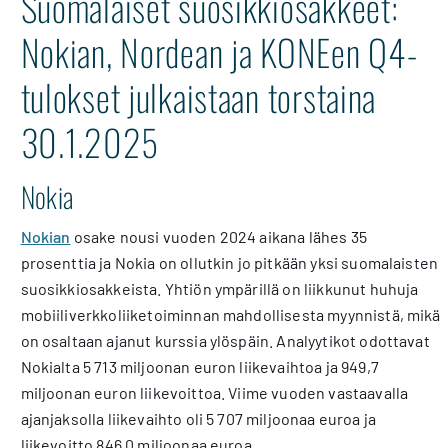
Suomalaiset suosikkiosakkeet:
Nokian, Nordean ja KONEen Q4-
tulokset julkaistaan torstaina
30.1.2025
Nokia
Nokian
osake nousi vuoden 2024 aikana lähes 35
prosenttia ja Nokia on ollutkin jo pitkään yksi suomalaisten
suosikkiosakkeista. Yhtiön ympärillä on liikkunut huhuja
mobiiliverkkoliiketoiminnan mahdollisesta myynnistä, mikä
on osaltaan ajanut kurssia ylöspäin. Analyytikot odottavat
Nokialta 5 713 miljoonan euron liikevaihtoa ja 949,7
miljoonan euron liikevoittoa. Viime vuoden vastaavalla
ajanjaksolla liikevaihto oli 5 707 miljoonaa euroa ja
liikevoitto 846,0 miljoonaa euroa.