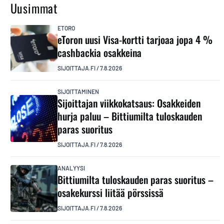
Uusimmat
ETORO
eToron uusi Visa-kortti tarjoaa jopa 4 %
cashbackia osakkeina
SIJOITTAJA.FI
/
7.8.2026
SIJOITTAMINEN
Sijoittajan viikkokatsaus: Osakkeiden
hurja paluu – Bittiumilta tuloskauden
paras suoritus
SIJOITTAJA.FI
/
7.8.2026
ANALYYSI
Bittiumilta tuloskauden paras suoritus –
osakekurssi liitää pörssissä
SIJOITTAJA.FI
/
7.8.2026