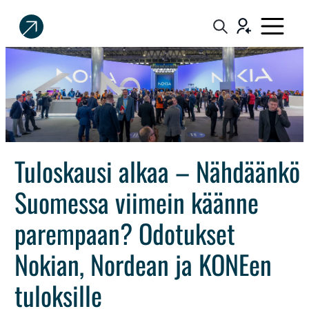
Sijoittaja.fi
Tee
parempia
sijoituspäätöksiä
Tuloskausi alkaa – Nähdäänkö
Suomessa viimein käänne
parempaan? Odotukset
Nokian, Nordean ja KONEen
tuloksille