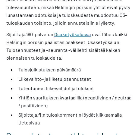
tulevaisuuteen, mikäli Helsingin pörssin yhtiöt eivät pysty
lunastamaan odotuksia ja tuloskaudesta muodostuu Q3-
tuloskauden toisinto, jolloin ennusteisiin ei ylletty.
Sijoittaja360-palvelun
Osaketyökalussa
ovat lähes kaikki
Helsingin pörssin päälistan osakkeet. Osaketyökalun
Tulosennusteet ja -seuranta -välilehti sisältää kaiken
olennaisen tuloskaudelta.
Tulosjulkistuksen päivämäärä
Liikevaihto- ja liiketulosennusteet
Toteutuneet liikevaihdot ja tulokset
Yhtiön suorituksen kvartaalilla (negatiivinen / neutraali
/ positiivinen)
Sijoittaja.fi:n tuloskommentin löydät klikkaamalla
tietosivua