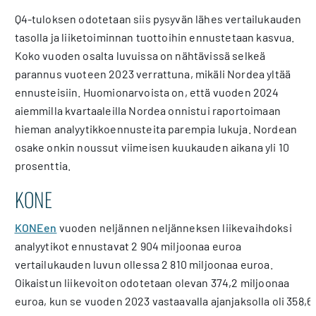
Q4-tuloksen odotetaan siis pysyvän lähes vertailukauden
tasolla ja liiketoiminnan tuottoihin ennustetaan kasvua.
Koko vuoden osalta luvuissa on nähtävissä selkeä
parannus vuoteen 2023 verrattuna, mikäli Nordea yltää
ennusteisiin. Huomionarvoista on, että vuoden 2024
aiemmilla kvartaaleilla Nordea onnistui raportoimaan
hieman analyytikkoennusteita parempia lukuja. Nordean
osake onkin noussut viimeisen kuukauden aikana yli 10
prosenttia.
KONE
KONEen
vuoden neljännen neljänneksen liikevaihdoksi
analyytikot ennustavat 2 904 miljoonaa euroa
vertailukauden luvun ollessa 2 810 miljoonaa euroa.
Oikaistun liikevoiton odotetaan olevan 374,2 miljoonaa
euroa, kun se vuoden 2023 vastaavalla ajanjaksolla oli 358,6