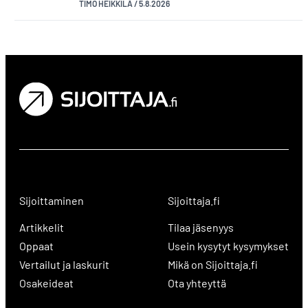
TIMO HEIKKILÄ
/
5.8.2026
Sijoittaminen
Sijoittaja.fi
Artikkelit
Tilaa jäsenyys
Oppaat
Usein kysytyt kysymykset
Vertailut ja laskurit
Mikä on Sijoittaja.fi
Osakeideat
Ota yhteyttä