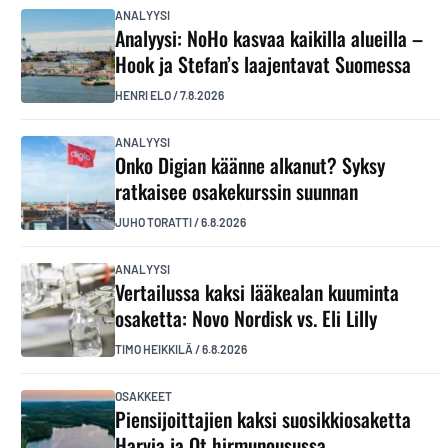
ANALYYSI
Analyysi: NoHo kasvaa kaikilla alueilla –
Hook ja Stefan’s laajentavat Suomessa
HENRI ELO
/
7.8.2026
ANALYYSI
Onko Digian käänne alkanut? Syksy
ratkaisee osakekurssin suunnan
JUHO TORATTI
/
6.8.2026
ANALYYSI
Vertailussa kaksi lääkealan kuuminta
osaketta: Novo Nordisk vs. Eli Lilly
TIMO HEIKKILÄ
/
6.8.2026
OSAKKEET
Piensijoittajien kaksi suosikkiosaketta
Harvia ja Qt hirmunousussa