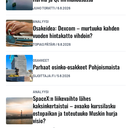
JUHO TORATTI
/
6.8.2026
ANALYYSI
Osakeidea: Dexcom – murtuuko kahden
vuoden hintakatto vihdoin?
TOPIAS PÄTÄRI
/
6.8.2026
OSAKKEET
Parhaat osinko-osakkeet Pohjoismaista
SIJOITTAJA.FI
/
5.8.2026
ANALYYSI
SpaceX:n liikevaihto lähes
kaksinkertaistui – avaako kurssilasku
ostopaikan ja toteutuuko Muskin hurja
visio?