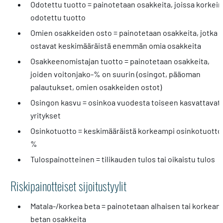
Odotettu tuotto = painotetaan osakkeita, joissa korkein
odotettu tuotto
Omien osakkeiden osto = painotetaan osakkeita, jotka
ostavat keskimääräistä enemmän omia osakkeita
Osakkeenomistajan tuotto = painotetaan osakkeita,
joiden voitonjako-% on suurin (osingot, pääoman
palautukset, omien osakkeiden ostot)
Osingon kasvu = osinkoa vuodesta toiseen kasvattavat
yritykset
Osinkotuotto = keskimääräistä korkeampi osinkotuotto
%
Tulospainotteinen = tilikauden tulos tai oikaistu tulos
Riskipainotteiset sijoitustyylit
Matala-/korkea beta = painotetaan alhaisen tai korkean
betan osakkeita