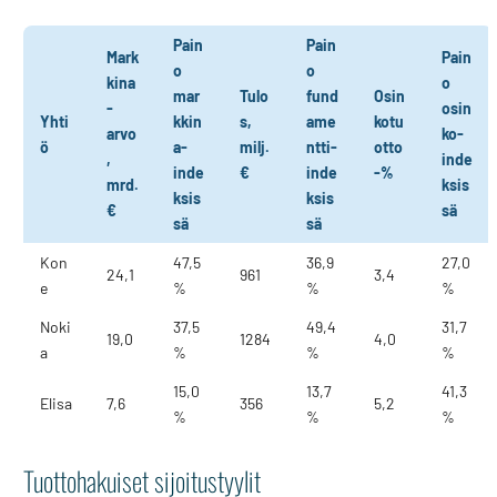
Pain
Pain
Mark
Pain
o
o
kina
o
mar
Tulo
fund
Osin
-
osin
Yhti
kkin
s,
ame
kotu
arvo
ko-
ö
a-
milj.
ntti-
otto
,
inde
inde
€
inde
-%
mrd.
ksis
ksis
ksis
€
sä
sä
sä
Kon
47,5
36,9
27,0
24,1
961
3,4
e
%
%
%
Noki
37,5
49,4
31,7
19,0
1284
4,0
a
%
%
%
15,0
13,7
41,3
Elisa
7,6
356
5,2
%
%
%
Tuottohakuiset sijoitustyylit