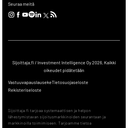
Seuraa meitä
Sijoittaja.fi / Investment Intelligence Oy 2026. Kaikki
oikeudet pidätetään
Vastuuvapauslauseke
Tietosuojaseloste
Rekisteriseloste
Sijoittaja.fi tarjoaa systemaattisen ja helpon
lähestymistavan sijoitusmarkkinoiden seurantaan ja
markkinoilla toimimiseen. Tarjoamme tietoa