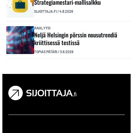
Strategiamestari-mallisalkku
SIJOITTAJA.FI
/
4.8.2026
ANALYYSI
Neljä Helsingin pörssin nousutrendiä
kriittisessä testissä
TOPIAS PÄTÄRI
/
3.8.2026