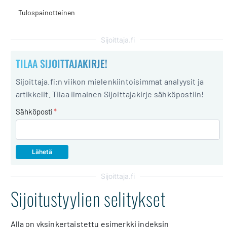
Tulospainotteinen
Sijoittaja.fi
TILAA SIJOITTAJAKIRJE!
Sijoittaja.fi:n viikon mielenkiintoisimmat analyysit ja
artikkelit. Tilaa ilmainen Sijoittajakirje sähköpostiin!
Sähköposti
*
Sijoittaja.fi
Sijoitustyylien selitykset
Alla on yksinkertaistettu esimerkki indeksin