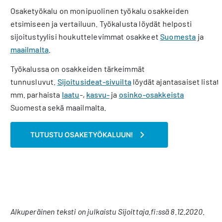
Osaketyökalu on monipuolinen työkalu osakkeiden
etsimiseen ja vertailuun. Työkalusta löydät helposti
sijoitustyylisi houkuttelevimmat osakkeet
Suomesta
ja
maailmalta
.
Työkalussa on osakkeiden tärkeimmät
tunnusluvut.
Sijoitusideat-sivuilta
löydät ajantasaiset listat
mm. parhaista
laatu
-,
kasvu-
ja
osinko-osakkeista
Suomesta sekä maailmalta.
TUTUSTU OSAKETYÖKALUUN!
Alkuperäinen teksti on julkaistu Sijoittaja.fi:ssä 8.12.2020.