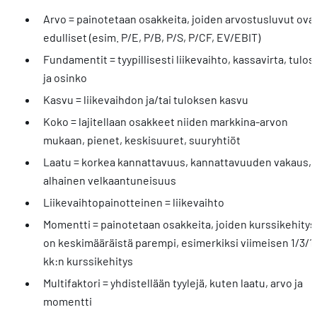
Arvo = painotetaan osakkeita, joiden arvostusluvut ova
edulliset (esim. P/E, P/B, P/S, P/CF, EV/EBIT)
Fundamentit = tyypillisesti liikevaihto, kassavirta, tulos
ja osinko
Kasvu = liikevaihdon ja/tai tuloksen kasvu
Koko = lajitellaan osakkeet niiden markkina-arvon
mukaan, pienet, keskisuuret, suuryhtiöt
Laatu = korkea kannattavuus, kannattavuuden vakaus,
alhainen velkaantuneisuus
Liikevaihtopainotteinen = liikevaihto
Momentti = painotetaan osakkeita, joiden kurssikehitys
on keskimääräistä parempi, esimerkiksi viimeisen 1/3/1
kk:n kurssikehitys
Multifaktori = yhdistellään tyylejä, kuten laatu, arvo ja
momentti