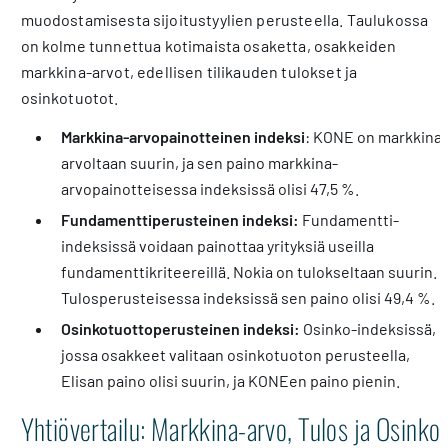
muodostamisesta sijoitustyylien perusteella. Taulukossa
on kolme tunnettua kotimaista osaketta, osakkeiden
markkina-arvot, edellisen tilikauden tulokset ja
osinkotuotot.
Markkina-arvopainotteinen indeksi
: KONE on markkina-
arvoltaan suurin, ja sen paino markkina-
arvopainotteisessa indeksissä olisi 47,5 %.
Fundamenttiperusteinen indeksi:
Fundamentti-
indeksissä voidaan painottaa yrityksiä useilla
fundamenttikriteereillä. Nokia on tulokseltaan suurin.
Tulosperusteisessa indeksissä sen paino olisi 49,4 %.
Osinkotuottoperusteinen indeksi:
Osinko-indeksissä,
jossa osakkeet valitaan osinkotuoton perusteella,
Elisan paino olisi suurin, ja KONEen paino pienin.
Yhtiövertailu: Markkina-arvo, Tulos ja Osinko