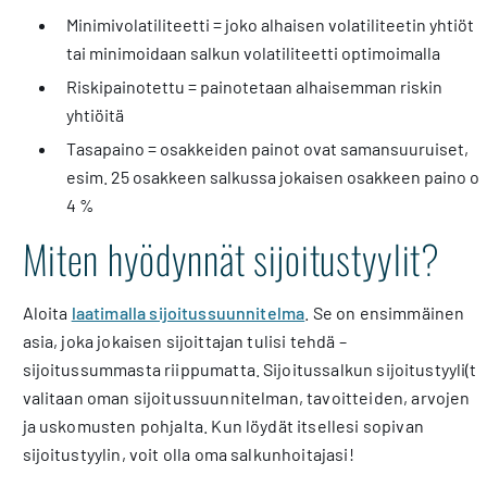
Minimivolatiliteetti = joko alhaisen volatiliteetin yhtiöt
tai minimoidaan salkun volatiliteetti optimoimalla
Riskipainotettu = painotetaan alhaisemman riskin
yhtiöitä
Tasapaino = osakkeiden painot ovat samansuuruiset,
esim. 25 osakkeen salkussa jokaisen osakkeen paino o
4 %
Miten hyödynnät sijoitustyylit?
Aloita
laatimalla sijoitussuunnitelma
. Se on ensimmäinen
asia, joka jokaisen sijoittajan tulisi tehdä –
sijoitussummasta riippumatta. Sijoitussalkun sijoitustyyli(t)
valitaan oman sijoitussuunnitelman, tavoitteiden, arvojen
ja uskomusten pohjalta. Kun löydät itsellesi sopivan
sijoitustyylin, voit olla oma salkunhoitajasi!