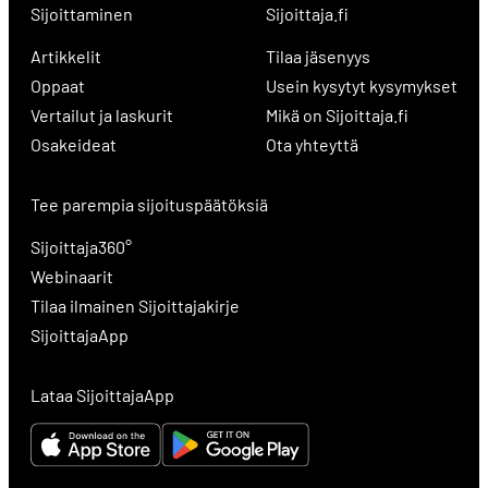
Sijoittaminen
Sijoittaja.fi
Artikkelit
Tilaa jäsenyys
Oppaat
Usein kysytyt kysymykset
Vertailut ja laskurit
Mikä on Sijoittaja.fi
Osakeideat
Ota yhteyttä
Tee parempia sijoituspäätöksiä
Sijoittaja360°
Webinaarit
Tilaa ilmainen Sijoittajakirje
SijoittajaApp
Lataa SijoittajaApp