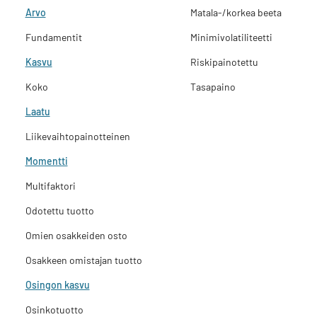
Arvo
Matala-/korkea beeta
Fundamentit
Minimivolatiliteetti
Kasvu
Riskipainotettu
Koko
Tasapaino
Laatu
Liikevaihtopainotteinen
Momentti
Multifaktori
Odotettu tuotto
Omien osakkeiden osto
Osakkeen omistajan tuotto
Osingon kasvu
Osinkotuotto