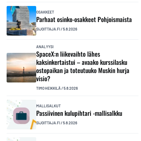
OSAKKEET
Parhaat osinko-osakkeet Pohjoismaista
SIJOITTAJA.FI
/
5.8.2026
ANALYYSI
SpaceX:n liikevaihto lähes
kaksinkertaistui – avaako kurssilasku
ostopaikan ja toteutuuko Muskin hurja
visio?
TIMO HEIKKILÄ
/
5.8.2026
MALLISALKUT
Passiivinen kulupihtari -mallisalkku
SIJOITTAJA.FI
/
5.8.2026