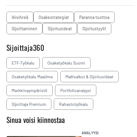
ikivihreä
osakestrategiat
paranna tuottoa
sijoittaminen
sijoitusideat
sijoitustyylit
Sijoittaja360
ETF-Työkalu
Osaketyökalu Suomi
Osaketyökalu Maailma
Mallisalkut & Sijoitusideat
Markkinaympäristö
Portfolioanalyysi
Sijoittaja Premium
Rahastotyökalu
Sinua voisi kiinnostaa
ANALYYSI