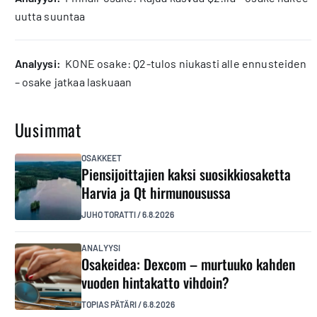
uutta suuntaa
analyysi:
KONE osake: Q2-tulos niukasti alle ennusteiden
– osake jatkaa laskuaan
Uusimmat
OSAKKEET
Piensijoittajien kaksi suosikkiosaketta
Harvia ja Qt hirmunousussa
JUHO TORATTI
/
6.8.2026
ANALYYSI
Osakeidea: Dexcom – murtuuko kahden
vuoden hintakatto vihdoin?
TOPIAS PÄTÄRI
/
6.8.2026