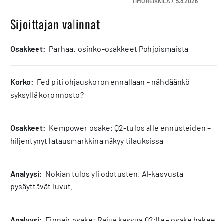
TIMO HEIKKILÄ /
5.8.2026
Sijoittajan valinnat
osakkeet:
Parhaat osinko-osakkeet Pohjoismaista
korko:
Fed piti ohjauskoron ennallaan – nähdäänkö
syksyllä koronnosto?
osakkeet:
Kempower osake: Q2-tulos alle ennusteiden –
hiljentynyt latausmarkkina näkyy tilauksissa
analyysi:
Nokian tulos yli odotusten. AI-kasvusta
pysäyttävät luvut.
analyysi:
Finnair osake: Rajua kasvua Q2:lla – osake hakee