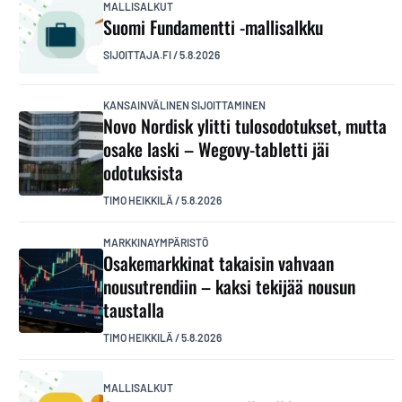
MALLISALKUT
Suomi Fundamentti -mallisalkku
SIJOITTAJA.FI
/
5.8.2026
KANSAINVÄLINEN SIJOITTAMINEN
Novo Nordisk ylitti tulosodotukset, mutta
osake laski – Wegovy-tabletti jäi
odotuksista
TIMO HEIKKILÄ
/
5.8.2026
MARKKINAYMPÄRISTÖ
Osakemarkkinat takaisin vahvaan
nousutrendiin – kaksi tekijää nousun
taustalla
TIMO HEIKKILÄ
/
5.8.2026
MALLISALKUT