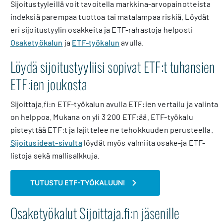
Sijoitustyyleillä voit tavoitella markkina-arvopainotteista
indeksiä parempaa tuottoa tai matalampaa riskiä. Löydät
eri sijoitustyylin osakkeita ja ETF-rahastoja helposti
Osaketyökalun
ja
ETF-työkalun
avulla.
Löydä sijoitustyyliisi sopivat ETF:t tuhansien
ETF:ien joukosta
Sijoittaja.fi:n ETF-työkalun avulla ETF:ien vertailu ja valinta
on helppoa. Mukana on yli 3 200 ETF:ää. ETF-työkalu
pisteyttää ETF:t ja lajittelee ne tehokkuuden perusteella.
Sijoitusideat-sivulta
löydät myös valmiita osake-ja ETF-
listoja sekä mallisalkkuja.
TUTUSTU ETF-TYÖKALUUN!
Osaketyökalut Sijoittaja.fi:n jäsenille