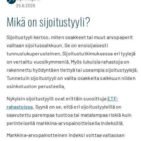
25.6.2026
Mikä on sijoitustyyli?
Sijoitustyyli kertoo, miten osakkeet tai muut arvopaperit
valitaan sijoitussalkkuun. Se on ensisijaisesti
tunnuslukuperusteinen. Sijoitustutkimuksessa eri tyylejä
on vertailtu vuosikymmeniä. Myös lukuisia rahastoja on
rakennettu hyödyntäen tiettyä tai useampia sijoitustyylejä.
Tunnetuin sijoitustyyli on valita osakkeita salkkuun niiden
osinkotuoton perusteella.
Nykyisin sijoitustyylit ovat erittäin suosittuja
ETF-
rahastoissa
. Syynä on se, että eri sijoitustyyleillä on
saavutettu parempaa tuottoa tai matalampaa riskiä kuin
perinteisellä markkina-arvopainotteisella indeksillä.
Markkina-arvopainotteinen indeksi voittaa valtaosan