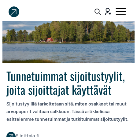
Sijoittaja.fi
Tee
parempia
sijoituspäätöksiä
Tunnetuimmat sijoitustyylit,
joita sijoittajat käyttävät
Sijoitustyylillä tarkoitetaan sitä, miten osakkeet tai muut
arvopaperit valitaan salkkuun. Tässä artikkelissa
esittelemme tunnetuimmat ja tutkituimmat sijoitustyylit.
Sijoittaja.fi