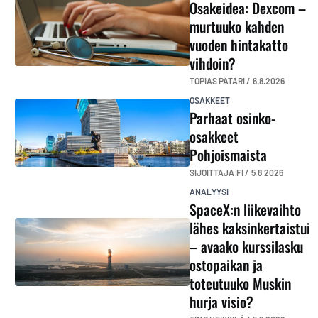
Osakeidea: Dexcom –
murtuuko kahden
vuoden hintakatto
vihdoin?
TOPIAS PÄTÄRI /
6.8.2026
OSAKKEET
Parhaat osinko-
osakkeet
Pohjoismaista
SIJOITTAJA.FI /
5.8.2026
ANALYYSI
SpaceX:n liikevaihto
lähes kaksinkertaistui
– avaako kurssilasku
ostopaikan ja
toteutuuko Muskin
hurja visio?