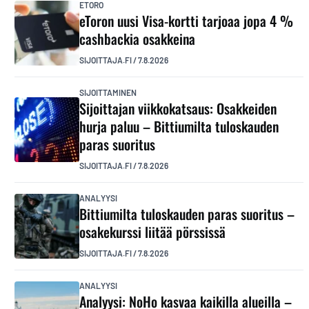
ETORO
eToron uusi Visa-kortti tarjoaa jopa 4 %
cashbackia osakkeina
SIJOITTAJA.FI
/
7.8.2026
SIJOITTAMINEN
Sijoittajan viikkokatsaus: Osakkeiden
hurja paluu – Bittiumilta tuloskauden
paras suoritus
SIJOITTAJA.FI
/
7.8.2026
ANALYYSI
Bittiumilta tuloskauden paras suoritus –
osakekurssi liitää pörssissä
SIJOITTAJA.FI
/
7.8.2026
ANALYYSI
Analyysi: NoHo kasvaa kaikilla alueilla –