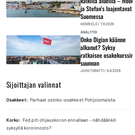
kaikilla alueilla – Hook
ja Stefan’s laajentavat
Suomessa
HENRI ELO /
7.8.2026
ANALYYSI
Onko Digian käänne
alkanut? Syksy
ratkaisee osakekurssin
suunnan
JUHO TORATTI /
6.8.2026
Sijoittajan valinnat
osakkeet:
Parhaat osinko-osakkeet Pohjoismaista
korko:
Fed piti ohjauskoron ennallaan – nähdäänkö
syksyllä koronnosto?