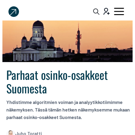
Sijoittaja.fi
Tee
parempia
sijoituspäätöksiä
Parhaat osinko-osakkeet
Suomesta
Yhdistimme algoritmien voiman ja analyytikkotiimimme
näkemyksen. Tässä tämän hetken näkemyksemme mukaan
parhaat osinko-osakkeet Suomesta.
Juho Toratti