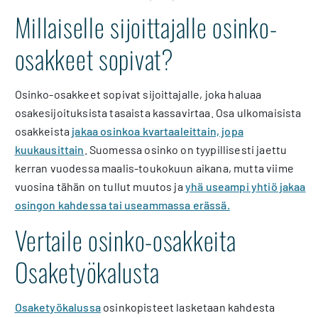
Millaiselle sijoittajalle osinko-
osakkeet sopivat?
Osinko-osakkeet sopivat sijoittajalle, joka haluaa
osakesijoituksista tasaista kassavirtaa. Osa ulkomaisista
osakkeista
jakaa osinkoa kvartaaleittain, jopa
kuukausittain
. Suomessa osinko on tyypillisesti jaettu
kerran vuodessa maalis-toukokuun aikana, mutta viime
vuosina tähän on tullut muutos ja
yhä useampi yhtiö jakaa
osingon kahdessa tai useammassa erässä.
Vertaile osinko-osakkeita
Osaketyökalusta
Osaketyökalussa
o
sinkopisteet lasketaan kahdesta