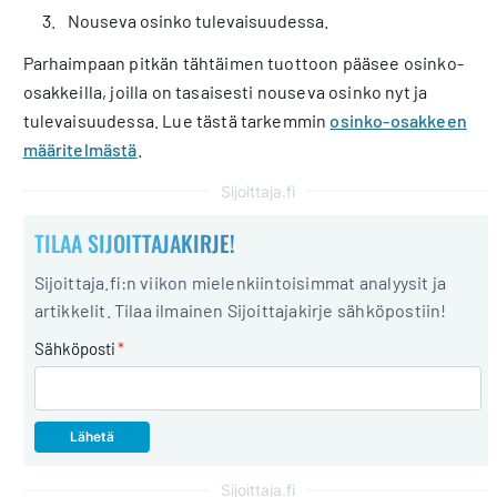
Nouseva osinko tulevaisuudessa.
Parhaimpaan pitkän tähtäimen tuottoon pääsee osinko-
osakkeilla, joilla on tasaisesti nouseva osinko nyt ja
tulevaisuudessa. Lue tästä tarkemmin
osinko-osakkeen
määritelmästä
.
Sijoittaja.fi
TILAA SIJOITTAJAKIRJE!
Sijoittaja.fi:n viikon mielenkiintoisimmat analyysit ja
artikkelit. Tilaa ilmainen Sijoittajakirje sähköpostiin!
Sähköposti
*
Sijoittaja.fi