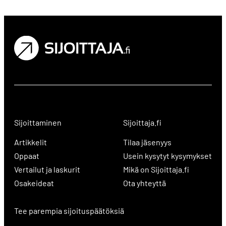
Sijoittaminen
Sijoittaja.fi
Artikkelit
Tilaa jäsenyys
Oppaat
Usein kysytyt kysymykset
Vertailut ja laskurit
Mikä on Sijoittaja.fi
Osakeideat
Ota yhteyttä
Tee parempia sijoituspäätöksiä