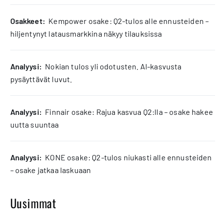
osakkeet:
Kempower osake: Q2-tulos alle ennusteiden –
hiljentynyt latausmarkkina näkyy tilauksissa
analyysi:
Nokian tulos yli odotusten. AI-kasvusta
pysäyttävät luvut.
analyysi:
Finnair osake: Rajua kasvua Q2:lla – osake hakee
uutta suuntaa
analyysi:
KONE osake: Q2-tulos niukasti alle ennusteiden
– osake jatkaa laskuaan
Uusimmat