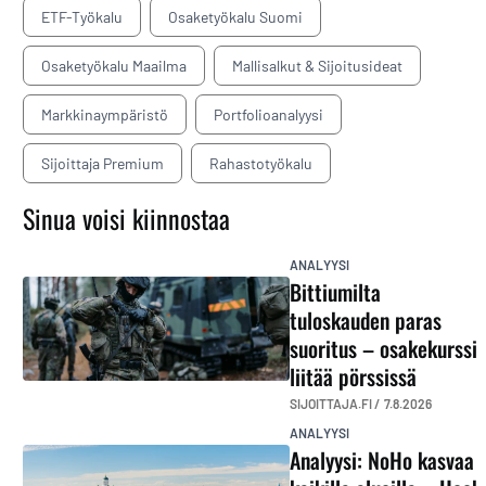
ETF-Työkalu
Osaketyökalu Suomi
Osaketyökalu Maailma
Mallisalkut & Sijoitusideat
Markkinaympäristö
Portfolioanalyysi
Sijoittaja Premium
Rahastotyökalu
Sinua voisi kiinnostaa
ANALYYSI
Bittiumilta
tuloskauden paras
suoritus – osakekurssi
liitää pörssissä
SIJOITTAJA.FI /
7.8.2026
ANALYYSI
Analyysi: NoHo kasvaa