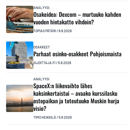
ANALYYSI
Osakeidea: Dexcom – murtuuko kahden
vuoden hintakatto vihdoin?
TOPIAS PÄTÄRI
/
6.8.2026
OSAKKEET
Parhaat osinko-osakkeet Pohjoismaista
SIJOITTAJA.FI
/
5.8.2026
ANALYYSI
SpaceX:n liikevaihto lähes
kaksinkertaistui – avaako kurssilasku
ostopaikan ja toteutuuko Muskin hurja
visio?
TIMO HEIKKILÄ
/
5.8.2026