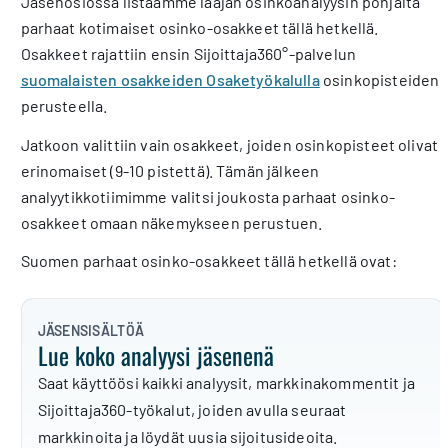
Jäsenosiossa listaamme laajan osinkoanalyysin pohjalta
parhaat kotimaiset osinko-osakkeet tällä hetkellä.
Osakkeet rajattiin ensin Sijoittaja360°-palvelun
suomalaisten osakkeiden Osaketyökalulla
osinkopisteiden
perusteella.
Jatkoon valittiin vain osakkeet, joiden osinkopisteet olivat
erinomaiset (9-10 pistettä). Tämän jälkeen
analyytikkotiimimme valitsi joukosta parhaat osinko-
osakkeet omaan näkemykseen perustuen.
Suomen parhaat osinko-osakkeet tällä hetkellä ovat:
JÄSENSISÄLTÖÄ
Lue koko analyysi jäsenenä
Saat käyttöösi kaikki analyysit, markkinakommentit ja
Sijoittaja360-työkalut, joiden avulla seuraat
markkinoita ja löydät uusia sijoitusideoita.