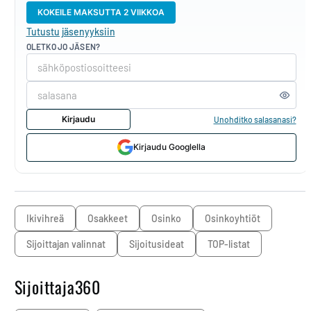
KOKEILE MAKSUTTA 2 VIIKKOA
Tutustu jäsenyyksiin
OLETKO JO JÄSEN?
Kirjaudu
Unohditko salasanasi?
Kirjaudu Googlella
ikivihreä
osakkeet
osinko
osinkoyhtiöt
sijoittajan valinnat
sijoitusideat
TOP-listat
Sijoittaja360