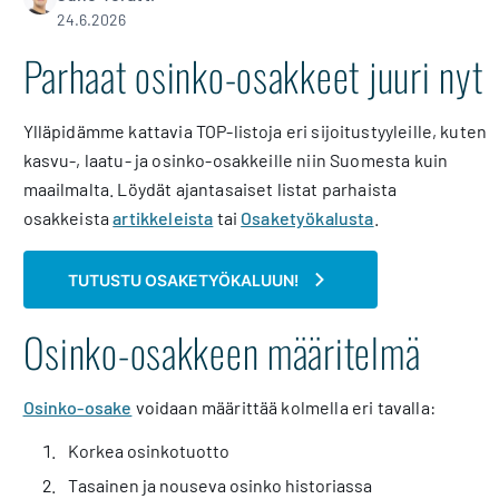
24.6.2026
Parhaat osinko-osakkeet juuri nyt
Ylläpidämme kattavia TOP-listoja eri sijoitustyyleille, kuten
kasvu-, laatu- ja osinko-osakkeille niin Suomesta kuin
maailmalta. Löydät ajantasaiset listat parhaista
osakkeista
artikkeleista
tai
Osaketyökalusta
.
TUTUSTU OSAKETYÖKALUUN!
Osinko-osakkeen määritelmä
Osinko-osake
voidaan määrittää kolmella eri tavalla:
Korkea osinkotuotto
Tasainen ja nouseva osinko historiassa