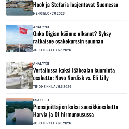
Hook ja Stefan’s laajentavat Suomessa
HENRI ELO
/
7.8.2026
ANALYYSI
Onko Digian käänne alkanut? Syksy
ratkaisee osakekurssin suunnan
JUHO TORATTI
/
6.8.2026
ANALYYSI
Vertailussa kaksi lääkealan kuuminta
osaketta: Novo Nordisk vs. Eli Lilly
TIMO HEIKKILÄ
/
6.8.2026
OSAKKEET
Piensijoittajien kaksi suosikkiosaketta
Harvia ja Qt hirmunousussa
JUHO TORATTI
/
6.8.2026