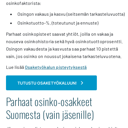
osinkofaktorista:
Osingon vakaus ja kasvu (seitsemän tarkasteluvuotta)
Osinkotuotto-%. (toteutunut ja ennuste)
Parhaat osinkopisteet saavat yhtiöt, joilla on
vakaa ja
nouseva osinkohistoria
sekä hyvä osinkotuottoprosentti.
O
singon vakaudesta ja kasvusta saa parhaat 10 pistettä
vain, jos osinko on noussut jokaisena tarkasteluvuotena.
Lue lisää
Osaketyökalun pisteytyksestä
TUTUSTU OSAKETYÖKALUUN!
Parhaat osinko-osakkeet
Suomesta (vain jäsenille)