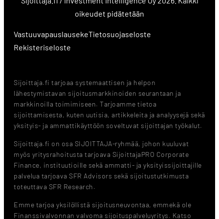
Sijoittaja.fi / Investment Intelligence Oy 2026. Kaikki
oikeudet pidätetään
Vastuuvapauslauseke
Tietosuojaseloste
Rekisteriseloste
Sijoittaja.fi tarjoaa systemaattisen ja helpon
lähestymistavan sijoitusmarkkinoiden seurantaan ja
markkinoilla toimimiseen. Tarjoamme tietoa
sijoittamisesta, kuten uutisia, artikkeleita ja analyysejä sekä
yksityis- ja ammattikäyttöön soveltuvat sijoittajan työkalut.
Sijoittaja.fi on osa SIJOITTAJA-ryhmää, johon kuuluvat
myös yritysrahoitusta tarjoava SijoittajaPRO Corporate
Finance, instituutioille sekä ammatti- ja yksityissijoittajille
palvelua tarjoava SFR Advisors sekä sijoitustutkimusta
toteuttava SFR Research.
Emme tarjoa yksilöllistä sijoitusneuvontaa, emmekä ole
Finanssivalvonnan valvoma sijoituspalveluyritys. Katso