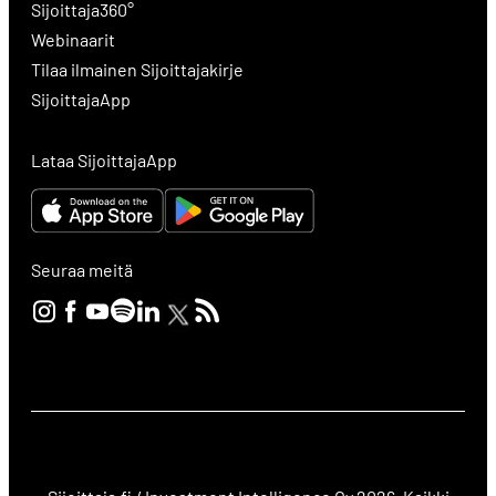
Sijoittaja360°
Webinaarit
Tilaa ilmainen Sijoittajakirje
SijoittajaApp
Lataa SijoittajaApp
Seuraa meitä