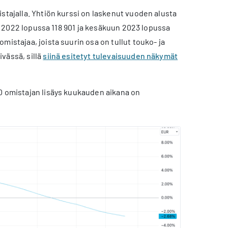
stajalla. Yhtiön kurssi on laskenut vuoden alusta
den 2022 lopussa 118 901 ja kesäkuun 2023 lopussa
istajaa, joista suurin osa on tullut touko- ja
vässä, sillä
siinä esitetyt tulevaisuuden näkymät
00 omistajan lisäys kuukauden aikana on