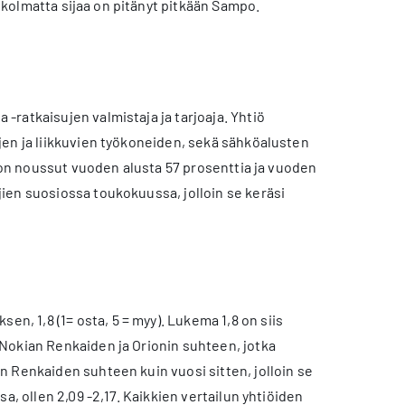
kolmatta sijaa on pitänyt pitkään Sampo.
ratkaisujen valmistaja ja tarjoaja. Yhtiö
jen ja liikkuvien työkoneiden, sekä sähköalusten
i on noussut vuoden alusta 57 prosenttia ja vuoden
ien suosiossa toukokuussa, jolloin se keräsi
, 1,8 (1= osta, 5 = myy). Lukema 1,8 on siis
Nokian Renkaiden ja Orionin suhteen, jotka
 Renkaiden suhteen kuin vuosi sitten, jolloin se
a, ollen 2,09 -2,17. Kaikkien vertailun yhtiöiden