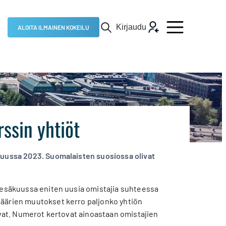
Kirjaudu
ALOITA ILMAINEN KOKEILU
ssin yhtiöt
kuussa 2023. Suomalaisten suosiossa olivat
 kesäkuussa eniten uusia omistajia suhteessa
määrien muutokset kerro paljonko yhtiön
ovat. Numerot kertovat ainoastaan omistajien