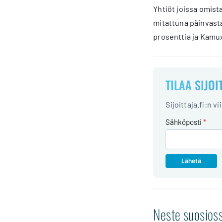
Yhtiöt joissa omist
mitattuna päinvasta
prosenttia ja Kamux
TILAA SIJOI
Sijoittaja.fi:n v
Sähköposti
*
Neste suosios