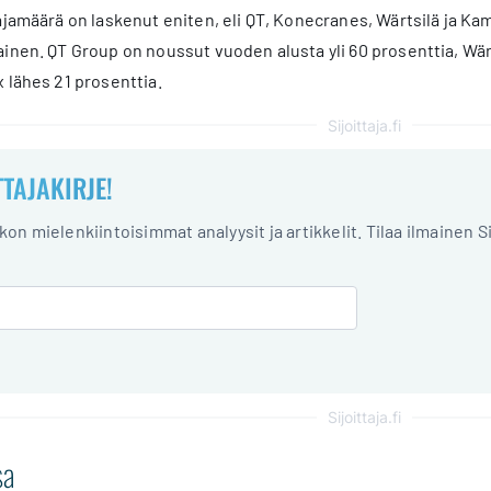
ajamäärä on laskenut eniten, eli QT, Konecranes, Wärtsilä ja Ka
inen. QT Group on noussut vuoden alusta yli 60 prosenttia, Wärt
 lähes 21 prosenttia.
Sijoittaja.fi
TTAJAKIRJE!
iikon mielenkiintoisimmat analyysit ja artikkelit. Tilaa ilmainen S
Sijoittaja.fi
sa