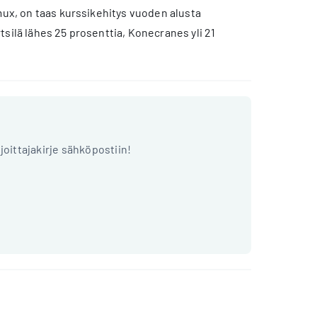
mux, on taas kurssikehitys vuoden alusta
silä lähes 25 prosenttia, Konecranes yli 21
ijoittajakirje sähköpostiin!