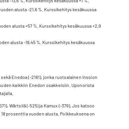
lusta -13,6 %. Kurssikehitys kesäkuussa +1 %.
vuoden alusta -21,6 %. Kurssikehitys kesäkuussa
uoden alusta +57 %. Kurssikehitys kesäkuussa +2,9
uoden alusta -18,45 %. Kurssikehitys kesäkuussa
 sekä Enedoa (-2161), jonka ruotsalainen Inssion
suuden kaikkiin Enedon osakkeisiin. Uponorista
ajalla.
71), Wärtsilä (-525) ja Kamux (-379). Jos katsoo
n 18 prosenttia vuoden alusta. Poikkeuksena on