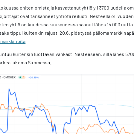
okuussa eniten omistajia kasvattanut yhtiö yli 3700 uudella omi
 sijoittajat ovat tankanneet yhtiötä reilusti. Nesteellä oli vuo
joten yhtiö on kuudessa kuukaudessa saanut lähes 15 000 uutta om
ake tippui kuitenkin rajusti 20.6. pidetyssä pääomamarkkinapäi
 markkinoita
.
tuntuu kuitenkin luottavan vankasti Nesteeseen, sillä lähes 57
korkea lukema Suomessa.