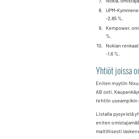
Nokia, omistaja
UPM-Kymmene, o
-2,85 %.
Kempower, omis
%.
Nokian renkaat,
-1,6 %.
Yhtiöt joissa 
Eniten myytiin Nixu
AB osti. Kaupankäyn
tehtiin useampikin 
Listalla pysyvistä y
eniten omistajamäär
maltillisesti lask