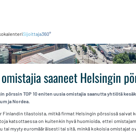
kokalenteri
Sijoittaja360°
omistajia saaneet Helsingin pör
in pörssin TOP 10 eniten uusia omistajia saanutta yhtiötä kesä
tum ja Nordea.
Finlandin tilastoista, mitkä firmat Helsingin pörssissä saivat
toja katsottaessa on kuitenkin hyvä huomioida, ettei omistaja
u tai myyty euromääräisesti tai sitä, minkä kokoisia omistajat 