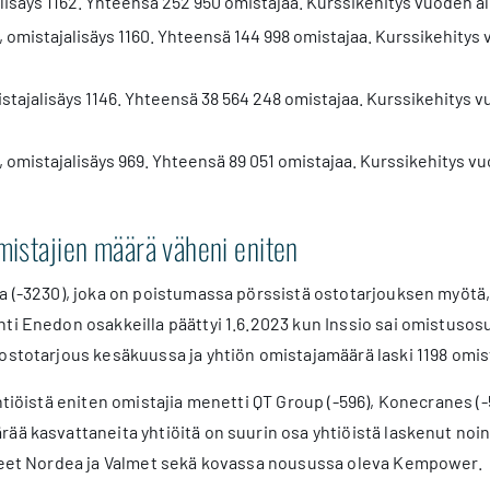
lisäys 1162. Yhteensä 252 950 omistajaa. Kurssikehitys vuoden a
mistajalisäys 1160. Yhteensä 144 998 omistajaa. Kurssikehitys 
tajalisäys 1146. Yhteensä 38 564 248 omistajaa. Kurssikehitys v
 omistajalisäys 969. Yhteensä 89 051 omistajaa. Kurssikehitys v
omistajien määrä väheni eniten
a (-3230), joka on poistumassa pörssistä ostotarjouksen myötä,
ti Enedon osakkeilla päättyi 1.6.2023 kun Inssio sai omistuso
ostotarjous kesäkuussa ja yhtiön omistajamäärä laski 1198 omist
htiöistä eniten omistajia menetti QT Group (-596), Konecranes (-5
ää kasvattaneita yhtiöitä on suurin osa yhtiöistä laskenut noi
eneet Nordea ja Valmet sekä kovassa nousussa oleva Kempower.