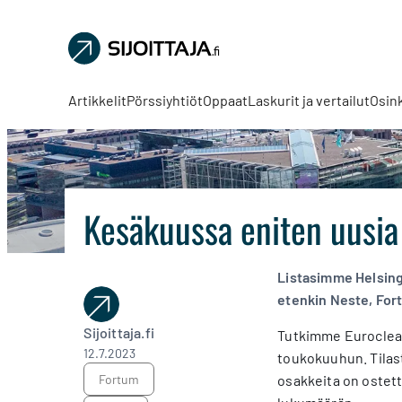
Sijoittaja.fi
Tee
parempia
Artikkelit
Pörssiyhtiöt
Oppaat
Laskurit ja vertailut
Osin
sijoituspäätöksiä
Kesäkuussa eniten uusia 
Listasimme Helsing
etenkin Neste, For
Sijoittaja.fi
Tutkimme Euroclear 
12.7.2023
toukokuuhun. Tilas
Fortum
osakkeita on ostett