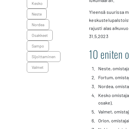
lukumäärän.
Kesko
Yleensä suurissa mu
Neste
keskustelupalstoist
Nordea
rajusti alas alkuvu
osakkeet
31.5.2023
Sampo
10 eniten 
sijoittaminen
Valmet
Neste, omistaja
Fortum, omistaj
Nordea, omista
Kesko omistajal
osake).
Valmet, omistaj
Orion, omistaja