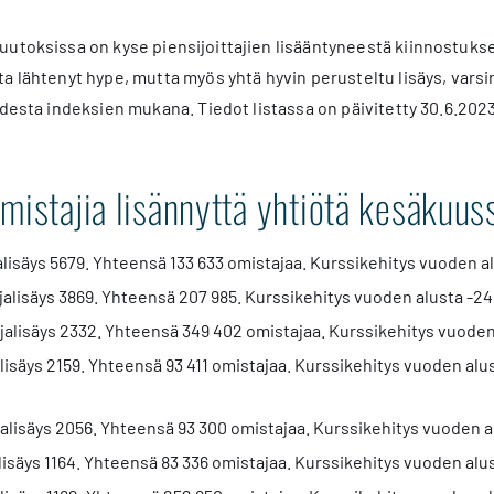
utoksissa on kyse piensijoittajien lisääntyneestä kiinnostukse
a lähtenyt hype, mutta myös yhtä hyvin perusteltu lisäys, varsi
odesta indeksien mukana. Tiedot listassa on päivitetty 30.6.2
omistajia lisännyttä yhtiötä kesäku
lisäys 5679. Yhteensä 133 633 omistajaa. Kurssikehitys vuoden a
alisäys 3869. Yhteensä 207 985. Kurssikehitys vuoden alusta -24
jalisäys 2332. Yhteensä 349 402 omistajaa. Kurssikehitys vuoden
isäys 2159. Yhteensä 93 411 omistajaa. Kurssikehitys vuoden alu
alisäys 2056. Yhteensä 93 300 omistajaa. Kurssikehitys vuoden a
lisäys 1164. Yhteensä 83 336 omistajaa. Kurssikehitys vuoden alu