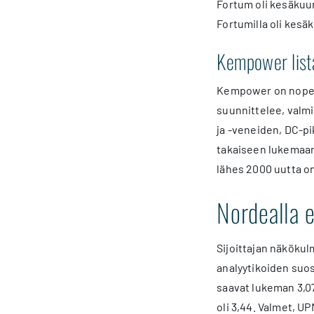
Fortum oli kesäkuun
Fortumilla oli kesä
Kempower lista
Kempower on nopeaa 
suunnittelee, valmi
ja ‑veneiden, DC‑pi
takaiseen lukemaan 
lähes 2000 uutta o
Nordealla e
Sijoittajan näkökul
analyytikoiden suo
saavat lukeman 3,07
oli 3,44. Valmet, U