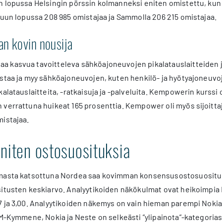
 lopussa Helsingin pörssin kolmanneksi eniten omistettu, kun 
kuun lopussa 208 985 omistajaa ja Sammolla 206 215 omistajaa.
n kovin nousija
kasvua tavoitteleva sähköajoneuvojen pikalatauslaitteiden ja ‑
staa ja myy sähköajoneuvojen, kuten henkilö‑ ja hyötyajoneuvo
kalatauslaitteita, ‑ratkaisuja ja ‑palveluita. Kempowerin kurss
verrattuna huikeat 165 prosenttia. Kempower oli myös sijoittaj
mistajaa.
niten ostosuosituksia
masta katsottuna Nordea saa kovimman konsensusostosuosituksen
situsten keskiarvo. Analyytikoiden näkökulmat ovat heikoimpia 
 ja 3,00. Analyytikoiden näkemys on vain hieman parempi Nokian
PM-Kymmene, Nokia ja Neste on selkeästi ”ylipainota”-kategoriass