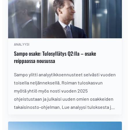
huippua momentin ja parantuneen ohjeistuksen
siivittämänä. Miltä Sampo näyttää fundamenttien
ja teknisen analyysin valossa?
ANALYYSI
Sampo osake: Tulosyllätys Q2:lla – osake
reippaassa nousussa
Sampo ylitti analyytikkoennusteet selvästi vuoden
toisella neljänneksellä. Roiman tuloskasvun
myötä yhtiö myös nosti vuoden 2025
ohjeistustaan ja julkaisi uuden omien osakkeiden
takaisinosto-ohjelman. Lue analyysi tuloksesta ja
osakkeesta!