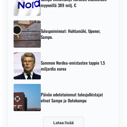
myynnillä 389 milj. €
Tulospoiminnat: Huhtamäki, Uponor,
Sampo.
Sammon Nordea-omistusten tappio 1,5
miljardia euroa
Päivän odotetuimmat tulosjulkistajat
olivat Sampo ja Outokumpu
Lataa lisää