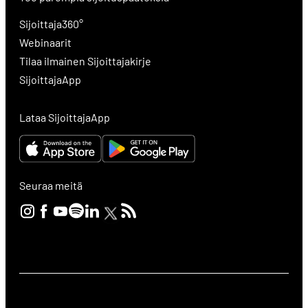
Sijoittaja360°
Webinaarit
Tilaa ilmainen Sijoittajakirje
SijoittajaApp
Lataa SijoittajaApp
Seuraa meitä