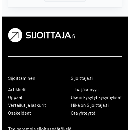
Sijoittaminen
Sijoittaja.fi
Artikkelit
Tilaa jäsenyys
Oppaat
Usein kysytyt kysymykset
Vertailut ja laskurit
Mikä on Sijoittaja.fi
Osakeideat
Ota yhteyttä
Tee parempia sijoituspäätöksiä