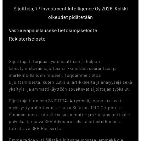
Sijoittaja.fi / Investment Intelligence Oy 2026. Kaikki
oikeudet pidätetään
Vastuuvapauslauseke
Tietosuojaseloste
Rekisteriseloste
Sijoittaja.fi tarjoaa systemaattisen ja helpon
lähestymistavan sijoitusmarkkinoiden seurantaan ja
markkinoilla toimimiseen. Tarjoamme tietoa
sijoittamisesta, kuten uutisia, artikkeleita ja analyysejä sekä
yksityis- ja ammattikäyttöön soveltuvat sijoittajan työkalut.
Sijoittaja.fi on osa SIJOITTAJA-ryhmää, johon kuuluvat
myös yritysrahoitusta tarjoava SijoittajaPRO Corporate
Finance, instituutioille sekä ammatti- ja yksityissijoittajille
palvelua tarjoava SFR Advisors sekä sijoitustutkimusta
toteuttava SFR Research.
Emme tarjoa yksilöllistä sijoitusneuvontaa, emmekä ole