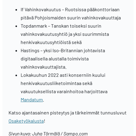
If Vahinkovakuutus – Ruotsissa pääkonttoriaan
pitävä Pohjoismaiden suurin vahinkovakuuttaja
Topdanmark – Tanskan toiseksi suurin
vahinkovakuutusyhtiö ja yksi suurimmista
henkivakuutusyhtiöistä sekä
Hastings – yksi Iso-Britannian johtavista
digitaalisella alustalla toimivista
vahinkovakuuttajista.
Lokakuuhun 2022 asti konserniin kuului
henkivakuutusliiketoimintaa sekä
vakuutuksellista varainhoitoa harjoittava
Mandatum
.
Katso ajantasainen pisteytys ja tärkeimmät tunnusluvut
Osaketyökalusta
!
Sivun kuva: Juha Törmälä / Sampo.com