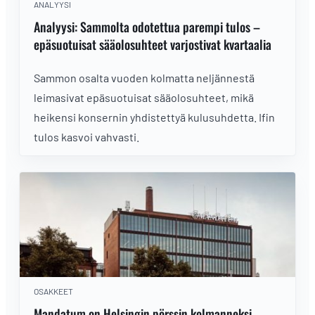
ANALYYSI
Analyysi: Sammolta odotettua parempi tulos –
epäsuotuisat sääolosuhteet varjostivat kvartaalia
Sammon osalta vuoden kolmatta neljännestä
leimasivat epäsuotuisat sääolosuhteet, mikä
heikensi konsernin yhdistettyä kulusuhdetta. Ifin
tulos kasvoi vahvasti.
OSAKKEET
Mandatum on Helsingin pörssin kolmanneksi