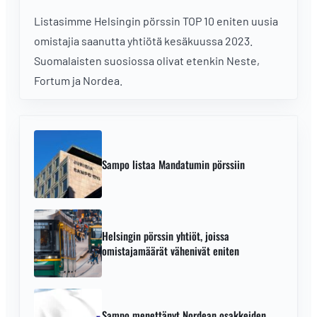
Listasimme Helsingin pörssin TOP 10 eniten uusia
omistajia saanutta yhtiötä kesäkuussa 2023.
Suomalaisten suosiossa olivat etenkin Neste,
Fortum ja Nordea.
Sampo listaa Mandatumin pörssiin
Helsingin pörssin yhtiöt, joissa
omistajamäärät vähenivät eniten
Sampo menettänyt Nordean osakkeiden