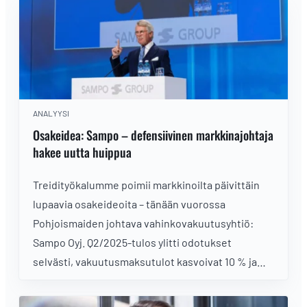
ANALYYSI
Osakeidea: Sampo – defensiivinen markkinajohtaja
hakee uutta huippua
Treidityökalumme poimii markkinoilta päivittäin
lupaavia osakeideoita – tänään vuorossa
Pohjoismaiden johtava vahinkovakuutusyhtiö:
Sampo Oyj. Q2/2025-tulos ylitti odotukset
selvästi, vakuutusmaksutulot kasvoivat 10 % ja
underwriting-tulos nousi 21 %. Vahvan
tulosjulkistuksen jälkeen kurssi hakee uutta