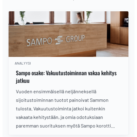
ANALYYSI
Sampo osake: Vakuutustoiminnan vakaa kehitys
jatkuu
Vuoden ensimmäisellä neljänneksellä
sijoitustoiminnan tuotot painoivat Sammon
tulosta. Vakuutustoiminta jatkoi kuitenkin
vakaata kehitystään, ja omia odotuksiaan
paremman suorituksen myötä Sampo korotti
underwriting-tulosohjeistustaan. Lue analyysi