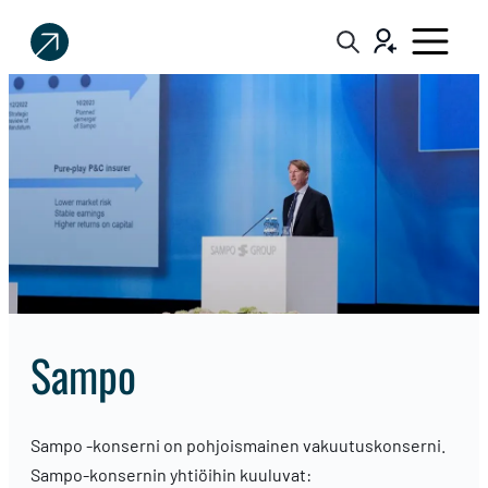
Sijoittaja.fi
Tee
parempia
sijoituspäätöksiä
Sampo
Sampo -konserni on pohjoismainen vakuutuskonserni.
Sampo-konsernin yhtiöihin kuuluvat: