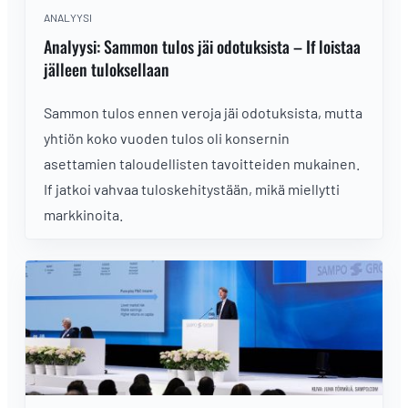
ANALYYSI
Analyysi: Sammon tulos jäi odotuksista – If loistaa
jälleen tuloksellaan
Sammon tulos ennen veroja jäi odotuksista, mutta
yhtiön koko vuoden tulos oli konsernin
asettamien taloudellisten tavoitteiden mukainen.
If jatkoi vahvaa tuloskehitystään, mikä miellytti
markkinoita.