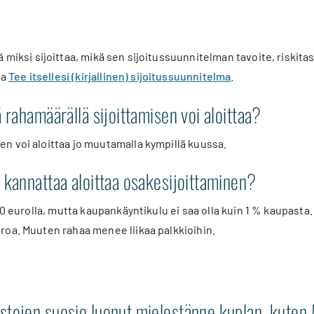
ä miksi sijoittaa, mikä sen sijoitussuunnitelman tavoite, riskita
ta
Tee itsellesi (kirjallinen) sijoitussuunnitelma
.
 rahamäärällä sijoittamisen voi aloittaa?
n voi aloittaa jo muutamalla kympillä kuussa.
 kannattaa aloittaa osakesijoittaminen?
00 eurolla, mutta kaupankäyntikulu ei saa olla kuin 1 % kaupasta.
roa. Muuten rahaa menee liikaa palkkioihin.
tojen suosio luonut mielestänne kuplan, kuten 