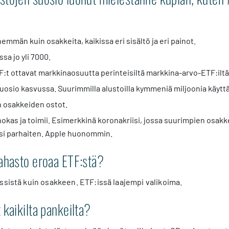
emmän kuin osakkeita, kaikissa eri sisältö ja eri painot.
sa jo yli 7000.
:t ottavat markkinaosuutta perinteisiltä markkina-arvo-ETF:iltä
osio kasvussa. Suurimmilla alustoilla kymmeniä miljoonia käyttäj
n osakkeiden ostot.
okas ja toimii. Esimerkkinä koronakriisi, jossa suurimpien osak
äsi parhaiten. Apple huonommin.
ahasto eroaa ETF:stä?
ssistä kuin osakkeen. ETF:issä laajempi valikoima.
 kaikilta pankeilta?