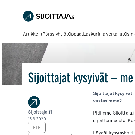
Sijoittaja.fi
Tee
parempia
Artikkelit
Pörssiyhtiöt
Oppaat
Laskurit ja vertailut
Osin
sijoituspäätöksiä
Sijoittajat kysyivät – m
Sijoittajat kysyivät
vastasimme?
Sijoittaja.fi
Pidimme Sijoittaja.
15.6.2020
sijoittamisesta. Ko
ETF
Löydät kysymykset ja