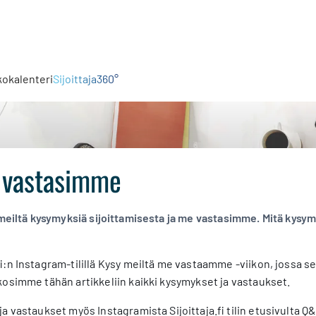
kokalenteri
Sijoittaja360°
e vastasimme
 meiltä kysymyksiä sijoittamisesta ja me vastasimme. Mitä kysymy
fi:n Instagram-tilillä Kysy meiltä me vastaamme -viikon, jossa
kosimme tähän artikkeliin kaikki kysymykset ja vastaukset.
 vastaukset myös Instagramista Sijoittaja.fi tilin etusivulta Q&