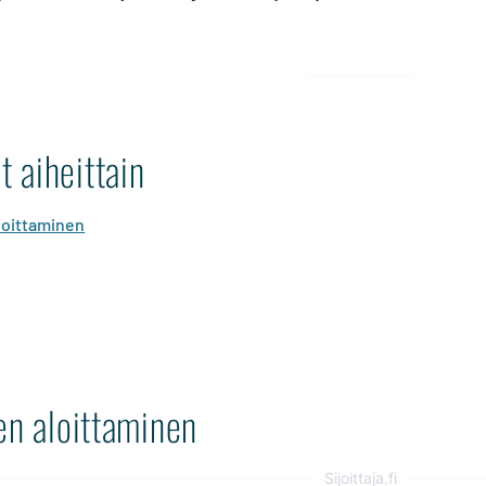
 aiheittain
aloittaminen
en aloittaminen
Sijoittaja.fi