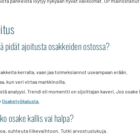
sta pankeista löytyy nykyään hyvät valikoimat. OP mainostanut
oitus
ä pidät ajoitusta osakkeiden ostossa?
sakkeita kerralla, vaan jaa toimeksiannot useampaan erään.
a, kun veri virtaa markkinoilla.
tä analyysi. Trendi eli momentti on sijoittajan kaveri. Jos osake
y
Osaketyökalusta
.
ko osake kallis vai halpa?
a, suhteuta liikevaihtoon. Tutki arvostuslukuja.