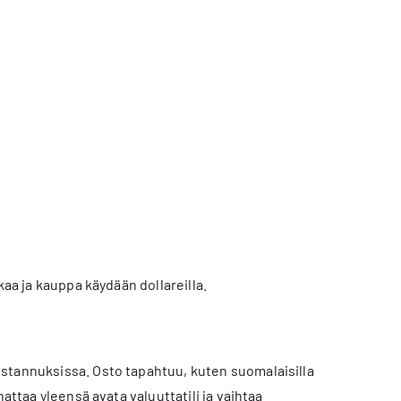
kaa ja kauppa käydään dollareilla.
stannuksissa. Osto tapahtuu, kuten suomalaisilla
attaa yleensä avata valuuttatili ja vaihtaa