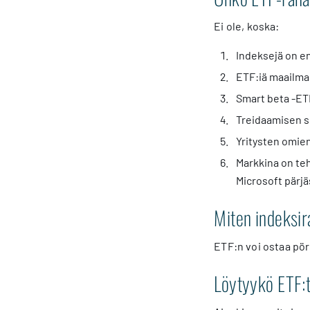
Ei ole, koska:
Indeksejä on en
ETF:iä maailmas
Smart beta -ETF
Treidaamisen su
Yritysten omie
Markkina on teh
Microsoft pärj
Miten indeksir
ETF:n voi ostaa pör
Löytyykö ETF:t