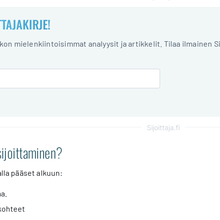
TTAJAKIRJE!
iikon mielenkiintoisimmat analyysit ja artikkelit. Tilaa ilmainen S
Sijoittaja.fi
sijoittaminen?
alla pääset alkuun:
a.
skohteet