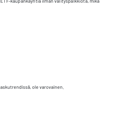
 ETF-kaupankäyntiä ilman välityspalkkiota, mikä
 laskutrendissä, ole varovainen.