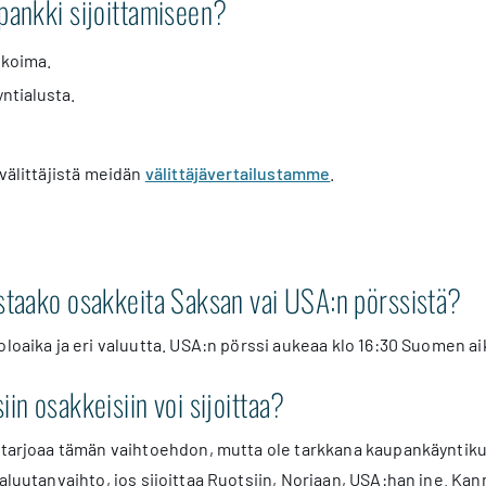
pankki sijoittamiseen?
ikoima.
ntialusta.
 välittäjistä meidän
välittäjävertailustamme
.
staako osakkeita Saksan vai USA:n pörssistä?
oloaika ja eri valuutta. USA:n pörssi aukeaa klo 16:30 Suomen ai
in osakkeisiin voi sijoittaa?
t tarjoaa tämän vaihtoehdon, mutta ole tarkkana kaupankäyntiku
aluutanvaihto, jos sijoittaa Ruotsiin, Norjaan, USA:han jne. Kann