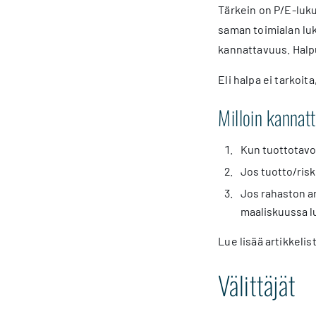
Tärkein on P/E-luku
saman toimialan luk
kannattavuus. Halpu
Eli halpa ei tarkoita
Milloin kanna
Kun tuottotavo
Jos tuotto/riski
Jos rahaston a
maaliskuussa lu
Lue lisää artikkelis
Välittäjät