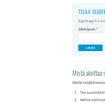
TILAA SIJOI
Sijoittaja.fi:n v
Sähköposti
*
Mistä aloittaa 
Näillä neljällä kohd
Tee suunnitelm
Valitse sijoitu