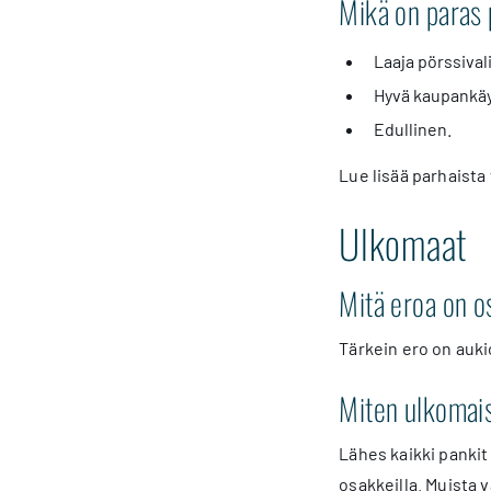
Mikä on paras 
Laaja pörssival
Hyvä kaupankäy
Edullinen.
Lue lisää parhaista
Ulkomaat
Mitä eroa on o
Tärkein ero on auki
Miten ulkomaisi
Lähes kaikki panki
osakkeilla. Muista v