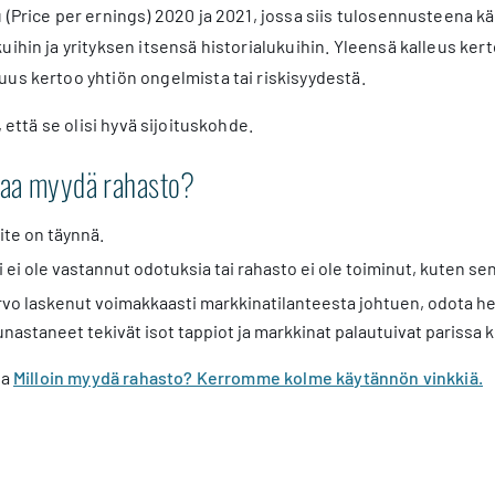
 (Price per ernings) 2020 ja 2021, jossa siis tulosennusteena k
uihin ja yrityksen itsensä historialukuihin. Yleensä kalleus ke
us kertoo yhtiön ongelmista tai riskisyydestä.
, että se olisi hyvä sijoituskohde.
ttaa myydä rahasto?
ite on täynnä.
 ei ole vastannut odotuksia tai rahasto ei ole toiminut, kuten sen 
rvo laskenut voimakkaasti markkinatilanteesta johtuen, odota he
nastaneet tekivät isot tappiot ja markkinat palautuivat parissa
ta
Milloin myydä rahasto? Kerromme kolme käytännön vinkkiä.