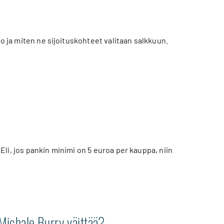
so ja miten ne sijoituskohteet valitaan salkkuun.
 Eli, jos pankin minimi on 5 euroa per kauppa, niin
Michale Burry väittää?