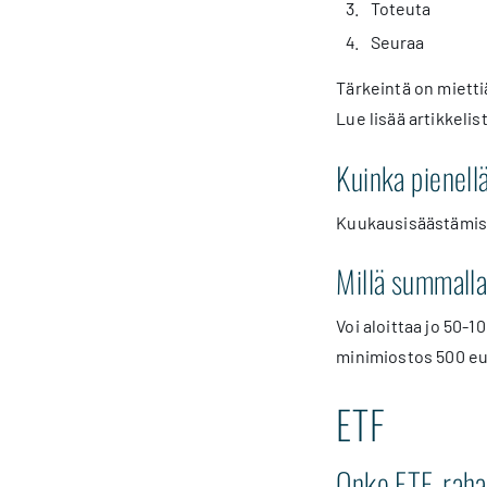
Toteuta
Seuraa
Tärkeintä on mietti
Lue lisää artikkelis
Kuinka pienellä
Kuukausisäästämise
Millä summalla
Voi aloittaa jo 50-1
minimiostos 500 eu
ETF
Onko ETF-rahas