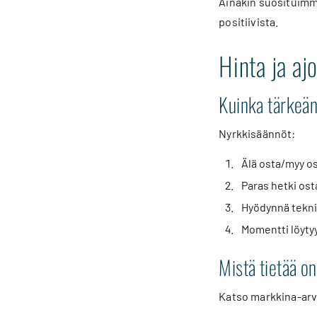
Ainakin suosituimmi
positiivista.
Hinta ja aj
Kuinka tärkeän
Nyrkkisäännöt:
Älä osta/myy o
Paras hetki osta
Hyödynnä teknis
Momentti löyty
Mistä tietää on
Katso markkina-arvo