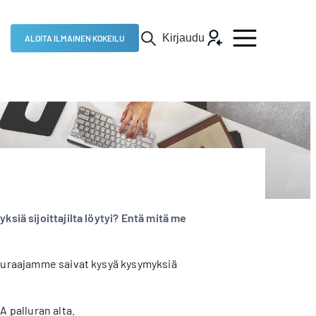
Kirjaudu
ALOITA ILMAINEN KOKEILU
ksiä sijoittajilta löytyi? Entä mitä me
 seuraajamme saivat kysyä kysymyksiä
A palluran alta.