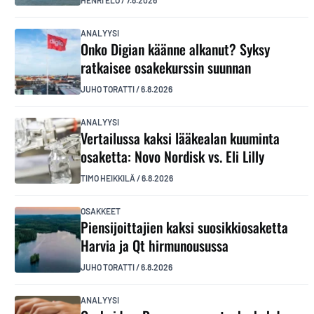
HENRI ELO
/
7.8.2026
ANALYYSI
Onko Digian käänne alkanut? Syksy
ratkaisee osakekurssin suunnan
JUHO TORATTI
/
6.8.2026
ANALYYSI
Vertailussa kaksi lääkealan kuuminta
osaketta: Novo Nordisk vs. Eli Lilly
TIMO HEIKKILÄ
/
6.8.2026
OSAKKEET
Piensijoittajien kaksi suosikkiosaketta
Harvia ja Qt hirmunousussa
JUHO TORATTI
/
6.8.2026
ANALYYSI