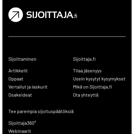
Sijoittaminen
Sijoittaja.fi
Artikkelit
Tilaa jäsenyys
Oppaat
Usein kysytyt kysymykset
Vertailut ja laskurit
Mikä on Sijoittaja.fi
Osakeideat
Ota yhteyttä
Tee parempia sijoituspäätöksiä
Sijoittaja360°
Webinaarit