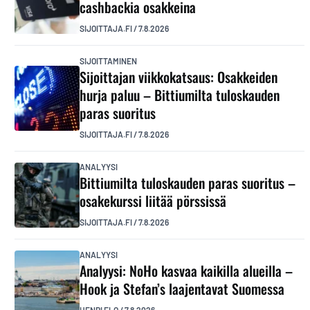
cashbackia osakkeina
SIJOITTAJA.FI
/
7.8.2026
SIJOITTAMINEN
Sijoittajan viikkokatsaus: Osakkeiden
hurja paluu – Bittiumilta tuloskauden
paras suoritus
SIJOITTAJA.FI
/
7.8.2026
ANALYYSI
Bittiumilta tuloskauden paras suoritus –
osakekurssi liitää pörssissä
SIJOITTAJA.FI
/
7.8.2026
ANALYYSI
Analyysi: NoHo kasvaa kaikilla alueilla –
Hook ja Stefan’s laajentavat Suomessa