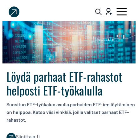
Sijoittaja.fi
Tee
parempia
sijoituspäätöksiä
Löydä parhaat ETF-rahastot
helposti ETF-työkalulla
Suositun ETF-työkalun avulla parhaiden ETF:ien löytäminen
on helppoa. Katso viisi vinkkiä, joilla valitset parhaat ETF-
rahastot.
Sijoittaja.fi