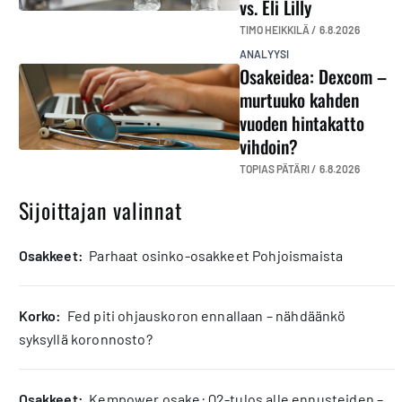
vs. Eli Lilly
TIMO HEIKKILÄ /
6.8.2026
ANALYYSI
Osakeidea: Dexcom –
murtuuko kahden
vuoden hintakatto
vihdoin?
TOPIAS PÄTÄRI /
6.8.2026
Sijoittajan valinnat
osakkeet:
Parhaat osinko-osakkeet Pohjoismaista
korko:
Fed piti ohjauskoron ennallaan – nähdäänkö
syksyllä koronnosto?
osakkeet:
Kempower osake: Q2-tulos alle ennusteiden –