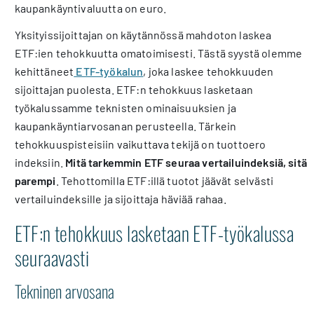
kaupankäyntivaluutta on euro.
Yksityissijoittajan on käytännössä mahdoton laskea
ETF:ien tehokkuutta omatoimisesti. Tästä syystä olemme
kehittäneet
ETF-työkalun
, joka laskee tehokkuuden
sijoittajan puolesta. ETF:n tehokkuus lasketaan
työkalussamme teknisten ominaisuuksien ja
kaupankäyntiarvosanan perusteella. Tärkein
tehokkuuspisteisiin vaikuttava tekijä on tuottoero
indeksiin.
Mitä tarkemmin ETF seuraa vertailuindeksiä, sitä
parempi
. Tehottomilla ETF:illä tuotot jäävät selvästi
vertailuindeksille ja sijoittaja häviää rahaa.
ETF:n tehokkuus lasketaan ETF-työkalussa
seuraavasti
Tekninen arvosana