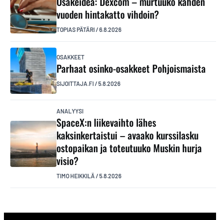
Osakeidea: Dexcom – murtuuko kahden
vuoden hintakatto vihdoin?
TOPIAS PÄTÄRI
/
6.8.2026
OSAKKEET
Parhaat osinko-osakkeet Pohjoismaista
SIJOITTAJA.FI
/
5.8.2026
ANALYYSI
SpaceX:n liikevaihto lähes
kaksinkertaistui – avaako kurssilasku
ostopaikan ja toteutuuko Muskin hurja
visio?
TIMO HEIKKILÄ
/
5.8.2026