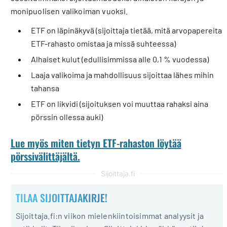
monipuolisen valikoiman vuoksi.
ETF on läpinäkyvä (sijoittaja tietää, mitä arvopapereita
ETF-rahasto omistaa ja missä suhteessa)
Alhaiset kulut (edullisimmissa alle 0,1 % vuodessa)
Laaja valikoima ja mahdollisuus sijoittaa lähes mihin
tahansa
ETF on likvidi (sijoituksen voi muuttaa rahaksi aina
pörssin ollessa auki)
Lue myös miten tietyn ETF-rahaston löytää
pörssivälittäjältä.
Sijoittaja.fi
TILAA SIJOITTAJAKIRJE!
Sijoittaja.fi:n viikon mielenkiintoisimmat analyysit ja