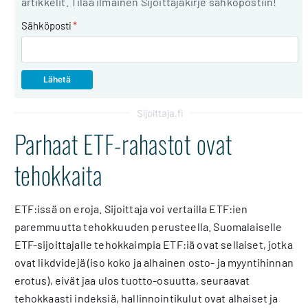
artikkelit. Tilaa ilmainen Sijoittajakirje sähköpostiin!
Sähköposti
*
Sijoittaja.fi
Parhaat ETF-rahastot ovat
tehokkaita
ETF:issä on eroja. Sijoittaja voi vertailla ETF:ien
paremmuutta tehokkuuden perusteella. Suomalaiselle
ETF-sijoittajalle tehokkaimpia ETF:iä ovat sellaiset, jotka
ovat likdvidejä (iso koko ja alhainen osto- ja myyntihinnan
erotus), eivät jaa ulos tuotto-osuutta, seuraavat
tehokkaasti indeksiä, hallinnointikulut ovat alhaiset ja