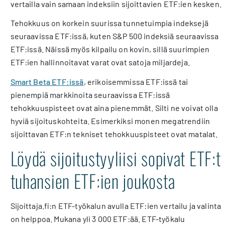
vertailla vain samaan indeksiin sijoittavien ETF:ien kesken.
Tehokkuus on korkein suurissa tunnetuimpia indeksejä
seuraavissa ETF:issä, kuten S&P 500 indeksiä seuraavissa
ETF:issä. Näissä myös kilpailu on kovin, sillä suurimpien
ETF:ien hallinnoitavat varat ovat satoja miljardeja.
Smart Beta ETF:issä
, erikoisemmissa ETF:issä tai
pienempiä markkinoita seuraavissa ETF:issä
tehokkuuspisteet ovat aina pienemmät. Silti ne voivat olla
hyviä sijoituskohteita. Esimerkiksi monen megatrendiin
sijoittavan ETF:n tekniset tehokkuuspisteet ovat matalat.
Löydä sijoitustyyliisi sopivat ETF:t
tuhansien ETF:ien joukosta
Sijoittaja.fi:n ETF-työkalun avulla ETF:ien vertailu ja valinta
on helppoa. Mukana yli 3 000 ETF:ää. ETF-työkalu