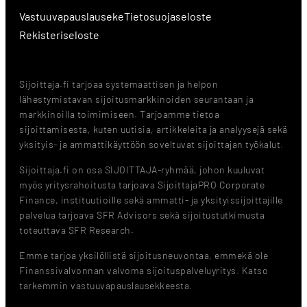
Vastuuvapauslauseke
Tietosuojaseloste
Rekisteriseloste
Sijoittaja.fi tarjoaa systemaattisen ja helpon
lähestymistavan sijoitusmarkkinoiden seurantaan ja
markkinoilla toimimiseen. Tarjoamme tietoa
sijoittamisesta, kuten uutisia, artikkeleita ja analyysejä sekä
yksityis- ja ammattikäyttöön soveltuvat sijoittajan työkalut.
Sijoittaja.fi on osa SIJOITTAJA-ryhmää, johon kuuluvat
myös yritysrahoitusta tarjoava SijoittajaPRO Corporate
Finance, instituutioille sekä ammatti- ja yksityissijoittajille
palvelua tarjoava SFR Advisors sekä sijoitustutkimusta
toteuttava SFR Research.
Emme tarjoa yksilöllistä sijoitusneuvontaa, emmekä ole
Finanssivalvonnan valvoma sijoituspalveluyritys. Katso
tarkemmin vastuuvapauslausekkeesta.