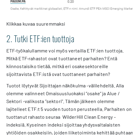
Klikkaa kuvaa suuremmaksi
2. Tutki ETF:ien tuottoja
ETF-työkalullamme voi myös vertailla ETF:ien tuottoja.
Mitkä ETF-rahastot ovat tuottaneet parhaiten? Entä
kiinnostaisiko tietää, mitkä eri osakesektoreille
sijoittavista ETF:istä ovat tuottaneet parhaiten?
Tuotot löytyvät Sijoittajan näkökulma -välilehdeltä. Alla
olemme valinneet Omaisuusluokaksi ”osake” ja Alue /
Sektori -valikosta ”sektori”. Tämän jälkeen olemme
lajitelleet ETF:t 5 vuoden tuoton perusteella. Parhaiten on
tuottanut rahasto seuraa
WilderHill Clean Energy -
indeksiä. Kyseinen indeksi sijoittaa
yhdysvaltalaisten
yhtiöiden osakkeisiin, joiden liiketoiminta kehittää puhtaan