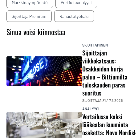
Markkinaympäristö
Portfolioanalyysi
Sijoittaja Premium
Rahastotyökalu
Sinua voisi kiinnostaa
SIJOITTAMINEN
Sijoittajan
viikkokatsaus:
Osakkeiden hurja
paluu – Bittiumilta
tuloskauden paras
suoritus
SIJOITTAJA.FI /
7.8.2026
ANALYYSI
Vertailussa kaksi
lääkealan kuuminta
osaketta: Novo Nordisk