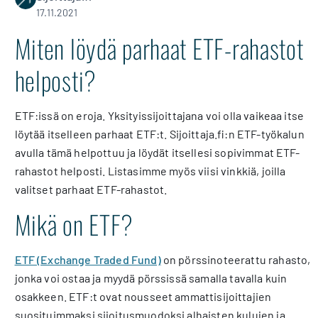
17.11.2021
Miten löydä parhaat ETF-rahastot
helposti?
ETF:issä on eroja. Yksityissijoittajana voi olla vaikeaa itse
löytää itselleen parhaat ETF:t. Sijoittaja.fi:n ETF-työkalun
avulla tämä helpottuu ja löydät itsellesi sopivimmat ETF-
rahastot helposti. Listasimme myös viisi vinkkiä, joilla
valitset parhaat ETF-rahastot.
Mikä on ETF?
ETF (Exchange Traded Fund)
on pörssinoteerattu rahasto,
jonka voi ostaa ja myydä pörssissä samalla tavalla kuin
osakkeen. ETF:t ovat nousseet ammattisijoittajien
suosituimmaksi sijoitusmuodoksi alhaisten kulujen ja