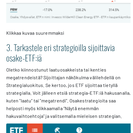
Klikkaa kuvaa suuremmaksi
3. Tarkastele eri strategioilla sijoittavia
osake-ETF:iä
Oletko kiinnostunut laatuosakkeista tai kenties
megatrendeistä? Sijoittajan näkökulma välilehdellä on
Strategialuokitus. Se kertoo, jos ETF sijoittaa tietyllä
strategialla. Voit jälleen etsiä strategia-ETF:iä hakusanalla,
kuten ”laatu” tai ”megatrendi”. Osakestrategioita saa
helposti myös klikkaamalla ”Näytä enemmän
hakuvaihtoehtoja” ja valitsemalla mieleisen strategian.