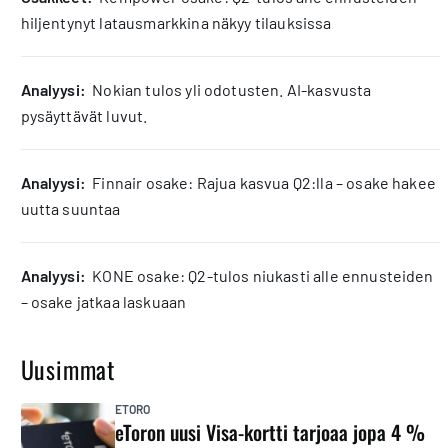
hiljentynyt latausmarkkina näkyy tilauksissa
analyysi:
Nokian tulos yli odotusten. AI-kasvusta
pysäyttävät luvut.
analyysi:
Finnair osake: Rajua kasvua Q2:lla – osake hakee
uutta suuntaa
analyysi:
KONE osake: Q2-tulos niukasti alle ennusteiden
– osake jatkaa laskuaan
Uusimmat
ETORO
eToron uusi Visa-kortti tarjoaa jopa 4 %