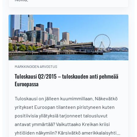
MARKKINOIDEN ARVOSTUS
Tuloskausi Q2/2015 – tuloskauden anti pehmeää
Euroopassa
Tuloskausi on jälleen kuumimmillaan. Näkevätkö
yritykset Euroopan tilanteen piristyneen kuten
positiivisia yllätyksiä tarjonneet talousluvut
antavat ymmärtää? Vaikuttaako Kreikan kriisi
yhtiöiden näkymiin? Kärsivätkö amerikkalaisyhtiöt