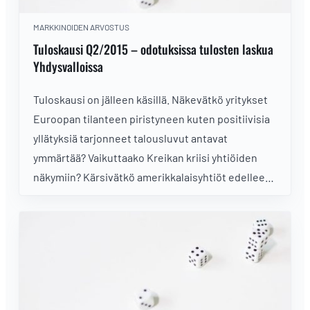
MARKKINOIDEN ARVOSTUS
Tuloskausi Q2/2015 – odotuksissa tulosten laskua
Yhdysvalloissa
Tuloskausi on jälleen käsillä. Näkevätkö yritykset
Euroopan tilanteen piristyneen kuten positiivisia
yllätyksiä tarjonneet talousluvut antavat
ymmärtää? Vaikuttaako Kreikan kriisi yhtiöiden
näkymiin? Kärsivätkö amerikkalaisyhtiöt edelleen
vahvistuvasta dollarista?