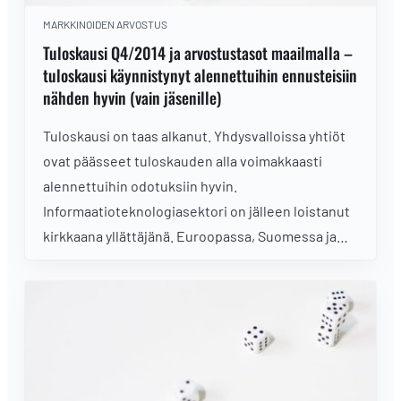
MARKKINOIDEN ARVOSTUS
Tuloskausi Q4/2014 ja arvostustasot maailmalla –
tuloskausi käynnistynyt alennettuihin ennusteisiin
nähden hyvin (vain jäsenille)
Tuloskausi on taas alkanut. Yhdysvalloissa yhtiöt
ovat päässeet tuloskauden alla voimakkaasti
alennettuihin odotuksiin hyvin.
Informaatioteknologiasektori on jälleen loistanut
kirkkaana yllättäjänä. Euroopassa, Suomessa ja
Japanissa tuloskausi on vasta alkamaisillaan.