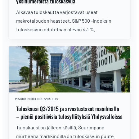
yksinumeroista tuloskasvua
Alkavaa tuloskautta varjostavat useat
makrotalouden haasteet. S&P 500 -indeksin
tuloskasvun odotetaan olevan 4,1 %.
MARKKINOIDEN ARVOSTUS
Tuloskausi Q3/2015 ja arvostustasot maailmalla
– pieniä positiivisia tulosyllätyksiä Yhdysvalloissa
Tuloskausi on jälleen käsillä. Suurimpana
murheena markkinoilla on tuloskasvun puute.