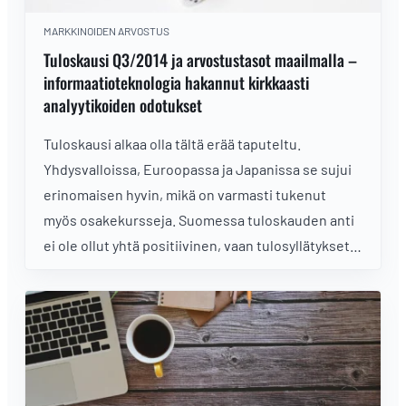
MARKKINOIDEN ARVOSTUS
Tuloskausi Q3/2014 ja arvostustasot maailmalla –
informaatioteknologia hakannut kirkkaasti
analyytikoiden odotukset
Tuloskausi alkaa olla tältä erää taputeltu.
Yhdysvalloissa, Euroopassa ja Japanissa se sujui
erinomaisen hyvin, mikä on varmasti tukenut
myös osakekursseja. Suomessa tuloskauden anti
ei ole ollut yhtä positiivinen, vaan tulosyllätykset
jäivät kolmisen prosenttia odotuksia heikommiksi.
Sektoreista informaatiosektori nousee esiin
poikkeuksellisen vahvasti.