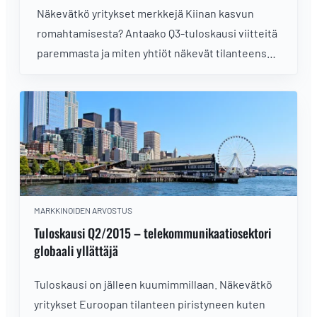
Näkevätkö yritykset merkkejä Kiinan kasvun
romahtamisesta? Antaako Q3-tuloskausi viitteitä
paremmasta ja miten yhtiöt näkevät tilanteensa
kehittyvän?
MARKKINOIDEN ARVOSTUS
Tuloskausi Q2/2015 – telekommunikaatiosektori
globaali yllättäjä
Tuloskausi on jälleen kuumimmillaan. Näkevätkö
yritykset Euroopan tilanteen piristyneen kuten