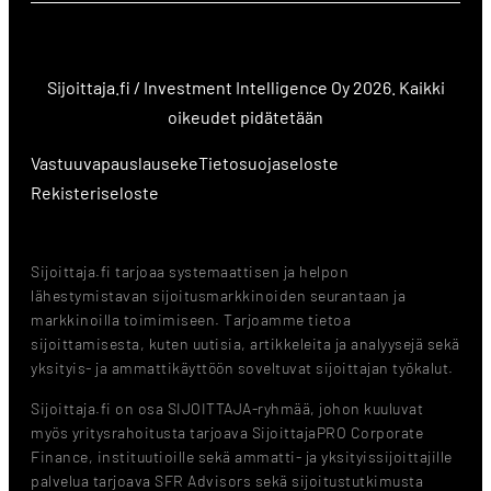
Sijoittaja.fi / Investment Intelligence Oy 2026. Kaikki
oikeudet pidätetään
Vastuuvapauslauseke
Tietosuojaseloste
Rekisteriseloste
Sijoittaja.fi tarjoaa systemaattisen ja helpon
lähestymistavan sijoitusmarkkinoiden seurantaan ja
markkinoilla toimimiseen. Tarjoamme tietoa
sijoittamisesta, kuten uutisia, artikkeleita ja analyysejä sekä
yksityis- ja ammattikäyttöön soveltuvat sijoittajan työkalut.
Sijoittaja.fi on osa SIJOITTAJA-ryhmää, johon kuuluvat
myös yritysrahoitusta tarjoava SijoittajaPRO Corporate
Finance, instituutioille sekä ammatti- ja yksityissijoittajille
palvelua tarjoava SFR Advisors sekä sijoitustutkimusta