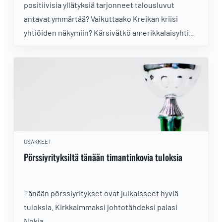
positiivisia yllätyksiä tarjonneet talousluvut
antavat ymmärtää? Vaikuttaako Kreikan kriisi
yhtiöiden näkymiin? Kärsivätkö amerikkalaisyhtiöt
edelleen vahvistuvasta dollarista?
OSAKKEET
Pörssiyrityksiltä tänään timantinkovia tuloksia
Tänään pörssiyritykset ovat julkaisseet hyviä
tuloksia. Kirkkaimmaksi johtotähdeksi palasi
Nokia.