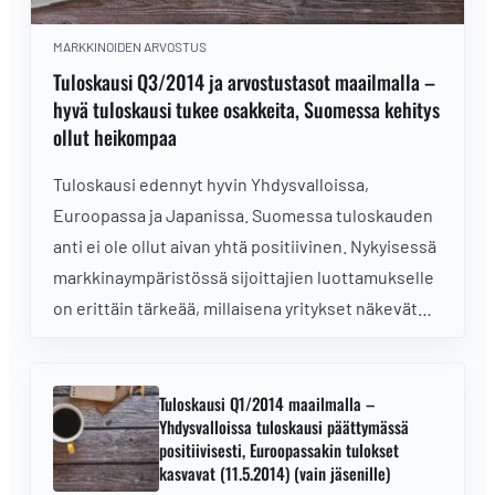
MARKKINOIDEN ARVOSTUS
Tuloskausi Q3/2014 ja arvostustasot maailmalla –
hyvä tuloskausi tukee osakkeita, Suomessa kehitys
ollut heikompaa
Tuloskausi edennyt hyvin Yhdysvalloissa,
Euroopassa ja Japanissa. Suomessa tuloskauden
anti ei ole ollut aivan yhtä positiivinen. Nykyisessä
markkinaympäristössä sijoittajien luottamukselle
on erittäin tärkeää, millaisena yritykset näkevät
tulevan toimintaympäristön.
Tuloskausi Q1/2014 maailmalla –
Yhdysvalloissa tuloskausi päättymässä
positiivisesti, Euroopassakin tulokset
kasvavat (11.5.2014) (vain jäsenille)