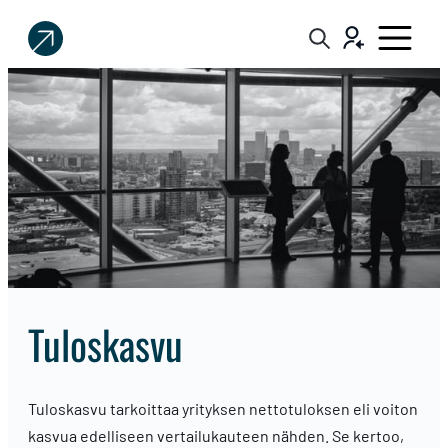
Sijoittaja.fi
Tee
parempia
sijoituspäätöksiä
tuloskasvu
Tuloskasvu tarkoittaa yrityksen nettotuloksen eli voiton
kasvua edelliseen vertailukauteen nähden. Se kertoo,