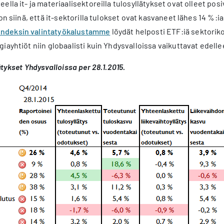
ella it- ja materiaalisektoreilla tulosyllätykset ovat olleet po
on siinä, että it-sektorilla tulokset ovat kasvaneet lähes 14 %:
Indeksin valintatyökalustamme
löydät helposti ETF:iä sektori
iayhtiöt niin globaalisti kuin Yhdysvalloissa vaikuttavat edell
ätykset Yhdysvalloissa per 28.1.2015.