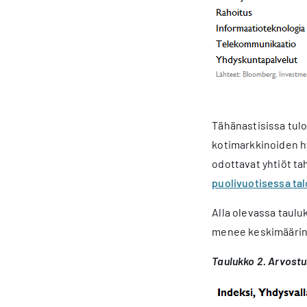
Tähänastisissa tul
kotimarkkinoiden h
odottavat yhtiöt ta
puolivuotisessa t
Alla olevassa taulu
menee keskimäärin 
Taulukko 2. Arvostu