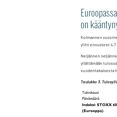
Euroopassa 
on kääntyn
Kolmannen vuosinel
ylitti ennusteet 4,7
Neljännen neljänne
yllättämään tulosod
vuodentakaisesta h
Taulukko 3. Tulosyl