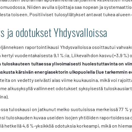
omuodossa. Niiden avulla sijoittaja saa nopean ja systemaattise
sta toiseen. Positiiviset tulosyllätykset antavat tukea alueen 
s ja odotukset Yhdysvalloissa
jänneksen raportointikausi Yhdysvalloissa osoittautui vahvaks
a kertyi vuodentakaisesta 9,1 %:ia. Liikevaihdon kasvu (+3,9 %) 
 tuloskauteen tultaessa ylivoimaisesti huolestuttavinta on vi
askusta kärsivän energiasektorin ulkopuolella (lue tarkemmin 
eita on vedetty selvästi alas viime kuukausina, mikä voi rajo
viime alkusyksyllä vallinneet odotukset syksyisestä tuloskausi
na).
ossa tuloskausi on jatkunut melko suotuisissa merkeissä 77 % 
ensi tuloskauden kuvaa useiden isojen yhtiöiden raportoidessa
lä hetkellä 4,6 %-yksikköä odotuksia korkeampi, mikä on hieman 