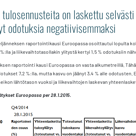
tulosennusteita on laskettu selvästi
yt odotuksia negatiivisemmaksi
jänneksen raportointikausi Euroopassa osoittautui lopulta ko
 %:lla ja liikevaihtotasollakin ylitystä kertyi 1,5 % odotuksiin nä
ksen raportointi kausi Euroopassa on vasta alkumetreillä. Täh
otukset 7,2 %:lla, mutta kasvu on jäänyt 3,4 % alle odotusten
eikon lähtötason vuoksi ja liikevaihtojen laskevan yhteenlaske
lätykset Euroopassa per 28.1.2015.