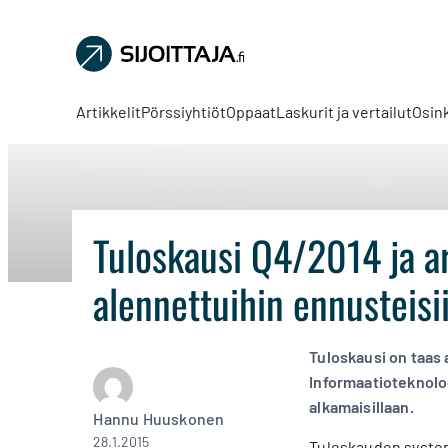
Sijoittaja.fi
Tee
parempia
Artikkelit
Pörssiyhtiöt
Oppaat
Laskurit ja vertailut
Osin
sijoituspäätöksiä
Tuloskausi Q4/2014 ja a
alennettuihin ennusteisii
Tuloskausi on taas 
Informaatioteknolog
alkamaisillaan.
Hannu Huuskonen
28.1.2015
Tuloskauden system