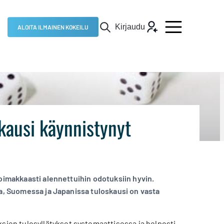
Kirjaudu
ALOITA ILMAINEN KOKEILU
kausi käynnistynyt
voimakkaasti alennettuihin odotuksiin hyvin.
sa, Suomessa ja Japanissa tuloskausi on vasta
en tulosyllätykset systemaattisessa ja helposti