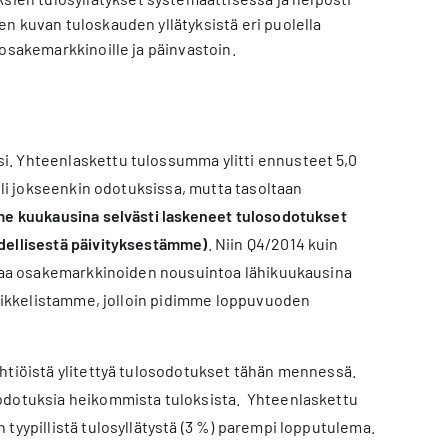
n kuvan tuloskauden yllätyksistä eri puolella
osakemarkkinoille ja päinvastoin.
i. Yhteenlaskettu tulossumma ylitti ennusteet 5,0
oli jokseenkin odotuksissa, mutta tasoltaan
ime kuukausina selvästi laskeneet tulosodotukset
edellisestä päivityksestämme)
. Niin Q4/2014 kuin
ittaa osakemarkkinoiden nousuintoa lähikuukausina
artikkelistamme, jolloin pidimme loppuvuoden
yhtiöistä ylitettyä tulosodotukset tähän mennessä.
 odotuksia heikommista tuloksista. Yhteenlaskettu
tyypillistä tulosyllätystä (3 %) parempi lopputulema.