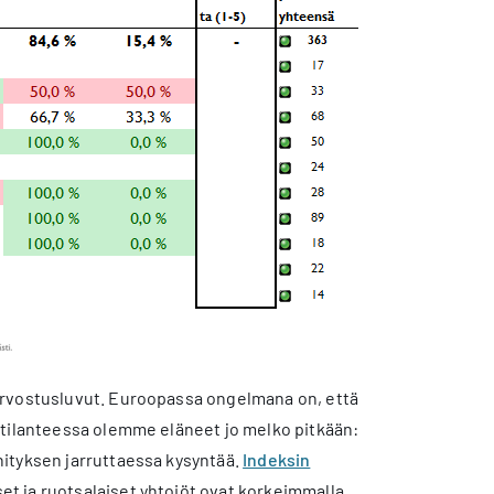
arvostusluvut. Euroopassa ongelmana on, että
 tilanteessa olemme eläneet jo melko pitkään:
hityksen jarruttaessa kysyntää.
Indeksin
set ja ruotsalaiset yhtoiöt ovat korkeimmalla.