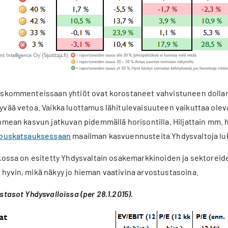
oskommenteissaan yhtiöt ovat korostaneet vahvistuneen dollar
yvää vetoa. Vaikka luottamus lähitulevaisuuteen vaikuttaa ole
hmean kasvun jatkuvan pidemmällä horisontilla. Hiljattain mm.
alouskatsauksessaan
maailman kasvuennusteita Yhdysvaltoja lu
kossa on esitetty Yhdysvaltain osakemarkkinoiden ja sektoreide
hyvin, mikä näkyy jo hieman vaativina arvostustasoina.
stasot Yhdysvalloissa (per 28.1.2015).