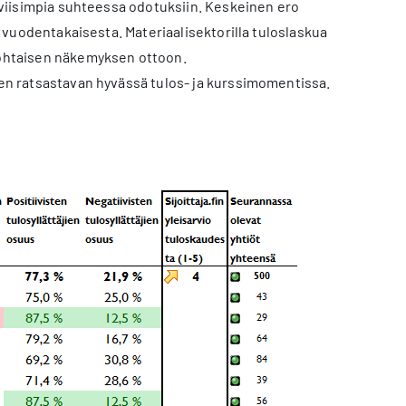
siviisimpia suhteessa odotuksiin. Keskeinen ero
ia vuodentakaisesta. Materiaalisektorilla tuloslaskua
kohtaisen näkemyksen ottoon.
een ratsastavan hyvässä tulos- ja kurssimomentissa.