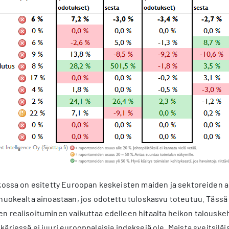
ukossa on esitetty Euroopan keskeisten maiden ja sektoreiden 
huokealta ainoastaan, jos odotettu tuloskasvu toteutuu. Tässä
n realisoituminen vaikuttaa edelleen hitaalta heikon talouske
kärjessä ei juuri eurooppalaisia indeksejä ole. Maista sveitsiläi