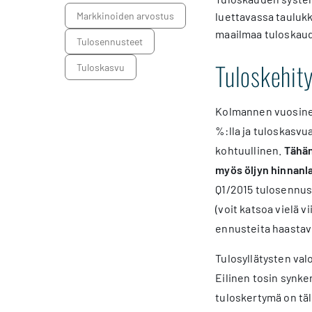
markkinoiden arvostus
luettavassa taulukk
maailmaa tuloskaude
tulosennusteet
Tuloskehity
tuloskasvu
Kolmannen vuosinel
%:lla ja tuloskasvu
kohtuullinen.
Tähän
myös öljyn hinnanl
Q1/2015 tulosennust
(voit katsoa vielä 
ennusteita haastavi
Tulosyllätysten val
Eilinen tosin synk
tuloskertymä on täl