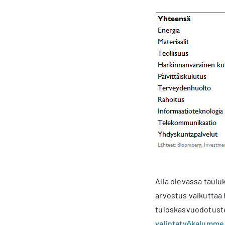
Alla olevassa taul
arvostus vaikuttaa 
tuloskasvuodotuste
valintatyökalumme