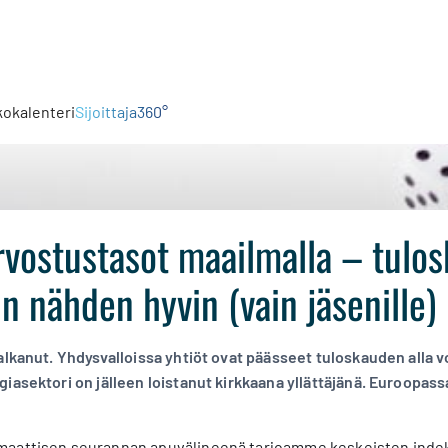
kokalenteri
Sijoittaja360°
rvostustasot maailmalla – tulos
n nähden hyvin (vain jäsenille)
alkanut. Yhdysvalloissa yhtiöt ovat päässeet tuloskauden alla 
iasektori on jälleen loistanut kirkkaana yllättäjänä. Euroopas
aattisen seurannan apuvälineenä tarjoamme keskeisten indeksi