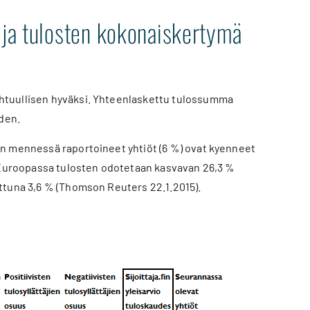
 ja tulosten kokonaiskertymä
htuullisen hyväksi. Yhteenlaskettu tulossumma
hden.
än mennessä raportoineet yhtiöt (6 %) ovat kyenneet
. Euroopassa tulosten odotetaan kasvavan 26,3 %
ttuna 3,6 % (Thomson Reuters 22.1.2015).