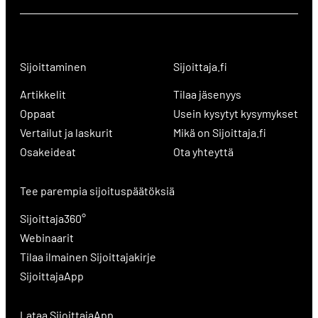
Sijoittaminen
Sijoittaja.fi
Artikkelit
Tilaa jäsenyys
Oppaat
Usein kysytyt kysymykset
Vertailut ja laskurit
Mikä on Sijoittaja.fi
Osakeideat
Ota yhteyttä
Tee parempia sijoituspäätöksiä
Sijoittaja360°
Webinaarit
Tilaa ilmainen Sijoittajakirje
SijoittajaApp
Lataa SijoittajaApp