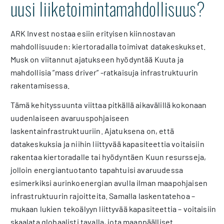
uusi liiketoimintamahdollisuus?
ARK Invest nostaa esiin erityisen kiinnostavan
mahdollisuuden: kiertoradalla toimivat datakeskukset.
Musk on viitannut ajatukseen hyödyntää Kuuta ja
mahdollisia ”mass driver” -ratkaisuja infrastruktuurin
rakentamisessa.
Tämä kehityssuunta viittaa pitkällä aikavälillä kokonaan
uudenlaiseen avaruuspohjaiseen
laskentainfrastruktuuriin. Ajatuksena on, että
datakeskuksia ja niihin liittyvää kapasiteettia voitaisiin
rakentaa kiertoradalle tai hyödyntäen Kuun resursseja,
jolloin energiantuotanto tapahtuisi avaruudessa
esimerkiksi aurinkoenergian avulla ilman maapohjaisen
infrastruktuurin rajoitteita. Samalla laskentatehoa –
mukaan lukien tekoälyyn liittyvää kapasiteettia – voitaisiin
skaalata globaalisti tavalla, jota maanpäälliset