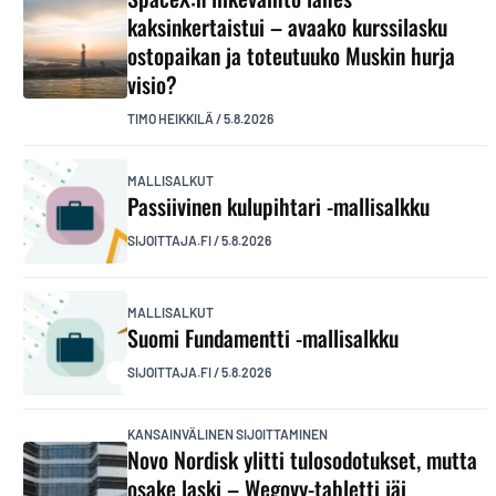
kaksinkertaistui – avaako kurssilasku
ostopaikan ja toteutuuko Muskin hurja
visio?
TIMO HEIKKILÄ
/
5.8.2026
MALLISALKUT
Passiivinen kulupihtari -mallisalkku
SIJOITTAJA.FI
/
5.8.2026
MALLISALKUT
Suomi Fundamentti -mallisalkku
SIJOITTAJA.FI
/
5.8.2026
KANSAINVÄLINEN SIJOITTAMINEN
Novo Nordisk ylitti tulosodotukset, mutta
osake laski – Wegovy-tabletti jäi