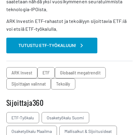
saatetaan nähdä yksi vuosikymmenen seuratuimmista
teknologia-IPOista.
ARK Investin ETF-rahastot ja tekoälyyn sijoittavia ETF:iä
voi etsiä ETF-työkalulla.
TUTUSTU ETF-TYÖKALUUN!
ARK Invest
ETF
Globaalit megatrendit
sijoittajan valinnat
Tekoäly
Sijoittaja360
ETF-Työkalu
Osaketyökalu Suomi
Osaketyökalu Maailma
Mallisalkut & Sijoitusideat