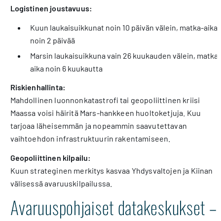
Logistinen joustavuus:
Kuun laukaisuikkunat noin 10 päivän välein, matka-aika
noin 2 päivää
Marsin laukaisuikkuna vain 26 kuukauden välein, matka-
aika noin 6 kuukautta
Riskienhallinta:
Mahdollinen luonnonkatastrofi tai geopoliittinen kriisi
Maassa voisi häiritä Mars-hankkeen huoltoketjuja. Kuu
tarjoaa läheisemmän ja nopeammin saavutettavan
vaihtoehdon infrastruktuurin rakentamiseen.
Geopoliittinen kilpailu:
Kuun strateginen merkitys kasvaa Yhdysvaltojen ja Kiinan
välisessä avaruuskilpailussa.
Avaruuspohjaiset datakeskukset –