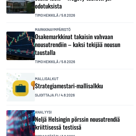
odotuksista
TIMO HEIKKILÄ
/
5.8.2026
MARKKINAYMPÄRISTÖ
Osakemarkkinat takaisin vahvaan
nousutrendiin – kaksi tekijää nousun
taustalla
TIMO HEIKKILÄ
/
5.8.2026
MALLISALKUT
Strategiamestari-mallisalkku
SIJOITTAJA.FI
/
4.8.2026
ANALYYSI
Neljä Helsingin pörssin nousutrendiä
kriittisessä testissä