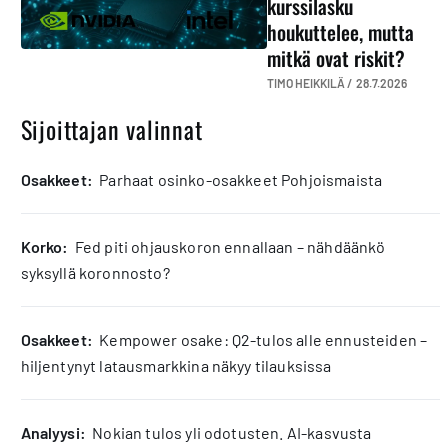
kurssilasku
houkuttelee, mutta
mitkä ovat riskit?
TIMO HEIKKILÄ /
28.7.2026
Sijoittajan valinnat
osakkeet:
Parhaat osinko-osakkeet Pohjoismaista
korko:
Fed piti ohjauskoron ennallaan – nähdäänkö
syksyllä koronnosto?
osakkeet:
Kempower osake: Q2-tulos alle ennusteiden –
hiljentynyt latausmarkkina näkyy tilauksissa
analyysi:
Nokian tulos yli odotusten. AI-kasvusta