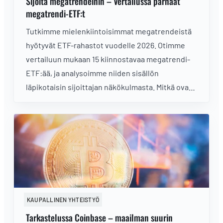
Sijoita megatrendeihin – Vertailussa parhaat
megatrendi-ETF:t
Tutkimme mielenkiintoisimmat megatrendeistä
hyötyvät ETF-rahastot vuodelle 2026. Otimme
vertailuun mukaan 15 kiinnostavaa megatrendi-
ETF:ää, ja analysoimme niiden sisällön
läpikotaisin sijoittajan näkökulmasta. Mitkä ovat
parhaat megatrendi-ETF:t?
KAUPALLINEN YHTEISTYÖ
Tarkastelussa Coinbase – maailman suurin