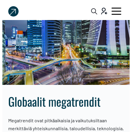
Sijoittaja.fi
Tee
parempia
sijoituspäätöksiä
Globaalit megatrendit
Megatrendit ovat pitkäaikaisia ja vaikutuksiltaan
merkittäviä yhteiskunnallisia, taloudellisia, teknologisia,