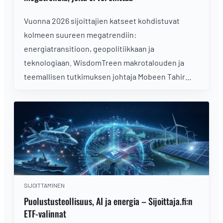
Vuonna 2026 sijoittajien katseet kohdistuvat
kolmeen suureen megatrendiin:
energiatransitioon, geopolitiikkaan ja
teknologiaan. WisdomTreen makrotalouden ja
teemallisen tutkimuksen johtaja Mobeen Tahir
nosti webinaarissa esiin erityisesti ydinenergian,
puolustussektorin ja tekoälyn fyysiset sovellukset
markkinoiden kiinnostavimpina sijoitusalueina
vuodelle 2026.
SIJOITTAMINEN
Puolustusteollisuus, AI ja energia – Sijoittaja.fi:n
ETF-valinnat