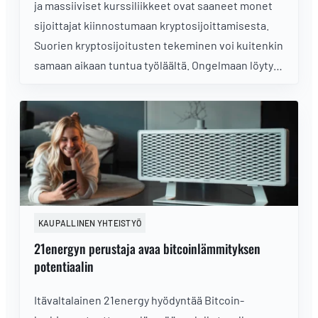
ja massiiviset kurssiliikkeet ovat saaneet monet
sijoittajat kiinnostumaan kryptosijoittamisesta.
Suorien kryptosijoitusten tekeminen voi kuitenkin
samaan aikaan tuntua työläältä. Ongelmaan löytyy
onneksi ratkaisu pörssilistattujen tuotteiden
muodossa.
KAUPALLINEN YHTEISTYÖ
21energyn perustaja avaa bitcoinlämmityksen
potentiaalin
Itävaltalainen 21energy hyödyntää Bitcoin-