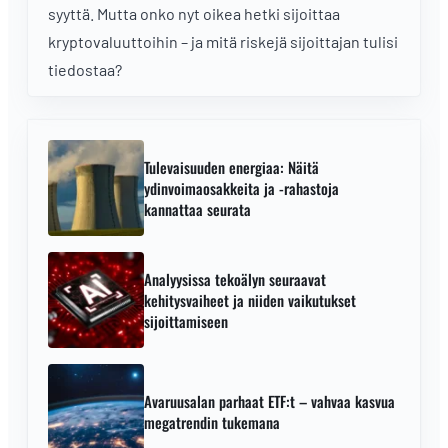
syyttä. Mutta onko nyt oikea hetki sijoittaa
kryptovaluuttoihin – ja mitä riskejä sijoittajan tulisi
tiedostaa?
Tulevaisuuden energiaa: Näitä
ydinvoimaosakkeita ja -rahastoja
kannattaa seurata
Analyysissa tekoälyn seuraavat
kehitysvaiheet ja niiden vaikutukset
sijoittamiseen
Avaruusalan parhaat ETF:t – vahvaa kasvua
megatrendin tukemana