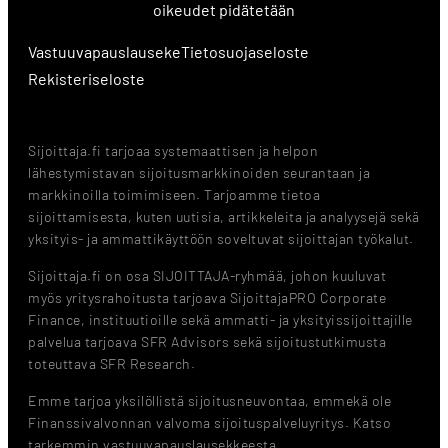
oikeudet pidätetään
Vastuuvapauslauseke
Tietosuojaseloste
Rekisteriseloste
Sijoittaja.fi tarjoaa systemaattisen ja helpon
lähestymistavan sijoitusmarkkinoiden seurantaan ja
markkinoilla toimimiseen. Tarjoamme tietoa
sijoittamisesta, kuten uutisia, artikkeleita ja analyysejä sekä
yksityis- ja ammattikäyttöön soveltuvat sijoittajan työkalut.
Sijoittaja.fi on osa SIJOITTAJA-ryhmää, johon kuuluvat
myös yritysrahoitusta tarjoava SijoittajaPRO Corporate
Finance, instituutioille sekä ammatti- ja yksityissijoittajille
palvelua tarjoava SFR Advisors sekä sijoitustutkimusta
toteuttava SFR Research.
Emme tarjoa yksilöllistä sijoitusneuvontaa, emmekä ole
Finanssivalvonnan valvoma sijoituspalveluyritys. Katso
tarkemmin vastuuvapauslausekkeesta.