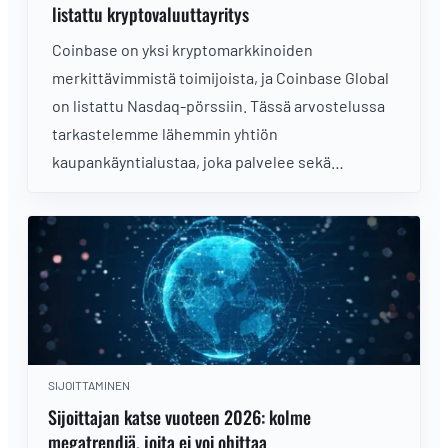
listattu kryptovaluuttayritys
Coinbase on yksi kryptomarkkinoiden
merkittävimmistä toimijoista, ja Coinbase Global
on listattu Nasdaq-pörssiin. Tässä arvostelussa
tarkastelemme lähemmin yhtiön
kaupankäyntialustaa, joka palvelee sekä
kokeneita että aloittelevia kryptosijoittajia.
SIJOITTAMINEN
Sijoittajan katse vuoteen 2026: kolme
megatrendiä, joita ei voi ohittaa