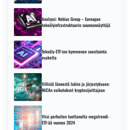
Analyysi: Nebius Group – Euroopan
tekoälyinfrastruktuurin suunnannäyttäjä
Tekoäly-ETF:ien kymmenen suosituinta
osaketta
Villistä lännestä lakiin ja järjestykseen:
MiCAn vaikutukset kryptosijoittajaan
Viisi parhaiten tuottanutta megatrendi-
ETF:ää vuonna 2024