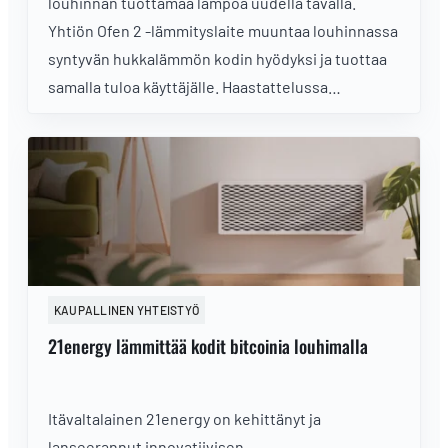
louhinnan tuottamaa lämpöä uudella tavalla.
Yhtiön Ofen 2 -lämmityslaite muuntaa louhinnassa
syntyvän hukkalämmön kodin hyödyksi ja tuottaa
samalla tuloa käyttäjälle. Haastattelussa
21energyn perustaja Maximilian Obwexer kertoo,
mistä idea syntyi, miten laite toimii ja millaisissa
kodeissa ratkaisu on kaikkein kannattavin.
KAUPALLINEN YHTEISTYÖ
21energy lämmittää kodit bitcoinia louhimalla
Itävaltalainen 21energy on kehittänyt ja
lanseerannut innovatiivisen