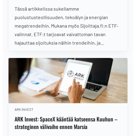
Tässä artikkelissa sukellamme
puolustusteollisuuden, tekoälyn ja energian
megatrendeihin. Mukana myös Sijoittaja.fi:n ETF-
valinnat. ETF:t tarjoavat vaivattoman tavan
hajauttaa sijoituksia näihin trendeihin, ja
esittelemme konkreettisia esimerkkejä
tehokkaista ETF:stä, joihin suomalainen sijoittaja
voi sijoittaa.
ARK INVEST
ARK Invest: SpaceX kääntää katseensa Kuuhun –
strateginen välivaihe ennen Marsia