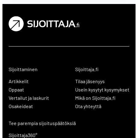
Sijoittaminen
Sijoittaja.fi
Artikkelit
Tilaa jäsenyys
Oppaat
Usein kysytyt kysymykset
Vertailut ja laskurit
Mikä on Sijoittaja.fi
Osakeideat
Ota yhteyttä
Tee parempia sijoituspäätöksiä
Sijoittaja360°