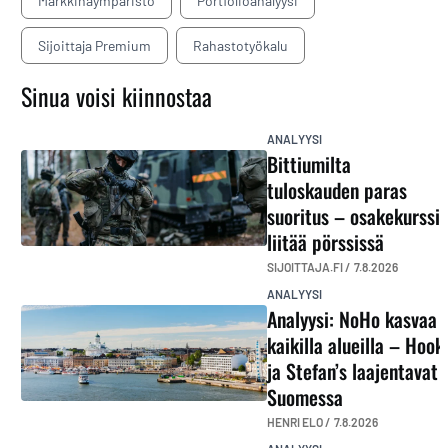
Markkinaympäristö
Portfolioanalyysi
Sijoittaja Premium
Rahastotyökalu
Sinua voisi kiinnostaa
ANALYYSI
Bittiumilta
tuloskauden paras
suoritus – osakekurssi
liitää pörssissä
SIJOITTAJA.FI /
7.8.2026
ANALYYSI
Analyysi: NoHo kasvaa
kaikilla alueilla – Hook
ja Stefan’s laajentavat
Suomessa
HENRI ELO /
7.8.2026