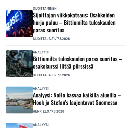
SIJOITTAMINEN
Sijoittajan viikkokatsaus: Osakkeiden
hurja paluu – Bittiumilta tuloskauden
paras suoritus
SIJOITTAJA.FI
/
7.8.2026
ANALYYSI
Bittiumilta tuloskauden paras suoritus –
osakekurssi liitää pörssissä
SIJOITTAJA.FI
/
7.8.2026
ANALYYSI
Analyysi: NoHo kasvaa kaikilla alueilla –
Hook ja Stefan’s laajentavat Suomessa
HENRI ELO
/
7.8.2026
ANALYYSI