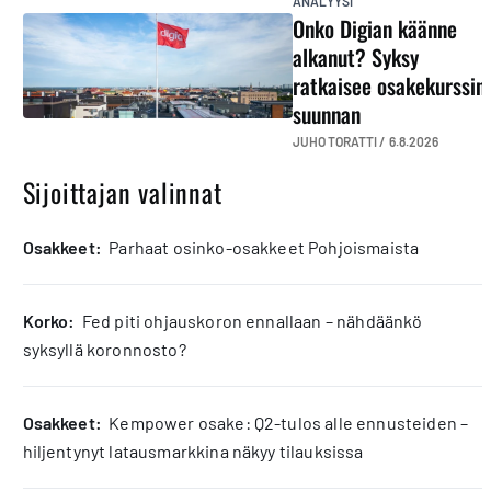
ANALYYSI
Onko Digian käänne
alkanut? Syksy
ratkaisee osakekurssin
suunnan
JUHO TORATTI /
6.8.2026
Sijoittajan valinnat
osakkeet:
Parhaat osinko-osakkeet Pohjoismaista
korko:
Fed piti ohjauskoron ennallaan – nähdäänkö
syksyllä koronnosto?
osakkeet:
Kempower osake: Q2-tulos alle ennusteiden –
hiljentynyt latausmarkkina näkyy tilauksissa