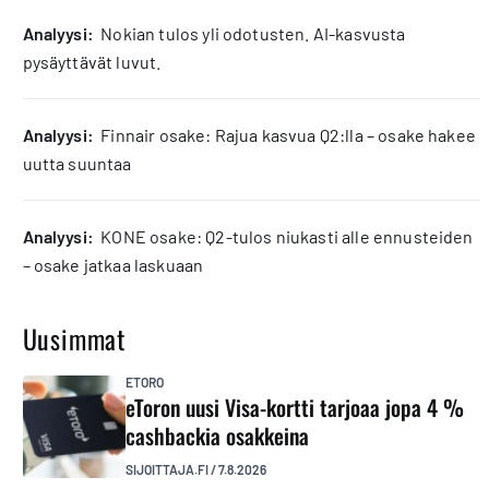
analyysi:
Nokian tulos yli odotusten. AI-kasvusta
pysäyttävät luvut.
analyysi:
Finnair osake: Rajua kasvua Q2:lla – osake hakee
uutta suuntaa
analyysi:
KONE osake: Q2-tulos niukasti alle ennusteiden
– osake jatkaa laskuaan
Uusimmat
ETORO
eToron uusi Visa-kortti tarjoaa jopa 4 %
cashbackia osakkeina
SIJOITTAJA.FI
/
7.8.2026