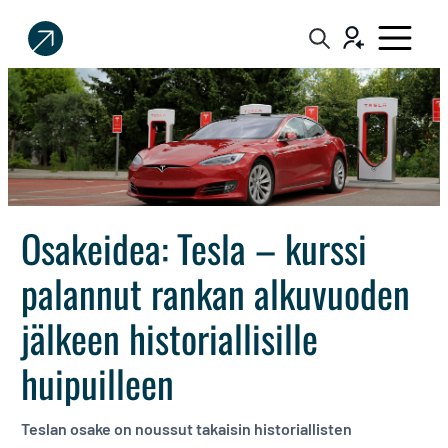
Sijoittaja.fi
Tee
parempia
sijoituspäätöksiä
Osakeidea: Tesla – kurssi
palannut rankan alkuvuoden
jälkeen historiallisille
huipuilleen
Teslan osake on noussut takaisin historiallisten