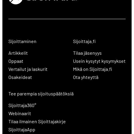
Sijoittaminen
Sijoittaja.fi
Artikkelit
Tilaa jäsenyys
Oppaat
Usein kysytyt kysymykset
Vertailut ja laskurit
Mikä on Sijoittaja.fi
Osakeideat
Ota yhteyttä
Tee parempia sijoituspäätöksiä
Sijoittaja360°
Webinaarit
Tilaa ilmainen Sijoittajakirje
SijoittajaApp