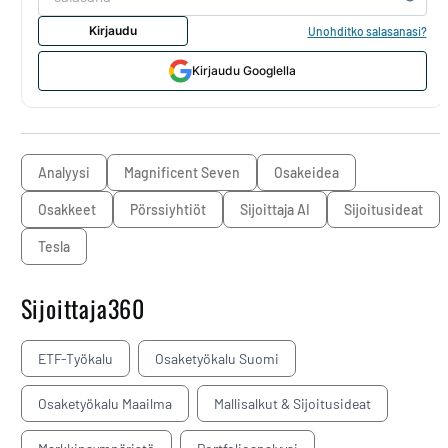
Kirjaudu
Unohditko salasanasi?
Kirjaudu Googlella
analyysi
Magnificent Seven
osakeidea
osakkeet
pörssiyhtiöt
Sijoittaja AI
sijoitusideat
Tesla
Sijoittaja360
ETF-Työkalu
Osaketyökalu Suomi
Osaketyökalu Maailma
Mallisalkut & Sijoitusideat