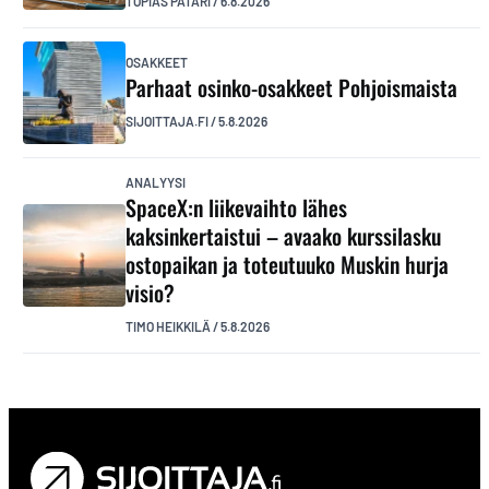
TOPIAS PÄTÄRI
/
6.8.2026
OSAKKEET
Parhaat osinko-osakkeet Pohjoismaista
SIJOITTAJA.FI
/
5.8.2026
ANALYYSI
SpaceX:n liikevaihto lähes
kaksinkertaistui – avaako kurssilasku
ostopaikan ja toteutuuko Muskin hurja
visio?
TIMO HEIKKILÄ
/
5.8.2026