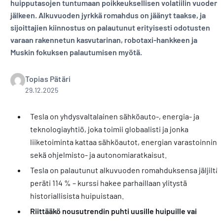
huipputasojen tuntumaan poikkeuksellisen volatiilin vuoden
jälkeen. Alkuvuoden jyrkkä romahdus on jäänyt taakse, ja
sijoittajien kiinnostus on palautunut erityisesti odotusten
varaan rakennetun kasvutarinan, robotaxi-hankkeen ja
Muskin fokuksen palautumisen myötä.
Topias Pätäri
29.12.2025
Tesla on yhdysvaltalainen sähköauto-, energia- ja
teknologiayhtiö, joka toimii globaalisti ja jonka
liiketoiminta kattaa sähköautot, energian varastoinnin
sekä ohjelmisto- ja autonomiaratkaisut.
Tesla on palautunut alkuvuoden romahduksensa jäljiltä
peräti 114 % – kurssi hakee parhaillaan ylitystä
historiallisista huipuistaan.
Riittääkö nousutrendin puhti uusille huipuille vai