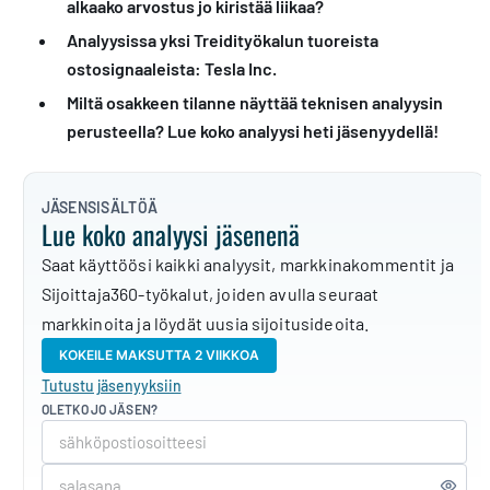
alkaako arvostus jo kiristää liikaa?
Analyysissa yksi Treidityökalun tuoreista
ostosignaaleista: Tesla Inc.
Miltä osakkeen tilanne näyttää teknisen analyysin
perusteella? Lue koko analyysi heti jäsenyydellä!
JÄSENSISÄLTÖÄ
Lue koko analyysi jäsenenä
Saat käyttöösi kaikki analyysit, markkinakommentit ja
Sijoittaja360-työkalut, joiden avulla seuraat
markkinoita ja löydät uusia sijoitusideoita.
KOKEILE MAKSUTTA 2 VIIKKOA
Tutustu jäsenyyksiin
OLETKO JO JÄSEN?