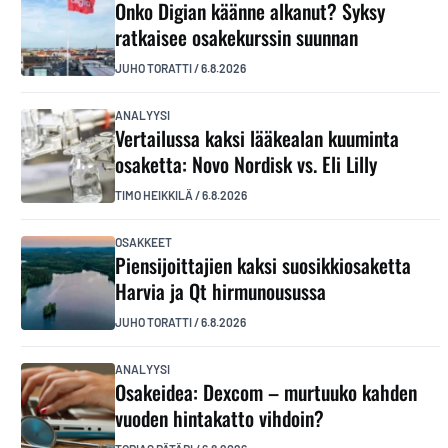
Onko Digian käänne alkanut? Syksy
ratkaisee osakekurssin suunnan
JUHO TORATTI
/
6.8.2026
ANALYYSI
Vertailussa kaksi lääkealan kuuminta
osaketta: Novo Nordisk vs. Eli Lilly
TIMO HEIKKILÄ
/
6.8.2026
OSAKKEET
Piensijoittajien kaksi suosikkiosaketta
Harvia ja Qt hirmunousussa
JUHO TORATTI
/
6.8.2026
ANALYYSI
Osakeidea: Dexcom – murtuuko kahden
vuoden hintakatto vihdoin?