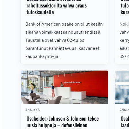
rahoitussektorilta vahva avaus
tulo
tuloskaudelle
kurs
Bank of American osake on ollut kesän
Noki
aikana voimakkaassa nousutrendissä.
vahv
Taustalla ovat vahva Q2-tulos,
kerr
parantunut kannattavuus, kasvaneet
aika
kaupankäynti- ja
Q2/2
investointipankkituotot sekä johdon
ja v
nostama operatiivisen vivun tavoite.
tulo
Jatkuuko suurpankin momentum vielä
kuum
ylikuumentuneen tilan rauhoituttua?
tulo
ANALYYSI
ANALY
Osakeidea: Johnson & Johnson tekee
Osak
uusia huippuja – defensiivinen
laa