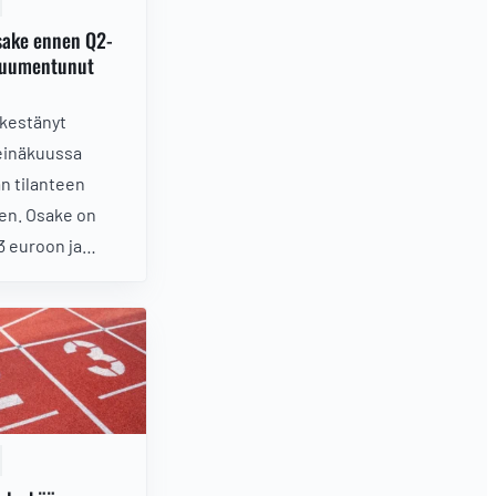
sake ennen Q2-
ikuumentunut
 kestänyt
heinäkuussa
n tilanteen
en. Osake on
3 euroon ja
ostetuksi juuri
ulosta. Vieläkö
polttoainetta,
sti terve