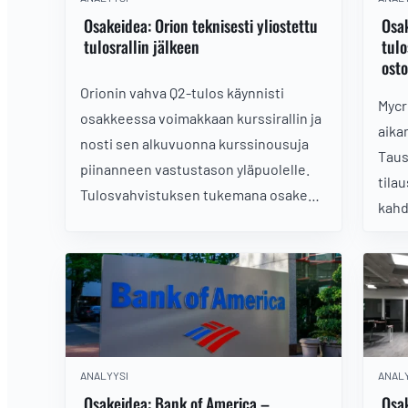
Osakeidea: Orion teknisesti yliostettu
Osak
tulosrallin jälkeen
tulo
ost
Orionin vahva Q2-tulos käynnisti
Mycr
osakkeessa voimakkaan kurssirallin ja
aika
nosti sen alkuvuonna kurssinousuja
Taus
piinanneen vastustason yläpuolelle.
tila
Tulosvahvistuksen tukemana osake
kahd
voi olla uuden nousujakson
ohje
kynnyksellä, mutta nopea
data
kurssireaktio on vienyt sen lyhyellä
Tarj
aikavälillä yliostetuksi. Jatkuuko
korj
nousu vai onko edessä tulosrallia
alka
tasaava korjausliike?
osak
ANALYYSI
ANALY
Osakeidea: Bank of America –
Osa