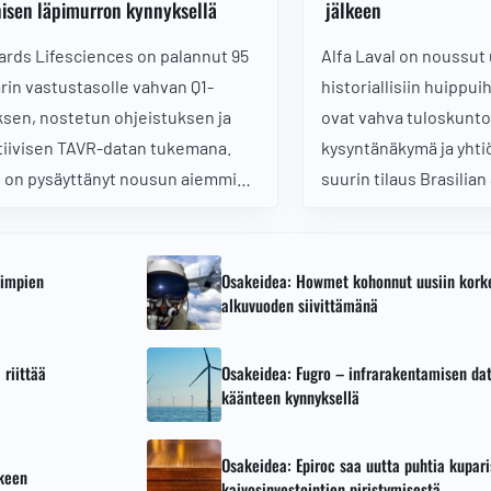
isen läpimurron kynnyksellä
jälkeen
rds Lifesciences on palannut 95
Alfa Laval on noussut 
arin vastustasolle vahvan Q1-
historiallisiin huippui
ksen, nostetun ohjeistuksen ja
ovat vahva tuloskunto,
tiivisen TAVR-datan tukemana.
kysyntänäkymä ja yhti
 on pysäyttänyt nousun aiemmin
suurin tilaus Brasilian
ina 2023 ja 2024. Onnistuuko
biojalostamoon. Löyty
e tällä kertaa murtautumaan läpi
vielä jatkoa korjaukse
uuntaamaan kohti aiempia 130
vimpien
Osakeidea: Howmet kohonnut uusiin kork
arin huippujaan?
alkuvuoden siivittämänä
 riittää
Osakeidea: Fugro – infrarakentamisen dat
käänteen kynnyksellä
Osakeidea: Epiroc saa uutta puhtia kupari
keen
kaivosinvestointien piristymisestä