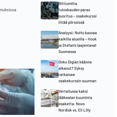
Bittiumilta
imuksissa
tuloskauden paras
suoritus – osakekurssi
liitää pörssissä
Analyysi: NoHo kasvaa
kaikilla alueilla – Hook
ja Stefan’s laajentavat
Suomessa
Onko Digian käänne
alkanut? Syksy
ratkaisee
osakekurssin suunnan
Vertailussa kaksi
lääkealan kuuminta
osaketta: Novo
Nordisk vs. Eli Lilly