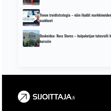
Timon treidistrategia – näin löydät markkinoid
osakkeet
Osakeidea: Ross Stores – halpaketjun tulosralli 
kurssiin