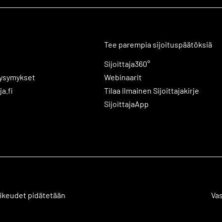
Tee parempia sijoituspäätöksiä
Sijoittaja360°
kysymykset
Webinaarit
ja.fi
Tilaa ilmainen Sijoittajakirje
SijoittajaApp
 oikeudet pidätetään
Va