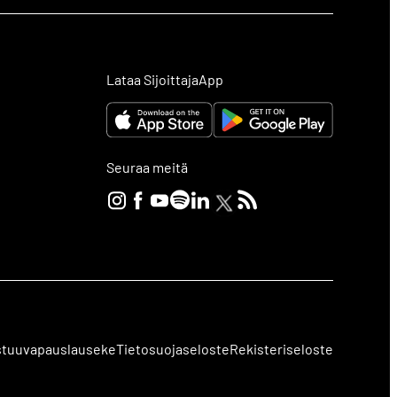
Lataa SijoittajaApp
Seuraa meitä
stuuvapauslauseke
Tietosuojaseloste
Rekisteriseloste