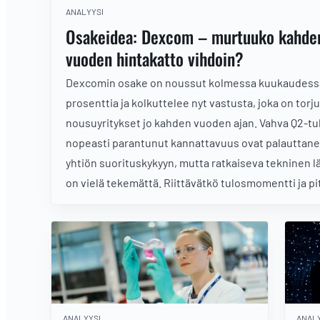
ANALYYSI
Osakeidea: Dexcom – murtuuko kahde
vuoden hintakatto vihdoin?
Dexcomin osake on noussut kolmessa kuukaudessa
prosenttia ja kolkuttelee nyt vastusta, joka on torj
nousuyritykset jo kahden vuoden ajan. Vahva Q2-tul
nopeasti parantunut kannattavuus ovat palauttan
yhtiön suorituskykyyn, mutta ratkaiseva tekninen 
on vielä tekemättä. Riittävätkö tulosmomentti ja p
aikavälin kasvunäkymät tällä kertaa vastuksen mu
ANALYYSI
ANALY