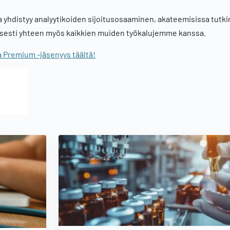
sa yhdistyy analyytikoiden sijoitusosaaminen, akateemisissa tutk
aisesti yhteen myös kaikkien muiden työkalujemme kanssa.
ja Premium -jäsenyys täältä!