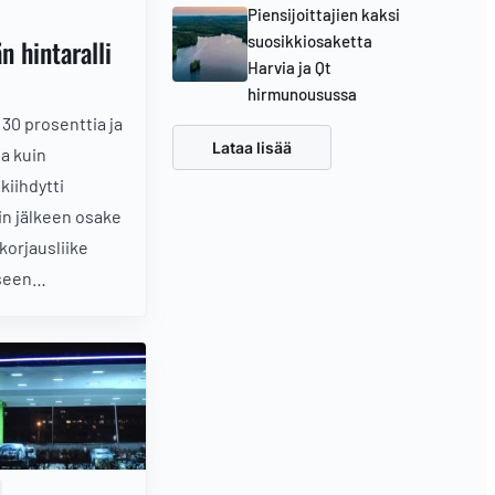
Piensijoittajien kaksi
suosikkiosaketta
 hintaralli
Harvia ja Qt
hirmunousussa
30 prosenttia ja
Lataa lisää
a kuin
kiihdytti
in jälkeen osake
korjausliike
iseen