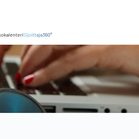
kokalenteri
Sijoittaja360°