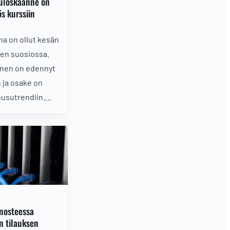
tuloskäänne on
s kurssiin
a on ollut kesän
jien suosiossa.
inen on edennyt
ja osake on
usutrendiin.
ä lähelläkään
soja. Onko
aluutrendin alku
kän laskun
 nosteessa
n tilauksen