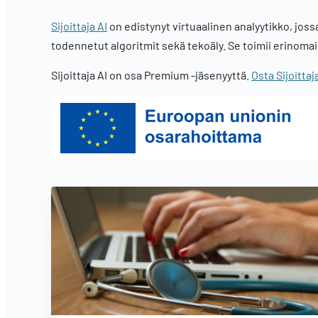
Sijoittaja AI
on edistynyt virtuaalinen analyytikko, jos
todennetut algoritmit sekä tekoäly. Se toimii erinom
Sijoittaja AI on osa Premium -jäsenyyttä.
Osta Sijoitta