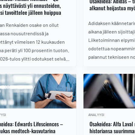
Osakeidea: Adidas – 
s näyttävästi yli ennusteiden,
alkanut heijastua myö
si tavoittelee jälleen huippua
Adidaksen käännetarin
an Renkaiden osake on ollut
aikana jälleen sijoitta
assa nousutrendissä ja
Liiketoiminnan elpym
yttänyt viimeisen 12 kuukauden
odotettua nopeammin 
na peräti yli 100 prosentin tuoton.
palannut tekniseen no
026-tulos ylitti odotukset selvästi
Kurssi ei ole silti viel
ahvisti kuvaa nopeasti etenevästä
vuoden 2025 huipputa
skäänteestä. Miten teknisesti
vahva vire kestävän p
aksi noussut kurssi reagoi nyt
vai vain vastaliike pit
spommiin?
jälkeen?
YSI
ANALYYSI
eidea: Edwards Lifesciences –
Osakeidea: Alfa Laval
dukas medtech-kasvutarina
historiansa suurimma