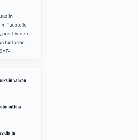
uusiin
hin. Taustalla
 positiivinen
ön historian
 SAF-
ykö nousulle
n jälkeen?
euksiin vahvan
atoimittaja
syklin ja