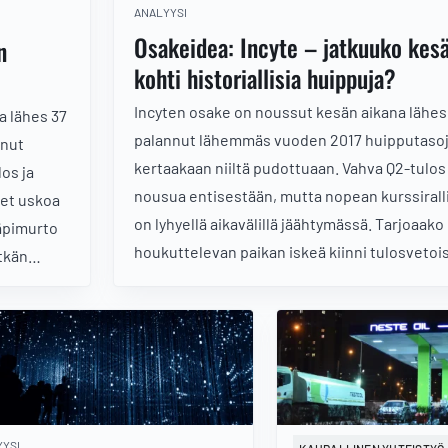
ANALYYSI
Osakeidea: Incyte – jatkuuko kesän
n
kohti historiallisia huippuja?
Incyten osake on noussut kesän aikana lähes 
 lähes 37
palannut lähemmäs vuoden 2017 huipputasoj
unut
kertaakaan niiltä pudottuaan. Vahva Q2-tulos 
os ja
nousua entisestään, mutta nopean kurssirall
eet uskoa
on lyhyellä aikavälillä jäähtymässä. Tarjoaako 
läpimurto
houkuttelevan paikan iskeä kiinni tulosveto
itkän
nousutrendiin?
rtamiseen?
YSI