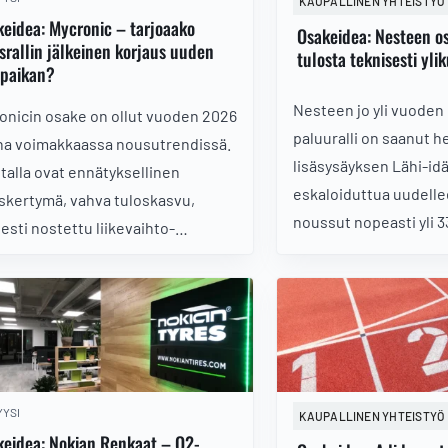
KAUPALLINEN YHTEISTYÖ
eidea: Mycronic – tarjoaako
Osakeidea: Nesteen o
srallin jälkeinen korjaus uuden
tulosta teknisesti yl
opaikan?
Nesteen jo yli vuoden
onicin osake on ollut vuoden 2026
paluuralli on saanut 
na voimakkaassa nousutrendissä.
lisäsysäyksen Lähi-idä
talla ovat ennätyksellinen
eskaloiduttua uudelle
uskertymä, vahva tuloskasvu,
noussut nopeasti yli 3
esti nostettu liikevaihto-
venynyt teknisesti yli
istus sekä AI-infrastruktuurin ja
ennen perjantain Q2-t
keskusten vauhdittama kysyntä.
tulos tarjoaa nousuun 
oaako Q2-nousun jälkeinen
vai nähdäänkö teknise
ausliike uuden ostopaikan vai
vetäytyminen?
ako korkea arvostus painaa
etta?
YSI
KAUPALLINEN YHTEISTYÖ
keidea: Nokian Renkaat – Q2-