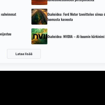
en vahvimmat
Osakeidea: Ford Motor tavoittelee siivua
luomasta kasvusta
heijastuu
Osakeidea: NVIDIA – AI-buumin kärkinimi 
Lataa lisää