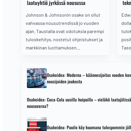
laatuyhtiö jyrkässä nousussa
tekn
Johnson & Johnsonin osake on ollut
Edwa
vahvassa nousutrendissä jo vuoden
doll
ajan. Taustalla ovat odotuksia parempi
tulo
tuloskehitys, nostetut ohjeistukset ja
posi
markkinan luottamuksen
Taso
palautuminen patenttivastatuulesta
vuos
selviämiseen. Jatkuuko
osak
terveydenhuollon jättiläisen
ja s
Osakeidea: Moderna – käännesijoitus vuoden ko
momentum vielä korjausliikkeen
doll
nousijoiden joukosta
jälkeen?
Osakeidea: Coca-Cola uusilla huipuilla – vieläkö laatujätissä
nousuvaraa?
Osakeidea: Puuilo käy kuumana tulospommin jäl