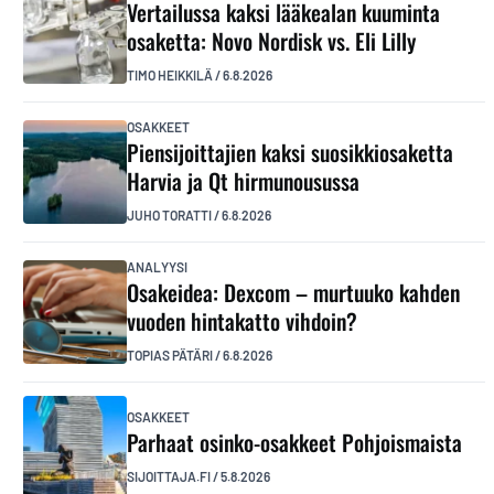
Vertailussa kaksi lääkealan kuuminta
osaketta: Novo Nordisk vs. Eli Lilly
TIMO HEIKKILÄ
/
6.8.2026
OSAKKEET
Piensijoittajien kaksi suosikkiosaketta
Harvia ja Qt hirmunousussa
JUHO TORATTI
/
6.8.2026
ANALYYSI
Osakeidea: Dexcom – murtuuko kahden
vuoden hintakatto vihdoin?
TOPIAS PÄTÄRI
/
6.8.2026
OSAKKEET
Parhaat osinko-osakkeet Pohjoismaista
SIJOITTAJA.FI
/
5.8.2026