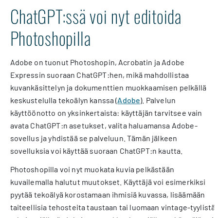
ChatGPT:ssä voi nyt editoida
Photoshopilla
Adobe on tuonut Photoshopin, Acrobatin ja Adobe
Expressin suoraan ChatGPT:hen, mikä mahdollistaa
kuvankäsittelyn ja dokumenttien muokkaamisen pelkällä
keskustelulla tekoälyn kanssa (
Adobe
). Palvelun
käyttöönotto on yksinkertaista: käyttäjän tarvitsee vain
avata ChatGPT:n asetukset, valita haluamansa Adobe-
sovellus ja yhdistää se palveluun. Tämän jälkeen
sovelluksia voi käyttää suoraan ChatGPT:n kautta.
Photoshopilla voi nyt muokata kuvia pelkästään
kuvailemalla halutut muutokset. Käyttäjä voi esimerkiksi
pyytää tekoälyä korostamaan ihmisiä kuvassa, lisäämään
taiteellisia tehosteita taustaan tai luomaan vintage-tyylistä