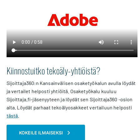
Kiinnostuitko tekoäly-yhtiöistä?
Sijoittaja360:n Kansainvälisen osaketyökalun avulla löydät
ja vertailet helposti yhtiöitä. Osaketyökalu kuuluu
Sijoittaja.fi-jäsenyyteen ja löydät sen Sijoittaja360 -osion
alta. Löydät parhaat tekoälyosakkeet vertailuun helposti
tästä
.
KOKEILE ILMAISEKSI