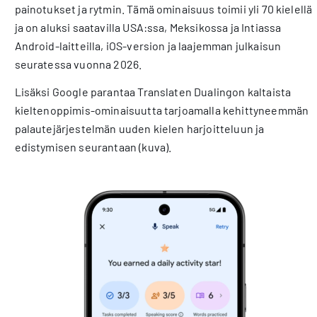
painotukset ja rytmin. Tämä ominaisuus toimii yli 70 kielellä
ja on aluksi saatavilla USA:ssa, Meksikossa ja Intiassa
Android-laitteilla, iOS-version ja laajemman julkaisun
seuratessa vuonna 2026.
Lisäksi Google parantaa Translaten Dualingon kaltaista
kieltenoppimis-ominaisuutta tarjoamalla kehittyneemmän
palautejärjestelmän uuden kielen harjoitteluun ja
edistymisen seurantaan (kuva).