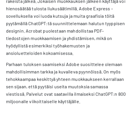
rakeista jälkeä. Jokaisen muokkauksen jälkeen käyttäjä voi
hienosäätää tulosta liukusäätimillä. Adobe Express -
sovelluksella voi luoda kutsuja ja muita graafisia töitä
pyytämällä ChatGPT:tä suunnittelemaan halutun tyyppisen
designin. Acrobat puolestaan mahdollistaa PDF-
tiedostojen muokkaamisen ja yhdistämisen, mikä on
hyödyllistä esimerkiksi työhakemusten ja
ansioluetteloiden kokoamisessa.
Parhaan tuloksen saamiseksi Adobe suosittelee olemaan
mahdollisimman tarkka ja kuvaileva pyynnöissä. On myös
tehokkaampaa keskittyä yhteen muokkaukseen kerrallaan
sen sijaan, että pyytäisi useita muutoksia samassa
viestissä. Palvelut ovat saatavilla ilmaiseksi ChatGPT:n 800
miljoonalle viikoittaiselle käyttäjälle.