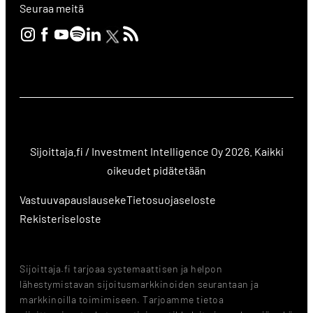
Seuraa meitä
Sijoittaja.fi / Investment Intelligence Oy 2026. Kaikki
oikeudet pidätetään
Vastuuvapauslauseke
Tietosuojaseloste
Rekisteriseloste
Sijoittaja.fi tarjoaa systemaattisen ja helpon
lähestymistavan sijoitusmarkkinoiden seurantaan ja
markkinoilla toimimiseen. Tarjoamme tietoa