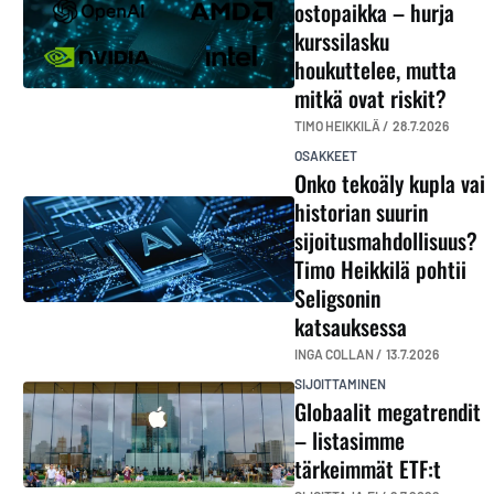
ostopaikka – hurja
kurssilasku
houkuttelee, mutta
mitkä ovat riskit?
TIMO HEIKKILÄ /
28.7.2026
OSAKKEET
Onko tekoäly kupla vai
historian suurin
sijoitusmahdollisuus?
Timo Heikkilä pohtii
Seligsonin
katsauksessa
INGA COLLAN /
13.7.2026
SIJOITTAMINEN
Globaalit megatrendit
– listasimme
tärkeimmät ETF:t