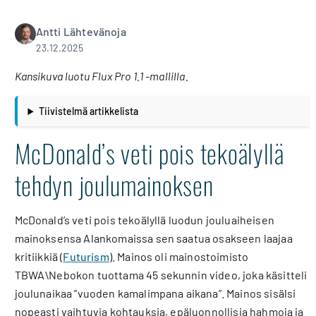
Antti Lähtevänoja
23.12.2025
Kansikuva luotu Flux Pro 1.1 -mallilla.
Tiivistelmä artikkelista
McDonald’s veti pois tekoälyllä
tehdyn joulumainoksen
McDonald’s veti pois tekoälyllä luodun jouluaiheisen
mainoksensa Alankomaissa sen saatua osakseen laajaa
kritiikkiä (
Futurism
). Mainos oli mainostoimisto
TBWA\Nebokon tuottama 45 sekunnin video, joka käsitteli
joulunaikaa ”vuoden kamalimpana aikana”. Mainos sisälsi
nopeasti vaihtuvia kohtauksia, epäluonnollisia hahmoja ja