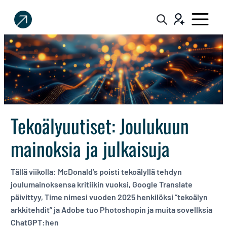
Sijoittaja.fi
Tee
parempia
sijoituspäätöksiä
Tekoälyuutiset: Joulukuun
mainoksia ja julkaisuja
Tällä viikolla: McDonald’s poisti tekoälyllä tehdyn
joulumainoksensa kritiikin vuoksi, Google Translate
päivittyy, Time nimesi vuoden 2025 henkilöksi ”tekoälyn
arkkitehdit” ja Adobe tuo Photoshopin ja muita sovellksia
ChatGPT:hen