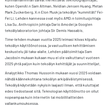
kuten OpenAI:n Sam Altman, Nvidian Jensen Huang, Metan
Mark Zuckerberg, X:n Elon Musk ja tekoälyn ”kummitäti” Fei-
Fei Li. Lehden kannessa ovat myös AMD:n toimitusjohtaja
Lisa Su, Anthropicin johtaja Dario Amodei ja Googlen
tekoälylaboratorion johtaja Sir Demis Hassabis.
Time-lehden mukaan vuotta 2025 leimasi kiivas kilpailu
tekoälyn käyttöönotossa, ja vastuullisen kehittämisen
keskustelu jäi taka-alalle. Lehden päätoimittaja Sam
Jacobsin mukaan kukaan muu ei ole vaikuttanut vuoteen
2025 yhtä paljon kuin tekoälyn kehittäjät ja suunnittelijat.
Analyytikko Thomas Hussonin mukaan vuosi 2025 voidaan
nähdä käännekohtana tekoälyn arkipäiväistymisessä.
Tekoälyä käytetään nykyisin laajasti ilman, että kuluttajat
edes tiedostavat sitä. Teknologian käyttöönotto on ollut
nopeampaa kuin internetin tai mobiililaitteiden
vallankumouksessa.