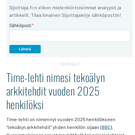
Sijoittaja.fi:n viikon mielenkiintoisimmat analyysit ja
artikkelit. Tilaa ilmainen Sijoittajakirje sähköpostiin!
Sähköposti
*
Sijoittaja.fi
Time-lehti nimesi tekoälyn
arkkitehdit vuoden 2025
henkilöksi
Time-lehti on nimennyt vuoden 2025 henkilökseen
”tekoälyn arkkitehdit” yhden henkilön sijaan (
BBC
).
Kunniamaininnan saivat merkittävät teknologiajohtajat,