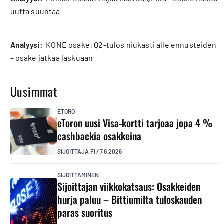
uutta suuntaa
analyysi:
KONE osake: Q2-tulos niukasti alle ennusteiden
– osake jatkaa laskuaan
Uusimmat
ETORO
eToron uusi Visa-kortti tarjoaa jopa 4 %
cashbackia osakkeina
SIJOITTAJA.FI
/
7.8.2026
SIJOITTAMINEN
Sijoittajan viikkokatsaus: Osakkeiden
hurja paluu – Bittiumilta tuloskauden
paras suoritus