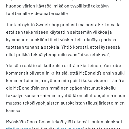
huonoa värien käyttöä, mikä on tyypillistä tekoälyn
tuottamalle videomateriaalille.
Tuotantoyhtiö Sweetshop puolusti mainosta kertomalla,
että sen tekemiseen käytettiin seitsemän viikkoa ja
kymmenen henkilön tiimi työskenteli tekoälyn parissa
tuottaen tuhansia otoksia. Yhtiö korosti, ettei kyseessä
ollut pelkkä tekoälytemppuilu vaan ”oikea elokuva”.
Yleisön reaktio oli kuitenkin erittäin kielteinen. YouTube-
kommentit olivat niin kriittisiä, että McDonald’s ensin sulki
kommentoinnin ja myöhemmin poisti koko videon. Tämä ei
ole McDonald’sin ensimmäinen epäonnistunut kokeilu
tekoälyn kanssa – aiemmin yhtiöllä on ollut ongelmia muun
muassa tekoälypohjaisten autokaistan tilausjärjestelmien
kanssa.
Myöskään Coca-Colan tekoälyllä tekemät joulumainokset
tänä vuonna
(sekä myös
viime vuonna
) eivät ole saaneet