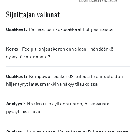
SIJOITTAJA.FI /
6.7.2026
Sijoittajan valinnat
osakkeet:
Parhaat osinko-osakkeet Pohjoismaista
korko:
Fed piti ohjauskoron ennallaan – nähdäänkö
syksyllä koronnosto?
osakkeet:
Kempower osake: Q2-tulos alle ennusteiden –
hiljentynyt latausmarkkina näkyy tilauksissa
analyysi:
Nokian tulos yli odotusten. AI-kasvusta
pysäyttävät luvut.
analyysi:
Finnair osake: Rajua kasvua Q2:lla – osake hakee