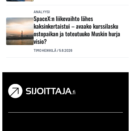
ANALYYSI
SpaceX:n liikevaihto lähes
kaksinkertaistui – avaako kurssilasku
ostopaikan ja toteutuuko Muskin hurja
visio?
TIMO HEIKKILÄ
/
5.8.2026