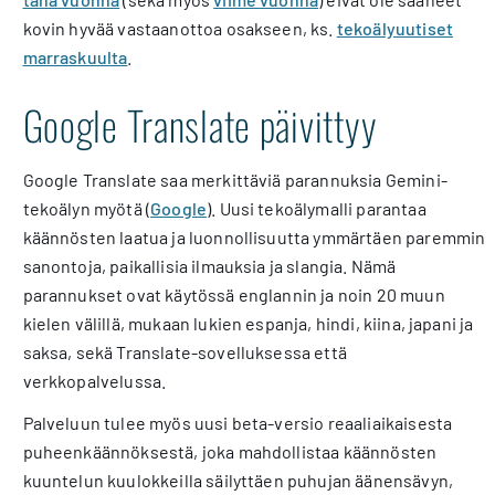
kovin hyvää vastaanottoa osakseen, ks.
tekoälyuutiset
marraskuulta
.
Google Translate päivittyy
Google Translate saa merkittäviä parannuksia Gemini-
tekoälyn myötä (
Google
). Uusi tekoälymalli parantaa
käännösten laatua ja luonnollisuutta ymmärtäen paremmin
sanontoja, paikallisia ilmauksia ja slangia. Nämä
parannukset ovat käytössä englannin ja noin 20 muun
kielen välillä, mukaan lukien espanja, hindi, kiina, japani ja
saksa, sekä Translate-sovelluksessa että
verkkopalvelussa.
Palveluun tulee myös uusi beta-versio reaaliaikaisesta
puheenkäännöksestä, joka mahdollistaa käännösten
kuuntelun kuulokkeilla säilyttäen puhujan äänensävyn,