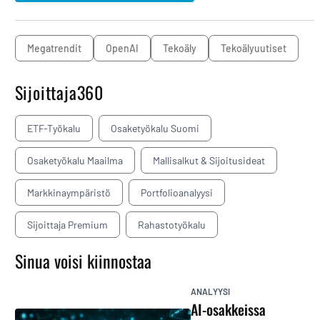
megatrendit
OpenAI
Tekoäly
Tekoälyuutiset
Sijoittaja360
ETF-Työkalu
Osaketyökalu Suomi
Osaketyökalu Maailma
Mallisalkut & Sijoitusideat
Markkinaympäristö
Portfolioanalyysi
Sijoittaja Premium
Rahastotyökalu
Sinua voisi kiinnostaa
ANALYYSI
AI-osakkeissa