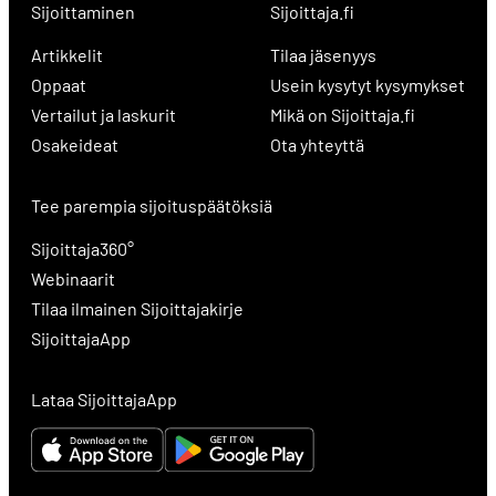
Sijoittaminen
Sijoittaja.fi
Artikkelit
Tilaa jäsenyys
Oppaat
Usein kysytyt kysymykset
Vertailut ja laskurit
Mikä on Sijoittaja.fi
Osakeideat
Ota yhteyttä
Tee parempia sijoituspäätöksiä
Sijoittaja360°
Webinaarit
Tilaa ilmainen Sijoittajakirje
SijoittajaApp
Lataa SijoittajaApp