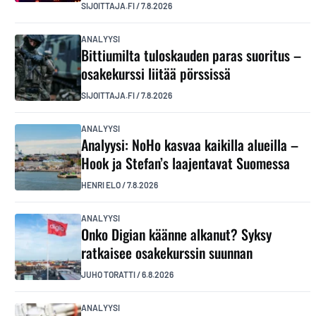
SIJOITTAJA.FI
/
7.8.2026
ANALYYSI
Bittiumilta tuloskauden paras suoritus –
osakekurssi liitää pörssissä
SIJOITTAJA.FI
/
7.8.2026
ANALYYSI
Analyysi: NoHo kasvaa kaikilla alueilla –
Hook ja Stefan’s laajentavat Suomessa
HENRI ELO
/
7.8.2026
ANALYYSI
Onko Digian käänne alkanut? Syksy
ratkaisee osakekurssin suunnan
JUHO TORATTI
/
6.8.2026
ANALYYSI