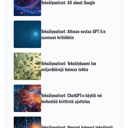
Tekoälyuutiset: All about Google
Tekoälyuutiset: Altman vastaa GPT-5:n
saamaan kritiikkiin
Tekoälyuutiset: Tekoälybuumi luo
miljardöörejä huimaa tahtia
Tekoälyuutiset: ChatGPT:n käyttö voi
heikentää kriittistä ajattelua
Tekoälyuutiset: Ihmiset hakevat tekoälystä