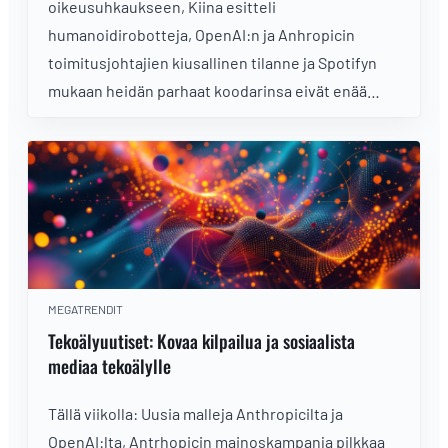
oikeusuhkaukseen, Kiina esitteli
humanoidirobotteja, OpenAI:n ja Anhropicin
toimitusjohtajien kiusallinen tilanne ja Spotifyn
mukaan heidän parhaat koodarinsa eivät enää
koodaa
MEGATRENDIT
Tekoälyuutiset: Kovaa kilpailua ja sosiaalista
mediaa tekoälylle
Tällä viikolla: Uusia malleja Anthropicilta ja
OpenAI:lta, Antrhopicin mainoskampanja pilkkaa