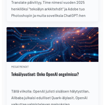
Translate päivittyy, Time nimesi vuoden 2025
henkilöksi "tekoälyn arkkitehdit" ja Adobe tuo
Photoshopin ja muita sovellksia ChatGPT:hen
MEGATRENDIT
Tekoälyuutiset: Onko OpenAI ongelmissa?
Tällä viikolla: OpenAI julisti sisäisen hälytystilan,
Alibaba julkaisi edulliset Quark-älylasit, OpenAI
vaikuttaa valmistelevan mainoksien