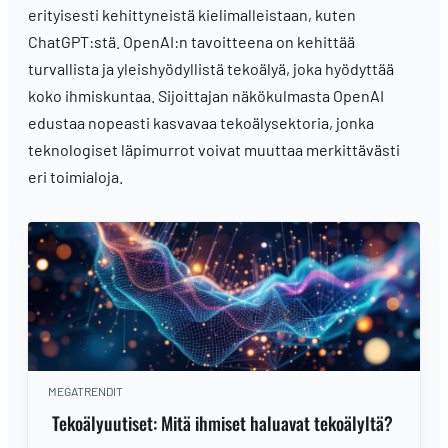
erityisesti kehittyneistä kielimalleistaan, kuten
ChatGPT:stä. OpenAI:n tavoitteena on kehittää
turvallista ja yleishyödyllistä tekoälyä, joka hyödyttää
koko ihmiskuntaa. Sijoittajan näkökulmasta OpenAI
edustaa nopeasti kasvavaa tekoälysektoria, jonka
teknologiset läpimurrot voivat muuttaa merkittävästi
eri toimialoja.
MEGATRENDIT
Tekoälyuutiset: Mitä ihmiset haluavat tekoälyltä?