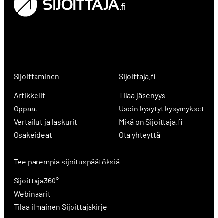
Sijoittaminen
Sijoittaja.fi
Artikkelit
Tilaa jäsenyys
Oppaat
Usein kysytyt kysymykset
Vertailut ja laskurit
Mikä on Sijoittaja.fi
Osakeideat
Ota yhteyttä
Tee parempia sijoituspäätöksiä
Sijoittaja360°
Webinaarit
Tilaa ilmainen Sijoittajakirje