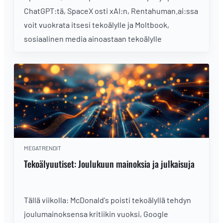
ChatGPT:tä, SpaceX osti xAI:n, Rentahuman.ai:ssa
voit vuokrata itsesi tekoälylle ja Moltbook,
sosiaalinen media ainoastaan tekoälylle
MEGATRENDIT
Tekoälyuutiset: Joulukuun mainoksia ja julkaisuja
Tällä viikolla: McDonald's poisti tekoälyllä tehdyn
joulumainoksensa kritiikin vuoksi, Google