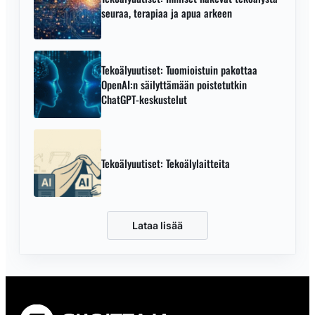
seuraa, terapiaa ja apua arkeen
Tekoälyuutiset: Tuomioistuin pakottaa
OpenAI:n säilyttämään poistetutkin
ChatGPT-keskustelut
Tekoälyuutiset: Tekoälylaitteita
Lataa lisää