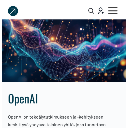
Sijoittaja.fi
Tee
parempia
sijoituspäätöksiä
OpenAI
OpenAI on tekoälytutkimukseen ja -kehitykseen
keskittyvä yhdysvaltalainen yhtiö, joka tunnetaan