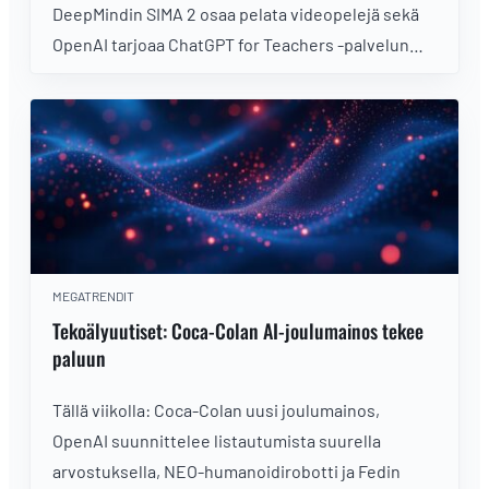
DeepMindin SIMA 2 osaa pelata videopelejä sekä
OpenAI tarjoaa ChatGPT for Teachers -palvelun
ilmaiseksi opettajille Yhdysvalloissa
MEGATRENDIT
Tekoälyuutiset: Coca-Colan AI-joulumainos tekee
paluun
Tällä viikolla: Coca-Colan uusi joulumainos,
OpenAI suunnittelee listautumista suurella
arvostuksella, NEO-humanoidirobotti ja Fedin