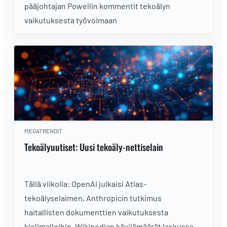
pääjohtajan Powellin kommentit tekoälyn
vaikutuksesta työvoimaan
MEGATRENDIT
Tekoälyuutiset: Uusi tekoäly-nettiselain
Tällä viikolla: OpenAI julkaisi Atlas-
tekoälyselaimen, Anthropicin tutkimus
haitallisten dokumenttien vaikutuksesta
kielimalleihin, Wikipedian kävijämäärät laskussa