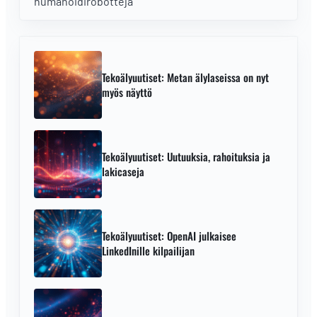
humanoidirobotteja
Tekoälyuutiset: Metan älylaseissa on nyt
myös näyttö
Tekoälyuutiset: Uutuuksia, rahoituksia ja
lakicaseja
Tekoälyuutiset: OpenAI julkaisee
LinkedInille kilpailijan