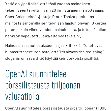
Yhtiö on ylpeä siitä, että tänä vuonna mainoksen
tekemiseen tarvittiin vain 20 ihmistä aiemman 50 sijaan.
Coca-Colan tekoälyjohtaja Pratik Thakar puolustaa
mainosta sanomalla sen teknisen laadun olevan 10 kertaa
parempi kuin viime vuoden mainoksesta, ja toteaa ”pullon
henki on vapautettu, eikä sitä saa takaisin”.
Mainos on saanut osakseen laajaa kritiikkiä. Monet ovat
huomauttaneet ironiasta, että ”it’s always the real thing” -
sloganin omaava yhtiö käyttää keinotekoista sisältöä.
OpenAI suunnittelee
pörssilistausta triljoonan
valuaatiolla
OpenAI suunnittelee pörssilistausta jopa triljoonan (1 000