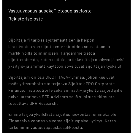
Vastuuvapauslauseke
Tietosuojaseloste
Rekisteriseloste
Sijoittaja.fi tarjoaa systemaattisen ja helpon
lähestymistavan sijoitusmarkkinoiden seurantaan ja
markkinoilla toimimiseen. Tarjoamme tietoa
sijoittamisesta, kuten uutisia, artikkeleita ja analyysejä sekä
yksityis- ja ammattikäyttöön soveltuvat sijoittajan työkalut.
Sijoittaja.fi on osa SIJOITTAJA-ryhmää, johon kuuluvat
myös yritysrahoitusta tarjoava SijoittajaPRO Corporate
Finance, instituutioille sekä ammatti- ja yksityissijoittajille
palvelua tarjoava SFR Advisors sekä sijoitustutkimusta
toteuttava SFR Research.
Emme tarjoa yksilöllistä sijoitusneuvontaa, emmekä ole
Finanssivalvonnan valvoma sijoituspalveluyritys. Katso
tarkemmin vastuuvapauslausekkeesta.