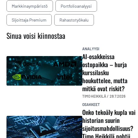
Markkinaympäristö
Portfolioanalyysi
Sijoittaja Premium
Rahastotyökalu
Sinua voisi kiinnostaa
ANALYYSI
AI-osakkeissa
ostopaikka – hurja
kurssilasku
houkuttelee, mutta
mitkä ovat riskit?
TIMO HEIKKILÄ /
28.7.2026
OSAKKEET
Onko tekoäly kupla vai
historian suurin
sijoitusmahdollisuus?
Timo Heikkilä pohtii