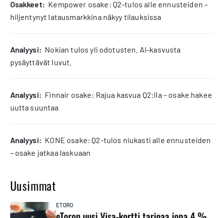
osakkeet:
Kempower osake: Q2-tulos alle ennusteiden –
hiljentynyt latausmarkkina näkyy tilauksissa
analyysi:
Nokian tulos yli odotusten. AI-kasvusta
pysäyttävät luvut.
analyysi:
Finnair osake: Rajua kasvua Q2:lla – osake hakee
uutta suuntaa
analyysi:
KONE osake: Q2-tulos niukasti alle ennusteiden
– osake jatkaa laskuaan
Uusimmat
ETORO
eToron uusi Visa-kortti tarjoaa jopa 4 %