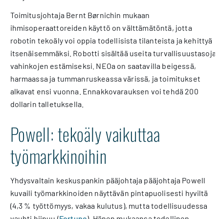
Toimitusjohtaja Bernt Børnichin mukaan
ihmisoperaattoreiden käyttö on välttämätöntä, jotta
robotin tekoäly voi oppia todellisista tilanteista ja kehittyä
itsenäisemmäksi. Robotti sisältää useita turvallisuustasoja
vahinkojen estämiseksi. NEOa on saatavilla beigessä,
harmaassa ja tummanruskeassa värissä, ja toimitukset
alkavat ensi vuonna. Ennakkovarauksen voi tehdä 200
dollarin talletuksella.
Powell: tekoäly vaikuttaa
työmarkkinoihin
Yhdysvaltain keskuspankin pääjohtaja pääjohtaja Powell
kuvaili työmarkkinoiden näyttävän pintapuolisesti hyviltä
(4,3 % työttömyys, vakaa kulutus), mutta todellisuudessa
vauhti hiipuu (
Fortune
). Hänen mukaansa todellinen