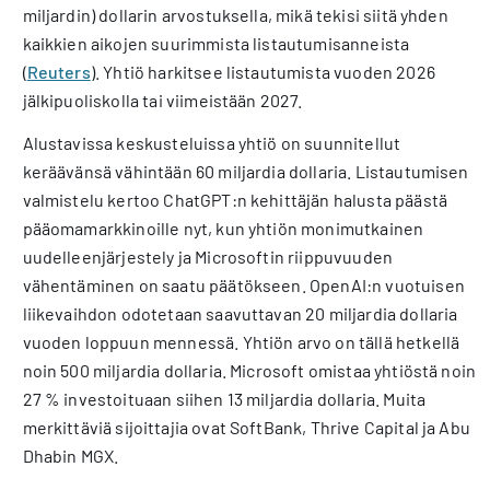
miljardin) dollarin arvostuksella, mikä tekisi siitä yhden
kaikkien aikojen suurimmista listautumisanneista
(
Reuters
). Yhtiö harkitsee listautumista vuoden 2026
jälkipuoliskolla tai viimeistään 2027.
Alustavissa keskusteluissa yhtiö on suunnitellut
keräävänsä vähintään 60 miljardia dollaria. Listautumisen
valmistelu kertoo ChatGPT:n kehittäjän halusta päästä
pääomamarkkinoille nyt, kun yhtiön monimutkainen
uudelleenjärjestely ja Microsoftin riippuvuuden
vähentäminen on saatu päätökseen. OpenAI:n vuotuisen
liikevaihdon odotetaan saavuttavan 20 miljardia dollaria
vuoden loppuun mennessä. Yhtiön arvo on tällä hetkellä
noin 500 miljardia dollaria. Microsoft omistaa yhtiöstä noin
27 % investoituaan siihen 13 miljardia dollaria. Muita
merkittäviä sijoittajia ovat SoftBank, Thrive Capital ja Abu
Dhabin MGX.