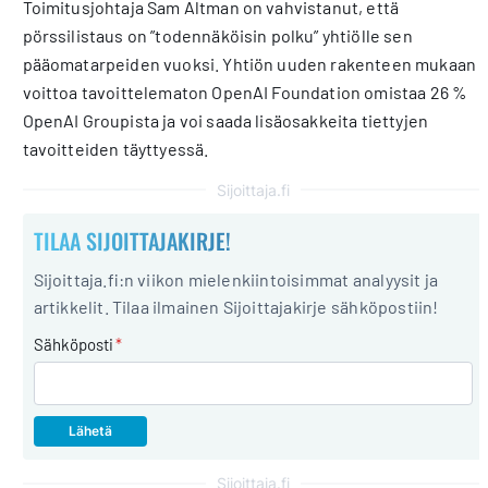
Toimitusjohtaja Sam Altman on vahvistanut, että
pörssilistaus on ”todennäköisin polku” yhtiölle sen
pääomatarpeiden vuoksi. Yhtiön uuden rakenteen mukaan
voittoa tavoittelematon OpenAI Foundation omistaa 26 %
OpenAI Groupista ja voi saada lisäosakkeita tiettyjen
tavoitteiden täyttyessä.
Sijoittaja.fi
TILAA SIJOITTAJAKIRJE!
Sijoittaja.fi:n viikon mielenkiintoisimmat analyysit ja
artikkelit. Tilaa ilmainen Sijoittajakirje sähköpostiin!
Sähköposti
*
Sijoittaja.fi