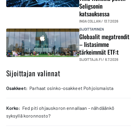
Seligsonin
katsauksessa
INGA COLLAN /
13.7.2026
SIJOITTAMINEN
Globaalit megatrendit
– listasimme
tärkeimmät ETF:t
SIJOITTAJA.FI /
6.7.2026
Sijoittajan valinnat
osakkeet:
Parhaat osinko-osakkeet Pohjoismaista
korko:
Fed piti ohjauskoron ennallaan – nähdäänkö
syksyllä koronnosto?