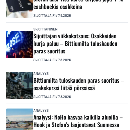
cashbackia osakkeina
SIJOITTAJA.FI
/
7.8.2026
SIJOITTAMINEN
Sijoittajan viikkokatsaus: Osakkeiden
hurja paluu – Bittiumilta tuloskauden
paras suoritus
SIJOITTAJA.FI
/
7.8.2026
ANALYYSI
Bittiumilta tuloskauden paras suoritus –
osakekurssi liitää pörssissä
SIJOITTAJA.FI
/
7.8.2026
ANALYYSI
Analyysi: NoHo kasvaa kaikilla alueilla –
Hook ja Stefan’s laajentavat Suomessa