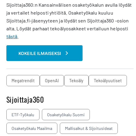
Sijoittaja360:n Kansainvälisen osaketyökalun avulla löydät
ja vertailet helposti yhtiöitä. Osaketyökalu kuuluu
Sijoittaja.fi-jäsenyyteen ja löydät sen Sijoittaja360 -osion
alta. Löydät parhaat tekoälyosakkeet vertailuun helposti
tästä
.
KOKEILE ILMAISEKSI
megatrendit
OpenAI
Tekoäly
Tekoälyuutiset
Sijoittaja360
ETF-Työkalu
Osaketyökalu Suomi
Osaketyökalu Maailma
Mallisalkut & Sijoitusideat