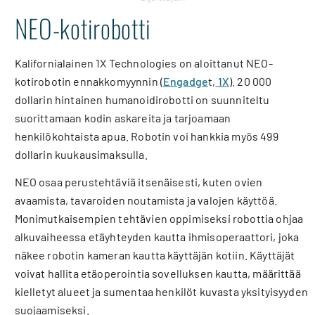
NEO-kotirobotti
Kalifornialainen 1X Technologies on aloittanut NEO-
kotirobotin ennakkomyynnin (
Engadge
t,
1X
). 20 000
dollarin hintainen humanoidirobotti on suunniteltu
suorittamaan kodin askareita ja tarjoamaan
henkilökohtaista apua. Robotin voi hankkia myös 499
dollarin kuukausimaksulla.
NEO osaa perustehtäviä itsenäisesti, kuten ovien
avaamista, tavaroiden noutamista ja valojen käyttöä.
Monimutkaisempien tehtävien oppimiseksi robottia ohjaa
alkuvaiheessa etäyhteyden kautta ihmisoperaattori, joka
näkee robotin kameran kautta käyttäjän kotiin. Käyttäjät
voivat hallita etäoperointia sovelluksen kautta, määrittää
kielletyt alueet ja sumentaa henkilöt kuvasta yksityisyyden
suojaamiseksi.