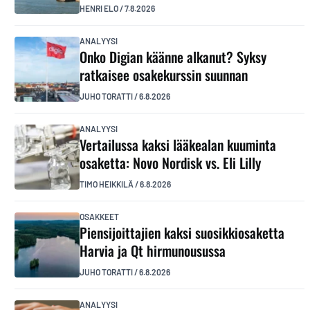
HENRI ELO
/
7.8.2026
ANALYYSI
Onko Digian käänne alkanut? Syksy
ratkaisee osakekurssin suunnan
JUHO TORATTI
/
6.8.2026
ANALYYSI
Vertailussa kaksi lääkealan kuuminta
osaketta: Novo Nordisk vs. Eli Lilly
TIMO HEIKKILÄ
/
6.8.2026
OSAKKEET
Piensijoittajien kaksi suosikkiosaketta
Harvia ja Qt hirmunousussa
JUHO TORATTI
/
6.8.2026
ANALYYSI