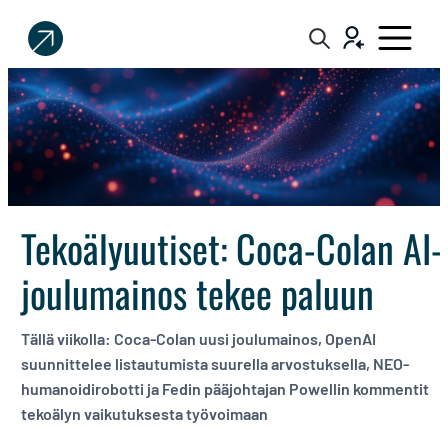
Sijoittaja.fi
Tee
parempia
sijoituspäätöksiä
Tekoälyuutiset: Coca-Colan AI-
joulumainos tekee paluun
Tällä viikolla: Coca-Colan uusi joulumainos, OpenAI
suunnittelee listautumista suurella arvostuksella, NEO-
humanoidirobotti ja Fedin pääjohtajan Powellin kommentit
tekoälyn vaikutuksesta työvoimaan