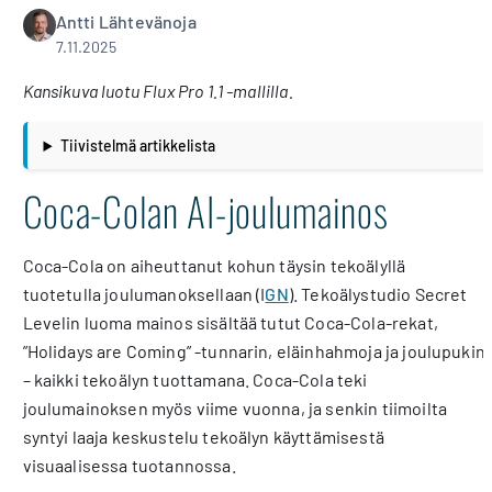
Antti Lähtevänoja
7.11.2025
Kansikuva luotu Flux Pro 1.1 -mallilla.
Tiivistelmä artikkelista
Coca-Colan AI-joulumainos
Coca-Cola on aiheuttanut kohun täysin tekoälyllä
tuotetulla joulumanoksellaan (I
GN
). Tekoälystudio Secret
Levelin luoma mainos sisältää tutut Coca-Cola-rekat,
”Holidays are Coming” -tunnarin, eläinhahmoja ja joulupukin
– kaikki tekoälyn tuottamana. Coca-Cola teki
joulumainoksen myös viime vuonna, ja senkin tiimoilta
syntyi laaja keskustelu tekoälyn käyttämisestä
visuaalisessa tuotannossa.