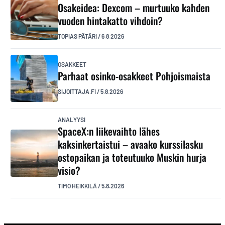
Osakeidea: Dexcom – murtuuko kahden
vuoden hintakatto vihdoin?
TOPIAS PÄTÄRI
/
6.8.2026
OSAKKEET
Parhaat osinko-osakkeet Pohjoismaista
SIJOITTAJA.FI
/
5.8.2026
ANALYYSI
SpaceX:n liikevaihto lähes
kaksinkertaistui – avaako kurssilasku
ostopaikan ja toteutuuko Muskin hurja
visio?
TIMO HEIKKILÄ
/
5.8.2026