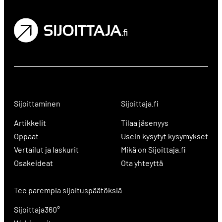
Sijoittaminen
Sijoittaja.fi
Artikkelit
Tilaa jäsenyys
Oppaat
Usein kysytyt kysymykset
Vertailut ja laskurit
Mikä on Sijoittaja.fi
Osakeideat
Ota yhteyttä
Tee parempia sijoituspäätöksiä
Sijoittaja360°