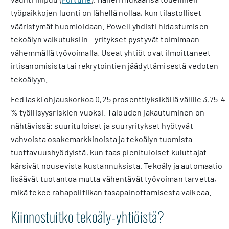
työpaikkojen luonti on lähellä nollaa, kun tilastolliset
vääristymät huomioidaan. Powell yhdisti hidastumisen
tekoälyn vaikutuksiin – yritykset pystyvät toimimaan
vähemmällä työvoimalla. Useat yhtiöt ovat ilmoittaneet
irtisanomisista tai rekrytointien jäädyttämisestä vedoten
tekoälyyn.
Fed laski ohjauskorkoa 0,25 prosenttiyksiköllä välille 3,75-4
% työllisyysriskien vuoksi. Talouden jakautuminen on
nähtävissä: suurituloiset ja suuryritykset hyötyvät
vahvoista osakemarkkinoista ja tekoälyn tuomista
tuottavuushyödyistä, kun taas pienituloiset kuluttajat
kärsivät nousevista kustannuksista. Tekoäly ja automaatio
lisäävät tuotantoa mutta vähentävät työvoiman tarvetta,
mikä tekee rahapolitiikan tasapainottamisesta vaikeaa.
Kiinnostuitko tekoäly-yhtiöistä?