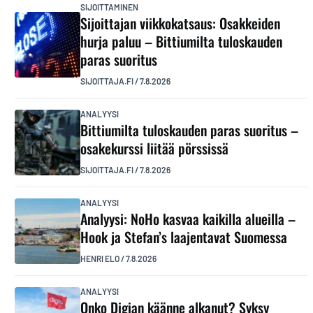
SIJOITTAMINEN
Sijoittajan viikkokatsaus: Osakkeiden
hurja paluu – Bittiumilta tuloskauden
paras suoritus
SIJOITTAJA.FI
/
7.8.2026
ANALYYSI
Bittiumilta tuloskauden paras suoritus –
osakekurssi liitää pörssissä
SIJOITTAJA.FI
/
7.8.2026
ANALYYSI
Analyysi: NoHo kasvaa kaikilla alueilla –
Hook ja Stefan’s laajentavat Suomessa
HENRI ELO
/
7.8.2026
ANALYYSI
Onko Digian käänne alkanut? Syksy