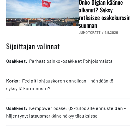
Onko Digian käänne
alkanut? Syksy
ratkaisee osakekurssin
suunnan
JUHO TORATTI /
6.8.2026
Sijoittajan valinnat
osakkeet:
Parhaat osinko-osakkeet Pohjoismaista
korko:
Fed piti ohjauskoron ennallaan – nähdäänkö
syksyllä koronnosto?
osakkeet:
Kempower osake: Q2-tulos alle ennusteiden –
hiljentynyt latausmarkkina näkyy tilauksissa