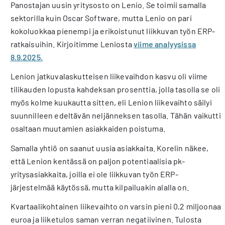
Panostajan uusin yritysosto on Lenio. Se toimii samalla
sektorilla kuin Oscar Software, mutta Lenio on pari
kokoluokkaa pienempi ja erikoistunut liikkuvan työn ERP-
ratkaisuihin. Kirjoitimme Leniosta
viime analyysissa
8.9.2025.
Lenion jatkuvalaskutteisen liikevaihdon kasvu oli viime
tilikauden lopusta kahdeksan prosenttia, jolla tasolla se oli
myös kolme kuukautta sitten, eli Lenion liikevaihto säilyi
suunnilleen edeltävän neljänneksen tasolla. Tähän vaikutti
osaltaan muutamien asiakkaiden poistuma.
Samalla yhtiö on saanut uusia asiakkaita. Korelin näkee,
että Lenion kentässä on paljon potentiaalisia pk-
yritysasiakkaita, joilla ei ole liikkuvan työn ERP-
järjestelmää käytössä, mutta kilpailuakin alalla on.
Kvartaalikohtainen liikevaihto on varsin pieni 0,2 miljoonaa
euroa ja liiketulos saman verran negatiivinen. Tulosta