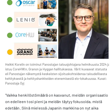
Heikki Korelin on toiminut Panostajan talousjohtajana helmikuusta 2024 ja
istuu CoreHW:n, Granon ja Hyggan hallituksessa. Värit kuvaavat statusta
eli Panostajan näkemystä keskeisten sijoituskohteidensa taloudellisesta
kehityksestä ja kehityshankkeiden etenemisestä elo-lokakuussa. Kuvat:
Panostaja Oyj
”Vaikka henkilöstömäärä on kasvanut, meidän organisaatio
on edelleen tosi pieni ja meidän täytyy fokusoida, mistä
edetään. Siinä mielessä Japanin markkina on nyt aika