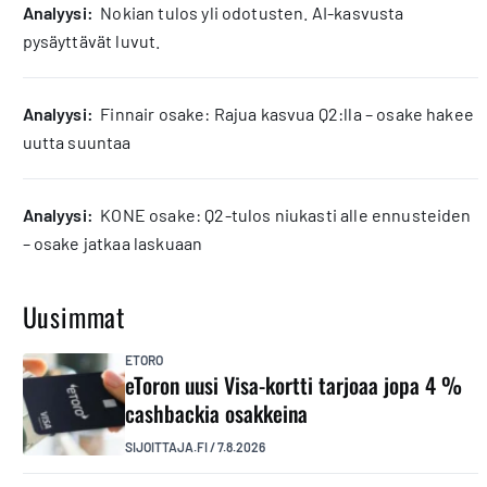
analyysi:
Nokian tulos yli odotusten. AI-kasvusta
pysäyttävät luvut.
analyysi:
Finnair osake: Rajua kasvua Q2:lla – osake hakee
uutta suuntaa
analyysi:
KONE osake: Q2-tulos niukasti alle ennusteiden
– osake jatkaa laskuaan
Uusimmat
ETORO
eToron uusi Visa-kortti tarjoaa jopa 4 %
cashbackia osakkeina
SIJOITTAJA.FI
/
7.8.2026