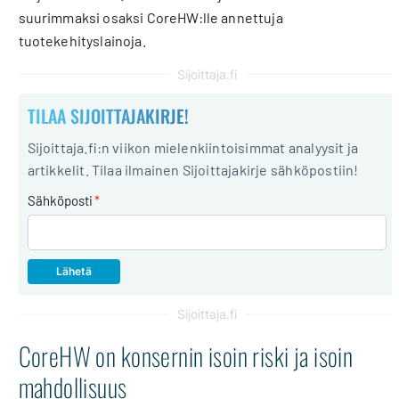
suurimmaksi osaksi CoreHW:lle annettuja
tuotekehityslainoja.
Sijoittaja.fi
TILAA SIJOITTAJAKIRJE!
Sijoittaja.fi:n viikon mielenkiintoisimmat analyysit ja
artikkelit. Tilaa ilmainen Sijoittajakirje sähköpostiin!
Sähköposti
*
Sijoittaja.fi
CoreHW on konsernin isoin riski ja isoin
mahdollisuus