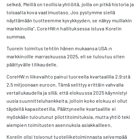
selkeä. Meillä on teollisia yhtiöitä, joilla on pitkä historia ja
toisaalta kova vaatimustaso. Jos pystymme siellä
näyttämään tuotteemme kyvykkyyden, se näkyy muillakin
markkinoilla”, CoreHW:n hallituksessa istuva Korelin
summaa.
Tuorein toimitus tehtiin hänen mukaansa USA:n
markkinoille marraskuussa 2025, eli se tuloutuu siten
päättyvälle tilikaudelle.
CoreHW:n liikevaihto painui tuoreella kvartaalilla 2,9:stä
2,5 miljoonaan euroon. Tämä selittyy erittäin vahvalla
vertailukaudella ja sillä, että elokuussa 2025 käynnistyi
uusia suunnitteluhankkeita, jolloin koko elokuu ei ollut
täydellä kapasiteetilla. Päättyneelle kvartaalille ei
myöskään tuloutunut pilottitoimituksia, mutta yhtiö teki
aiempien toimitusten asennuksia asiakkailleen.
Korelin olisi toivonut tuoteliiketoiminnasta selvempää