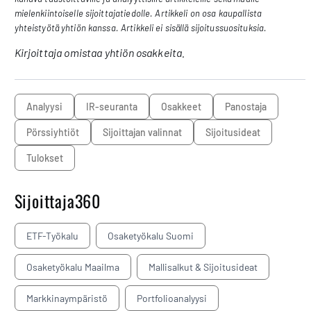
mielenkiintoiselle sijoittajatiedolle. Artikkeli on osa kaupallista
yhteistyötä yhtiön kanssa. Artikkeli ei sisällä sijoitussuosituksia.
Kirjoittaja omistaa yhtiön osakkeita.
analyysi
IR-seuranta
osakkeet
Panostaja
pörssiyhtiöt
sijoittajan valinnat
sijoitusideat
tulokset
Sijoittaja360
ETF-Työkalu
Osaketyökalu Suomi
Osaketyökalu Maailma
Mallisalkut & Sijoitusideat
Markkinaympäristö
Portfolioanalyysi