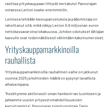
rasittaa yrityskauppaan liittyvät kertakulut Panostajan
ostaessa Lenion osake-enemmistön.
Leniossa tehdään kasvupanostuksia ja pääomistaja on
rahoittanut sitä, mikä näkyy Lenion 0,6 miljoonan euron
nettokassavaroina lokakuussa. Johdon odotukset lähiajan
kasvulle ovat todennäköisesti vähintään kaksinumeroiset.
Yrityskauppamarkkinoilla
rauhallista
Yrityskauppamarkkinoilla rauhallinen vaihe on jatkunut
vuonna 2025 ja kohteiden määrä on pysynyt tavallista
alhaisempana.
”Keskitymme aktiivisesti oman hankevirran luomiseen ja
jatkamme uusien yritysostomahdollisuuksien
kartoittamista”, Panostajan toimitusjohtaja Tapio