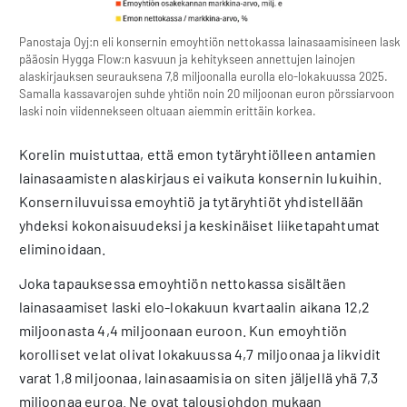
Panostaja Oyj:n eli konsernin emoyhtiön nettokassa lainasaamisineen laski
pääosin Hygga Flow:n kasvuun ja kehitykseen annettujen lainojen
alaskirjauksen seurauksena 7,8 miljoonalla eurolla elo-lokakuussa 2025.
Samalla kassavarojen suhde yhtiön noin 20 miljoonan euron pörssiarvoon
laski noin viidennekseen oltuaan aiemmin erittäin korkea.
Korelin muistuttaa, että emon tytäryhtiölleen antamien
lainasaamisten alaskirjaus ei vaikuta konsernin lukuihin.
Konserniluvuissa emoyhtiö ja tytäryhtiöt yhdistellään
yhdeksi kokonaisuudeksi ja keskinäiset liiketapahtumat
eliminoidaan.
Joka tapauksessa emoyhtiön nettokassa sisältäen
lainasaamiset laski elo-lokakuun kvartaalin aikana 12,2
miljoonasta 4,4 miljoonaan euroon. Kun emoyhtiön
korolliset velat olivat lokakuussa 4,7 miljoonaa ja likvidit
varat 1,8 miljoonaa, lainasaamisia on siten jäljellä yhä 7,3
miljoonaa euroa. Ne ovat talousjohdon mukaan