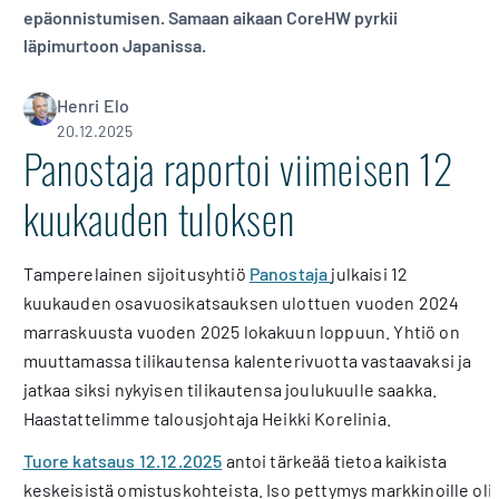
epäonnistumisen. Samaan aikaan CoreHW pyrkii
läpimurtoon Japanissa.
Henri Elo
20.12.2025
Panostaja raportoi viimeisen 12
kuukauden tuloksen
Tamperelainen sijoitusyhtiö
Panostaja
julkaisi 12
kuukauden osavuosikatsauksen ulottuen vuoden 2024
marraskuusta vuoden 2025 lokakuun loppuun. Yhtiö on
muuttamassa tilikautensa kalenterivuotta vastaavaksi ja
jatkaa siksi nykyisen tilikautensa joulukuulle saakka.
Haastattelimme talousjohtaja Heikki Korelinia.
Tuore katsaus 12.12.2025
antoi tärkeää tietoa kaikista
keskeisistä omistuskohteista. Iso pettymys markkinoille oli