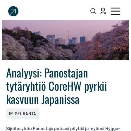
Sijoittaja.fi
Tee
parempia
sijoituspäätöksiä
Analyysi: Panostajan
tytäryhtiö CoreHW pyrkii
kasvuun Japanissa
IR-SEURANTA
Sijoitusyhtiö Panostaja putsasi pöytää ja myönsi Hygga-