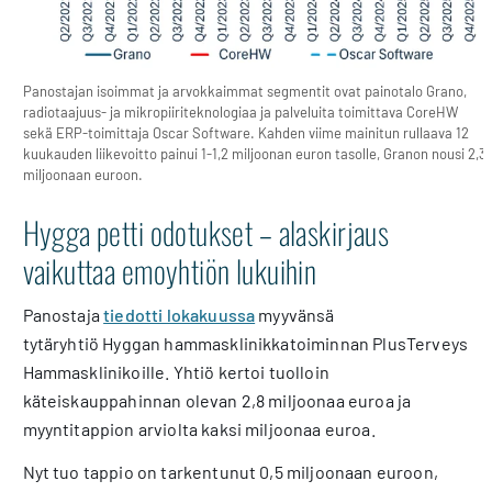
Panostajan isoimmat ja arvokkaimmat segmentit ovat painotalo Grano,
radiotaajuus- ja mikropiiriteknologiaa ja palveluita toimittava CoreHW
sekä ERP-toimittaja Oscar Software. Kahden viime mainitun rullaava 12
kuukauden liikevoitto painui 1-1,2 miljoonan euron tasolle, Granon nousi 2,3
miljoonaan euroon.
Hygga petti odotukset – alaskirjaus
vaikuttaa emoyhtiön lukuihin
Panostaja
tiedotti lokakuussa
myyvänsä
tytäryhtiö Hyggan hammasklinikkatoiminnan PlusTerveys
Hammasklinikoille. Yhtiö kertoi tuolloin
käteiskauppahinnan olevan 2,8 miljoonaa euroa ja
myyntitappion arviolta kaksi miljoonaa euroa.
Nyt tuo tappio on tarkentunut 0,5 miljoonaan euroon,