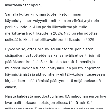
kvartaalia eteenpäin.
Samalla kuitenkin oman tuoteliiketoiminnan
käynnistyminen volyymitoimituksin on viivästynyt noin
parilla vuodella. Alun perin liikevaihtoa piti tulla
merkittävästi jo tilikaudella 2024. Nyt Korelin odottaa
selkeää loikkaa tuoteliikevaihtoon tilikaudelle 2026.
Hyvää on se, että CoreHW sai bluetooth-pohjaisten
sisäpaikannustuotteidensa kansainväliset sertifioinnit
päätökseen kesällä. Se kuitenkin tarkoitti samalla jo
muodostuneiden tuotekehityskulujen poisto-ohjelman
käynnistämistä ja aktivointien – eli t&k-kulujen taseeseen
kirjaamisen – päättämistä päättyneestä neljänneksestä
alkaen.
Näistä kahdesta muodostuu lähes 0,5 miljoonan euron lovi
kvartaalitulokseen poistojen ollessa tästä noin 0,2
miljoonaa euroa. Tuotekehityskulujen poistoissa on kyse