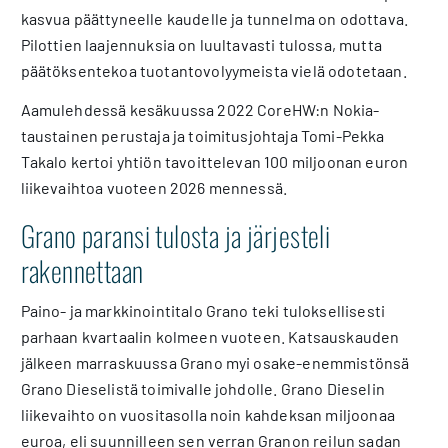
kasvua päättyneelle kaudelle ja tunnelma on odottava.
Pilottien laajennuksia on luultavasti tulossa, mutta
päätöksentekoa tuotantovolyymeista vielä odotetaan.
Aamulehdessä kesäkuussa 2022 CoreHW:n Nokia-
taustainen perustaja ja toimitusjohtaja Tomi-Pekka
Takalo kertoi yhtiön tavoittelevan 100 miljoonan euron
liikevaihtoa vuoteen 2026 mennessä.
Grano paransi tulosta ja järjesteli
rakennettaan
Paino- ja markkinointitalo Grano teki tuloksellisesti
parhaan kvartaalin kolmeen vuoteen. Katsauskauden
jälkeen marraskuussa Grano myi osake-enemmistönsä
Grano Dieselistä toimivalle johdolle. Grano Dieselin
liikevaihto on vuositasolla noin kahdeksan miljoonaa
euroa, eli suunnilleen sen verran Granon reilun sadan