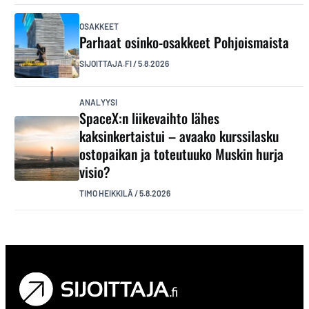
OSAKKEET
Parhaat osinko-osakkeet Pohjoismaista
SIJOITTAJA.FI
/
5.8.2026
ANALYYSI
SpaceX:n liikevaihto lähes
kaksinkertaistui – avaako kurssilasku
ostopaikan ja toteutuuko Muskin hurja
visio?
TIMO HEIKKILÄ
/
5.8.2026