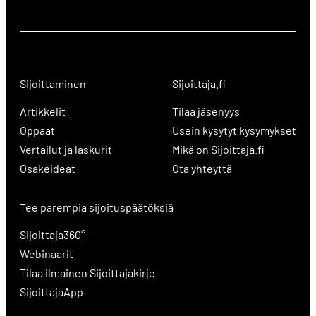
Sijoittaminen
Sijoittaja.fi
Artikkelit
Tilaa jäsenyys
Oppaat
Usein kysytyt kysymykset
Vertailut ja laskurit
Mikä on Sijoittaja.fi
Osakeideat
Ota yhteyttä
Tee parempia sijoituspäätöksiä
Sijoittaja360°
Webinaarit
Tilaa ilmainen Sijoittajakirje
SijoittajaApp