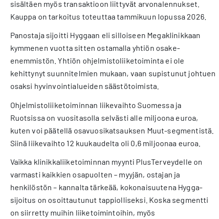
sisältäen myös transaktioon liittyvät arvonalennukset.
Kauppa on tarkoitus toteuttaa tammikuun lopussa 2026.
Panostaja sijoitti Hyggaan eli silloiseen Megaklinikkaan
kymmenen vuotta sitten ostamalla yhtiön osake-
enemmistön. Yhtiön ohjelmistoliiketoiminta ei ole
kehittynyt suunnitelmien mukaan, vaan supistunut johtuen
osaksi hyvinvointialueiden säästötoimista.
Ohjelmistoliiketoiminnan liikevaihto Suomessa ja
Ruotsissa on vuositasolla selvästi alle miljoona euroa,
kuten voi päätellä osavuosikatsauksen Muut-segmentistä.
Siinä liikevaihto 12 kuukaudelta oli 0,6 miljoonaa euroa.
Vaikka klinikkaliiketoiminnan myynti PlusTerveydelle on
varmasti kaikkien osapuolten – myyjän, ostajan ja
henkilöstön – kannalta tärkeää, kokonaisuutena Hygga-
sijoitus on osoittautunut tappiolliseksi. Koska segmentti
on siirretty muihin liiketoimintoihin, myös