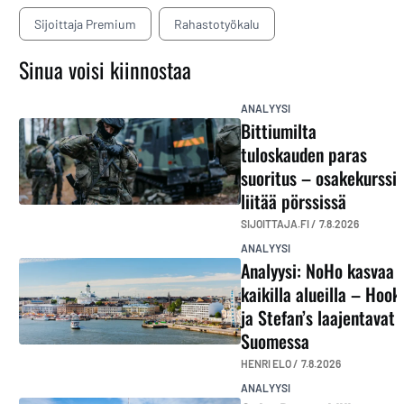
Sijoittaja Premium
Rahastotyökalu
Sinua voisi kiinnostaa
ANALYYSI
Bittiumilta
tuloskauden paras
suoritus – osakekurssi
liitää pörssissä
SIJOITTAJA.FI /
7.8.2026
ANALYYSI
Analyysi: NoHo kasvaa
kaikilla alueilla – Hook
ja Stefan’s laajentavat
Suomessa
HENRI ELO /
7.8.2026
ANALYYSI