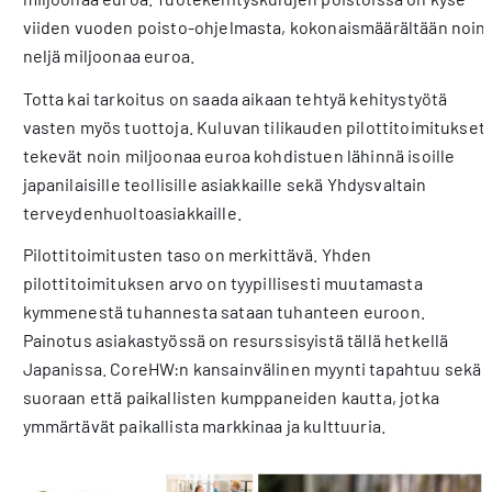
viiden vuoden poisto-ohjelmasta, kokonaismäärältään noin
neljä miljoonaa euroa.
Totta kai tarkoitus on saada aikaan tehtyä kehitystyötä
vasten myös tuottoja. Kuluvan tilikauden pilottitoimitukset
tekevät noin miljoonaa euroa kohdistuen lähinnä isoille
japanilaisille teollisille asiakkaille sekä Yhdysvaltain
terveydenhuoltoasiakkaille.
Pilottitoimitusten taso on merkittävä. Yhden
pilottitoimituksen arvo on tyypillisesti muutamasta
kymmenestä tuhannesta sataan tuhanteen euroon.
Painotus asiakastyössä on resurssisyistä tällä hetkellä
Japanissa. CoreHW:n kansainvälinen myynti tapahtuu sekä
suoraan että paikallisten kumppaneiden kautta, jotka
ymmärtävät paikallista markkinaa ja kulttuuria.