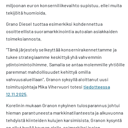
miljoonan euron konserniliikevaihto supistuu, ellei muita
tekijöitä huomioida.
Grano Diesel tuottaa esimerkiksi kohdennettua
osoitteellista suoramarkkinointia autoalan asiakkaiden
toimeksiannosta.
”Tämä järjestely selkeyttää konsernirakennettamme ja
tukee strategiaamme keskittyä yhä vahvemmin
ydintoimintoihimme. Samalla se antaa molemmille yhtiöille
paremmat mahdollisuudet kehittyä omilla
vahvuusalueillaan”, Granon syksyllä aloittanut uusi
toimitusjohtaja Mika Vihervuori totesi
tiedotteessa
12.11.2025
.
Korelinin mukaan Granon nykyinen tulosparannus johtui
hieman parantuneesta markkinatilanteesta ja alkuvuonna
tehdyistä kiinteiden kulujen karsimisista. Granon kysyntä
on ollut hyvää kaupan alalla, esimerkiksi isojen