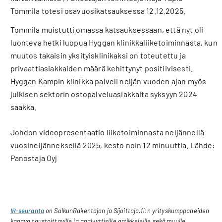
Tommila totesi osavuosikatsauksessa 12.12.2025.
Tommila muistutti omassa katsauksessaan, että nyt oli
luonteva hetki luopua Hyggan klinikkaliiketoiminnasta, kun
muutos takaisin yksityisklinikaksi on toteutettu ja
privaattiasiakkaiden määrä kehittynyt positiivisesti.
Hyggan Kampin klinikka palveli neljän vuoden ajan myös
julkisen sektorin ostopalveluasiakkaita syksyyn 2024
saakka.
Johdon videopresentaatio liiketoiminnasta neljännellä
vuosineljänneksellä 2025, kesto noin 12 minuuttia. Lähde:
Panostaja Oyj
IR-seuranta
on SalkunRakentajan ja Sijoittaja.fi:n yrityskumppaneiden
kanava taustoittaville ja analyyttisille artikkeleille sekä muulle