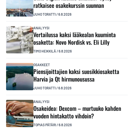
ratkaisee osakekurssin suunnan
JUHO TORATTI
/
6.8.2026
ANALYYSI
Vertailussa kaksi lääkealan kuuminta
osaketta: Novo Nordisk vs. Eli Lilly
TIMO HEIKKILÄ
/
6.8.2026
OSAKKEET
Piensijoittajien kaksi suosikkiosaketta
Harvia ja Qt hirmunousussa
JUHO TORATTI
/
6.8.2026
ANALYYSI
Osakeidea: Dexcom – murtuuko kahden
vuoden hintakatto vihdoin?
TOPIAS PÄTÄRI
/
6.8.2026