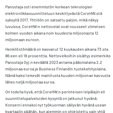
Panostaja osti enemmistön korkean teknologian
elektroniikkasuunnitteluun keskittyvästä CoreHW:stä
syksyllä 2017. Yhtiöön on satsattu paljon, mikä näkyy
luvuissa. CoreHW:n nettovelat ovat nousseet viimeisen
kolmen vuoden aikana noin kuudesta miljoonasta 12
miljoonaan euroon.
Henkilöstömäärä on kasvanut 12 kuukauden aikana 73:sta
86:een eli 18 prosenttia. Nettovelkoihin sisältyy esimerkiksi
Panostaja Oyj:n keväällä 2023 antama pääomalaina 2,2
miljoonaa euroa ja Business Finlandin tuotekehityslaina.
Nämä kaksi tekevät mainitusta kuuden miljoonan kasvusta
lähes neljä miljoonaa euroa.
On todella hyvä, että CoreHW:n perinteisen leipälajin eli
suunnittelupalveluiden kysyntä on jatkunut hyvänä.
Konserni ennakoi nyt työkuorman säilyvän hyvänä usean
kvartaalin päähän, kun aiemmin on ohjeistettu vain yhtä