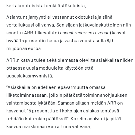
kertaluonteisista henkilöstökuluista.
Asiantuntijamyynti ei vastannut odotuksia ja siinä
vertailukausi oli vahva. Sen sijaan jatkuvalaskutteinen niin
sanottu ARR-liikevaihto (
annual recurred revenue
) kasvoi
hyvää 15 prosentin tasoa ja vastaa vuositasolla 8,0
miljoonaa euroa.
ARR:n kasvu tulee sekä olemassa olevilta asiakkailta niiden
ottaessa uusia moduuleita käyttöön että
uusasiakasmyynnistä.
”Asiakkailla on edelleen epävarmuutta omassa
liiketoiminnassaan, jolloin päätöstä toiminnanohjauksen
vaihtamisesta lykätään. Samaan aikaan meidän ARR on
kasvanut 15 prosenttia eli koko ajan asiakaskentässä
tehdään kuitenkin päätöksiä”, Korelin analysoi ja pitää
kasvua markkinaan verrattuna vahvana.