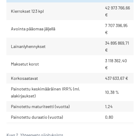
42 973 766,66
Kierrokset 123 kpl
€
7 707 396,95
Avointa pääomaa jäljellä
€
34 895 869,71
Lainanlyhennykset
€
3 118 362,40
Maksetut korot
€
Korkosaatavat
437 633,67 €
Painotettu keskimääräinen IRR% (ml.
10,38 %
alakirjaukset)
Painotettu maturiteetti (vuotta)
1,24
Painotettu duraatio (vuotta)
0,80
Kuva 2. Yhteenveto sijoituksista.