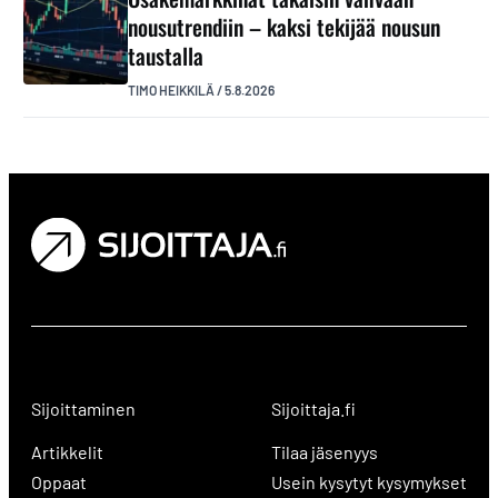
nousutrendiin – kaksi tekijää nousun
taustalla
TIMO HEIKKILÄ
/
5.8.2026
Sijoittaminen
Sijoittaja.fi
Artikkelit
Tilaa jäsenyys
Oppaat
Usein kysytyt kysymykset