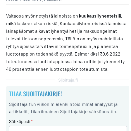
Valtaosa myönnetyistä lainoista on
kuukausilyhenteisiä
,
mikä laskee salkun riskiä. Kuukausilyhenteisissä lainoissa
lainapääomat alkavat lyhentyä heti ja maksuongelmat
tulevat tietoon nopeammin. Tällöin on myös mahdollista
ryhtyä ajoissa tarvittaviin toimenpiteisiin ja pienentää
luottotappion todennäköisyyttä. Esimerkiksi 30.6.2022
toteutuneessa luottotappiossa lainaa oltiin jo lyhennetty
40 prosenttia ennen luottotappion toteutumista.
Sijoittaja.fi
TILAA SIJOITTAJAKIRJE!
Sijoittaja.fi:n viikon mielenkiintoisimmat analyysit ja
artikkelit. Tilaa ilmainen Sijoittajakirje sähköpostiin!
Sähköposti
*