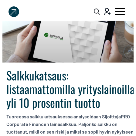
Sijoittaja.fi
Tee
parempia
sijoituspäätöksiä
Salkkukatsaus:
listaamattomilla yrityslainoilla
yli 10 prosentin tuotto
Tuoreessa salkkukatsauksessa analysoidaan SijoittajaPRO
Corporate Financen lainasalkkua. Paljonko salkku on
tuottanut, mikä on sen riski ja miksi se sopii hyvin nykyiseen