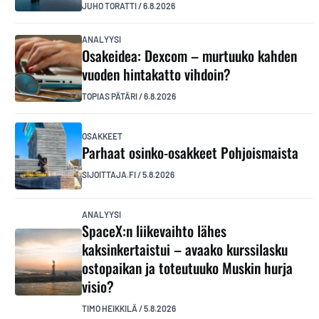
JUHO TORATTI
/
6.8.2026
ANALYYSI
Osakeidea: Dexcom – murtuuko kahden
vuoden hintakatto vihdoin?
TOPIAS PÄTÄRI
/
6.8.2026
OSAKKEET
Parhaat osinko-osakkeet Pohjoismaista
SIJOITTAJA.FI
/
5.8.2026
ANALYYSI
SpaceX:n liikevaihto lähes
kaksinkertaistui – avaako kurssilasku
ostopaikan ja toteutuuko Muskin hurja
visio?
TIMO HEIKKILÄ
/
5.8.2026