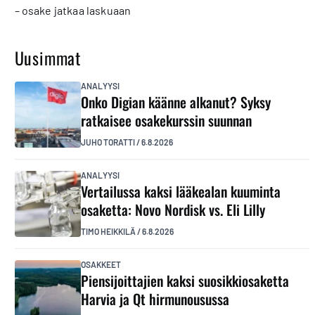
– osake jatkaa laskuaan
Uusimmat
ANALYYSI
Onko Digian käänne alkanut? Syksy
ratkaisee osakekurssin suunnan
JUHO TORATTI
/
6.8.2026
ANALYYSI
Vertailussa kaksi lääkealan kuuminta
osaketta: Novo Nordisk vs. Eli Lilly
TIMO HEIKKILÄ
/
6.8.2026
OSAKKEET
Piensijoittajien kaksi suosikkiosaketta
Harvia ja Qt hirmunousussa