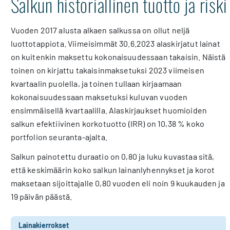
Salkun historiallinen tuotto ja riski
Vuoden 2017 alusta alkaen salkussa on ollut neljä
luottotappiota. Viimeisimmät 30.6.2023 alaskirjatut lainat
on kuitenkin maksettu kokonaisuudessaan takaisin. Näistä
toinen on kirjattu takaisinmaksetuksi 2023 viimeisen
kvartaalin puolella, ja toinen tullaan kirjaamaan
kokonaisuudessaan maksetuksi kuluvan vuoden
ensimmäisellä kvartaalilla. Alaskirjaukset huomioiden
salkun efektiivinen korkotuotto (IRR) on 10,38 % koko
portfolion seuranta-ajalta.
Salkun painotettu duraatio on 0,80 ja luku kuvastaa sitä,
että keskimäärin koko salkun lainanlyhennykset ja korot
maksetaan sijoittajalle 0,80 vuoden eli noin 9 kuukauden ja
19 päivän päästä.
Lainakierrokset