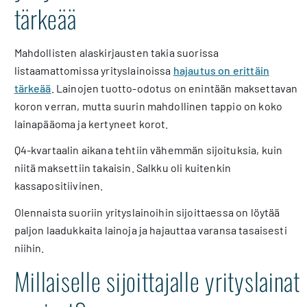
tärkeää
Mahdollisten alaskirjausten takia suorissa
listaamattomissa yrityslainoissa
hajautus on erittäin
tärkeää
. Lainojen tuotto-odotus on enintään maksettavan
koron verran, mutta suurin mahdollinen tappio on koko
lainapääoma ja kertyneet korot.
Q4-kvartaalin aikana tehtiin vähemmän sijoituksia, kuin
niitä maksettiin takaisin. Salkku oli kuitenkin
kassapositiivinen.
Olennaista suoriin yrityslainoihin sijoittaessa on löytää
paljon laadukkaita lainoja ja hajauttaa varansa tasaisesti
niihin.
Millaiselle sijoittajalle yrityslainat