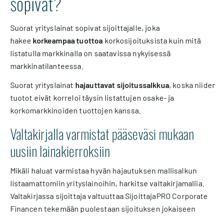
sopivat?
Suorat yrityslainat sopivat sijoittajalle, joka
hakee
korkeampaa tuottoa
korkosijoituksista kuin mitä
listatulla markkinalla on saatavissa nykyisessä
markkinatilanteessa.
Suorat yrityslainat
hajauttavat sijoitussalkkua
, koska niiden
tuotot eivät korreloi täysin listattujen osake- ja
korkomarkkinoiden tuottojen kanssa.
Valtakirjalla varmistat pääseväsi mukaan
uusiin lainakierroksiin
Mikäli haluat varmistaa hyvän hajautuksen mallisalkun
listaamattomiin yrityslainoihin, harkitse valtakirjamallia.
Valtakirjassa sijoittaja valtuuttaa SijoittajaPRO Corporate
Financen tekemään puolestaan sijoituksen jokaiseen