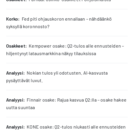
korko:
Fed piti ohjauskoron ennallaan – nähdäänkö
syksyllä koronnosto?
osakkeet:
Kempower osake: Q2-tulos alle ennusteiden –
hiljentynyt latausmarkkina näkyy tilauksissa
analyysi:
Nokian tulos yli odotusten. AI-kasvusta
pysäyttävät luvut.
analyysi:
Finnair osake: Rajua kasvua Q2:lla – osake hakee
uutta suuntaa
analyysi:
KONE osake: Q2-tulos niukasti alle ennusteiden