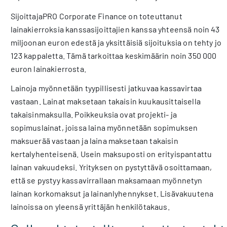
SijoittajaPRO Corporate Finance on toteuttanut
lainakierroksia kanssasijoittajien kanssa yhteensä noin 43
miljoonan euron edestä ja yksittäisiä sijoituksia on tehty jo
123 kappaletta. Tämä tarkoittaa keskimäärin noin 350 000
euron lainakierrosta.
Lainoja myönnetään tyypillisesti jatkuvaa kassavirtaa
vastaan. Lainat maksetaan takaisin kuukausittaisella
takaisinmaksulla. Poikkeuksia ovat projekti- ja
sopimuslainat, joissa laina myönnetään sopimuksen
maksuerää vastaan ja laina maksetaan takaisin
kertalyhenteisenä. Usein maksuposti on erityispantattu
lainan vakuudeksi. Yrityksen on pystyttävä osoittamaan,
että se pystyy kassavirrallaan maksamaan myönnetyn
lainan korkomaksut ja lainanlyhennykset. Lisävakuutena
lainoissa on yleensä yrittäjän henkilötakaus.