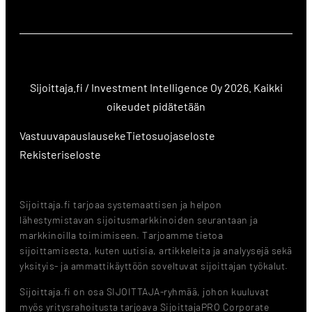
Sijoittaja.fi / Investment Intelligence Oy 2026. Kaikki
oikeudet pidätetään
Vastuuvapauslauseke
Tietosuojaseloste
Rekisteriseloste
Sijoittaja.fi tarjoaa systemaattisen ja helpon
lähestymistavan sijoitusmarkkinoiden seurantaan ja
markkinoilla toimimiseen. Tarjoamme tietoa
sijoittamisesta, kuten uutisia, artikkeleita ja analyysejä sekä
yksityis- ja ammattikäyttöön soveltuvat sijoittajan työkalut.
Sijoittaja.fi on osa SIJOITTAJA-ryhmää, johon kuuluvat
myös yritysrahoitusta tarjoava SijoittajaPRO Corporate