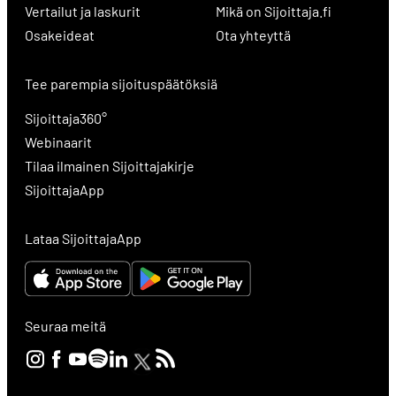
Vertailut ja laskurit
Mikä on Sijoittaja.fi
Osakeideat
Ota yhteyttä
Tee parempia sijoituspäätöksiä
Sijoittaja360°
Webinaarit
Tilaa ilmainen Sijoittajakirje
SijoittajaApp
Lataa SijoittajaApp
Seuraa meitä