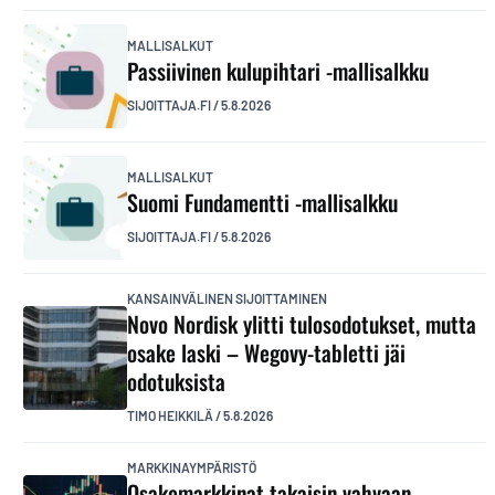
MALLISALKUT
Passiivinen kulupihtari -mallisalkku
SIJOITTAJA.FI
/
5.8.2026
MALLISALKUT
Suomi Fundamentti -mallisalkku
SIJOITTAJA.FI
/
5.8.2026
KANSAINVÄLINEN SIJOITTAMINEN
Novo Nordisk ylitti tulosodotukset, mutta
osake laski – Wegovy-tabletti jäi
odotuksista
TIMO HEIKKILÄ
/
5.8.2026
MARKKINAYMPÄRISTÖ
Osakemarkkinat takaisin vahvaan