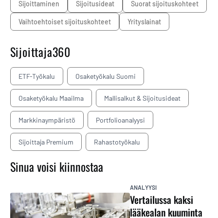
sijoittaminen
sijoitusideat
suorat sijoituskohteet
vaihtoehtoiset sijoituskohteet
yrityslainat
Sijoittaja360
ETF-Työkalu
Osaketyökalu Suomi
Osaketyökalu Maailma
Mallisalkut & Sijoitusideat
Markkinaympäristö
Portfolioanalyysi
Sijoittaja Premium
Rahastotyökalu
Sinua voisi kiinnostaa
ANALYYSI
Vertailussa kaksi
lääkealan kuuminta