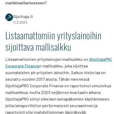
markkinatilanteeseen?
Sijoittaja.fi
11.3.2024
Listaamattomiin yrityslainoihin
sijoittava mallisalkku
Listaamattomien yrityslainojen mallisalkku on
SijoittajaPRO
Corporate Finance
n mallisalkku, joka sijoittaa
suomalaisten pk-yritysten lainoihin. Salkun historiaa on
seurattu vuoden 2017 alusta. Tähän mennessä
SijoittajaPRO Corporate Finance on raportoinut simuloitua
mallisalkkua, mutta 2023 neljännen kvartaalin aikana
SijoittajaPRO siirtyi oikeiden lainapääomien käyttämiseen,
jotta lainaportfolion performanssin seuraaminen ja
raportointi olisi mahdollisimman läpinäkyvää.