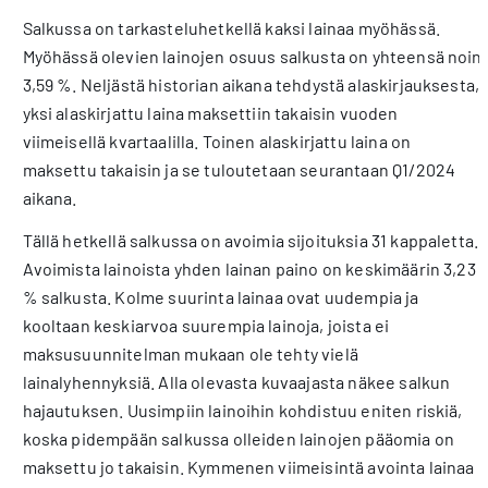
Salkussa on tarkasteluhetkellä kaksi lainaa myöhässä.
Myöhässä olevien lainojen osuus salkusta on yhteensä noin
3,59 %. Neljästä historian aikana tehdystä alaskirjauksesta,
yksi alaskirjattu laina maksettiin takaisin vuoden
viimeisellä kvartaalilla. Toinen alaskirjattu laina on
maksettu takaisin ja se tuloutetaan seurantaan Q1/2024
aikana.
Tällä hetkellä salkussa on avoimia sijoituksia 31 kappaletta.
Avoimista lainoista yhden lainan paino on keskimäärin 3,23
% salkusta. Kolme suurinta lainaa ovat uudempia ja
kooltaan keskiarvoa suurempia lainoja, joista ei
maksusuunnitelman mukaan ole tehty vielä
lainalyhennyksiä. Alla olevasta kuvaajasta näkee salkun
hajautuksen. Uusimpiin lainoihin kohdistuu eniten riskiä,
koska pidempään salkussa olleiden lainojen pääomia on
maksettu jo takaisin. Kymmenen viimeisintä avointa lainaa