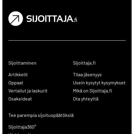
Sijoittaminen
Sijoittaja.fi
Artikkelit
Tilaa jäsenyys
Oppaat
Usein kysytyt kysymykset
Vertailut ja laskurit
Mikä on Sijoittaja.fi
Osakeideat
Ota yhteyttä
Tee parempia sijoituspäätöksiä
Sijoittaja360°