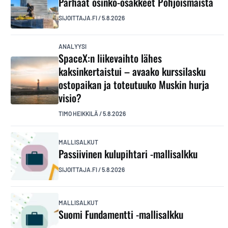
Parhaat osinko-osakkeet Pohjoismaista
SIJOITTAJA.FI
/
5.8.2026
ANALYYSI
SpaceX:n liikevaihto lähes
kaksinkertaistui – avaako kurssilasku
ostopaikan ja toteutuuko Muskin hurja
visio?
TIMO HEIKKILÄ
/
5.8.2026
MALLISALKUT
Passiivinen kulupihtari -mallisalkku
SIJOITTAJA.FI
/
5.8.2026
MALLISALKUT
Suomi Fundamentti -mallisalkku