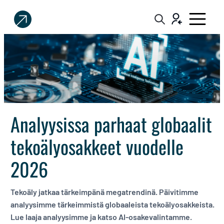
Sijoittaja.fi
Tee
parempia
sijoituspäätöksiä
Analyysissa parhaat globaalit
tekoälyosakkeet vuodelle
2026
Tekoäly jatkaa tärkeimpänä megatrendinä. Päivitimme
analyysimme tärkeimmistä globaaleista tekoälyosakkeista.
Lue laaja analyysimme ja katso AI-osakevalintamme.