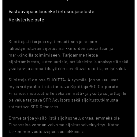
Vastuuvapauslauseke
Tietosuojaseloste
Rekisteriseloste
Sijoittaja.fi tarjoaa systemaattisen ja helpon
lähestymistavan sijoitusmarkkinoiden seurantaan ja
markkinoilla toimimiseen. Tarjoamme tietoa
sijoittamisesta, kuten uutisia, artikkeleita ja analyysejä sekä
yksityis- ja ammattikäyttöön soveltuvat sijoittajan työkalut.
Sijoittaja.fi on osa SIJOITTAJA-ryhmää, johon kuuluvat
myös yritysrahoitusta tarjoava SijoittajaPRO Corporate
Finance, instituutioille sekä ammatti- ja yksityissijoittajille
palvelua tarjoava SFR Advisors sekä sijoitustutkimusta
toteuttava SFR Research.
Emme tarjoa yksilöllistä sijoitusneuvontaa, emmekä ole
Finanssivalvonnan valvoma sijoituspalveluyritys. Katso
tarkemmin vastuuvapauslausekkeesta.