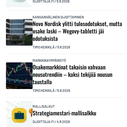
SIJOITTAJA.FI
/
5.8.2026
KANSAINVÄLINEN SIJOITTAMINEN
Novo Nordisk ylitti tulosodotukset, mutta
osake laski – Wegovy-tabletti jäi
odotuksista
TIMO HEIKKILÄ
/
5.8.2026
MARKKINAYMPÄRISTÖ
Osakemarkkinat takaisin vahvaan
nousutrendiin – kaksi tekijää nousun
taustalla
TIMO HEIKKILÄ
/
5.8.2026
MALLISALKUT
Strategiamestari-mallisalkku
SIJOITTAJA.FI
/
4.8.2026