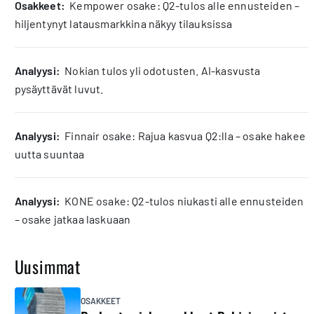
osakkeet:
Kempower osake: Q2-tulos alle ennusteiden –
hiljentynyt latausmarkkina näkyy tilauksissa
analyysi:
Nokian tulos yli odotusten. AI-kasvusta
pysäyttävät luvut.
analyysi:
Finnair osake: Rajua kasvua Q2:lla – osake hakee
uutta suuntaa
analyysi:
KONE osake: Q2-tulos niukasti alle ennusteiden
– osake jatkaa laskuaan
Uusimmat
OSAKKEET