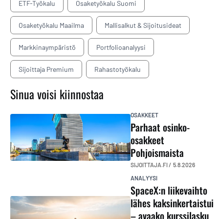
ETF-Työkalu
Osaketyökalu Suomi
Osaketyökalu Maailma
Mallisalkut & Sijoitusideat
Markkinaympäristö
Portfolioanalyysi
Sijoittaja Premium
Rahastotyökalu
Sinua voisi kiinnostaa
OSAKKEET
Parhaat osinko-
osakkeet
Pohjoismaista
SIJOITTAJA.FI /
5.8.2026
ANALYYSI
SpaceX:n liikevaihto
lähes kaksinkertaistui
– avaako kurssilasku