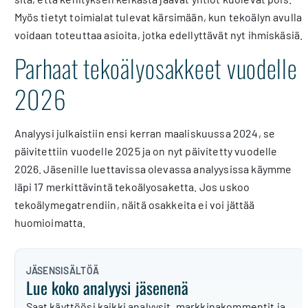
Myös tietyt toimialat tulevat kärsimään, kun tekoälyn avulla
voidaan toteuttaa asioita, jotka edellyttävät nyt ihmiskäsiä.
Parhaat tekoälyosakkeet vuodelle
2026
Analyysi julkaistiin ensi kerran maaliskuussa 2024, se
päivitettiin vuodelle 2025 ja on nyt päivitetty vuodelle
2026. Jäsenille luettavissa olevassa analyysissa käymme
läpi 17 merkittävintä tekoälyosaketta. Jos uskoo
tekoälymegatrendiin, näitä osakkeita ei voi jättää
huomioimatta.
JÄSENSISÄLTÖÄ
Lue koko analyysi jäsenenä
Saat käyttöösi kaikki analyysit, markkinakommentit ja