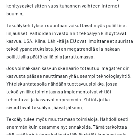
kehitysaskel sitten vuosituhannen vaihteen internet-
buumin.
Tekoälykehityksen suuntaan vaikuttavat myös poliittiset
linjaukset. Valtioiden investoinnit tekoälyyn kiihdyttävät
kasvua. USA, Kiina, Lähi-Itä ja EU ovat ilmoittaneet suurista
tekoälypanostuksista, joten megatrendiä ei ainakaan
poliittisilla päätöksillä olla jarruttamassa.
Jos voimakkaan kasvun skenaario toteutuu, megatrendin
kasvusta pääsee nauttimaan yhä useampi teknologiayhtiö.
Yhteiskuntatasolla nähdään tuottavuusloikka, jossa
tekoälyn liiketoimintaansa implementoivat yhtiöt
tehostuvat ja kasvavat nopeammin. Yhtiöt, jotka
sivuuttavat tekoälyn, jäävät jälkeen.
Tekoäly tulee myös muuttamaan toimialoja. Mahdollisesti
enemmän kuin osaamme nyt ennakoida. Tämä tarkoittaa
sitä, että kehityksen kelkasta jäävät yhtiöt kuolevat pois.