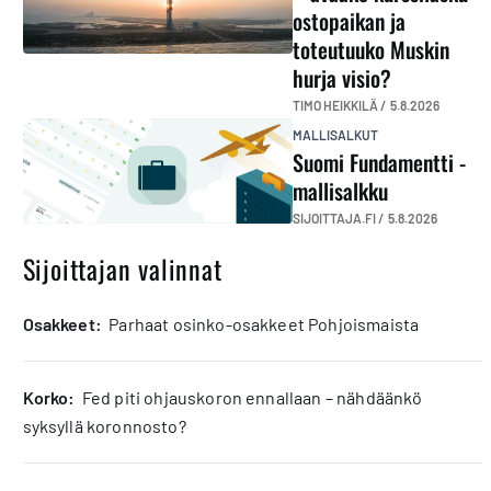
ostopaikan ja
toteutuuko Muskin
hurja visio?
TIMO HEIKKILÄ /
5.8.2026
MALLISALKUT
Suomi Fundamentti -
mallisalkku
SIJOITTAJA.FI /
5.8.2026
Sijoittajan valinnat
osakkeet:
Parhaat osinko-osakkeet Pohjoismaista
korko:
Fed piti ohjauskoron ennallaan – nähdäänkö
syksyllä koronnosto?