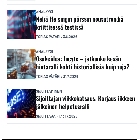
ANALYYSI
Neljä Helsingin pörssin nousutrendiä
kriittisessä testissä
TOPIAS PÄTÄRI
/
3.8.2026
ANALYYSI
Osakeidea: Incyte – jatkuuko kesän
hintaralli kohti historiallisia huippuja?
TOPIAS PÄTÄRI
/
31.7.2026
SIJOITTAMINEN
Sijoittajan viikkokatsaus: Korjausliikkeen
jälkeinen helpotusralli
SIJOITTAJA.FI
/
31.7.2026