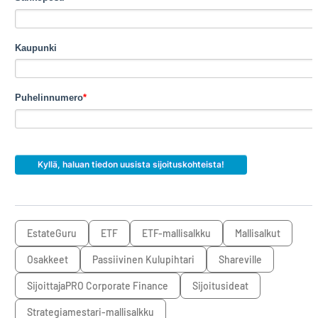
Kaupunki
Puhelinnumero
*
EstateGuru
ETF
ETF-mallisalkku
mallisalkut
osakkeet
Passiivinen Kulupihtari
Shareville
SijoittajaPRO Corporate Finance
sijoitusideat
Strategiamestari-mallisalkku