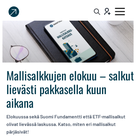
Sijoittaja.fi
Tee
parempia
sijoituspäätöksiä
Mallisalkkujen elokuu – salkut
lievästi pakkasella kuun
aikana
Elokuussa sekä Suomi Fundamentti että ETF-mallisalkut
olivat lievässä laskussa. Katso, miten eri mallisalkut
pärjäsivät!