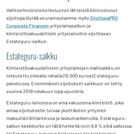
Vaihtoehtoisista korkotuoton lähteistä kiinnostunut
sijoittaja löytää seurannastamme myös
SijoittajaPRO
Corporate Financen
yrityslainasalkun ja
kiinteistövakuudellisiin yrityslainoihin sijoittavan
Estateguru-salkun.
Estateguru-salkku
Kiinteistövakuudellisten yrityslainojen mallisalkku on
toteutettu oikealla rahalla (10 000 euroa) Estateguru-
palvelussa. Ensimmäiset sijoitukset salkkuun on tehty
vuonna 2019 lokakuun loppupuolella.
Estateguru-lainoissa on aina vakuutena kiinteistö, joka
antaa sijoitukselle turvaa yksittäisten yritysten
maksuhäiriötilanteissa ja laskumarkkinoilla. Estateguru-
salkun keskikorko on tällä hetkellä noin 9,9 % eikä salkussa
tai Estateguru-palvelun historiassa ole toistaiseksi