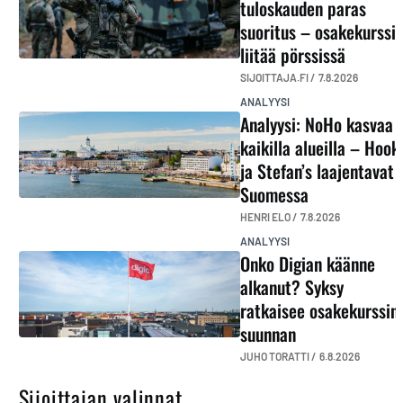
tuloskauden paras
suoritus – osakekurssi
liitää pörssissä
SIJOITTAJA.FI /
7.8.2026
ANALYYSI
Analyysi: NoHo kasvaa
kaikilla alueilla – Hook
ja Stefan’s laajentavat
Suomessa
HENRI ELO /
7.8.2026
ANALYYSI
Onko Digian käänne
alkanut? Syksy
ratkaisee osakekurssin
suunnan
JUHO TORATTI /
6.8.2026
Sijoittajan valinnat