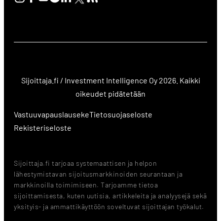
Sijoittaja.fi / Investment Intelligence Oy 2026. Kaikki
oikeudet pidätetään
Vastuuvapauslauseke
Tietosuojaseloste
Rekisteriseloste
Sijoittaja.fi tarjoaa systemaattisen ja helpon
lähestymistavan sijoitusmarkkinoiden seurantaan ja
markkinoilla toimimiseen. Tarjoamme tietoa
sijoittamisesta, kuten uutisia, artikkeleita ja analyysejä sekä
yksityis- ja ammattikäyttöön soveltuvat sijoittajan työkalut.