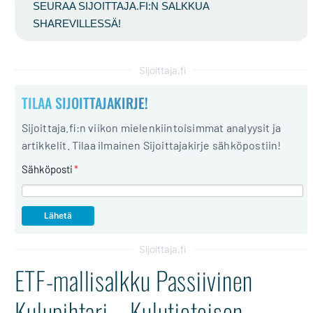
SEURAA SIJOITTAJA.FI:N SALKKUA
SHAREVILLESSÄ!
Sijoittaja.fi
TILAA SIJOITTAJAKIRJE!
Sijoittaja.fi:n viikon mielenkiintoisimmat analyysit ja
artikkelit. Tilaa ilmainen Sijoittajakirje sähköpostiin!
Sähköposti
*
Sijoittaja.fi
ETF-mallisalkku Passiivinen
Kulupihtari – Kulutietoisen