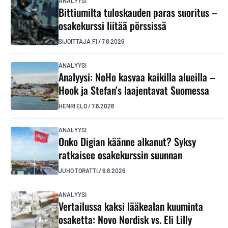
ANALYYSI
Bittiumilta tuloskauden paras suoritus –
osakekurssi liitää pörssissä
SIJOITTAJA.FI
/
7.8.2026
ANALYYSI
Analyysi: NoHo kasvaa kaikilla alueilla –
Hook ja Stefan’s laajentavat Suomessa
HENRI ELO
/
7.8.2026
ANALYYSI
Onko Digian käänne alkanut? Syksy
ratkaisee osakekurssin suunnan
JUHO TORATTI
/
6.8.2026
ANALYYSI
Vertailussa kaksi lääkealan kuuminta
osaketta: Novo Nordisk vs. Eli Lilly