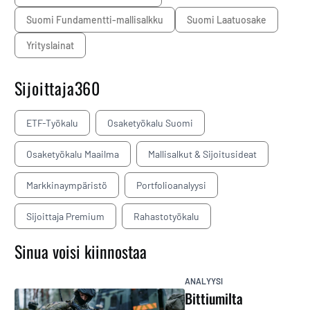
Suomi Fundamentti-mallisalkku
Suomi Laatuosake
yrityslainat
Sijoittaja360
ETF-Työkalu
Osaketyökalu Suomi
Osaketyökalu Maailma
Mallisalkut & Sijoitusideat
Markkinaympäristö
Portfolioanalyysi
Sijoittaja Premium
Rahastotyökalu
Sinua voisi kiinnostaa
ANALYYSI
Bittiumilta