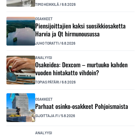
TIMO HEIKKILÄ
/
6.8.2026
OSAKKEET
Piensijoittajien kaksi suosikkiosaketta
Harvia ja Qt hirmunousussa
JUHO TORATTI
/
6.8.2026
ANALYYSI
Osakeidea: Dexcom – murtuuko kahden
vuoden hintakatto vihdoin?
TOPIAS PÄTÄRI
/
6.8.2026
OSAKKEET
Parhaat osinko-osakkeet Pohjoismaista
SIJOITTAJA.FI
/
5.8.2026
ANALYYSI