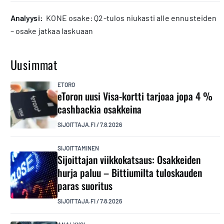
analyysi:
KONE osake: Q2-tulos niukasti alle ennusteiden
– osake jatkaa laskuaan
Uusimmat
ETORO
eToron uusi Visa-kortti tarjoaa jopa 4 %
cashbackia osakkeina
SIJOITTAJA.FI
/
7.8.2026
SIJOITTAMINEN
Sijoittajan viikkokatsaus: Osakkeiden
hurja paluu – Bittiumilta tuloskauden
paras suoritus
SIJOITTAJA.FI
/
7.8.2026