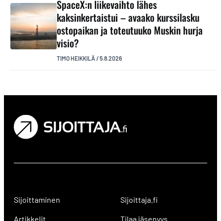
SpaceX:n liikevaihto lähes
kaksinkertaistui – avaako kurssilasku
ostopaikan ja toteutuuko Muskin hurja
visio?
TIMO HEIKKILÄ
/
5.8.2026
Sijoittaminen
Sijoittaja.fi
Artikkelit
Tilaa jäsenyys