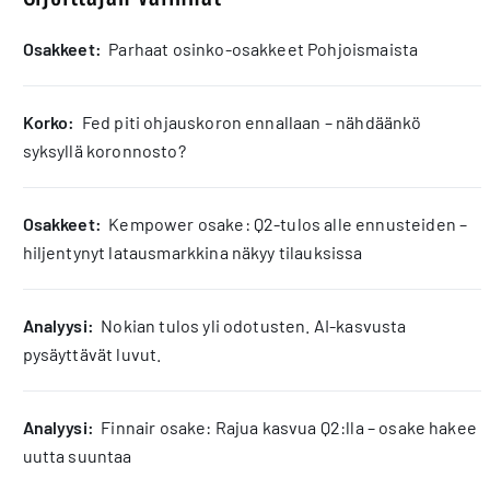
osakkeet:
Parhaat osinko-osakkeet Pohjoismaista
korko:
Fed piti ohjauskoron ennallaan – nähdäänkö
syksyllä koronnosto?
osakkeet:
Kempower osake: Q2-tulos alle ennusteiden –
hiljentynyt latausmarkkina näkyy tilauksissa
analyysi:
Nokian tulos yli odotusten. AI-kasvusta
pysäyttävät luvut.
analyysi:
Finnair osake: Rajua kasvua Q2:lla – osake hakee
uutta suuntaa