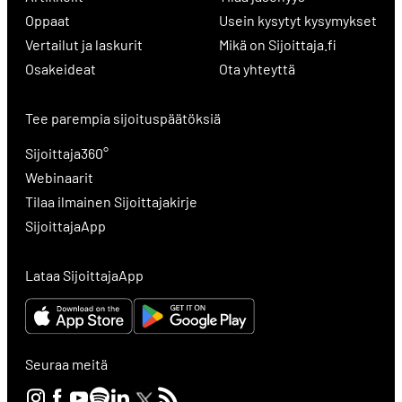
Oppaat
Usein kysytyt kysymykset
Vertailut ja laskurit
Mikä on Sijoittaja.fi
Osakeideat
Ota yhteyttä
Tee parempia sijoituspäätöksiä
Sijoittaja360°
Webinaarit
Tilaa ilmainen Sijoittajakirje
SijoittajaApp
Lataa SijoittajaApp
Seuraa meitä