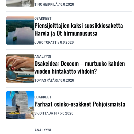
TIMO HEIKKILÄ
/
6.8.2026
OSAKKEET
Piensijoittajien kaksi suosikkiosaketta
Harvia ja Qt hirmunousussa
JUHO TORATTI
/
6.8.2026
ANALYYSI
Osakeidea: Dexcom – murtuuko kahden
vuoden hintakatto vihdoin?
TOPIAS PÄTÄRI
/
6.8.2026
OSAKKEET
Parhaat osinko-osakkeet Pohjoismaista
SIJOITTAJA.FI
/
5.8.2026
ANALYYSI