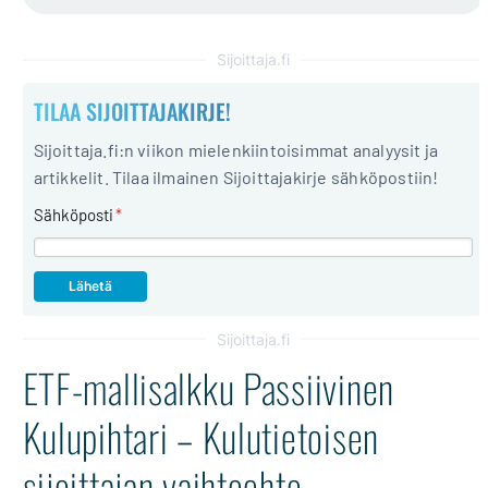
Sijoittaja.fi
TILAA SIJOITTAJAKIRJE!
Sijoittaja.fi:n viikon mielenkiintoisimmat analyysit ja
artikkelit. Tilaa ilmainen Sijoittajakirje sähköpostiin!
Sähköposti
*
Sijoittaja.fi
ETF-mallisalkku Passiivinen
Kulupihtari – Kulutietoisen
sijoittajan vaihtoehto