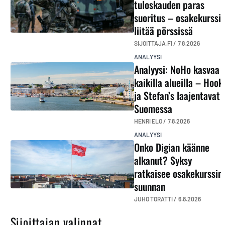
tuloskauden paras
suoritus – osakekurssi
liitää pörssissä
SIJOITTAJA.FI /
7.8.2026
ANALYYSI
Analyysi: NoHo kasvaa
kaikilla alueilla – Hook
ja Stefan’s laajentavat
Suomessa
HENRI ELO /
7.8.2026
ANALYYSI
Onko Digian käänne
alkanut? Syksy
ratkaisee osakekurssin
suunnan
JUHO TORATTI /
6.8.2026
Sijoittajan valinnat