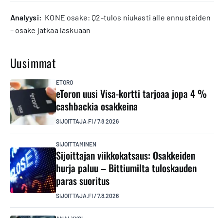
analyysi:
KONE osake: Q2-tulos niukasti alle ennusteiden
– osake jatkaa laskuaan
Uusimmat
ETORO
eToron uusi Visa-kortti tarjoaa jopa 4 %
cashbackia osakkeina
SIJOITTAJA.FI
/
7.8.2026
SIJOITTAMINEN
Sijoittajan viikkokatsaus: Osakkeiden
hurja paluu – Bittiumilta tuloskauden
paras suoritus
SIJOITTAJA.FI
/
7.8.2026