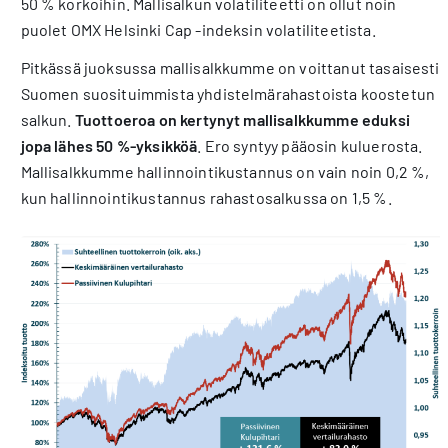
50 % korkoihin. Mallisalkun volatiliteetti on ollut noin
puolet OMX Helsinki Cap -indeksin volatiliteetista.
Pitkässä juoksussa mallisalkkumme on voittanut tasaisesti
Suomen suosituimmista yhdistelmärahastoista koostetun
salkun.
Tuottoeroa on kertynyt mallisalkkumme eduksi
jopa lähes 50 %-yksikköä
. Ero syntyy pääosin kuluerosta.
Mallisalkkumme hallinnointikustannus on vain noin 0,2 %,
kun hallinnointikustannus rahastosalkussa on 1,5 %.