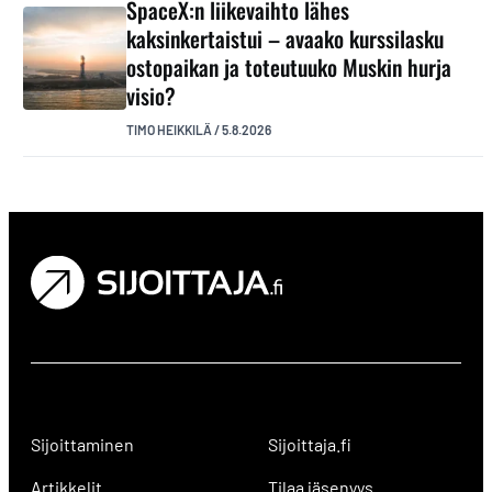
SpaceX:n liikevaihto lähes
kaksinkertaistui – avaako kurssilasku
ostopaikan ja toteutuuko Muskin hurja
visio?
TIMO HEIKKILÄ
/
5.8.2026
Sijoittaminen
Sijoittaja.fi
Artikkelit
Tilaa jäsenyys