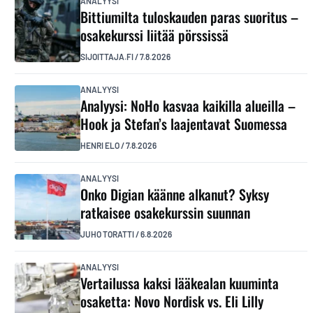
ANALYYSI
Bittiumilta tuloskauden paras suoritus –
osakekurssi liitää pörssissä
SIJOITTAJA.FI
/
7.8.2026
ANALYYSI
Analyysi: NoHo kasvaa kaikilla alueilla –
Hook ja Stefan’s laajentavat Suomessa
HENRI ELO
/
7.8.2026
ANALYYSI
Onko Digian käänne alkanut? Syksy
ratkaisee osakekurssin suunnan
JUHO TORATTI
/
6.8.2026
ANALYYSI
Vertailussa kaksi lääkealan kuuminta
osaketta: Novo Nordisk vs. Eli Lilly