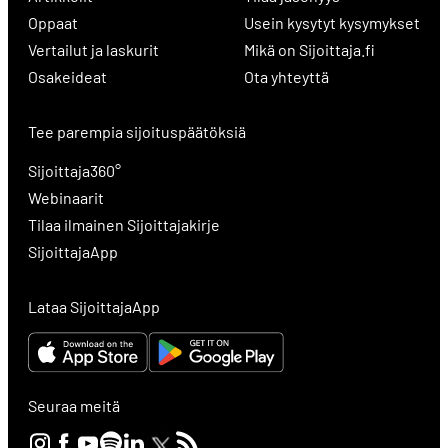
Oppaat
Usein kysytyt kysymykset
Vertailut ja laskurit
Mikä on Sijoittaja.fi
Osakeideat
Ota yhteyttä
Tee parempia sijoituspäätöksiä
Sijoittaja360°
Webinaarit
Tilaa ilmainen Sijoittajakirje
SijoittajaApp
Lataa SijoittajaApp
Seuraa meitä