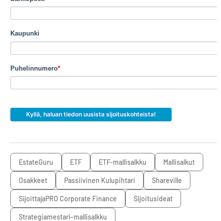
Kaupunki
Puhelinnumero
*
EstateGuru
ETF
ETF-mallisalkku
mallisalkut
osakkeet
Passiivinen Kulupihtari
Shareville
SijoittajaPRO Corporate Finance
sijoitusideat
Strategiamestari-mallisalkku