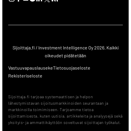
Sijoittaja.fi / Investment Intelligence Oy 2026. Kaikki
oikeudet pidätetään
Vastuuvapauslauseke
Tietosuojaseloste
Rekisteriseloste
Sijoittaja.fi tarjoaa systemaattisen ja helpon
lähestymistavan sijoitusmarkkinoiden seurantaan ja
markkinoilla toimimiseen. Tarjoamme tietoa
sijoittamisesta, kuten uutisia, artikkeleita ja analyysejä sekä
yksityis- ja ammattikäyttöön soveltuvat sijoittajan työkalut.