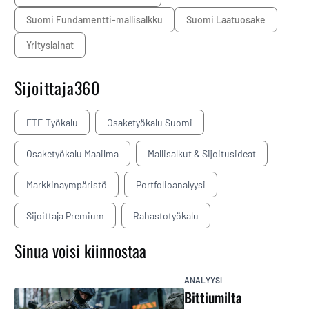
Suomi Fundamentti-mallisalkku
Suomi Laatuosake
yrityslainat
Sijoittaja360
ETF-Työkalu
Osaketyökalu Suomi
Osaketyökalu Maailma
Mallisalkut & Sijoitusideat
Markkinaympäristö
Portfolioanalyysi
Sijoittaja Premium
Rahastotyökalu
Sinua voisi kiinnostaa
ANALYYSI
Bittiumilta