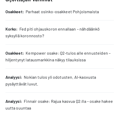
osakkeet:
Parhaat osinko-osakkeet Pohjoismaista
korko:
Fed piti ohjauskoron ennallaan – nähdäänkö
syksyllä koronnosto?
osakkeet:
Kempower osake: Q2-tulos alle ennusteiden –
hiljentynyt latausmarkkina näkyy tilauksissa
analyysi:
Nokian tulos yli odotusten. AI-kasvusta
pysäyttävät luvut.
analyysi:
Finnair osake: Rajua kasvua Q2:lla – osake hakee
uutta suuntaa