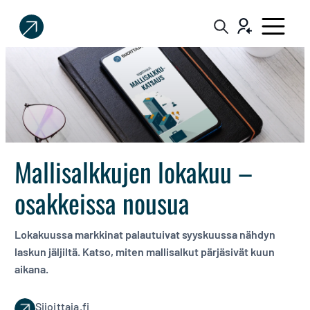
Sijoittaja.fi
Tee
parempia
sijoituspäätöksiä
Mallisalkkujen lokakuu –
osakkeissa nousua
Lokakuussa markkinat palautuivat syyskuussa nähdyn
laskun jäljiltä. Katso, miten mallisalkut pärjäsivät kuun
aikana.
Sijoittaja.fi