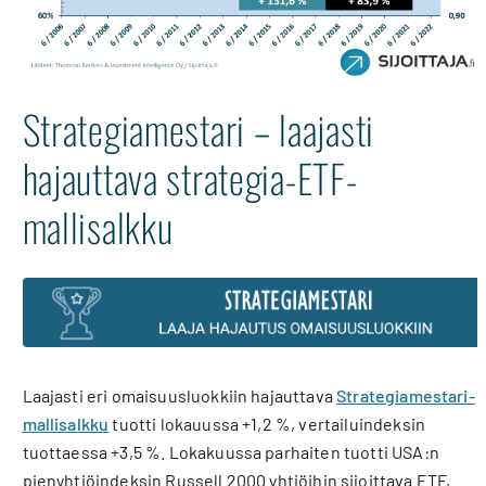
Strategiamestari – laajasti
hajauttava strategia-ETF-
mallisalkku
Laajasti eri omaisuusluokkiin hajauttava
Strategiamestari-
mallisalkku
tuotti lokauussa +1,2 %, vertailuindeksin
tuottaessa +3,5 %. Lokakuussa parhaiten tuotti USA:n
pienyhtiöindeksin Russell 2000 yhtiöihin sijoittava ETF,