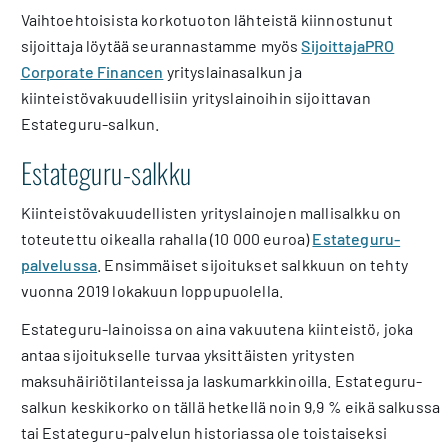
Vaihtoehtoisista korkotuoton lähteistä kiinnostunut
sijoittaja löytää seurannastamme myös
SijoittajaPRO
Corporate Financen
yrityslainasalkun ja
kiinteistövakuudellisiin yrityslainoihin sijoittavan
Estateguru-salkun.
Estateguru-salkku
Kiinteistövakuudellisten yrityslainojen mallisalkku on
toteutettu oikealla rahalla (10 000 euroa)
Estateguru-
palvelussa
. Ensimmäiset sijoitukset salkkuun on tehty
vuonna 2019 lokakuun loppupuolella.
Estateguru-lainoissa on aina vakuutena kiinteistö, joka
antaa sijoitukselle turvaa yksittäisten yritysten
maksuhäiriötilanteissa ja laskumarkkinoilla. Estateguru-
salkun keskikorko on tällä hetkellä noin 9,9 % eikä salkussa
tai Estateguru-palvelun historiassa ole toistaiseksi