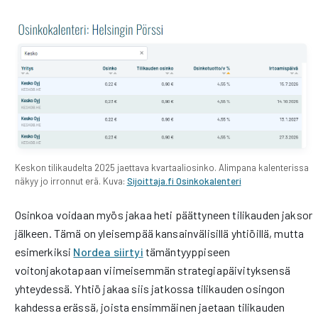
Keskon tilikaudelta 2025 jaettava kvartaaliosinko. Alimpana kalenterissa
näkyy jo irronnut erä. Kuva:
Sijoittaja.fi Osinkokalenteri
Osinkoa voidaan myös jakaa heti päättyneen tilikauden jakson
jälkeen. Tämä on yleisempää kansainvälisillä yhtiöillä, mutta
esimerkiksi
Nordea siirtyi
tämäntyyppiseen
voitonjakotapaan viimeisemmän strategiapäivityksensä
yhteydessä. Yhtiö jakaa siis jatkossa tilikauden osingon
kahdessa erässä, joista ensimmäinen jaetaan tilikauden