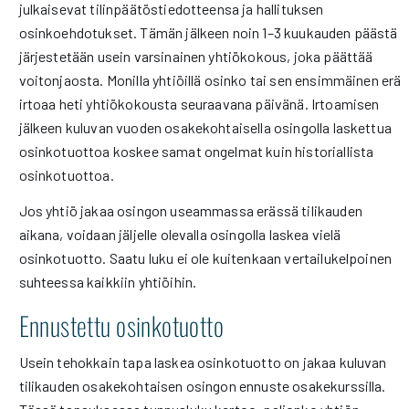
julkaisevat tilinpäätöstiedotteensa ja hallituksen
osinkoehdotukset. Tämän jälkeen noin 1–3 kuukauden päästä
järjestetään usein varsinainen yhtiökokous, joka päättää
voitonjaosta. Monilla yhtiöillä osinko tai sen ensimmäinen erä
irtoaa heti yhtiökokousta seuraavana päivänä. Irtoamisen
jälkeen kuluvan vuoden osakekohtaisella osingolla laskettua
osinkotuottoa koskee samat ongelmat kuin historiallista
osinkotuottoa.
Jos yhtiö jakaa osingon useammassa erässä tilikauden
aikana, voidaan jäljelle olevalla osingolla laskea vielä
osinkotuotto. Saatu luku ei ole kuitenkaan vertailukelpoinen
suhteessa kaikkiin yhtiöihin.
Ennustettu osinkotuotto
Usein tehokkain tapa laskea osinkotuotto on jakaa kuluvan
tilikauden osakekohtaisen osingon ennuste osakekurssilla.