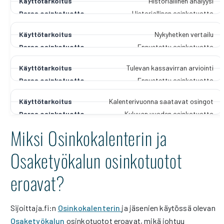
Historiallinen analyysi
Historiallinen osinkotuotto
Nykyhetken vertailu
Ennustettu osinkotuotto
Tulevan kassavirran arviointi
Ennustettu osinkotuotto
Kalenterivuonna saatavat osingot
Kuluvan vuoden osinkotuotto
Miksi Osinkokalenterin ja
Osaketyökalun osinkotuotot
eroavat?
Sijoittaja.fi:n
Osinkokalenterin
ja jäsenien käytössä olevan
Osaketyökalun
osinkotuotot eroavat, mikä johtuu