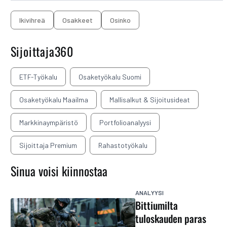
ikivihreä
osakkeet
osinko
Sijoittaja360
ETF-Työkalu
Osaketyökalu Suomi
Osaketyökalu Maailma
Mallisalkut & Sijoitusideat
Markkinaympäristö
Portfolioanalyysi
Sijoittaja Premium
Rahastotyökalu
Sinua voisi kiinnostaa
ANALYYSI
Bittiumilta
tuloskauden paras