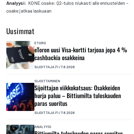
analyysi:
KONE osake: Q2-tulos niukasti alle ennusteiden –
osake jatkaa laskuaan
Uusimmat
ETORO
eToron uusi Visa-kortti tarjoaa jopa 4 %
cashbackia osakkeina
SIJOITTAJA.FI
/
7.8.2026
SIJOITTAMINEN
Sijoittajan viikkokatsaus: Osakkeiden
hurja paluu – Bittiumilta tuloskauden
paras suoritus
SIJOITTAJA.FI
/
7.8.2026
ANALYYSI
Bittiumilta tuloskauden paras suoritus –