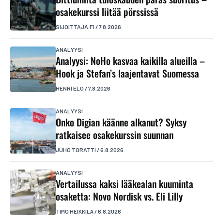
osakekurssi liitää pörssissä
SIJOITTAJA.FI
/
7.8.2026
ANALYYSI
Analyysi: NoHo kasvaa kaikilla alueilla –
Hook ja Stefan’s laajentavat Suomessa
HENRI ELO
/
7.8.2026
ANALYYSI
Onko Digian käänne alkanut? Syksy
ratkaisee osakekurssin suunnan
JUHO TORATTI
/
6.8.2026
ANALYYSI
Vertailussa kaksi lääkealan kuuminta
osaketta: Novo Nordisk vs. Eli Lilly
TIMO HEIKKILÄ
/
6.8.2026