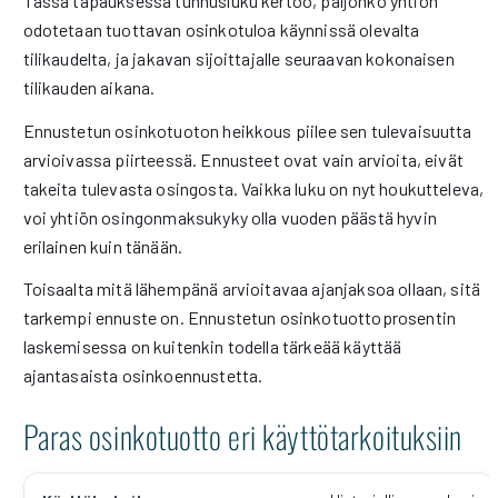
Tässä tapauksessa tunnusluku kertoo, paljonko yhtiön
odotetaan tuottavan osinkotuloa käynnissä olevalta
tilikaudelta, ja jakavan sijoittajalle seuraavan kokonaisen
tilikauden aikana.
Ennustetun osinkotuoton heikkous piilee sen tulevaisuutta
arvioivassa piirteessä. Ennusteet ovat vain arvioita, eivät
takeita tulevasta osingosta. Vaikka luku on nyt houkutteleva,
voi yhtiön osingonmaksukyky olla vuoden päästä hyvin
erilainen kuin tänään.
Toisaalta mitä lähempänä arvioitavaa ajanjaksoa ollaan, sitä
tarkempi ennuste on. Ennustetun osinkotuottoprosentin
laskemisessa on kuitenkin todella tärkeää käyttää
ajantasaista osinkoennustetta.
Paras osinkotuotto eri käyttötarkoituksiin