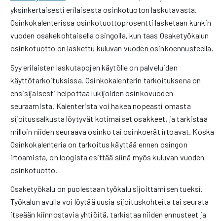
yksinkertaisesti erilaisesta osinkotuoton laskutavasta.
Osinkokalenterissa osinkotuottoprosentti lasketaan kunkin
vuoden osakekohtaisella osingolla, kun taas Osaketyökalun
osinkotuotto on laskettu kuluvan vuoden osinkoennusteella.
Syy erilaisten laskutapojen käytölle on palveluiden
käyttötarkoituksissa. Osinkokalenterin tarkoituksena on
ensisijaisesti helpottaa lukijoiden osinkovuoden
seuraamista. Kalenterista voi hakea nopeasti omasta
sijoitussalkusta löytyvät kotimaiset osakkeet, ja tarkistaa
milloin niiden seuraava osinko tai osinkoerät irtoavat. Koska
Osinkokalenteria on tarkoitus käyttää ennen osingon
irtoamista, on loogista esittää siinä myös kuluvan vuoden
osinkotuotto.
Osaketyökalu on puolestaan työkalu sijoittamisen tueksi.
Työkalun avulla voi löytää uusia sijoituskohteita tai seurata
itseään kiinnostavia yhtiöitä, tarkistaa niiden ennusteet ja