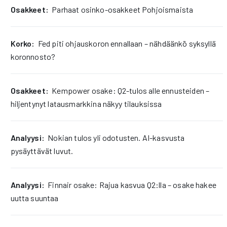
osakkeet:
Parhaat osinko-osakkeet Pohjoismaista
korko:
Fed piti ohjauskoron ennallaan – nähdäänkö syksyllä
koronnosto?
osakkeet:
Kempower osake: Q2-tulos alle ennusteiden –
hiljentynyt latausmarkkina näkyy tilauksissa
analyysi:
Nokian tulos yli odotusten. AI-kasvusta
pysäyttävät luvut.
analyysi:
Finnair osake: Rajua kasvua Q2:lla – osake hakee
uutta suuntaa