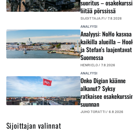
suoritus – osakekurssi
liitää pörssissä
SIJOITTAJA.FI /
7.8.2026
ANALYYSI
Analyysi: NoHo kasvaa
kaikilla alueilla – Hook
ja Stefan’s laajentavat
Suomessa
HENRI ELO /
7.8.2026
ANALYYSI
Onko Digian käänne
alkanut? Syksy
ratkaisee osakekurssin
suunnan
JUHO TORATTI /
6.8.2026
Sijoittajan valinnat