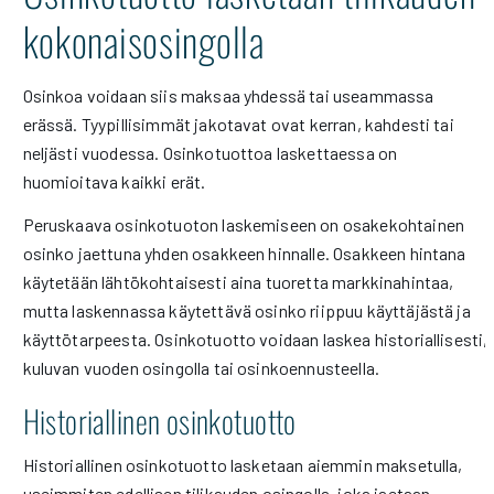
kokonaisosingolla
Osinkoa voidaan siis maksaa yhdessä tai useammassa
erässä. Tyypillisimmät jakotavat ovat kerran, kahdesti tai
neljästi vuodessa. Osinkotuottoa laskettaessa on
huomioitava kaikki erät.
Peruskaava osinkotuoton laskemiseen on osakekohtainen
osinko jaettuna yhden osakkeen hinnalle. Osakkeen hintana
käytetään lähtökohtaisesti aina tuoretta markkinahintaa,
mutta laskennassa käytettävä osinko riippuu käyttäjästä ja
käyttötarpeesta. Osinkotuotto voidaan laskea historiallisesti,
kuluvan vuoden osingolla tai osinkoennusteella.
Historiallinen osinkotuotto
Historiallinen osinkotuotto lasketaan aiemmin maksetulla,
useimmiten edellisen tilikauden osingolla, joka jaetaan