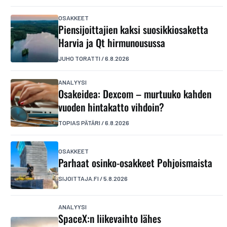
OSAKKEET
Piensijoittajien kaksi suosikkiosaketta
Harvia ja Qt hirmunousussa
JUHO TORATTI
/
6.8.2026
ANALYYSI
Osakeidea: Dexcom – murtuuko kahden
vuoden hintakatto vihdoin?
TOPIAS PÄTÄRI
/
6.8.2026
OSAKKEET
Parhaat osinko-osakkeet Pohjoismaista
SIJOITTAJA.FI
/
5.8.2026
ANALYYSI
SpaceX:n liikevaihto lähes