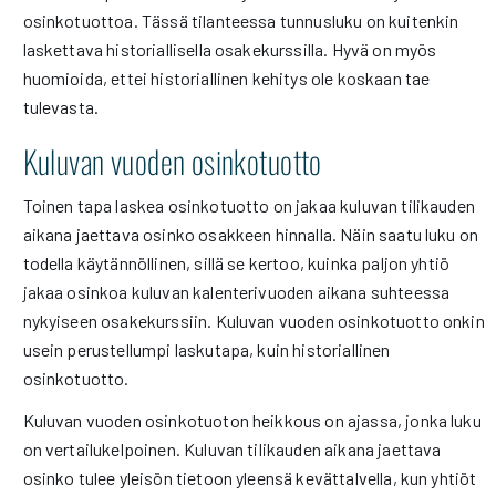
osinkotuottoa. Tässä tilanteessa tunnusluku on kuitenkin
laskettava historiallisella osakekurssilla. Hyvä on myös
huomioida, ettei historiallinen kehitys ole koskaan tae
tulevasta.
Kuluvan vuoden osinkotuotto
Toinen tapa laskea osinkotuotto on jakaa kuluvan tilikauden
aikana jaettava osinko osakkeen hinnalla. Näin saatu luku on
todella käytännöllinen, sillä se kertoo, kuinka paljon yhtiö
jakaa osinkoa kuluvan kalenterivuoden aikana suhteessa
nykyiseen osakekurssiin. Kuluvan vuoden osinkotuotto onkin
usein perustellumpi laskutapa, kuin historiallinen
osinkotuotto.
Kuluvan vuoden osinkotuoton heikkous on ajassa, jonka luku
on vertailukelpoinen. Kuluvan tilikauden aikana jaettava
osinko tulee yleisön tietoon yleensä kevättalvella, kun yhtiöt