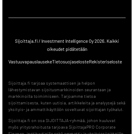
Sijoittaja.fi / Investment Intelligence Oy 2026. Kaikki
oikeudet pidätetään
Vastuuvapauslauseke
Tietosuojaseloste
Rekisteriseloste
Sijoittaja.fi tarjoaa systemaattisen ja helpon
lähestymistavan sijoitusmarkkinoiden seurantaan ja
markkinoilla toimimiseen. Tarjoamme tietoa
sijoittamisesta, kuten uutisia, artikkeleita ja analyysejä sekä
yksityis- ja ammattikäyttöön soveltuvat sijoittajan työkalut.
Sijoittaja.fi on osa SIJOITTAJA-ryhmää, johon kuuluvat
myös yritysrahoitusta tarjoava SijoittajaPRO Corporate
Finance, instituutioille sekä ammatti- ja yksityissijoittajille