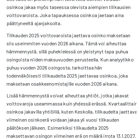
osinkoa jakaa myös taseessa olevista aiempien tilikausien
voittovaroista. Joka tapauksessa osinkoa jaetaan aina
päättyneeltä ajanjaksolta.
Tilikauden 2025 voittovaroista jaettava osinko maksetaan
siis useimmiten vuoden 2026 aikana. Tämä voi aiheuttaa
hämmennystä, sillä puhekielessä on yleistynyt tapa puhua
osingoista niiden maksuvuoden perusteella. Kun analyytikko
puhuu vuoden 2026 osingosta, tarkoittaa hän
todennäköisesti tilikaudelta 2025 jaettavaa osinkoa, joka
maksetaan osakkeenomistajille vuoden 2026 aikana.
Lisää hämmennystä voivat aiheuttaa yhtiöt, jotka jakavat
voittovaroja useammassa kuin yhdessä erässä. Kvartaalittain
osinkoa jakavilla yhtiöillä, kuten Keskolla, tilikaudelta jaettava
viimeinen osinkoerä voidaan jakaa yli vuosi tilikauden
päätöksen jälkeen. Esimerkiksi tilikaudelta 2025
maksettavan osingon viimeinen erä on määrä irrota 13.1.2027.