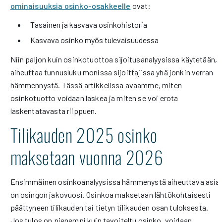
ominaisuuksia osinko-osakkeelle
ovat:
Tasainen ja kasvava osinkohistoria
Kasvava osinko myös tulevaisuudessa
Niin paljon kuin osinkotuottoa sijoitusanalyysissa käytetään,
aiheuttaa tunnusluku monissa sijoittajissa yhä jonkin verran
hämmennystä. Tässä artikkelissa avaamme, miten
osinkotuotto voidaan laskea ja miten se voi erota
laskentatavasta riippuen.
Tilikauden 2025 osinko
maksetaan vuonna 2026
Ensimmäinen osinkoanalyysissa hämmenystä aiheuttava asia
on osingon jakovuosi. Osinkoa maksetaan lähtökohtaisesti
päättyneen tilikauden tai tietyn tilikauden osan tuloksesta.
Jos tulos on pienempi kuin tavoiteltu osinko, voidaan