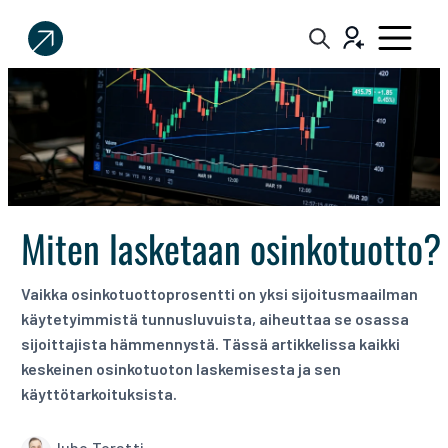
Sijoittaja.fi
Tee
parempia
sijoituspäätöksiä
Miten lasketaan osinkotuotto?
Vaikka osinkotuottoprosentti on yksi sijoitusmaailman
käytetyimmistä tunnusluvuista, aiheuttaa se osassa
sijoittajista hämmennystä. Tässä artikkelissa kaikki
keskeinen osinkotuoton laskemisesta ja sen
käyttötarkoituksista.
Juho Toratti