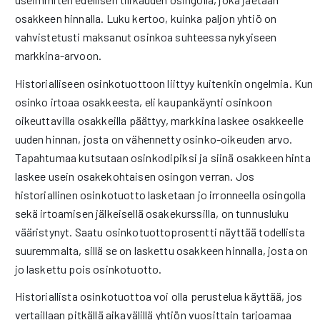
osakkeen hinnalla. Luku kertoo, kuinka paljon yhtiö on
vahvistetusti maksanut osinkoa suhteessa nykyiseen
markkina-arvoon.
Historialliseen osinkotuottoon liittyy kuitenkin ongelmia. Kun
osinko irtoaa osakkeesta, eli kaupankäynti osinkoon
oikeuttavilla osakkeilla päättyy, markkina laskee osakkeelle
uuden hinnan, josta on vähennetty osinko-oikeuden arvo.
Tapahtumaa kutsutaan osinkodipiksi ja siinä osakkeen hinta
laskee usein osakekohtaisen osingon verran. Jos
historiallinen osinkotuotto lasketaan jo irronneella osingolla
sekä irtoamisen jälkeisellä osakekurssilla, on tunnusluku
vääristynyt. Saatu osinkotuottoprosentti näyttää todellista
suuremmalta, sillä se on laskettu osakkeen hinnalla, josta on
jo laskettu pois osinkotuotto.
Historiallista osinkotuottoa voi olla perustelua käyttää, jos
vertaillaan pitkällä aikavälillä yhtiön vuosittain tarjoamaa