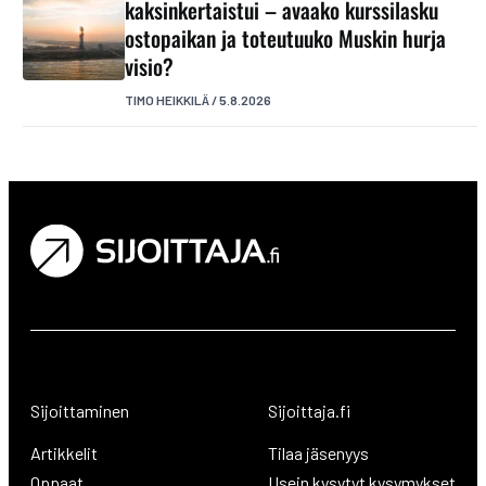
kaksinkertaistui – avaako kurssilasku
ostopaikan ja toteutuuko Muskin hurja
visio?
TIMO HEIKKILÄ
/
5.8.2026
Sijoittaminen
Sijoittaja.fi
Artikkelit
Tilaa jäsenyys
Oppaat
Usein kysytyt kysymykset