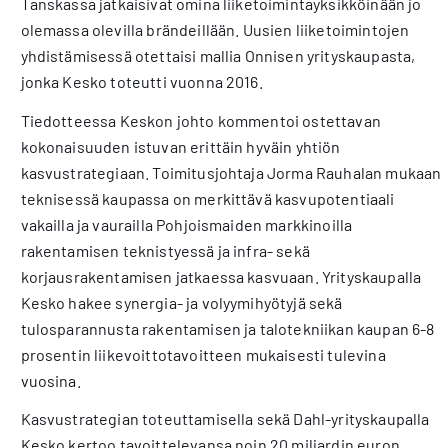
Tanskassa jatkaisivat omina liiketoimintayksikköinään jo
olemassa olevilla brändeillään. Uusien liiketoimintojen
yhdistämisessä otettaisi mallia Onnisen yrityskaupasta,
jonka Kesko toteutti vuonna 2016.
Tiedotteessa Keskon johto kommentoi ostettavan
kokonaisuuden istuvan erittäin hyväin yhtiön
kasvustrategiaan. Toimitusjohtaja Jorma Rauhalan mukaan
teknisessä kaupassa on merkittävä kasvupotentiaali
vakailla ja vaurailla Pohjoismaiden markkinoilla
rakentamisen teknistyessä ja infra- sekä
korjausrakentamisen jatkaessa kasvuaan. Yrityskaupalla
Kesko hakee synergia- ja volyymihyötyjä sekä
tulosparannusta rakentamisen ja talotekniikan kaupan 6-8
prosentin liikevoittotavoitteen mukaisesti tulevina
vuosina.
Kasvustrategian toteuttamisella sekä Dahl-yrityskaupalla
Kesko kertoo tavoittelevansa noin 20 miljardin euron