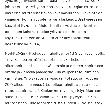
Syitä negatiiviselle kurssireaktiolle voi olla useita. Keskon
johto perusteli yrityskauppaa kasvustrategian mukaisena
liikkeenä, mutta ostettavan kokonaisuuden liikevaihto on
viimeisen kolmen vuoden aikana laskenut. Jäätyneeseen
kasvukehitykseen nähden Dahlin arvostus ei ole erityisen
edullinen; kokonaisuuden yritysarvo suhteessa
käyttökatteeseen on vuoden 2025 käyttökatteella
laskettuna noin 10,4.
Merkittävän yrityskaupan rahoitus herättänee myös huolta.
Yrityskauppa on määrä rahoittaa aluksi kokonaan
siltarahoituksella, joka myöhemmin uudelleenrahoitetaan
omalla ja vieraalla pääomalla, kun kaupan toteutuminen
varmistuu. Yrityskaupan arvioidaan toteutuvan vuoden
2027 alkuun mennessä. Uudelleenrahoitus on tarkoitus
toteuttaa siten, että Keskon nettovelan ja käyttökatteen
suhde ilman IFRS 16-vuokravaikutusta pysyy alle 2,5:n,
mutta ennen uudelleenrahoitusta suhdeluku voi nousta yli