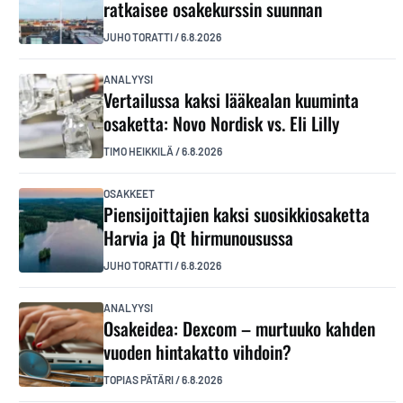
ratkaisee osakekurssin suunnan
JUHO TORATTI
/
6.8.2026
ANALYYSI
Vertailussa kaksi lääkealan kuuminta
osaketta: Novo Nordisk vs. Eli Lilly
TIMO HEIKKILÄ
/
6.8.2026
OSAKKEET
Piensijoittajien kaksi suosikkiosaketta
Harvia ja Qt hirmunousussa
JUHO TORATTI
/
6.8.2026
ANALYYSI
Osakeidea: Dexcom – murtuuko kahden
vuoden hintakatto vihdoin?
TOPIAS PÄTÄRI
/
6.8.2026