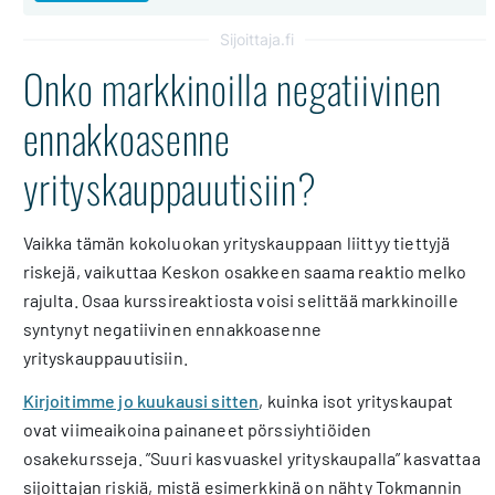
Sijoittaja.fi
Onko markkinoilla negatiivinen
ennakkoasenne
yrityskauppauutisiin?
Vaikka tämän kokoluokan yrityskauppaan liittyy tiettyjä
riskejä, vaikuttaa Keskon osakkeen saama reaktio melko
rajulta. Osaa kurssireaktiosta voisi selittää markkinoille
syntynyt negatiivinen ennakkoasenne
yrityskauppauutisiin.
Kirjoitimme jo kuukausi sitten
, kuinka isot yrityskaupat
ovat viimeaikoina painaneet pörssiyhtiöiden
osakekursseja. ”Suuri kasvuaskel yrityskaupalla” kasvattaa
sijoittajan riskiä, mistä esimerkkinä on nähty Tokmannin