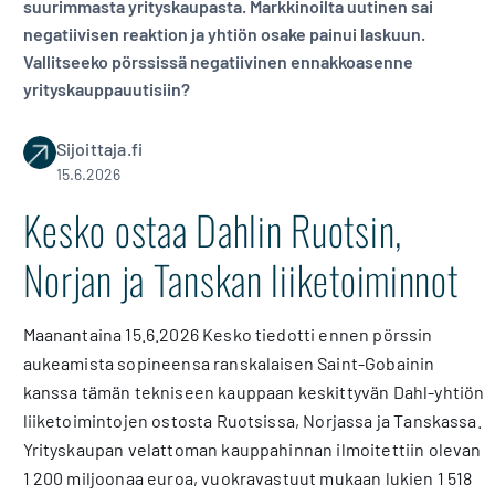
suurimmasta yrityskaupasta. Markkinoilta uutinen sai
negatiivisen reaktion ja yhtiön osake painui laskuun.
Vallitseeko pörssissä negatiivinen ennakkoasenne
yrityskauppauutisiin?
Sijoittaja.fi
15.6.2026
Kesko ostaa Dahlin Ruotsin,
Norjan ja Tanskan liiketoiminnot
Maanantaina 15.6.2026 Kesko tiedotti ennen pörssin
aukeamista sopineensa ranskalaisen Saint-Gobainin
kanssa tämän tekniseen kauppaan keskittyvän Dahl-yhtiön
liiketoimintojen ostosta Ruotsissa, Norjassa ja Tanskassa.
Yrityskaupan velattoman kauppahinnan ilmoitettiin olevan
1 200 miljoonaa euroa, vuokravastuut mukaan lukien 1 518