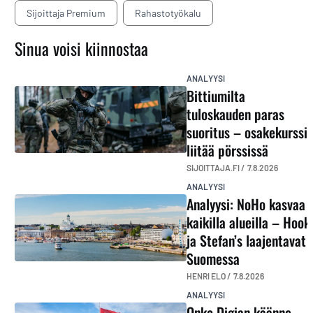
Sijoittaja Premium
Rahastotyökalu
Sinua voisi kiinnostaa
ANALYYSI
Bittiumilta
tuloskauden paras
suoritus – osakekurssi
liitää pörssissä
SIJOITTAJA.FI /
7.8.2026
ANALYYSI
Analyysi: NoHo kasvaa
kaikilla alueilla – Hook
ja Stefan’s laajentavat
Suomessa
HENRI ELO /
7.8.2026
ANALYYSI
Onko Digian käänne