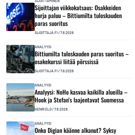
SIJOITTAMINEN
Sijoittajan viikkokatsaus: Osakkeiden
hurja paluu – Bittiumilta tuloskauden
paras suoritus
SIJOITTAJA.FI
/
7.8.2026
ANALYYSI
Bittiumilta tuloskauden paras suoritus –
osakekurssi liitää pörssissä
SIJOITTAJA.FI
/
7.8.2026
ANALYYSI
Analyysi: NoHo kasvaa kaikilla alueilla –
Hook ja Stefan’s laajentavat Suomessa
HENRI ELO
/
7.8.2026
ANALYYSI
Onko Digian käänne alkanut? Syksy