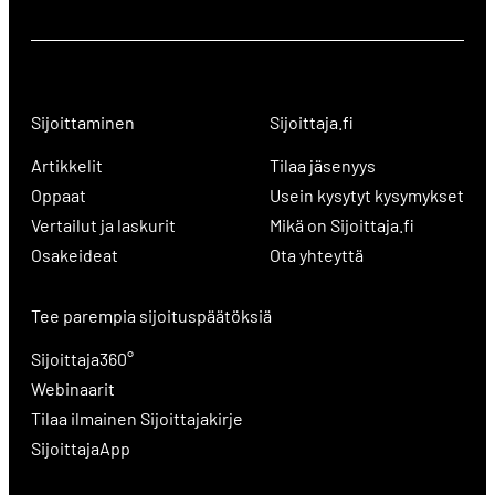
Sijoittaminen
Sijoittaja.fi
Artikkelit
Tilaa jäsenyys
Oppaat
Usein kysytyt kysymykset
Vertailut ja laskurit
Mikä on Sijoittaja.fi
Osakeideat
Ota yhteyttä
Tee parempia sijoituspäätöksiä
Sijoittaja360°
Webinaarit
Tilaa ilmainen Sijoittajakirje
SijoittajaApp