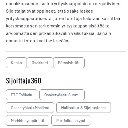
ennakkoasenne isoihin yrityskauppoihin on negatiivinen.
Sijoittajat ovat oppineet, että osake laskee
yrityskauppauutisesta, joten tuottoja halutaan kotiuttaa
katsomatta sen tarkemmin yrityskaupan sisältöä tai
arvioimatta sen pitkän aikavälin vaikutuksia. Ja näin
ennuste toteuttaa itse itseään.
Kesko
osakkeet
pörssiyhtiöt
Sijoittaja360
ETF-Työkalu
Osaketyökalu Suomi
Osaketyökalu Maailma
Mallisalkut & Sijoitusideat
Markkinaympäristö
Portfolioanalyysi