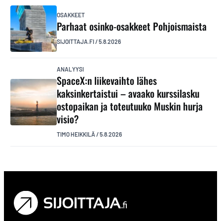
OSAKKEET
Parhaat osinko-osakkeet Pohjoismaista
SIJOITTAJA.FI
/
5.8.2026
ANALYYSI
SpaceX:n liikevaihto lähes
kaksinkertaistui – avaako kurssilasku
ostopaikan ja toteutuuko Muskin hurja
visio?
TIMO HEIKKILÄ
/
5.8.2026