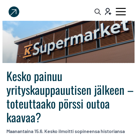
Sijoittaja.fi
Tee
parempia
sijoituspäätöksiä
Kesko painuu
yrityskauppauutisen jälkeen –
toteuttaako pörssi outoa
kaavaa?
Maanantaina 15.6. Kesko ilmoitti sopineensa historiansa