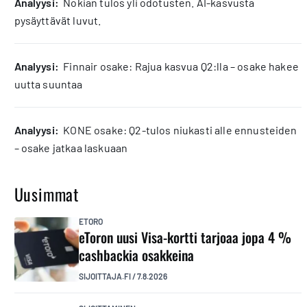
analyysi:
Nokian tulos yli odotusten. AI-kasvusta
pysäyttävät luvut.
analyysi:
Finnair osake: Rajua kasvua Q2:lla – osake hakee
uutta suuntaa
analyysi:
KONE osake: Q2-tulos niukasti alle ennusteiden
– osake jatkaa laskuaan
Uusimmat
ETORO
eToron uusi Visa-kortti tarjoaa jopa 4 %
cashbackia osakkeina
SIJOITTAJA.FI
/
7.8.2026