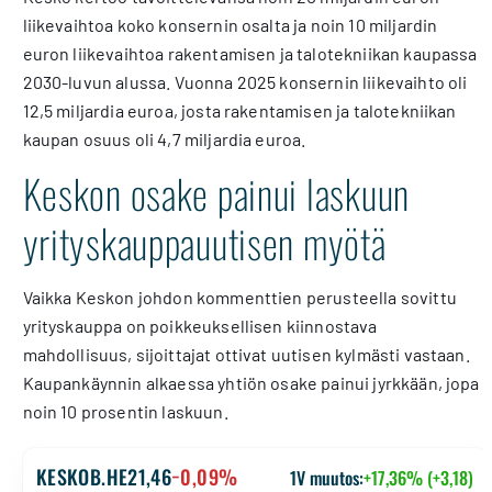
liikevaihtoa koko konsernin osalta ja noin 10 miljardin
euron liikevaihtoa rakentamisen ja talotekniikan kaupassa
2030-luvun alussa. Vuonna 2025 konsernin liikevaihto oli
12,5 miljardia euroa, josta rakentamisen ja talotekniikan
kaupan osuus oli 4,7 miljardia euroa.
Keskon osake painui laskuun
yrityskauppauutisen myötä
Vaikka Keskon johdon kommenttien perusteella sovittu
yrityskauppa on poikkeuksellisen kiinnostava
mahdollisuus, sijoittajat ottivat uutisen kylmästi vastaan.
Kaupankäynnin alkaessa yhtiön osake painui jyrkkään, jopa
noin 10 prosentin laskuun.
KESKOB.HE
21,46
−0,09%
1V muutos:
+17,36% (+3,18)