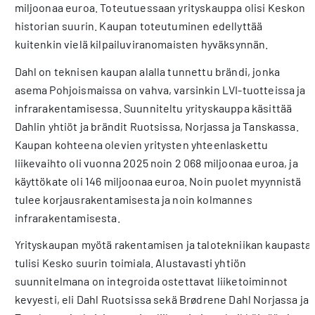
miljoonaa euroa. Toteutuessaan yrityskauppa olisi Keskon
historian suurin. Kaupan toteutuminen edellyttää
kuitenkin vielä kilpailuviranomaisten hyväksynnän.
Dahl on teknisen kaupan alalla tunnettu brändi, jonka
asema Pohjoismaissa on vahva, varsinkin LVI-tuotteissa ja
infrarakentamisessa. Suunniteltu yrityskauppa käsittää
Dahlin yhtiöt ja brändit Ruotsissa, Norjassa ja Tanskassa.
Kaupan kohteena olevien yritysten yhteenlaskettu
liikevaihto oli vuonna 2025 noin 2 068 miljoonaa euroa, ja
käyttökate oli 146 miljoonaa euroa. Noin puolet myynnistä
tulee korjausrakentamisesta ja noin kolmannes
infrarakentamisesta.
Yrityskaupan myötä rakentamisen ja talotekniikan kaupasta
tulisi Kesko suurin toimiala. Alustavasti yhtiön
suunnitelmana on integroida ostettavat liiketoiminnot
kevyesti, eli Dahl Ruotsissa sekä Brødrene Dahl Norjassa ja