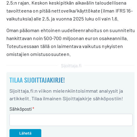
2,5:n rajan. Keskon keskipitkän aikavälin taloudellisena
tavoitteena on pitää nettovelka/käyttökate (ilman IFRS 16-
vaikutuksia) alle 2,5, ja vuonna 2025 luku oli vain 1,6.
Oman pääoman ehtoinen uudelleenrahoitus on suunniteltu
hankittavan noin 500-700 miljoonan euron osakeannilla.
Toteutuessaan tällä on laimentava vaikutus nykyisten
omistajien omistusosuuteen.
Sijoittaja.fi
TILAA SIJOITTAJAKIRJE!
Sijoittaja.fi:n viikon mielenkiintoisimmat analyysit ja
artikkelit. Tilaa ilmainen Sijoittajakirje sähköpostiin!
Sähköposti
*