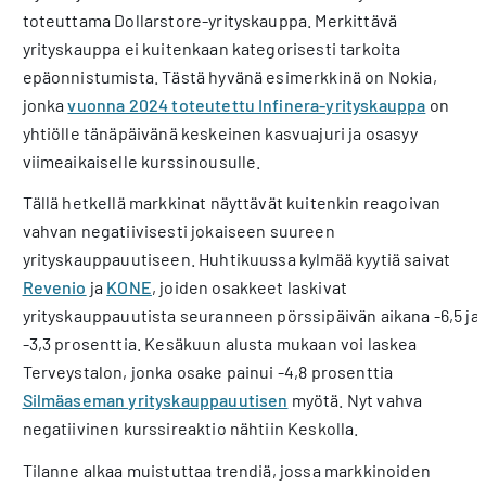
toteuttama Dollarstore-yrityskauppa. Merkittävä
yrityskauppa ei kuitenkaan kategorisesti tarkoita
epäonnistumista. Tästä hyvänä esimerkkinä on Nokia,
jonka
vuonna 2024 toteutettu Infinera-yrityskauppa
on
yhtiölle tänäpäivänä keskeinen kasvuajuri ja osasyy
viimeaikaiselle kurssinousulle.
Tällä hetkellä markkinat näyttävät kuitenkin reagoivan
vahvan negatiivisesti jokaiseen suureen
yrityskauppauutiseen. Huhtikuussa kylmää kyytiä saivat
Revenio
ja
KONE
, joiden osakkeet laskivat
yrityskauppauutista seuranneen pörssipäivän aikana -6,5 ja
-3,3 prosenttia. Kesäkuun alusta mukaan voi laskea
Terveystalon, jonka osake painui -4,8 prosenttia
Silmäaseman yrityskauppauutisen
myötä. Nyt vahva
negatiivinen kurssireaktio nähtiin Keskolla.
Tilanne alkaa muistuttaa trendiä, jossa markkinoiden