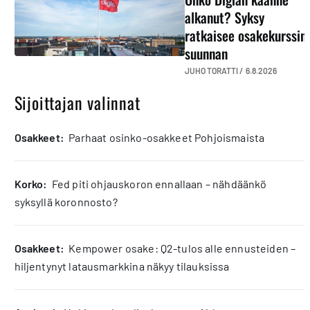
alkanut? Syksy
ratkaisee osakekurssin
suunnan
JUHO TORATTI /
6.8.2026
Sijoittajan valinnat
osakkeet:
Parhaat osinko-osakkeet Pohjoismaista
korko:
Fed piti ohjauskoron ennallaan – nähdäänkö
syksyllä koronnosto?
osakkeet:
Kempower osake: Q2-tulos alle ennusteiden –
hiljentynyt latausmarkkina näkyy tilauksissa